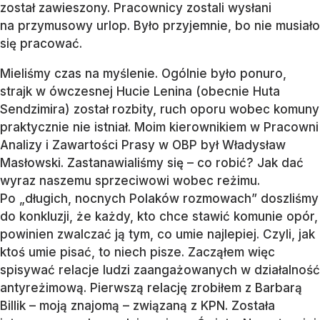
został zawieszony. Pracownicy zostali wysłani
na przymusowy urlop. Było przyjemnie, bo nie musiało
się pracować.
Mieliśmy czas na myślenie. Ogólnie było ponuro,
strajk w ówczesnej Hucie Lenina (obecnie Huta
Sendzimira) został rozbity, ruch oporu wobec komuny
praktycznie nie istniał. Moim kierownikiem w Pracowni
Analizy i Zawartości Prasy w OBP był Władysław
Masłowski. Zastanawialiśmy się – co robić? Jak dać
wyraz naszemu sprzeciwowi wobec reżimu.
Po „długich, nocnych Polaków rozmowach” doszliśmy
do konkluzji, że każdy, kto chce stawić komunie opór,
powinien zwalczać ją tym, co umie najlepiej. Czyli, jak
ktoś umie pisać, to niech pisze. Zacząłem więc
spisywać relacje ludzi zaangażowanych w działalność
antyreżimową. Pierwszą relację zrobiłem z Barbarą
Billik – moją znajomą – związaną z KPN. Została