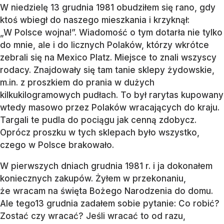
W niedzielę 13 grudnia 1981 obudziłem się rano, gdy
ktoś wbiegł do naszego mieszkania i krzyknął:
„W Polsce wojna!”. Wiadomość o tym dotarła nie tylko
do mnie, ale i do licznych Polaków, którzy wkrótce
zebrali się na Mexico Platz. Miejsce to znali wszyscy
rodacy. Znajdowały się tam tanie sklepy żydowskie,
m.in. z proszkiem do prania w dużych
kilkukilogramowych pudłach. To był rarytas kupowany
wtedy masowo przez Polaków wracających do kraju.
Targali te pudla do pociągu jak cenną zdobycz.
Oprócz proszku w tych sklepach było wszystko,
czego w Polsce brakowało.
W pierwszych dniach grudnia 1981 r. i ja dokonałem
koniecznych zakupów. Żyłem w przekonaniu,
że wracam na święta Bożego Narodzenia do domu.
Ale tego13 grudnia zadałem sobie pytanie: Co robić?
Zostać czy wracać? Jeśli wracać to od razu,