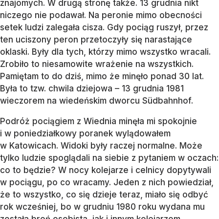
znajomych. W drugą stronę także. 13 grudnia nikt
niczego nie podawał. Na peronie mimo obecności
setek ludzi zalegała cisza. Gdy pociąg ruszył, przez
ten uciszony peron przetoczyły się narastające
oklaski. Były dla tych, którzy mimo wszystko wracali.
Zrobiło to niesamowite wrażenie na wszystkich.
Pamiętam to do dziś, mimo że minęło ponad 30 lat.
Była to tzw. chwila dziejowa – 13 grudnia 1981
wieczorem na wiedeńskim dworcu Südbahnhof.
Podróż pociągiem z Wiednia minęła mi spokojnie
i w poniedziałkowy poranek wylądowałem
w Katowicach. Widoki były raczej normalne. Może
tylko ludzie spoglądali na siebie z pytaniem w oczach:
co to będzie? W nocy kolejarze i celnicy dopytywali
w pociągu, po co wracamy. Jeden z nich powiedział,
że to wszystko, co się dzieje teraz, miało się odbyć
rok wcześniej, bo w grudniu 1980 roku wydana mu