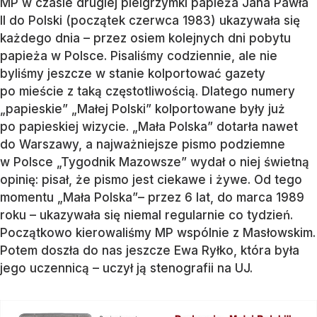
MP w czasie drugiej pielgrzymki papieża Jana Pawła
II do Polski (początek czerwca 1983) ukazywała się
każdego dnia – przez osiem kolejnych dni pobytu
papieża w Polsce. Pisaliśmy codziennie, ale nie
byliśmy jeszcze w stanie kolportować gazety
po mieście z taką częstotliwością. Dlatego numery
„papieskie” „Małej Polski” kolportowane były już
po papieskiej wizycie. „Mała Polska” dotarła nawet
do Warszawy, a najważniejsze pismo podziemne
w Polsce „Tygodnik Mazowsze” wydał o niej świetną
opinię: pisał, że pismo jest ciekawe i żywe. Od tego
momentu „Mała Polska”– przez 6 lat, do marca 1989
roku – ukazywała się niemal regularnie co tydzień.
Początkowo kierowaliśmy MP wspólnie z Masłowskim.
Potem doszła do nas jeszcze Ewa Ryłko, która była
jego uczennicą – uczył ją stenografii na UJ.