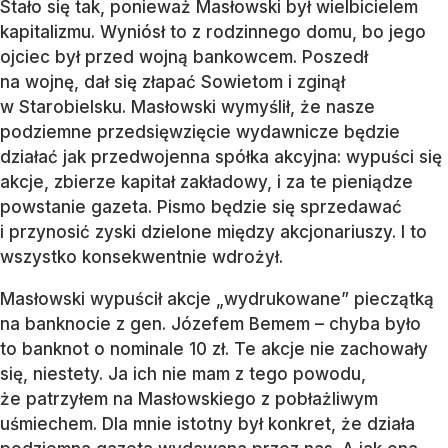
Stało się tak, ponieważ Masłowski był wielbicielem
kapitalizmu. Wyniósł to z rodzinnego domu, bo jego
ojciec był przed wojną bankowcem. Poszedł
na wojnę, dał się złapać Sowietom i zginął
w Starobielsku. Masłowski wymyślił, że nasze
podziemne przedsięwzięcie wydawnicze będzie
działać jak przedwojenna spółka akcyjna: wypuści się
akcje, zbierze kapitał zakładowy, i za te pieniądze
powstanie gazeta. Pismo będzie się sprzedawać
i przynosić zyski dzielone między akcjonariuszy. I to
wszystko konsekwentnie wdrożył.
Masłowski wypuścił akcje „wydrukowane” pieczątką
na banknocie z gen. Józefem Bemem – chyba było
to banknot o nominale 10 zł. Te akcje nie zachowały
się, niestety. Ja ich nie mam z tego powodu,
że patrzyłem na Masłowskiego z pobłażliwym
uśmiechem. Dla mnie istotny był konkret, że działa