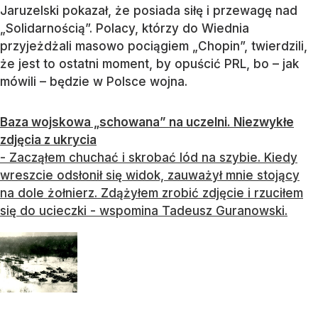
Jaruzelski pokazał, że posiada siłę i przewagę nad
„Solidarnością”. Polacy, którzy do Wiednia
przyjeżdżali masowo pociągiem „Chopin”, twierdzili,
że jest to ostatni moment, by opuścić PRL, bo – jak
mówili – będzie w Polsce wojna.
Baza wojskowa „schowana” na uczelni. Niezwykłe
zdjęcia z ukrycia
- Zacząłem chuchać i skrobać lód na szybie. Kiedy
wreszcie odsłonił się widok, zauważył mnie stojący
na dole żołnierz. Zdążyłem zrobić zdjęcie i rzuciłem
się do ucieczki - wspomina Tadeusz Guranowski.