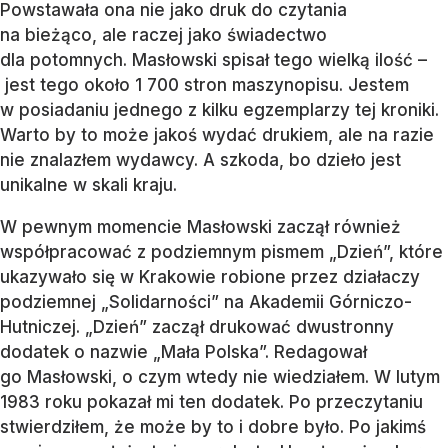
Powstawała ona nie jako druk do czytania
na bieżąco, ale raczej jako świadectwo
dla potomnych. Masłowski spisał tego wielką ilość –
jest tego około 1 700 stron maszynopisu. Jestem
w posiadaniu jednego z kilku egzemplarzy tej kroniki.
Warto by to może jakoś wydać drukiem, ale na razie
nie znalazłem wydawcy. A szkoda, bo dzieło jest
unikalne w skali kraju.
W pewnym momencie Masłowski zaczął również
współpracować z podziemnym pismem „Dzień”, które
ukazywało się w Krakowie robione przez działaczy
podziemnej „Solidarności” na Akademii Górniczo-
Hutniczej. „Dzień” zaczął drukować dwustronny
dodatek o nazwie „Mała Polska”. Redagował
go Masłowski, o czym wtedy nie wiedziałem. W lutym
1983 roku pokazał mi ten dodatek. Po przeczytaniu
stwierdziłem, że może by to i dobre było. Po jakimś