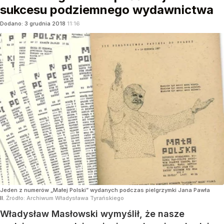
sukcesu podziemnego wydawnictwa
Dodano:
3
grudnia
2018
11:16
Jeden z numerów „Małej Polski” wydanych podczas pielgrzymki Jana Pawła
II.
Źródło:
Archiwum Władysława Tyrańskiego
Władysław Masłowski wymyślił, że nasze