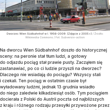
Dworzec Wien Südbahnhof w l. 1956–2009. (Zdjęcie z 2005 r.)
/ Źródło:
Wikimedia Commons
/
Fot: Subversiv-action
Na dworcu Wien Südbahnhof doszło do historycznej
sceny: na peronie stał tłum ludzi, a gotowy
do odjazdu pociąg stał prawie pusty. Zacząłem się
zastanawiać, po co ci ludzie przyszli na dworzec?
Dlaczego nie wsiadają do pociągu? Wszyscy stali
i czekali. Ten pociąg w ostatnim czasie był
wyładowany ludźmi, jednak 13 grudnia wsiadło
do niego zaledwie kilkadziesiąt osób. Tym pociągiem
docierała z Polski do Austrii poczta od najbliższych
z kraju i różnego rodzaju przesyłki przywożone przez