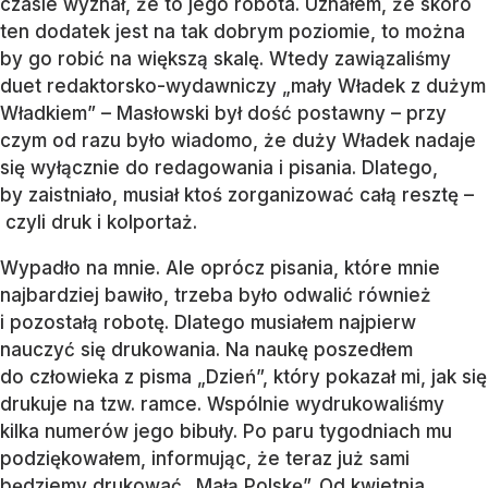
czasie wyznał, że to jego robota. Uznałem, że skoro
ten dodatek jest na tak dobrym poziomie, to można
by go robić na większą skalę. Wtedy zawiązaliśmy
duet redaktorsko-wydawniczy „mały Władek z dużym
Władkiem” – Masłowski był dość postawny – przy
czym od razu było wiadomo, że duży Władek nadaje
się wyłącznie do redagowania i pisania. Dlatego,
by zaistniało, musiał ktoś zorganizować całą resztę –
czyli druk i kolportaż.
Wypadło na mnie. Ale oprócz pisania, które mnie
najbardziej bawiło, trzeba było odwalić również
i pozostałą robotę. Dlatego musiałem najpierw
nauczyć się drukowania. Na naukę poszedłem
do człowieka z pisma „Dzień”, który pokazał mi, jak się
drukuje na tzw. ramce. Wspólnie wydrukowaliśmy
kilka numerów jego bibuły. Po paru tygodniach mu
podziękowałem, informując, że teraz już sami
będziemy drukować „Małą Polskę”. Od kwietnia