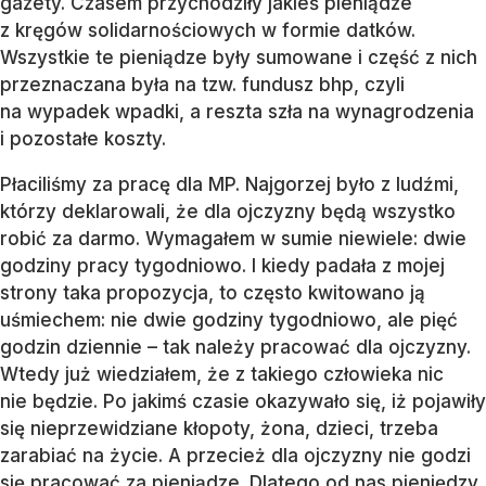
gazety. Czasem przychodziły jakieś pieniądze
z kręgów solidarnościowych w formie datków.
Wszystkie te pieniądze były sumowane i część z nich
przeznaczana była na tzw. fundusz bhp, czyli
na wypadek wpadki, a reszta szła na wynagrodzenia
i pozostałe koszty.
Płaciliśmy za pracę dla MP. Najgorzej było z ludźmi,
którzy deklarowali, że dla ojczyzny będą wszystko
robić za darmo. Wymagałem w sumie niewiele: dwie
godziny pracy tygodniowo. I kiedy padała z mojej
strony taka propozycja, to często kwitowano ją
uśmiechem: nie dwie godziny tygodniowo, ale pięć
godzin dziennie – tak należy pracować dla ojczyzny.
Wtedy już wiedziałem, że z takiego człowieka nic
nie będzie. Po jakimś czasie okazywało się, iż pojawiły
się nieprzewidziane kłopoty, żona, dzieci, trzeba
zarabiać na życie. A przecież dla ojczyzny nie godzi
się pracować za pieniądze. Dlatego od nas pieniędzy