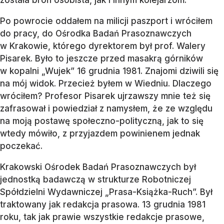
została broń osobista, jak i innym kolejarzom.
Po powrocie oddałem na milicji paszport i wróciłem
do pracy, do Ośrodka Badań Prasoznawczych
w Krakowie, którego dyrektorem był prof. Walery
Pisarek. Było to jeszcze przed masakrą górników
w kopalni „Wujek” 16 grudnia 1981. Znajomi dziwili się
na mój widok. Przecież byłem w Wiedniu. Dlaczego
wróciłem? Profesor Pisarek ujrzawszy mnie też się
zafrasował i powiedział z namysłem, że ze względu
na moją postawę społeczno-polityczną, jak to się
wtedy mówiło, z przyjazdem powinienem jednak
poczekać.
Krakowski Ośrodek Badań Prasoznawczych był
jednostką badawczą w strukturze Robotniczej
Spółdzielni Wydawniczej „Prasa-Książka-Ruch”. Był
traktowany jak redakcja prasowa. 13 grudnia 1981
roku, tak jak prawie wszystkie redakcje prasowe,