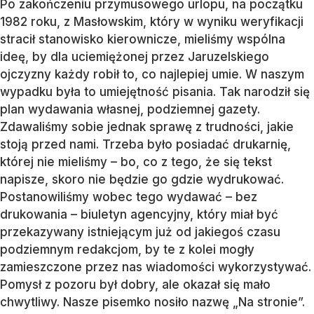
Po zakończeniu przymusowego urlopu, na początku
1982 roku, z Masłowskim, który w wyniku weryfikacji
stracił stanowisko kierownicze, mieliśmy wspólna
ideę, by dla uciemiężonej przez Jaruzelskiego
ojczyzny każdy robił to, co najlepiej umie. W naszym
wypadku była to umiejętność pisania. Tak narodził się
plan wydawania własnej, podziemnej gazety.
Zdawaliśmy sobie jednak sprawę z trudności, jakie
stoją przed nami. Trzeba było posiadać drukarnię,
której nie mieliśmy – bo, co z tego, że się tekst
napisze, skoro nie będzie go gdzie wydrukować.
Postanowiliśmy wobec tego wydawać – bez
drukowania – biuletyn agencyjny, który miał być
przekazywany istniejącym już od jakiegoś czasu
podziemnym redakcjom, by te z kolei mogły
zamieszczone przez nas wiadomości wykorzystywać.
Pomysł z pozoru był dobry, ale okazał się mało
chwytliwy. Nasze pisemko nosiło nazwę „Na stronie”.