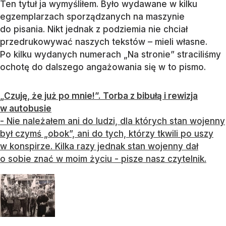
Ten tytuł ja wymyśliłem. Było wydawane w kilku
egzemplarzach sporządzanych na maszynie
do pisania. Nikt jednak z podziemia nie chciał
przedrukowywać naszych tekstów – mieli własne.
Po kilku wydanych numerach „Na stronie” straciliśmy
ochotę do dalszego angażowania się w to pismo.
„Czuję, że już po mnie!”. Torba z bibułą i rewizja
w autobusie
- Nie należałem ani do ludzi, dla których stan wojenny
był czymś „obok”, ani do tych, którzy tkwili po uszy
w konspirze. Kilka razy jednak stan wojenny dał
o sobie znać w moim życiu - pisze nasz czytelnik.