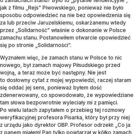
o zamachach stanu? Było to „pytanie tendencyjne”,
jak z filmu „Rejs” Piwowskiego, ponieważ nie było
sposobu odpowiedzieć na nie bez opowiedzenia się
za lub przeciw Jaruzelskiemu, oskarżanemu wtedy
przez „Solidarność” właśnie o dokonanie w Polsce
zamachu stanu. Postanowiłem otwarcie opowiedzieć
się po stronie „Solidarności”.
Wyznałem więc, że zamach stanu w Polsce to nic
nowego, był zamach majowy Piłsudskiego przed
wojną, a teraz może być następny. Nie jest
to dosłowny cytat z mojej wypowiedzi, raczej staram
się oddać jej sens, ponieważ byłem dość
zdenerwowany, co spowodowało, że wypowiedziane
tam słowa bezpowrotnie wyleciały mi z pamięci.
Po wielu latach zapytałem o przebieg tej rozmowy
weryfikacyjnej profesora Pisarka, który był przy niej
z urzędu jako dyrektor OBP. Profesor odrzekł: „Co ja
z panem miałem! Pan tylko powtarzał w kółko zamach