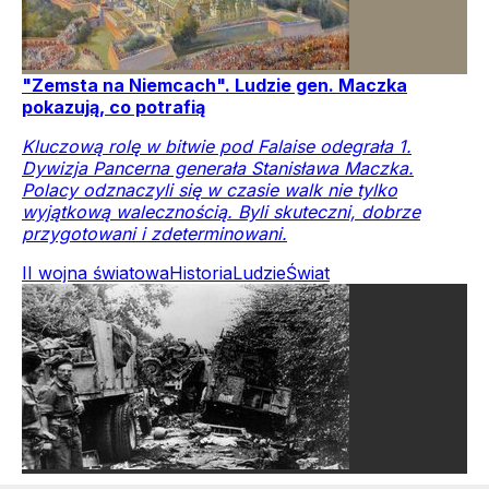
"Zemsta na Niemcach". Ludzie gen. Maczka
pokazują, co potrafią
Kluczową rolę w bitwie pod Falaise odegrała 1.
Dywizja Pancerna generała Stanisława Maczka.
Polacy odznaczyli się w czasie walk nie tylko
wyjątkową walecznością. Byli skuteczni, dobrze
przygotowani i zdeterminowani.
II wojna światowa
Historia
Ludzie
Świat