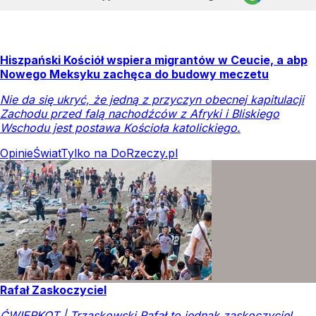
Hiszpański Kościół wspiera migrantów w Ceucie, a abp
Nowego Meksyku zachęca do budowy meczetu
Nie da się ukryć, że jedną z przyczyn obecnej kapitulacji
Zachodu przed falą nachodźców z Afryki i Bliskiego
Wschodu jest postawa Kościoła katolickiego.
Opinie
Świat
Tylko na DoRzeczy.pl
Rafał Zaskoczyciel
ĆWIERKOT | Trzaskowski Rafał to jednak zaskoczyciel.