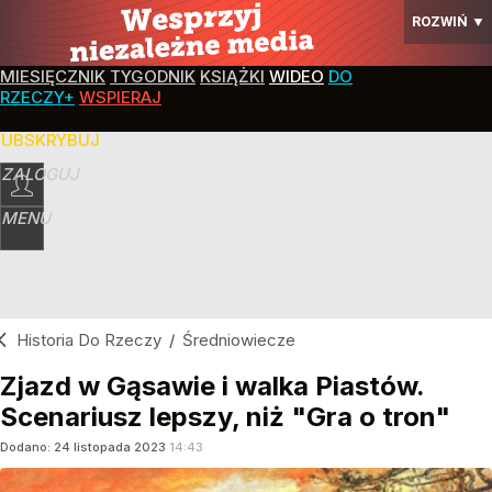
ROZWIŃ
▼
MIESIĘCZNIK
TYGODNIK
KSIĄŻKI
WIDEO
DO
RZECZY+
WSPIERAJ
SUBSKRYBUJ
ZALOGUJ
MENU
Historia Do Rzeczy
/
Średniowiecze
Zjazd w Gąsawie i walka Piastów.
Scenariusz lepszy, niż "Gra o tron"
Dodano:
24
listopada
2023
14:43