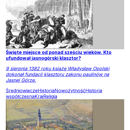
Święte miejsce od ponad sześciu wieków. Kto
ufundował jasnogórski klasztor?
9 sierpnia 1382 roku książę Władysław Opolski
dokonał fundacji klasztoru zakonu paulinów na
Jasnej Górze.
Średniowiecze
Historia
Nowożytność
Historia
współczesna
Kraj
Religia