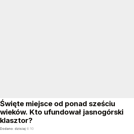
Święte miejsce od ponad sześciu
wieków. Kto ufundował jasnogórski
klasztor?
Dodano:
dzisiaj
6:10