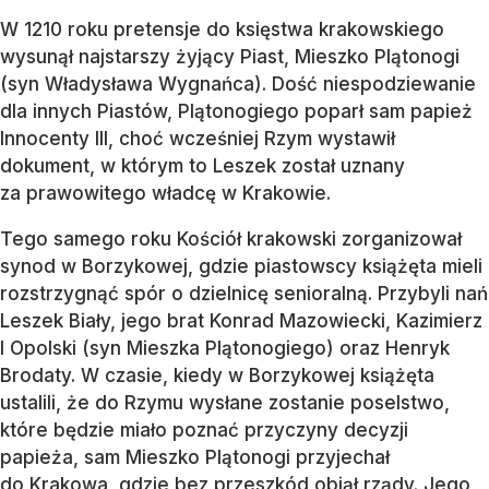
W 1210 roku pretensje do księstwa krakowskiego
wysunął najstarszy żyjący Piast, Mieszko Plątonogi
(syn Władysława Wygnańca). Dość niespodziewanie
dla innych Piastów, Plątonogiego poparł sam papież
Innocenty III, choć wcześniej Rzym wystawił
dokument, w którym to Leszek został uznany
za prawowitego władcę w Krakowie.
Tego samego roku Kościół krakowski zorganizował
synod w Borzykowej, gdzie piastowscy książęta mieli
rozstrzygnąć spór o dzielnicę senioralną. Przybyli nań
Leszek Biały, jego brat Konrad Mazowiecki, Kazimierz
I Opolski (syn Mieszka Plątonogiego) oraz Henryk
Brodaty. W czasie, kiedy w Borzykowej książęta
ustalili, że do Rzymu wysłane zostanie poselstwo,
które będzie miało poznać przyczyny decyzji
papieża, sam Mieszko Plątonogi przyjechał
do Krakowa, gdzie bez przeszkód objął rządy. Jego