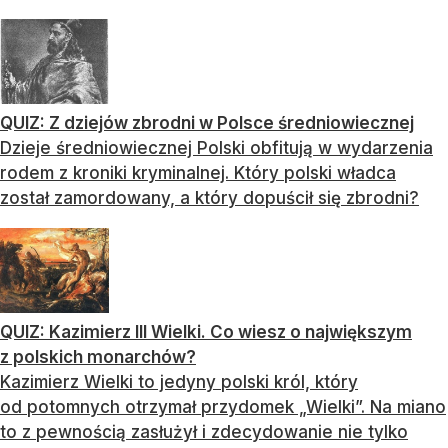
QUIZ: Z dziejów zbrodni w Polsce średniowiecznej
Dzieje średniowiecznej Polski obfitują w wydarzenia
rodem z kroniki kryminalnej. Który polski władca
został zamordowany, a który dopuścił się zbrodni?
QUIZ: Kazimierz III Wielki. Co wiesz o największym
z polskich monarchów?
Kazimierz Wielki to jedyny polski król, który
od potomnych otrzymał przydomek „Wielki”. Na miano
to z pewnością zasłużył i zdecydowanie nie tylko