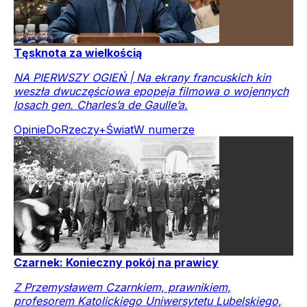
Tęsknota za wielkością
NA PIERWSZY OGIEŃ | Na ekrany francuskich kin
weszła dwuczęściowa epopeja filmowa o wojennych
losach gen. Charles’a de Gaulle’a.
Opinie
DoRzeczy+
Świat
W numerze
Czarnek: Konieczny pokój na prawicy
Z Przemysławem Czarnkiem, prawnikiem,
profesorem Katolickiego Uniwersytetu Lubelskiego,