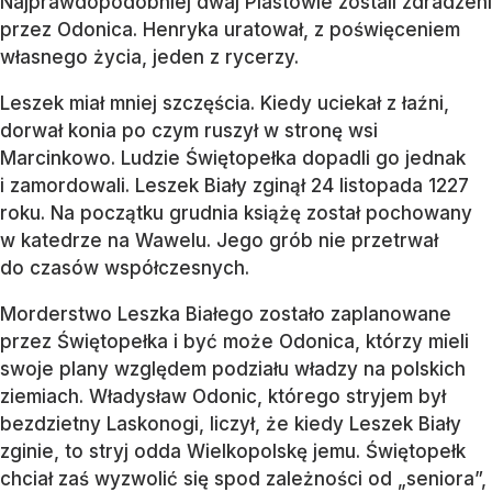
Najprawdopodobniej dwaj Piastowie zostali zdradzeni
przez Odonica. Henryka uratował, z poświęceniem
własnego życia, jeden z rycerzy.
Leszek miał mniej szczęścia. Kiedy uciekał z łaźni,
dorwał konia po czym ruszył w stronę wsi
Marcinkowo. Ludzie Świętopełka dopadli go jednak
i zamordowali. Leszek Biały zginął 24 listopada 1227
roku. Na początku grudnia książę został pochowany
w katedrze na Wawelu. Jego grób nie przetrwał
do czasów współczesnych.
Morderstwo Leszka Białego zostało zaplanowane
przez Świętopełka i być może Odonica, którzy mieli
swoje plany względem podziału władzy na polskich
ziemiach. Władysław Odonic, którego stryjem był
bezdzietny Laskonogi, liczył, że kiedy Leszek Biały
zginie, to stryj odda Wielkopolskę jemu. Świętopełk
chciał zaś wyzwolić się spod zależności od „seniora”,