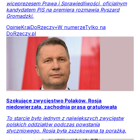
wiceprezesem Prawa i Sprawiedliwości, oficjalnym
kandydatem PiS na premiera rozmawia Ryszard
Gromadzki.
Opinie
Kraj
DoRzeczy+
W numerze
Tylko na
DoRzeczy.pl
Szokujące zwycięstwo Polaków. Rosja
niedowierzała, zachodnia prasa gratulowała
To starcie było jednym z największych zwycięstw
polskich oddziałów podczas powstania
styczniowego. Rosja była zszokowana tą porażką.