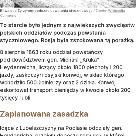
Bitwa pod Żyrzynem podczas powstania styczniowego
/ Źródło:
Wikimedia
Commons
To starcie było jednym z największych zwycięstw
polskich oddziałów podczas powstania
styczniowego. Rosja była zszokowana tą porażką.
8 sierpnia 1863 roku oddział powstańczy
pod dowództwem gen. Michała „Kruka”
Heydenreicha, liczący około 1800 piechoty i 200
jazdy, zaskoczył rosyjski konwój, w skład którego
wchodziło 500 żołnierzy oraz 2 działa. Konwój
eskortował transport pieniędzy w kwocie około 200
tysięcy rubli.
Zaplanowana zasadzka
Idące z Lubelszczyzny na Podlasie oddziały gen.
Heydenricha, przejęły depeszę rosyjską, w której