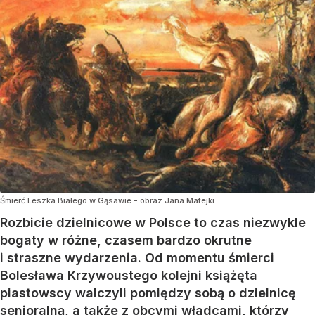
Śmierć Leszka Białego w Gąsawie - obraz Jana Matejki
Rozbicie dzielnicowe w Polsce to czas niezwykle
bogaty w różne, czasem bardzo okrutne
i straszne wydarzenia. Od momentu śmierci
Bolesława Krzywoustego kolejni książęta
piastowscy walczyli pomiędzy sobą o dzielnicę
senioralną, a także z obcymi władcami, którzy