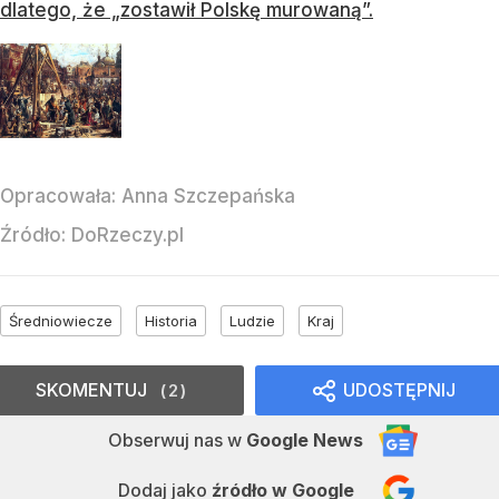
dlatego, że „zostawił Polskę murowaną”.
Opracowała:
Anna Szczepańska
Źródło:
DoRzeczy.pl
Średniowiecze
Historia
Ludzie
Kraj
SKOMENTUJ
UDOSTĘPNIJ
2
Obserwuj nas
w
Google News
Dodaj jako
źródło w Google