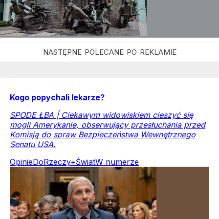
Kogo popychali lekarze?
SPODE ŁBA | Ciekawym widowiskiem cieszyć się
mogli Amerykanie, obserwujący przesłuchania przed
Komisją do spraw Bezpieczeństwa Wewnętrznego
Senatu USA.
Opinie
DoRzeczy+
Świat
W numerze