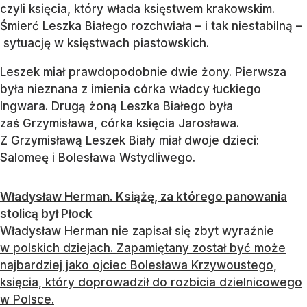
czyli księcia, który włada księstwem krakowskim.
Śmierć Leszka Białego rozchwiała – i tak niestabilną –
sytuację w księstwach piastowskich.
Leszek miał prawdopodobnie dwie żony. Pierwsza
była nieznana z imienia córka władcy łuckiego
Ingwara. Drugą żoną Leszka Białego była
zaś Grzymisława, córka księcia Jarosława.
Z Grzymisławą Leszek Biały miał dwoje dzieci:
Salomeę i Bolesława Wstydliwego.
Władysław Herman. Książę, za którego panowania
stolicą był Płock
Władysław Herman nie zapisał się zbyt wyraźnie
w polskich dziejach. Zapamiętany został być może
najbardziej jako ojciec Bolesława Krzywoustego,
księcia, który doprowadził do rozbicia dzielnicowego
w Polsce.