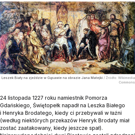
Leszek Biały na zjeździe w Gąsawie na obrazie Jana Matejki
/ Źródło:
Wikimedia
Commons
24 listopada 1227 roku namiestnik Pomorza
Gdańskiego, Świętopełk napadł na Leszka Białego
i Henryka Brodatego, kiedy ci przebywali w łaźni
(według niektórych przekazów Henryk Brodaty miał
zostać zaatakowany, kiedy jeszcze spał).