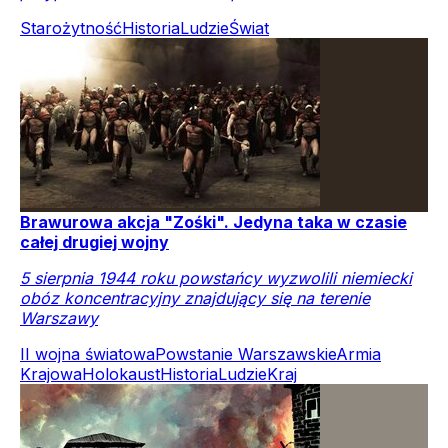
Starożytność
Historia
Ludzie
Świat
Brawurowa akcja "Zośki". Jedyna taka w czasie
całej drugiej wojny
5 sierpnia 1944 roku powstańcy wyzwolili niemiecki
obóz koncentracyjny znajdujący się na terenie
Warszawy
II wojna światowa
Powstanie Warszawskie
Armia
Krajowa
Holokaust
Historia
Ludzie
Kraj