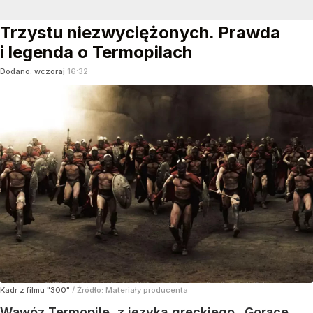
Trzystu niezwyciężonych. Prawda
i legenda o Termopilach
Dodano:
wczoraj
16:32
Kadr z filmu "300"
/ Źródło:
Materiały producenta
Wąwóz Termopile, z języka greckiego „Gorące