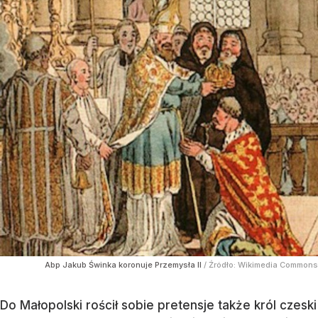
Abp Jakub Świnka koronuje Przemysła II
/ Źródło:
Wikimedia Commons
Do Małopolski rościł sobie pretensje także król czeski