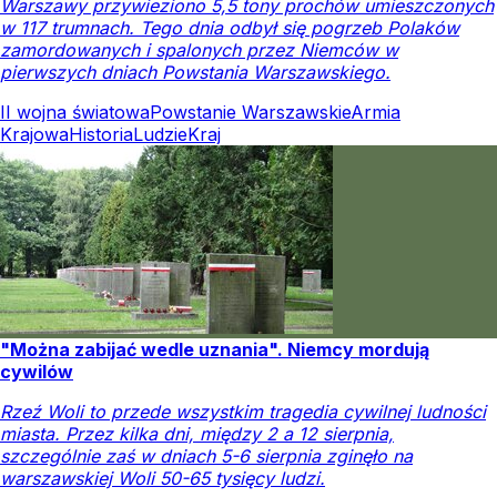
Warszawy przywieziono 5,5 tony prochów umieszczonych
w 117 trumnach. Tego dnia odbył się pogrzeb Polaków
zamordowanych i spalonych przez Niemców w
pierwszych dniach Powstania Warszawskiego.
II wojna światowa
Powstanie Warszawskie
Armia
Krajowa
Historia
Ludzie
Kraj
"Można zabijać wedle uznania". Niemcy mordują
cywilów
Rzeź Woli to przede wszystkim tragedia cywilnej ludności
miasta. Przez kilka dni, między 2 a 12 sierpnia,
szczególnie zaś w dniach 5-6 sierpnia zginęło na
warszawskiej Woli 50-65 tysięcy ludzi.