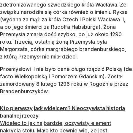
zdetronizowanego szwedzkiego króla Wacława. Ze
związku narodziła się córka również o imieniu Ryksa
(wydana za mąż za króla Czech i Polski Wacława II,
a po jego śmierci za Rudolfa Habsburga). Żona
Przemysła zmarła dość szybko, bo już około 1290
roku. Trzecią, ostatnią żoną Przemysła była
Małgorzata, córka margrabiego brandenburskiego,
z którą Przemysł nie miał dzieci.
Przemysłowi II nie było dane długo rządzić Polską (de
facto Wielkopolską i Pomorzem Gdańskim). Został
zamordowany 8 lutego 1296 roku w Rogoźnie przez
Brandenburczyków.
Kto pierwszy jadł widelcem? Nieoczywista historia
banalnej rzeczy
Widelec to jak najbardziej oczywisty element
nakrycia stołu. Mało kto pewnie wie, że jest