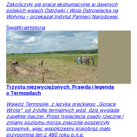
Zakończyły się prace ekshumacyjne w dawnych
polskich wsiach Ostrówki i Wola Ostrowiecka na
Wołyniu – przekazał Instytut Pamięci Narodowej.
Świat
Kraj
Historia
Trzystu niezwyciężonych. Prawda i legenda
o Termopilach
Wąwóz Termopile, z języka greckiego „Gorące
Wrota”, od źródła termalnych wód, dziś wygląda
zupełnie inaczej. Przez tysiąclecia osady rzeczne i
zmiany poziomu morza znacznie poszerzyły
przesmyk, więc współczesny krajobraz mało
przypomina ten z 480 roku p.n.e.