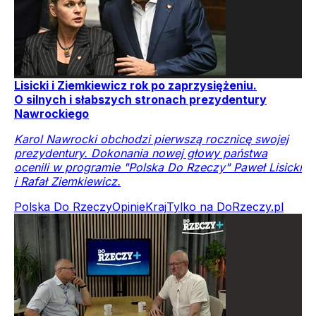
Lisicki i Ziemkiewicz rok po zaprzysiężeniu.
O silnych i słabszych stronach prezydentury
Nawrockiego
Karol Nawrocki obchodzi pierwszą rocznicę swojej
prezydentury. Dokonania nowej głowy państwa
ocenili w programie "Polska Do Rzeczy" Paweł Lisicki
i Rafał Ziemkiewicz.
Polska Do Rzeczy
Opinie
Kraj
Tylko na DoRzeczy.pl