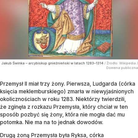
Jakub Świnka – arcybiskup gnieźnieński w latach 1283–1314
/ Źródło:
Wikipedia
/
Domena publiczna
Przemysł II miał trzy żony. Pierwsza, Ludgarda (córka
księcia meklemburskiego) zmarła w niewyjaśnionych
okolicznościach w roku 1283. Niektórzy twierdzili,
że zginęła z rozkazu Przemysła, który chciał w ten
sposób pozbyć się żony, która nie mogła dać mu
potomka. Nie ma na to jednak dowodów.
Drugą żoną Przemysła była Ryksa, córka