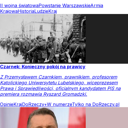
II wojna światowa
Powstanie Warszawskie
Armia
Krajowa
Historia
Ludzie
Kraj
Czarnek: Konieczny pokój na prawicy
Z Przemysławem Czarnkiem, prawnikiem, profesorem
Katolickiego Uniwersytetu Lubelskiego, wiceprezesem
Prawa i Sprawiedliwości, oficjalnym kandydatem PiS na
premiera rozmawia Ryszard Gromadzki.
Opinie
Kraj
DoRzeczy+
W numerze
Tylko na DoRzeczy.pl