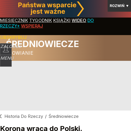
ROZWIŃ
▼
MIESIĘCZNIK
TYGODNIK
KSIĄŻKI
WIDEO
DO
RZECZY+
WSPIERAJ
SUBSKRYBUJ
ŚREDNIOWIECZE
ZALOGUJ
SŁOWIANIE
MENU
Historia Do Rzeczy
/
Średniowiecze
Korona wraca do Polski.