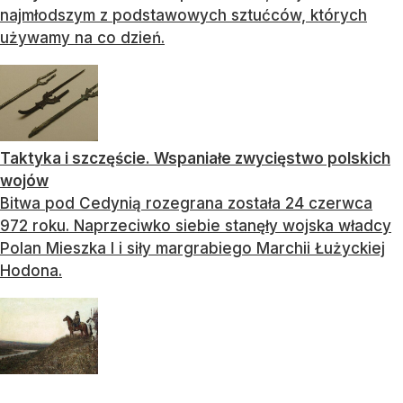
najmłodszym z podstawowych sztućców, których
używamy na co dzień.
Taktyka i szczęście. Wspaniałe zwycięstwo polskich
wojów
Bitwa pod Cedynią rozegrana została 24 czerwca
972 roku. Naprzeciwko siebie stanęły wojska władcy
Polan Mieszka I i siły margrabiego Marchii Łużyckiej
Hodona.