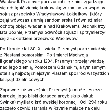
Wacław II. Przemysł porozumiał się z nim, zgadzając
się odstąpić ziemię krakowską w zamian za wspólny
sojusz przeciwko Władysławowi Łokietkowi (który
zajął wówczas ziemię sandomierską i również miał
ochotę objąć władanie nad Krakowem). Jednak trzy
lata później Przemysł odwrócił sojusz i sprzymierzył
się z Łokietkiem przeciwko Wacławowi.
Pod koniec lat 80. XIII wieku Przemysł porozumiał się
z Piastami pomorskimi. Po śmierci Mściwoja
II gdańskiego w roku 1294, Przemysł przejął władzę
nad jego ziemią, Pomorzem Gdańskim, a tym samym
stał się najpotężniejszym Piastem spośród wszystkich
książąt dzielnicowych.
Zapewne już wcześniej Przemysł (a może jeszcze
bardziej jego bliski doradca arcybiskup Jakub
Świnka) myślał o królewskiej koronacji. Od 1294 roku
zaczęto czynić starania w Rzymie mające na celu