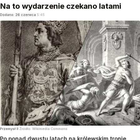
Na to wydarzenie czekano latami
Dodano:
26
czerwca
5:45
Przemysł II
Źródło:
Wikimedia Commons
Po ponad dwustu latach na królewskim tronie