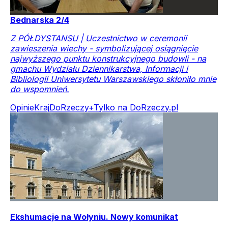
Bednarska 2/4
Z PÓŁDYSTANSU | Uczestnictwo w ceremonii
zawieszenia wiechy - symbolizującej osiągnięcie
najwyższego punktu konstrukcyjnego budowli - na
gmachu Wydziału Dziennikarstwa, Informacji i
Bibliologii Uniwersytetu Warszawskiego skłoniło mnie
do wspomnień.
Opinie
Kraj
DoRzeczy+
Tylko na DoRzeczy.pl
Ekshumacje na Wołyniu. Nowy komunikat