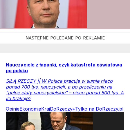
Nauczyciele z łapanki, czyli katastrofa oświatowa
po polsku
SIŁĄ RZECZY || W Polsce pracuje w sumie nieco
ponad 700 tys. nauczycieli, a po przeliczeniu na
"pełne etaty nauczycielskie" – nieco ponad 500 tys. A
ilu brakuje?
Opinie
Ekonomia
Kraj
DoRzeczy+
Tylko na DoRzeczy.pl