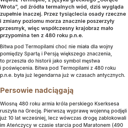
Wrota”, od źródła termalnych wód, dziś wygląda
zupełnie inaczej. Przez tysiąclecia osady rzeczne
i zmiany poziomu morza znacznie poszerzyły
przesmyk, więc współczesny krajobraz mało
przypomina ten z 480 roku p.n.e.
Bitwa pod Termopilami choć nie miała dla wojny
pomiędzy Spartą i Persją większego znaczenia,
to przeszła do historii jako symbol męstwa
i poświęcenia. Bitwa pod Termopilami z 480 roku
p.n.e. była już legendarna już w czasach antycznych.
Persowie nadciągają
Wiosną 480 roku armia króla perskiego Kserksesa
ruszyła na Grecję. Pierwszą wyprawę wojenną podjęli
już 10 lat wcześniej, lecz wówczas drogę zablokowali
im Ateńczycy w czasie starcia pod Maratonem (490