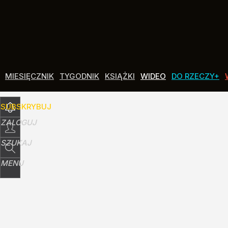
Udostępnij
1
Skomentuj
MIESIĘCZNIK
TYGODNIK
KSIĄŻKI
WIDEO
DO RZECZY+
SUBSKRYBUJ
ZALOGUJ
SZUKAJ
MENU