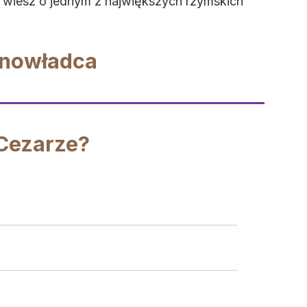
 wiesz o jednym z największych rzymskich
dynowładca
 Cezarze?