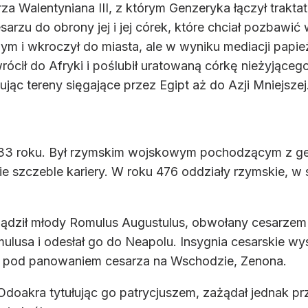
a Walentyniana III, z którym Genzeryka łączył trakt
u do obrony jej i jej córek, które chciał pozbawić w
 i wkroczył do miasta, ale w wyniku mediacji papieża,
rócił do Afryki i poślubił uratowaną córkę nieżyjące
ąc tereny sięgające przez Egipt aż do Azji Mniejszej
433 roku. Był rzymskim wojskowym pochodzącym z ger
ie szczeble kariery. W roku 476 oddziały rzymskie, w 
ządził młody Romulus Augustulus, obwołany cesarzem 
lusa i odesłał go do Neapolu. Insygnia cesarskie wy
ii pod panowaniem cesarza na Wschodzie, Zenona.
Odoakra tytułując go patrycjuszem, zażądał jednak pr