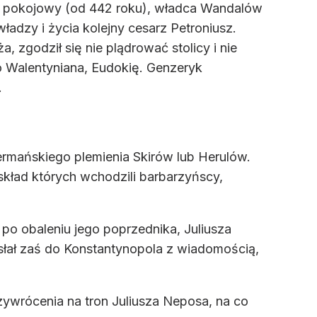
at pokojowy (od 442 roku), władca Wandalów
ładzy i życia kolejny cesarz Petroniusz.
 zgodził się nie plądrować stolicy i nie
go Walentyniana, Eudokię. Genzeryk
.
mańskiego plemienia Skirów lub Herulów.
skład których wchodzili barbarzyńscy,
po obaleniu jego poprzednika, Juliusza
słał zaś do Konstantynopola z wiadomością,
zywrócenia na tron Juliusza Neposa, na co