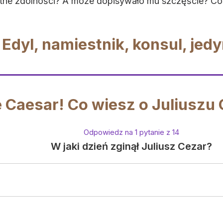
ętne zdolności? A może dopisywało mu szczęście? Co
 Edyl, namiestnik, konsul, je
 Caesar! Co wiesz o Juliuszu
Odpowiedz na 1 pytanie z 14
W jaki dzień zginął Juliusz Cezar?