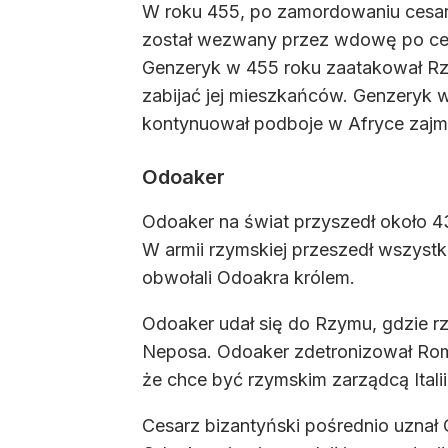
W roku 455, po zamordowaniu cesarz
został wezwany przez wdowę po cesarz
Genzeryk w 455 roku zaatakował Rzym
zabijać jej mieszkańców. Genzeryk w
kontynuował podboje w Afryce zajmuj
Odoaker
Odoaker na świat przyszedł około 
W armii rzymskiej przeszedł wszystk
obwołali Odoakra królem.
Odoaker udał się do Rzymu, gdzie r
Neposa. Odoaker zdetronizował Romu
że chce być rzymskim zarządcą Ital
Cesarz bizantyński pośrednio uznał 