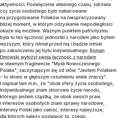
aktywności. Poświęcenie własnego czasu, zdrowia
czy życia osobistego było nakierowane
na przygotowanie Polaków na niesprecyzowany
bliżej moment, w którym odzyskanie niepodległości
okaże się możliwe. Ważnym punktem patriotyzmu
była tu też łączność jednostki z narodem jako bytem
wyższym, który istniał przed nią i będzie istniał
po zakończeniu jej bytu indywidualnego.
Roman
Dmowski wyłożył swoją łączność z narodem
w sławnym fragmencie "Myśli Nowoczesnego
Polaka", zaczynającym się od słów: "Jestem Polakiem
– to słowo w głębszym rozumieniu wiele znaczy".
I napisał tam m.in., że "obok sfery życia osobistego,
indywidualnego znam zbiorowe życie narodu,
którego jestem cząstką, ze obok swoich praw
i interesów osobistych znam sprawy narodowe,
interesy Polski jako całość, interesy najwyższe,
dla których należy poświęcić to, czego