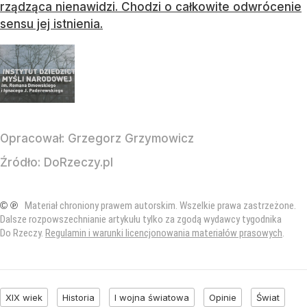
rządząca nienawidzi. Chodzi o całkowite odwrócenie
sensu jej istnienia.
Opracował:
Grzegorz Grzymowicz
Źródło:
DoRzeczy.pl
© ℗
Materiał chroniony prawem autorskim. Wszelkie prawa zastrzeżone.
Dalsze rozpowszechnianie artykułu tylko za zgodą wydawcy tygodnika
Do Rzeczy.
Regulamin i warunki licencjonowania materiałów prasowych
.
XIX wiek
Historia
I wojna światowa
Opinie
Świat