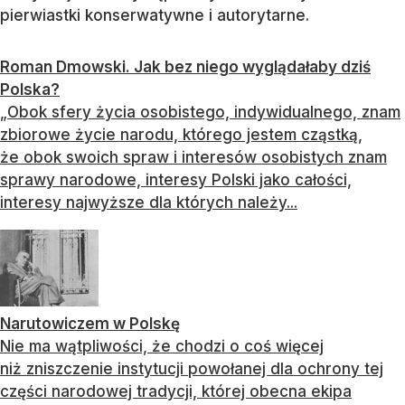
pierwiastki konserwatywne i autorytarne.
Roman Dmowski. Jak bez niego wyglądałaby dziś
Polska?
„Obok sfery życia osobistego, indywidualnego, znam
zbiorowe życie narodu, którego jestem cząstką,
że obok swoich spraw i interesów osobistych znam
sprawy narodowe, interesy Polski jako całości,
interesy najwyższe dla których należy...
Narutowiczem w Polskę
Nie ma wątpliwości, że chodzi o coś więcej
niż zniszczenie instytucji powołanej dla ochrony tej
części narodowej tradycji, której obecna ekipa