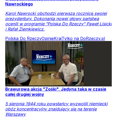
Nawrockiego
Karol Nawrocki obchodzi pierwszą rocznicę swojej
prezydentury. Dokonania nowej głowy państwa
ocenili w programie "Polska Do Rzeczy" Paweł Lisicki
i Rafał Ziemkiewicz.
Polska Do Rzeczy
Opinie
Kraj
Tylko na DoRzeczy.pl
Brawurowa akcja "Zośki". Jedyna taka w czasie
całej drugiej wojny
5 sierpnia 1944 roku powstańcy wyzwolili niemiecki
obóz koncentracyjny znajdujący się na terenie
Warszawy