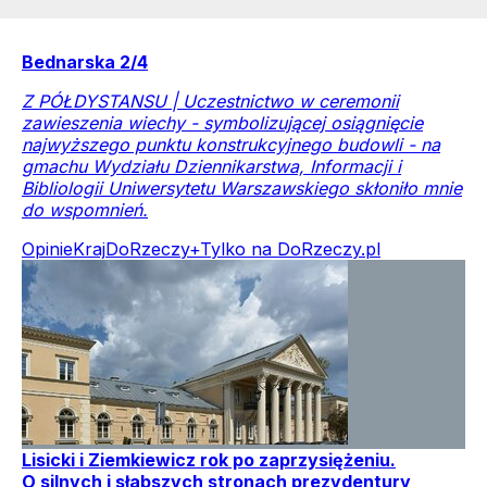
Bednarska 2/4
Z PÓŁDYSTANSU | Uczestnictwo w ceremonii
zawieszenia wiechy - symbolizującej osiągnięcie
najwyższego punktu konstrukcyjnego budowli - na
gmachu Wydziału Dziennikarstwa, Informacji i
Bibliologii Uniwersytetu Warszawskiego skłoniło mnie
do wspomnień.
Opinie
Kraj
DoRzeczy+
Tylko na DoRzeczy.pl
Lisicki i Ziemkiewicz rok po zaprzysiężeniu.
O silnych i słabszych stronach prezydentury