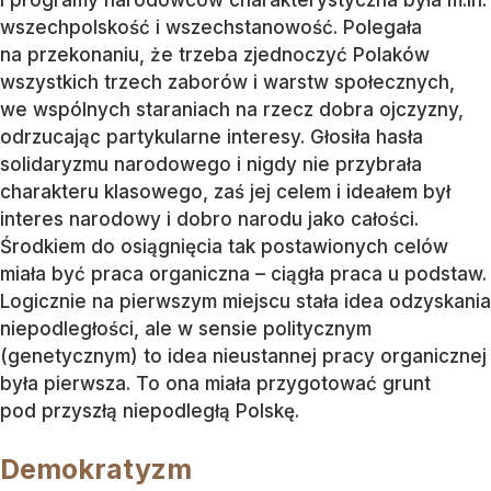
i programy narodowców charakterystyczna była m.in.
wszechpolskość i wszechstanowość. Polegała
na przekonaniu, że trzeba zjednoczyć Polaków
wszystkich trzech zaborów i warstw społecznych,
we wspólnych staraniach na rzecz dobra ojczyzny,
odrzucając partykularne interesy. Głosiła hasła
solidaryzmu narodowego i nigdy nie przybrała
charakteru klasowego, zaś jej celem i ideałem był
interes narodowy i dobro narodu jako całości.
Środkiem do osiągnięcia tak postawionych celów
miała być praca organiczna – ciągła praca u podstaw.
Logicznie na pierwszym miejscu stała idea odzyskania
niepodległości, ale w sensie politycznym
(genetycznym) to idea nieustannej pracy organicznej
była pierwsza. To ona miała przygotować grunt
pod przyszłą niepodległą Polskę.
Demokratyzm