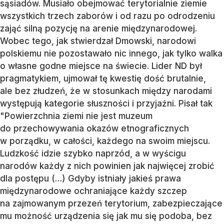
sąsiadów. Musiało obejmować terytorialnie ziemie
wszystkich trzech zaborów i od razu po odrodzeniu
zająć silną pozycję na arenie międzynarodowej.
Wobec tego, jak stwierdzał Dmowski, narodowi
polskiemu nie pozostawało nic innego, jak tylko walka
o własne godne miejsce na świecie. Lider ND był
pragmatykiem, ujmował tę kwestię dość brutalnie,
ale bez złudzeń, że w stosunkach między narodami
występują kategorie słuszności i przyjaźni. Pisał tak
"Powierzchnia ziemi nie jest muzeum
do przechowywania okazów etnograficznych
w porządku, w całości, każdego na swoim miejscu.
Ludzkość idzie szybko naprzód, a w wyścigu
narodów każdy z nich powinien jak najwięcej zrobić
dla postępu (…) Gdyby istniały jakieś prawa
międzynarodowe ochraniające każdy szczep
na zajmowanym przezeń terytorium, zabezpieczające
mu możność urządzenia się jak mu się podoba, bez