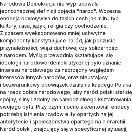
Narodowa Demokracja nie wypracowała
jednoznacznej definicji pojęcia "naród". Wczesna
endecja odwoływała do takich cech jak m.in.: typ
kultury, rasa, język, religia czy pochodzenie.
Z czasem wyeksponowano mniej uchwytne
komponenty konstytuujące naród, jak poczucie
przynależności, więzi duchowej czy solidarności
z narodem. Myślą przewodnią kształtującej się
ideologii narodowo-demokratycznej było uznanie
interesu narodowego za nadrzędny względem
interesów innych narodów, oraz nieustający
i bezwarunkowy obowiązek działania każdego Polaka
na rzecz dobra narodowego, aby naród polski stał się
spójny, silny i zdolny do samodzielnego kształtowania
swojego bytu. Przy czym mocno akcentowali endecy
potrzebę istnienia rządów elity opartych na jej
autorytecie i społeczeństwa opartego na hierarchii.
Naród polski, znajdujący się w specyficznej sytuacji,