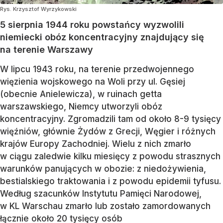
Rys. Krzysztof Wyrzykowski
5 sierpnia 1944 roku powstańcy wyzwolili
niemiecki obóz koncentracyjny znajdujący się
na terenie Warszawy
W lipcu 1943 roku, na terenie przedwojennego
więzienia wojskowego na Woli przy ul. Gęsiej
(obecnie Anielewicza), w ruinach getta
warszawskiego, Niemcy utworzyli obóz
koncentracyjny. Zgromadzili tam od około 8-9 tysięcy
więźniów, głównie Żydów z Grecji, Węgier i różnych
krajów Europy Zachodniej. Wielu z nich zmarło
w ciągu zaledwie kilku miesięcy z powodu strasznych
warunków panujących w obozie: z niedożywienia,
bestialskiego traktowania i z powodu epidemii tyfusu.
Według szacunków Instytutu Pamięci Narodowej,
w KL Warschau zmarło lub zostało zamordowanych
łącznie około 20 tysięcy osób