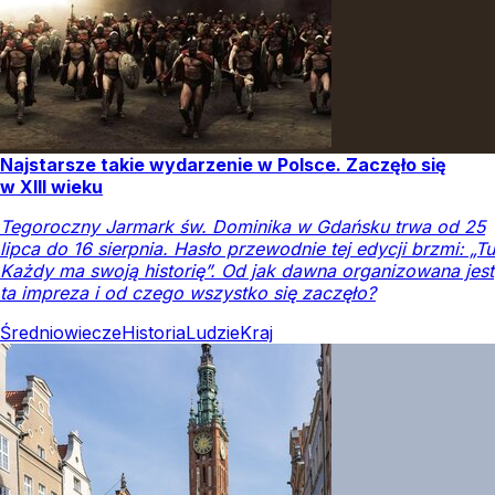
Najstarsze takie wydarzenie w Polsce. Zaczęło się
w XIII wieku
Tegoroczny Jarmark św. Dominika w Gdańsku trwa od 25
lipca do 16 sierpnia. Hasło przewodnie tej edycji brzmi: „Tu
Każdy ma swoją historię”. Od jak dawna organizowana jest
ta impreza i od czego wszystko się zaczęło?
Średniowiecze
Historia
Ludzie
Kraj