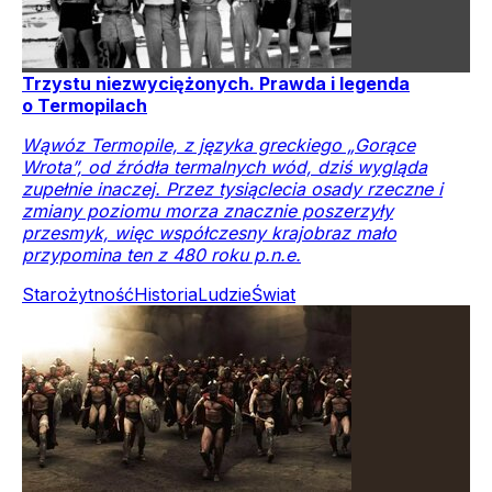
Trzystu niezwyciężonych. Prawda i legenda
o Termopilach
Wąwóz Termopile, z języka greckiego „Gorące
Wrota”, od źródła termalnych wód, dziś wygląda
zupełnie inaczej. Przez tysiąclecia osady rzeczne i
zmiany poziomu morza znacznie poszerzyły
przesmyk, więc współczesny krajobraz mało
przypomina ten z 480 roku p.n.e.
Starożytność
Historia
Ludzie
Świat