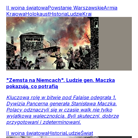
II wojna światowa
Powstanie Warszawskie
Armia
Krajowa
Holokaust
Historia
Ludzie
Kraj
"Zemsta na Niemcach". Ludzie gen. Maczka
pokazują, co potrafią
Kluczową rolę w bitwie pod Falaise odegrała 1.
Dywizja Pancerna generała Stanisława Maczka.
Polacy odznaczyli się w czasie walk nie tylko
wyjątkową walecznością. Byli skuteczni, dobrze
przygotowani i zdeterminowani.
II wojna światowa
Historia
Ludzie
Świat