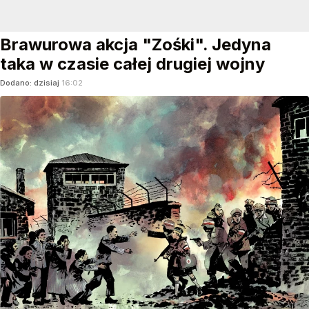
Brawurowa akcja "Zośki". Jedyna
taka w czasie całej drugiej wojny
Dodano:
dzisiaj
16:02