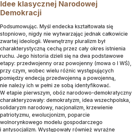
Idee klasycznej Narodowej
Demokracji
Podsumowując. Myśl endecka kształtowała się
stopniowo, nigdy nie wytwarzając jednak całkowicie
zwartej ideologii. Wewnętrzny pluralizm był
charakterystyczną cechą przez cały okres istnienia
ruchu. Jego historia dzieli się na dwa podstawowe
etapy: przedwojenny oraz powojenny (mowa o I WŚ),
przy czym, wobec wielu różnic występujących
pomiędzy endecją przedwojenną a powojenną,
nie należy ich w pełni ze sobą identyfikować.
W etapie pierwszym, obóz narodowo-demokratyczny
charakteryzowały: demokratyzm, idea wszechpolska,
solidaryzm narodowy, nacjonalizm, krzewienie
patriotyzmu, ewolucjonizm, poparcie
wolnorynkowego modelu gospodarczego
i antysocjalizm. Występowały również wyraźne