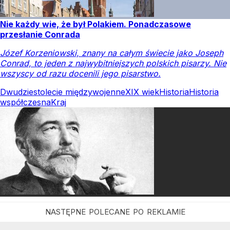
Nie każdy wie, że był Polakiem. Ponadczasowe
przesłanie Conrada
Józef Korzeniowski, znany na całym świecie jako Joseph
Conrad, to jeden z najwybitniejszych polskich pisarzy. Nie
wszyscy od razu docenili jego pisarstwo.
Dwudziestolecie międzywojenne
XIX wiek
Historia
Historia
współczesna
Kraj