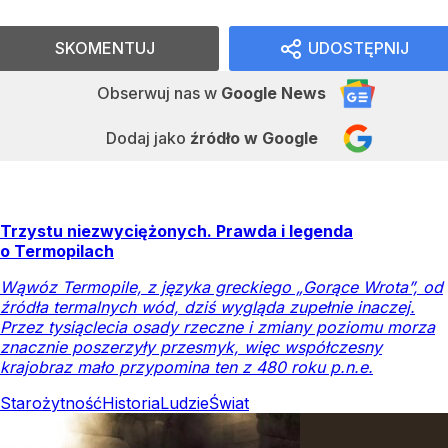
SKOMENTUJ
UDOSTĘPNIJ
Obserwuj nas
w
Google News
Dodaj jako
źródło w Google
Trzystu niezwyciężonych. Prawda i legenda
o Termopilach
Wąwóz Termopile, z języka greckiego „Gorące Wrota”, od
źródła termalnych wód, dziś wygląda zupełnie inaczej.
Przez tysiąclecia osady rzeczne i zmiany poziomu morza
znacznie poszerzyły przesmyk, więc współczesny
krajobraz mało przypomina ten z 480 roku p.n.e.
Starożytność
Historia
Ludzie
Świat