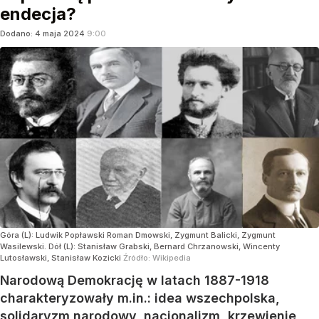
endecja?
Dodano:
4
maja
2024
9:00
Góra (L): Ludwik Popławski Roman Dmowski, Zygmunt Balicki, Zygmunt
Wasilewski. Dół (L): Stanisław Grabski, Bernard Chrzanowski, Wincenty
Lutosławski, Stanisław Kozicki
Źródło:
Wikipedia
Narodową Demokrację w latach 1887-1918
charakteryzowały m.in.: idea wszechpolska,
solidaryzm narodowy, nacjonalizm, krzewienie