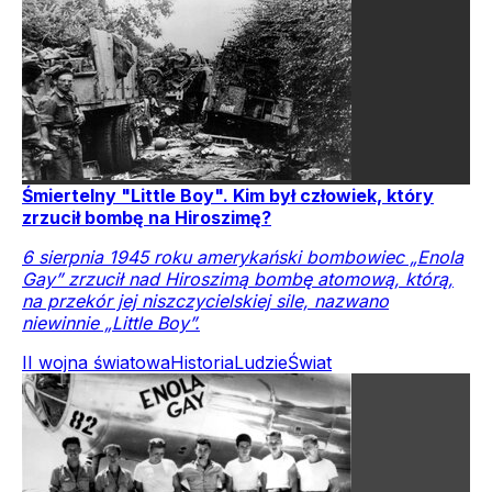
Śmiertelny "Little Boy". Kim był człowiek, który
zrzucił bombę na Hiroszimę?
6 sierpnia 1945 roku amerykański bombowiec „Enola
Gay” zrzucił nad Hiroszimą bombę atomową, którą,
na przekór jej niszczycielskiej sile, nazwano
niewinnie „Little Boy”.
II wojna światowa
Historia
Ludzie
Świat