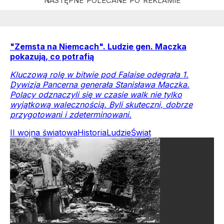
"Zemsta na Niemcach". Ludzie gen. Maczka
pokazują, co potrafią
Kluczową rolę w bitwie pod Falaise odegrała 1.
Dywizja Pancerna generała Stanisława Maczka.
Polacy odznaczyli się w czasie walk nie tylko
wyjątkową walecznością. Byli skuteczni, dobrze
przygotowani i zdeterminowani.
II wojna światowa
Historia
Ludzie
Świat