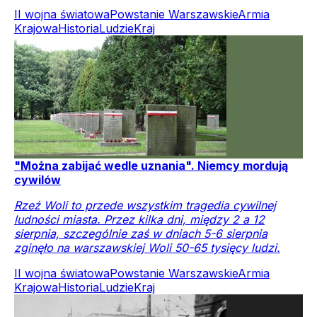
II wojna światowa
Powstanie Warszawskie
Armia
Krajowa
Historia
Ludzie
Kraj
"Można zabijać wedle uznania". Niemcy mordują
cywilów
Rzeź Woli to przede wszystkim tragedia cywilnej
ludności miasta. Przez kilka dni, między 2 a 12
sierpnia, szczególnie zaś w dniach 5-6 sierpnia
zginęło na warszawskiej Woli 50-65 tysięcy ludzi.
II wojna światowa
Powstanie Warszawskie
Armia
Krajowa
Historia
Ludzie
Kraj