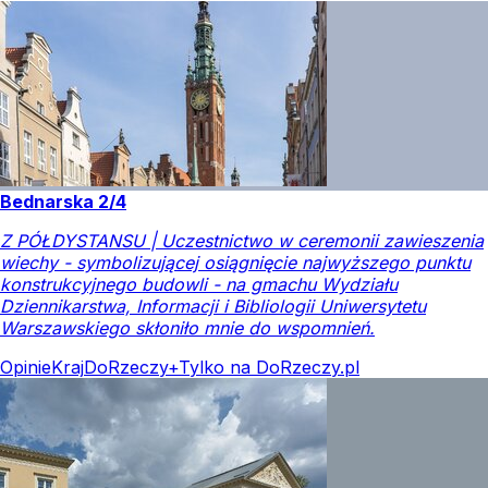
Bednarska 2/4
Z PÓŁDYSTANSU | Uczestnictwo w ceremonii zawieszenia
wiechy - symbolizującej osiągnięcie najwyższego punktu
konstrukcyjnego budowli - na gmachu Wydziału
Dziennikarstwa, Informacji i Bibliologii Uniwersytetu
Warszawskiego skłoniło mnie do wspomnień.
Opinie
Kraj
DoRzeczy+
Tylko na DoRzeczy.pl