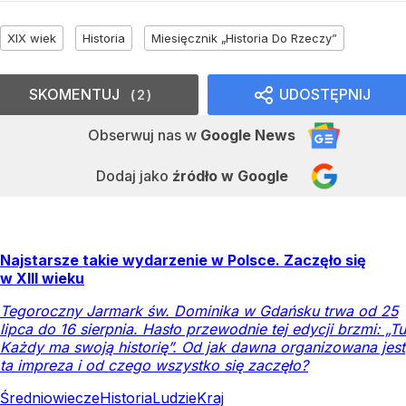
XIX wiek
Historia
Miesięcznik „Historia Do Rzeczy”
SKOMENTUJ
UDOSTĘPNIJ
2
Obserwuj nas
w
Google News
Dodaj jako
źródło w Google
Najstarsze takie wydarzenie w Polsce. Zaczęło się
w XIII wieku
Tegoroczny Jarmark św. Dominika w Gdańsku trwa od 25
lipca do 16 sierpnia. Hasło przewodnie tej edycji brzmi: „Tu
Każdy ma swoją historię”. Od jak dawna organizowana jest
ta impreza i od czego wszystko się zaczęło?
Średniowiecze
Historia
Ludzie
Kraj