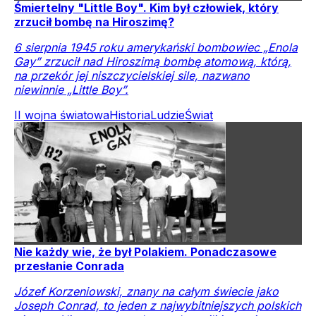
Śmiertelny "Little Boy". Kim był człowiek, który
zrzucił bombę na Hiroszimę?
6 sierpnia 1945 roku amerykański bombowiec „Enola
Gay” zrzucił nad Hiroszimą bombę atomową, którą,
na przekór jej niszczycielskiej sile, nazwano
niewinnie „Little Boy”.
II wojna światowa
Historia
Ludzie
Świat
Nie każdy wie, że był Polakiem. Ponadczasowe
przesłanie Conrada
Józef Korzeniowski, znany na całym świecie jako
Joseph Conrad, to jeden z najwybitniejszych polskich