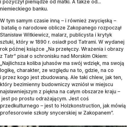
i pożyczył pieniądze od matki. A także od...
niemieckiego banku.
W tym samym czasie inną – i również zwycięską –
batalię o narodowe oblicze Zakopanego rozpoczął
Stanisław Witkiewicz, malarz, publicysta i krytyk
sztuki, który w 1890 r. osiadł pod Tatrami. W wydanej
rok późnej książce „Na przełęczy. Wrażenia i obrazy
z Tatr” pisał o schronisku nad Morskim Okiem:
„Najlichsza koliba juhasów ma swój wdzięk, ma swoją
logikę, charakter, ze względu na to, gdzie, na co
i przez kogo jest zbudowaną. Ale taki chlew, jak ten,
który bezimienny budowniczy wzniósł w miejscu
najsławniejszym z piękna na całym obszarze kraju –
jest po prostu odrażającym. Jest coś
przedkulturnego – jest to Holzkonstruction, jak mówią
profesorowie szkoły snycerskiej w Zakopanem”.