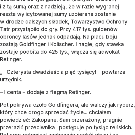
i z tą sumą oraz z nadzieją, że w razie wygranej
reszta wylicytowanej sumy uzbierana zostanie
w drodze dalszych składek, Towarzystwo Ochrony
Tatr przystąpiło do gry. Przy 417 tys. guldenów
obrońcy lasów jednak odpadają. Na placu boju
zostają Goldfinger i Kolischer. I nagle, gdy stawka
zostaje podbita do 425 tys., włącza się adwokat
Retinger.
„– Czterysta dwadzieścia pięć tysięcy! – powtarza
urzędnik.
– I centa – dodaje z flegmą Retinger.
Pot pokrywa czoło Goldfingera, ale walczy jak rycerz,
który chce drogo sprzedać życie... chciałem
powiedzieć: Zakopane. Sam przerażony, pragnie
przerazić przeciwnika i postępuje po tysiąc reńskich.
Retinger natomiast zachowuje spokój głazu i na