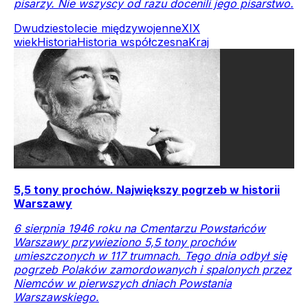
pisarzy. Nie wszyscy od razu docenili jego pisarstwo.
Dwudziestolecie międzywojenne
XIX
wiek
Historia
Historia współczesna
Kraj
5,5 tony prochów. Największy pogrzeb w historii
Warszawy
6 sierpnia 1946 roku na Cmentarzu Powstańców
Warszawy przywieziono 5,5 tony prochów
umieszczonych w 117 trumnach. Tego dnia odbył się
pogrzeb Polaków zamordowanych i spalonych przez
Niemców w pierwszych dniach Powstania
Warszawskiego.