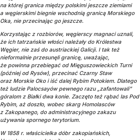
na której granica między polskimi jeszcze ziemiami
a węgierskimi biegnie wschodnią granicą Morskiego
Oka, nie przecinając go jeszcze.
Korzystając z rozbiorów, węgierscy magnaci uznali,
że ich tatrzańskie włości należały do Królestwa
Węgier, nie zaś do austriackiej Galicji. I tak też
nieformalnie przesunęli granicę, uważając,
że powinna przebiegać od Mięguszowieckich Turni
(później od Rysów), przecinać Czarny Staw
oraz Morskie Oko i iść dalej Rybim Potokiem. Dlatego
też ludzie Palocsayów pewnego razu „zafantowali”
góralom z Białki dwa konie. Zaczęto też rąbać las Pod
Rybim, aż doszło, wobec skarg Homolasców
z Zakopanego, do administracyjnego zakazu
używania spornego terytorium.
W 1858 r. właścicielka dóbr zakopiańskich,