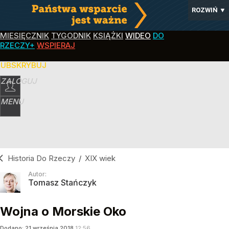
ROZWIŃ
▼
MIESIĘCZNIK
TYGODNIK
KSIĄŻKI
WIDEO
DO
RZECZY+
WSPIERAJ
SUBSKRYBUJ
ZALOGUJ
MENU
Historia Do Rzeczy
/
XIX wiek
Autor:
Tomasz Stańczyk
Wojna o Morskie Oko
Dodano:
21
września
2018
12:56