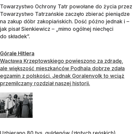
Towarzystwo Ochrony Tatr powołane do życia przez
Towarzystwo Tatrzańskie zaczęło zbierać pieniądze
na zakup dóbr zakopiańskich. Dość późno jednak i –
jak pisał Sienkiewicz – „mimo ogólnej niechęci
do składek”.
Górale Hitlera
Wacława Krzeptowskiego powieszono za zdradę,
ale większość mieszkańców Podhala dobrze zdała
egzamin z polskości. Jednak Goralenvolk to wciąż
przemilczany rozdział naszej historii.
Uzbierano 80 tys. guldenów (złotych reńskich)