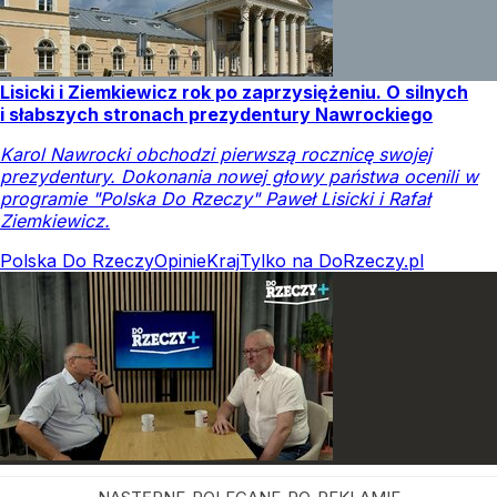
Lisicki i Ziemkiewicz rok po zaprzysiężeniu. O silnych
i słabszych stronach prezydentury Nawrockiego
Karol Nawrocki obchodzi pierwszą rocznicę swojej
prezydentury. Dokonania nowej głowy państwa ocenili w
programie "Polska Do Rzeczy" Paweł Lisicki i Rafał
Ziemkiewicz.
Polska Do Rzeczy
Opinie
Kraj
Tylko na DoRzeczy.pl