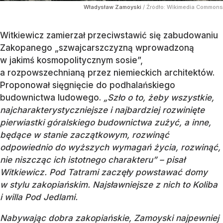
Władysław Zamoyski
/ Źródło:
Wikimedia Commons
Witkiewicz zamierzał przeciwstawić się zabudowaniu
Zakopanego „szwajcarszczyzną wprowadzoną
w jakimś kosmopolitycznym sosie”,
a rozpowszechnianą przez niemieckich architektów.
Proponował sięgnięcie do podhalańskiego
budownictwa ludowego.
„
Szło o to, żeby wszystkie,
najcharakterystyczniejsze i najbardziej rozwinięte
pierwiastki góralskiego budownictwa zużyć, a inne,
będące w stanie zaczątkowym, rozwinąć
odpowiednio do wyższych wymagań życia, rozwinąć,
nie niszcząc ich istotnego ch
arakteru” – pisał
Witkiewicz. Pod Tatrami zaczęły powstawać domy
w stylu zakopiańskim. Najsławniejsze z nich to Koliba
i willa Pod Jedlami.
Nabywając dobra zakopiańskie, Zamoyski najpewniej