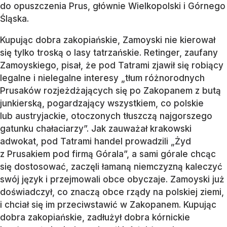
do opuszczenia Prus, głównie Wielkopolski i Górnego
Śląska.
Kupując dobra zakopiańskie, Zamoyski nie kierował
się tylko troską o lasy tatrzańskie. Retinger, zaufany
Zamoyskiego, pisał, że pod Tatrami zjawił się robiący
legalne i nielegalne interesy „tłum różnorodnych
Prusaków rozjeżdżających się po Zakopanem z butą
junkierską, pogardzający wszystkiem, co polskie
lub austryjackie, otoczonych tłuszczą najgorszego
gatunku chałaciarzy”. Jak zauważał krakowski
adwokat, pod Tatrami handel prowadzili „Żyd
z Prusakiem pod firmą Górala”, a sami górale chcąc
się dostosować, zaczęli łamaną niemczyzną kaleczyć
swój język i przejmowali obce obyczaje. Zamoyski już
doświadczył, co znaczą obce rządy na polskiej ziemi,
i chciał się im przeciwstawić w Zakopanem. Kupując
dobra zakopiańskie, zadłużył dobra kórnickie