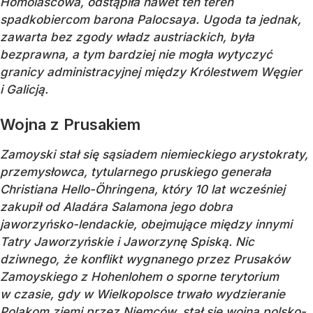
Homolascowa, odstąpiła nawet ten teren
spadkobiercom barona Palocsaya. Ugoda ta jednak,
zawarta bez zgody władz austriackich, była
bezprawna, a tym bardziej nie mogła wytyczyć
granicy administracyjnej między Królestwem Węgier
i Galicją.
Wojna z Prusakiem
Zamoyski stał się sąsiadem niemieckiego arystokraty,
przemysłowca, tytularnego pruskiego generała
Christiana Hello-Öhringena, który 10 lat wcześniej
zakupił od Aladára Salamona jego dobra
jaworzyńsko-lendackie, obejmujące między innymi
Tatry Jaworzyńskie i Jaworzynę Spiską. Nic
dziwnego, że konflikt wygnanego przez Prusaków
Zamoyskiego z Hohenlohem o sporne terytorium
w czasie, gdy w Wielkopolsce trwało wydzieranie
Polakom ziemi przez Niemców, stał się wojną polsko-