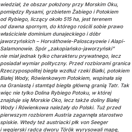
wiedział, że obszar położony przy Morskim Oku,
pomiędzy Rysami, grzbietem Żabiego i Potokiem
od Rybiego, liczący około 515 ha, jest terenem
od dawna spornym, do którego rościli sobie prawo
właściciele dominium dunajeckiego i dóbr
jaworzyńskich – Horváthowie-Paloscayowie i Alapi-
Salamonowie. Spór „zakopiańsko-jaworzyński”
nie miał jednak tylko charakteru prywatnego, lecz
posiadał wymiar polityczny. Przed rozbiorami granica
Rzeczypospolitej biegła wzdłuż rzeki Białki, potokiem
Białej Wody, Rówienkowym Potokiem, wspinała się
na Graniastą i stamtąd biegła główną granią Tatr. Tak
więc nie tylko Dolina Rybiego Potoku, w której
znajduje się Morskie Oko, lecz także doliny Białej
Wody i Rówienkowa należały do Polski. Tuż przed
pierwszym rozbiorem Austria zagarnęła starostwo
spiskie. Wtedy też austriacki płk von Seeger
i węgierski radca dworu Török wyrysowali mapę,