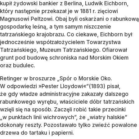
kupił żydowski bankier z Berlina, Ludwik Eichborn,
który następnie przekazał je w 1881 r. zięciowi
Magnusowi Peltzowi. Obaj byli oskarżani o rabunkową
gospodarkę leśną, a tym samym niszczenie
tatrzańskiego krajobrazu. Co ciekawe, Eichborn był
jednocześnie współzałożycielem Towarzystwa
Tatrzańskiego, Muzeum Tatrzańskiego. Ofiarował
grunt pod budowę schroniska nad Morskim Okiem
oraz budulec.
Retinger w broszurze „Spór o Morskie Oko.
W odpowiedzi »Pester Lloydowi«”(1893) pisał,
że gdy władze administracyjne zakazały dalszego
rabunkowego wyrębu, właściciele dóbr tatrzańskich
wzięli się na sposób. Zaczęli robić takie przecinki
„w punktach linii wichrowych”, że „wiatry halskie”
dokonały reszty. Pozostawało tylko zwieźć powalone
drzewa do tartaku i papierni.