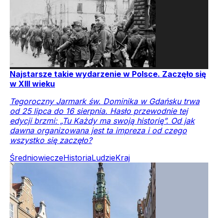
Najstarsze takie wydarzenie w Polsce. Zaczęło się
w XIII wieku
Tegoroczny Jarmark św. Dominika w Gdańsku trwa
od 25 lipca do 16 sierpnia. Hasło przewodnie tej
edycji brzmi: „Tu Każdy ma swoją historię”. Od jak
dawna organizowana jest ta impreza i od czego
wszystko się zaczęło?
Średniowiecze
Historia
Ludzie
Kraj