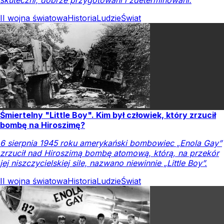
II wojna światowa
Historia
Ludzie
Świat
Śmiertelny "Little Boy". Kim był człowiek, który zrzucił
bombę na Hiroszimę?
6 sierpnia 1945 roku amerykański bombowiec „Enola Gay”
zrzucił nad Hiroszimą bombę atomową, którą, na przekór
jej niszczycielskiej sile, nazwano niewinnie „Little Boy”.
II wojna światowa
Historia
Ludzie
Świat