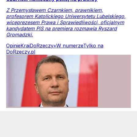
Z Przemysławem Czarnkiem, prawnikiem,
profesorem Katolickiego Uniwersytetu Lubelskiego,
wiceprezesem Prawa i Sprawiedliwości, oficjalnym
kandydatem PiS na premiera rozmawia Ryszard
Gromadzki.
Opinie
Kraj
DoRzeczy+
W numerze
Tylko na
DoRzeczy.pl