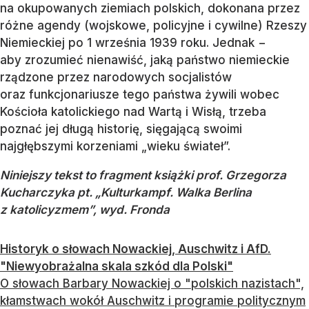
na okupowanych ziemiach polskich, dokonana przez
różne agendy (wojskowe, policyjne i cywilne) Rzeszy
Niemieckiej po 1 września 1939 roku. Jednak −
aby zrozumieć nienawiść, jaką państwo niemieckie
rządzone przez narodowych socjalistów
oraz funkcjonariusze tego państwa żywili wobec
Kościoła katolickiego nad Wartą i Wisłą, trzeba
poznać jej długą historię, sięgającą swoimi
najgłębszymi korzeniami „wieku świateł”.
Niniejszy tekst to fragment książki prof. Grzegorza
Kucharczyka pt. „Kulturkampf. Walka Berlina
z katolicyzmem”, wyd. Fronda
Historyk o słowach Nowackiej, Auschwitz i AfD.
"Niewyobrażalna skala szkód dla Polski"
O słowach Barbary Nowackiej o "polskich nazistach",
kłamstwach wokół Auschwitz i programie politycznym