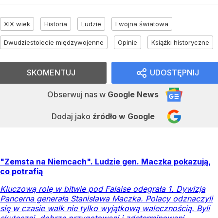
XIX wiek
Historia
Ludzie
I wojna światowa
Dwudziestolecie międzywojenne
Opinie
Książki historyczne
SKOMENTUJ
UDOSTĘPNIJ
Obserwuj nas
w
Google News
Dodaj jako
źródło w Google
"Zemsta na Niemcach". Ludzie gen. Maczka pokazują,
co potrafią
Kluczową rolę w bitwie pod Falaise odegrała 1. Dywizja
Pancerna generała Stanisława Maczka. Polacy odznaczyli
się w czasie walk nie tylko wyjątkową walecznością. Byli
skuteczni, dobrze przygotowani i zdeterminowani.