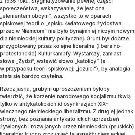
z 1935 roku. Stygmatyzowanie pewnej części
społeczeństwa, wskazywanie, że jest ona
„elementem obcym”, wszystko to w oparach
spiskowej teorii o „spisku światowego żydostwa
przeciw Niemcom” nie było bynajmniej niczym nowym
dla niemieckiej kultury politycznej. Grunt był dobrze
przygotowany przez kolejne liberalne (liberalno-
protestanckie) Kulturkampfy. Wystarczy, zamiast
słowa „Żydzi”, wstawić słowo „katolicy” (a
w przypadku teorii spiskowej: „jezuici”), by analogia
stała się bardzo czytelna.
Rzecz jasna, grubym uproszczeniem byłoby
twierdzić, że korzenie narodowego socjalizmu tkwią
tylko w antykatolickich idiosynkrazjach XIX-
wiecznego niemieckiego liberalizmu. Z drugiej jednak
strony, bez poznania antykatolickich uprzedzeń
żywionych i rozwijanych przez niemieckich (pruskich)
liberałów trudno zrozumieć te aspekty niemieckiej