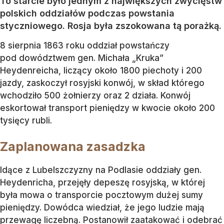
To starcie było jednym z największych zwycięstw
polskich oddziałów podczas powstania
styczniowego. Rosja była zszokowana tą porażką.
8 sierpnia 1863 roku oddział powstańczy
pod dowództwem gen. Michała „Kruka”
Heydenreicha, liczący około 1800 piechoty i 200
jazdy, zaskoczył rosyjski konwój, w skład którego
wchodziło 500 żołnierzy oraz 2 działa. Konwój
eskortował transport pieniędzy w kwocie około 200
tysięcy rubli.
Zaplanowana zasadzka
Idące z Lubelszczyzny na Podlasie oddziały gen.
Heydenricha, przejęły depeszę rosyjską, w której
była mowa o transporcie pocztowym dużej sumy
pieniędzy. Dowódca wiedział, że jego ludzie mają
przewagę liczebną. Postanowił zaatakować i odebrać