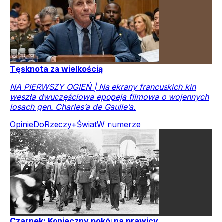
Tęsknota za wielkością
NA PIERWSZY OGIEŃ | Na ekrany francuskich kin
weszła dwuczęściowa epopeja filmowa o wojennych
losach gen. Charles’a de Gaulle’a.
Opinie
DoRzeczy+
Świat
W numerze
Czarnek: Konieczny pokój na prawicy