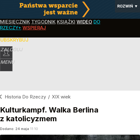
ROZWIŃ
▼
MIESIĘCZNIK
TYGODNIK
KSIĄŻKI
WIDEO
DO
RZECZY+
WSPIERAJ
SUBSKRYBUJ
ZALOGUJ
MENU
Historia Do Rzeczy
/
XIX wiek
Kulturkampf. Walka Berlina
z katolicyzmem
Dodano:
24
maja
11:10