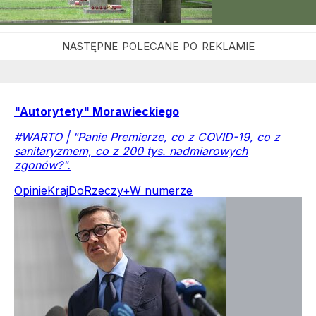
"Autorytety" Morawieckiego
#WARTO | "Panie Premierze, co z COVID-19, co z
sanitaryzmem, co z 200 tys. nadmiarowych
zgonów?".
Opinie
Kraj
DoRzeczy+
W numerze