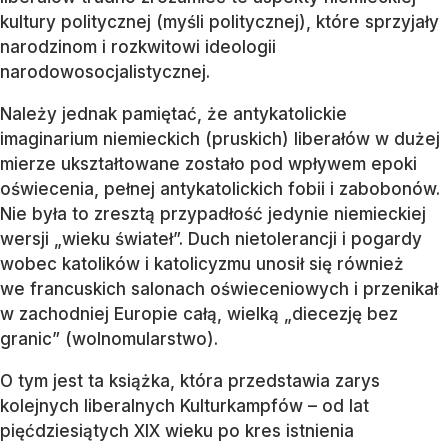
kultury politycznej (myśli politycznej), które sprzyjały
narodzinom i rozkwitowi ideologii
narodowosocjalistycznej.
Należy jednak pamiętać, że antykatolickie
imaginarium niemieckich (pruskich) liberałów w dużej
mierze ukształtowane zostało pod wpływem epoki
oświecenia, pełnej antykatolickich fobii i zabobonów.
Nie była to zresztą przypadłość jedynie niemieckiej
wersji „wieku świateł”. Duch nietolerancji i pogardy
wobec katolików i katolicyzmu unosił się również
we francuskich salonach oświeceniowych i przenikał
w zachodniej Europie całą, wielką „diecezję bez
granic” (wolnomularstwo).
O tym jest ta książka, która przedstawia zarys
kolejnych liberalnych Kulturkampfów – od lat
pięćdziesiątych XIX wieku po kres istnienia