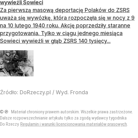
wywieźli Sowieci
Za pierwszą masową deportację Polaków do ZSRS
uważa się wywózkę, która rozpoczęła się w nocy z 9
na 10 lutego 1940 roku. Akcję poprzedziły staranne
przygotowania. Tylko w ciągu jednego miesiąca
Sowieci wywieźli w głąb ZSRS 140 tysięcy...
Źródło:
DoRzeczy.pl
/
Wyd. Fronda
© ℗
Materiał chroniony prawem autorskim. Wszelkie prawa zastrzeżone.
Dalsze rozpowszechnianie artykułu tylko za zgodą wydawcy tygodnika
Do Rzeczy.
Regulamin i warunki licencjonowania materiałów prasowych
.