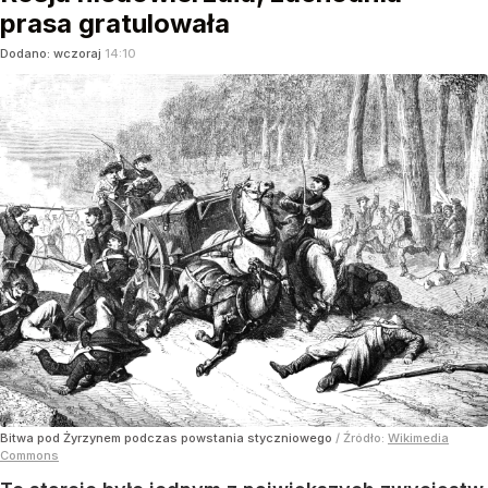
prasa gratulowała
Dodano:
wczoraj
14:10
Bitwa pod Żyrzynem podczas powstania styczniowego
/ Źródło:
Wikimedia
Commons