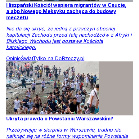
Hiszpański Kościół wspiera migrantów w Ceucie,
a abp Nowego Meksyku zachęca do budowy
meczetu
Nie da się ukryć, że jedną z przyczyn obecnej
kapitulacji Zachodu przed falą nachodźców z Afryki i
Bliskiego Wschodu jest postawa Kościoła
katolickiego.
Opinie
Świat
Tylko na DoRzeczy.pl
Ukryta prawda o Powstaniu Warszawskim?
Przebywając w sierpniu w Warszawie, trudno nie
natknąć się na różne formy wspominania Powstania