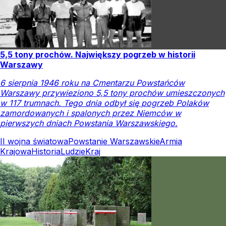
5,5 tony prochów. Największy pogrzeb w historii
Warszawy
6 sierpnia 1946 roku na Cmentarzu Powstańców
Warszawy przywieziono 5,5 tony prochów umieszczonych
w 117 trumnach. Tego dnia odbył się pogrzeb Polaków
zamordowanych i spalonych przez Niemców w
pierwszych dniach Powstania Warszawskiego.
II wojna światowa
Powstanie Warszawskie
Armia
Krajowa
Historia
Ludzie
Kraj