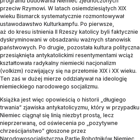
programu budowania Niemiec zjednoczonych
przeciw Rzymowi. W latach osiemdziesiątych XIX
wieku Bismarck systematycznie rozmontowywał
ustawodawstwo Kulturkampfu. Po pierwsze,
aż do kresu istnienia II Rzeszy katolicy byli faktycznie
dyskryminowani w obsadzaniu ważnych stanowisk
państwowych. Po drugie, pozostała kultura polityczna
przesiąknięta antykatolickimi resentymentami wciąż
kształtowała radykalny niemiecki nacjonalizm
(volkizm) rozwijający się na przełomie XIX i XX wieku.
Ten zaś w dużej mierze oddziaływał na ideologię
niemieckiego narodowego socjalizmu.
Książka jest więc opowieścią o historii „długiego
trwania” zjawiska antykatolicyzmu, który w przypadku
Niemiec ciągnął się linią niezbyt prostą, lecz
nieprzerwaną, od oświecenia po „pozytywne
chrześcijaństwo” głoszone przez
Narodowosocjalistyczną Partię Robotników Niemiec