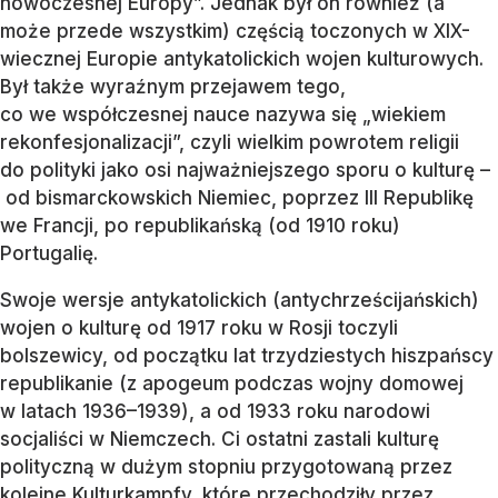
nowoczesnej Europy”. Jednak był on również (a
może przede wszystkim) częścią toczonych w XIX-
wiecznej Europie antykatolickich wojen kulturowych.
Był także wyraźnym przejawem tego,
co we współczesnej nauce nazywa się „wiekiem
rekonfesjonalizacji”, czyli wielkim powrotem religii
do polityki jako osi najważniejszego sporu o kulturę –
od bismarckowskich Niemiec, poprzez III Republikę
we Francji, po republikańską (od 1910 roku)
Portugalię.
Swoje wersje antykatolickich (antychrześcijańskich)
wojen o kulturę od 1917 roku w Rosji toczyli
bolszewicy, od początku lat trzydziestych hiszpańscy
republikanie (z apogeum podczas wojny domowej
w latach 1936–1939), a od 1933 roku narodowi
socjaliści w Niemczech. Ci ostatni zastali kulturę
polityczną w dużym stopniu przygotowaną przez
kolejne Kulturkampfy, które przechodziły przez