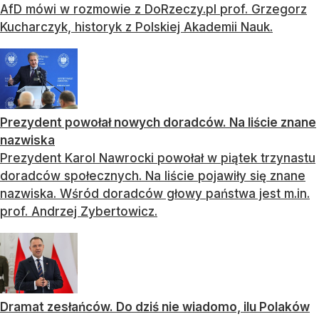
AfD mówi w rozmowie z DoRzeczy.pl prof. Grzegorz
Kucharczyk, historyk z Polskiej Akademii Nauk.
Prezydent powołał nowych doradców. Na liście znane
nazwiska
Prezydent Karol Nawrocki powołał w piątek trzynastu
doradców społecznych. Na liście pojawiły się znane
nazwiska. Wśród doradców głowy państwa jest m.in.
prof. Andrzej Zybertowicz.
Dramat zesłańców. Do dziś nie wiadomo, ilu Polaków