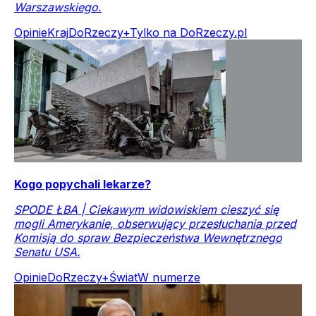
Warszawskiego.
Opinie
Kraj
DoRzeczy+
Tylko na DoRzeczy.pl
Kogo popychali lekarze?
SPODE ŁBA | Ciekawym widowiskiem cieszyć się
mogli Amerykanie, obserwujący przesłuchania przed
Komisją do spraw Bezpieczeństwa Wewnętrznego
Senatu USA.
Opinie
DoRzeczy+
Świat
W numerze