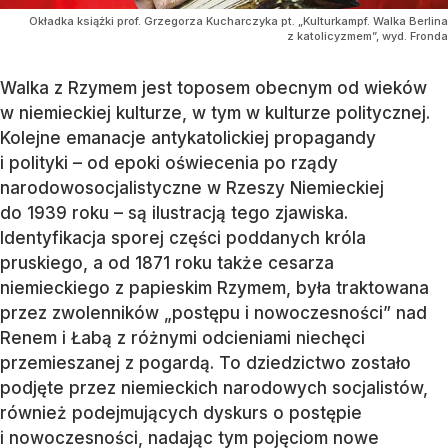
Okładka książki prof. Grzegorza Kucharczyka pt. „Kulturkampf. Walka Berlina
z katolicyzmem”, wyd. Fronda
Walka z Rzymem jest toposem obecnym od wieków
w niemieckiej kulturze, w tym w kulturze politycznej.
Kolejne emanacje antykatolickiej propagandy
i polityki – od epoki oświecenia po rządy
narodowosocjalistyczne w Rzeszy Niemieckiej
do 1939 roku – są ilustracją tego zjawiska.
Identyfikacja sporej części poddanych króla
pruskiego, a od 1871 roku także cesarza
niemieckiego z papieskim Rzymem, była traktowana
przez zwolenników „postępu i nowoczesności” nad
Renem i Łabą z różnymi odcieniami niechęci
przemieszanej z pogardą. To dziedzictwo zostało
podjęte przez niemieckich narodowych socjalistów,
również podejmujących dyskurs o postępie
i nowoczesności, nadając tym pojęciom nowe