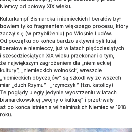
Niemcy od połowy XIX wieku.
Kulturkampf Bismarcka i niemieckich liberałów był
bowiem tylko fragmentem większego procesu, który
zaczął się (w przybliżeniu) po Wiośnie Ludów.
Od początku do końca bardzo aktywni byli tutaj
liberałowie niemieccy, już w latach pięćdziesiątych
i sześćdziesiątych XIX wieku przekonani o tym,
że największym zagrożeniem dla „niemieckiej
kultury”, „niemieckich wolności”, wreszcie
„niemieckich obyczajów” są szkodliwy ze wszech
miar „duch Rzymu” i „rzymczyki” (tzn. katolicy).
Te poglądy uległy jedynie wyostrzeniu w latach
bismarckowskiej „wojny o kulturę” i przetrwały
aż do końca istnienia wilhelmińskich Niemiec w 1918
roku.