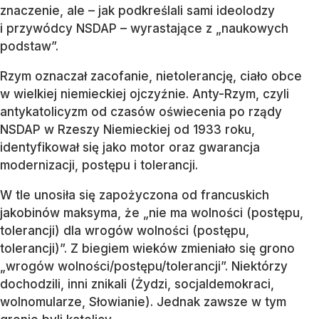
znaczenie, ale – jak podkreślali sami ideolodzy
i przywódcy NSDAP – wyrastające z „naukowych
podstaw”.
Rzym oznaczał zacofanie, nietolerancję, ciało obce
w wielkiej niemieckiej ojczyźnie. Anty-Rzym, czyli
antykatolicyzm od czasów oświecenia po rządy
NSDAP w Rzeszy Niemieckiej od 1933 roku,
identyfikował się jako motor oraz gwarancja
modernizacji, postępu i tolerancji.
W tle unosiła się zapożyczona od francuskich
jakobinów maksyma, że „nie ma wolności (postępu,
tolerancji) dla wrogów wolności (postępu,
tolerancji)”. Z biegiem wieków zmieniało się grono
„wrogów wolności/postępu/tolerancji”. Niektórzy
dochodzili, inni znikali (Żydzi, socjaldemokraci,
wolnomularze, Słowianie). Jednak zawsze w tym