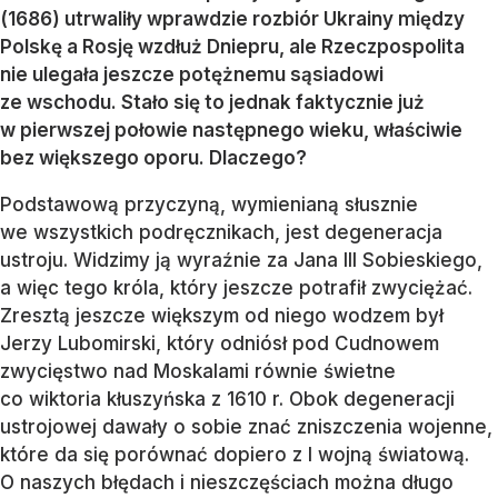
(1686) utrwaliły wprawdzie rozbiór Ukrainy między
Polskę a Rosję wzdłuż Dniepru, ale Rzeczpospolita
nie ulegała jeszcze potężnemu sąsiadowi
ze wschodu. Stało się to jednak faktycznie już
w pierwszej połowie następnego wieku, właściwie
bez większego oporu. Dlaczego?
Podstawową przyczyną, wymienianą słusznie
we wszystkich podręcznikach, jest degeneracja
ustroju. Widzimy ją wyraźnie za Jana III Sobieskiego,
a więc tego króla, który jeszcze potrafił zwyciężać.
Zresztą jeszcze większym od niego wodzem był
Jerzy Lubomirski, który odniósł pod Cudnowem
zwycięstwo nad Moskalami równie świetne
co wiktoria kłuszyńska z 1610 r. Obok degeneracji
ustrojowej dawały o sobie znać zniszczenia wojenne,
które da się porównać dopiero z I wojną światową.
O naszych błędach i nieszczęściach można długo