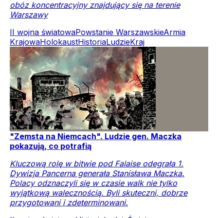
obóz koncentracyjny znajdujący się na terenie
Warszawy
II wojna światowa
Powstanie Warszawskie
Armia
Krajowa
Holokaust
Historia
Ludzie
Kraj
"Zemsta na Niemcach". Ludzie gen. Maczka
pokazują, co potrafią
Kluczową rolę w bitwie pod Falaise odegrała 1.
Dywizja Pancerna generała Stanisława Maczka.
Polacy odznaczyli się w czasie walk nie tylko
wyjątkową walecznością. Byli skuteczni, dobrze
przygotowani i zdeterminowani.