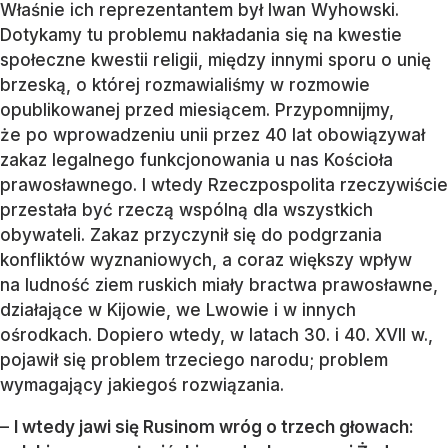
Właśnie ich reprezentantem był Iwan Wyhowski.
Dotykamy tu problemu nakładania się na kwestie
społeczne kwestii religii, między innymi sporu o unię
brzeską, o której rozmawialiśmy w rozmowie
opublikowanej przed miesiącem. Przypomnijmy,
że po wprowadzeniu unii przez 40 lat obowiązywał
zakaz legalnego funkcjonowania u nas Kościoła
prawosławnego. I wtedy Rzeczpospolita rzeczywiście
przestała być rzeczą wspólną dla wszystkich
obywateli. Zakaz przyczynił się do podgrzania
konfliktów wyznaniowych, a coraz większy wpływ
na ludność ziem ruskich miały bractwa prawosławne,
działające w Kijowie, we Lwowie i w innych
ośrodkach. Dopiero wtedy, w latach 30. i 40. XVII w.,
pojawił się problem trzeciego narodu; problem
wymagający jakiegoś rozwiązania.
–
I wtedy jawi się Rusinom wróg o trzech głowach: