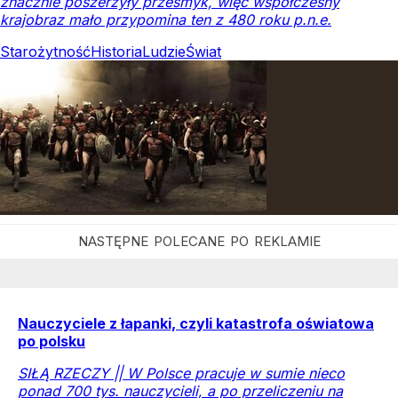
znacznie poszerzyły przesmyk, więc współczesny
krajobraz mało przypomina ten z 480 roku p.n.e.
Starożytność
Historia
Ludzie
Świat
Nauczyciele z łapanki, czyli katastrofa oświatowa
po polsku
SIŁĄ RZECZY || W Polsce pracuje w sumie nieco
ponad 700 tys. nauczycieli, a po przeliczeniu na