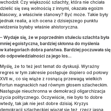
wchodził. Czy większość szlachty, która nie chciała
dzielić się swą wolnością z innymi, okazała egoizm
klasowy, a właściwie stanowy? Być może. Takie były
jednak realia, a ich ocena z dzisiejszego punktu
widzenia byłaby właśnie ahistoryczna.
–
Wydaje się, że w poprzednim stuleciu szlachta była
mniej egoistyczna, bardziej skłonna do myślenia
w kategoriach dobra państwa. Bardziej poczuwała się
do odpowiedzialności za jego los...
Myślę, że to też jest temat do dyskusji. Wyraźny
regres w tym zakresie postępuje dopiero od połowy
XVII w., co się wiąże z rosnącą przewagą wielkich
fortun magnackich nad równym głosem szlacheckim.
Następuje nieuchronna w demokracji oligarchizacja
życia politycznego. Oczywiście, nie było to dobre
wtedy, tak jak nie jest dobre dzisiaj. Kryzys
demokracji szlacheckiej wiązał się też, rzecz jasna,