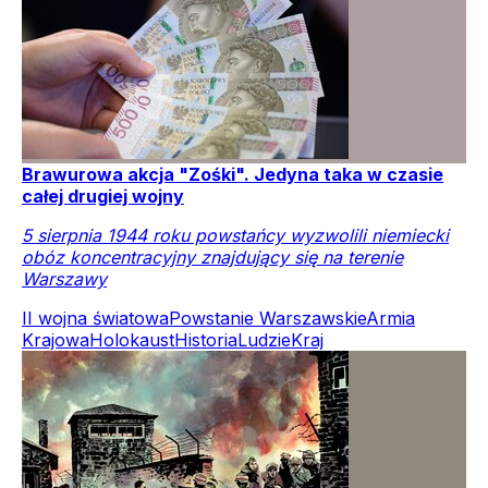
Brawurowa akcja "Zośki". Jedyna taka w czasie
całej drugiej wojny
5 sierpnia 1944 roku powstańcy wyzwolili niemiecki
obóz koncentracyjny znajdujący się na terenie
Warszawy
II wojna światowa
Powstanie Warszawskie
Armia
Krajowa
Holokaust
Historia
Ludzie
Kraj