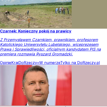
Czarnek: Konieczny pokój na prawicy
Z Przemysławem Czarnkiem, prawnikiem, profesorem
Katolickiego Uniwersytetu Lubelskiego, wiceprezesem
Prawa i Sprawiedliwości, oficjalnym kandydatem PiS na
premiera rozmawia Ryszard Gromadzki.
Opinie
Kraj
DoRzeczy+
W numerze
Tylko na DoRzeczy.pl