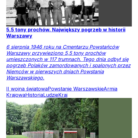
5,5 tony prochów. Największy pogrzeb w historii
Warszawy
6 sierpnia 1946 roku na Cmentarzu Powstańców
Warszawy przywieziono 5,5 tony prochów
umieszczonych w 117 trumnach. Tego dnia odbył się
pogrzeb Polaków zamordowanych i spalonych przez
Niemców w pierwszych dniach Powstania
Warszawskiego.
II wojna światowa
Powstanie Warszawskie
Armia
Krajowa
Historia
Ludzie
Kraj