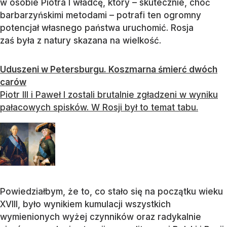
w osobie Piotra I władcę, który – skutecznie, choć
barbarzyńskimi metodami – potrafi ten ogromny
potencjał własnego państwa uruchomić. Rosja
zaś była z natury skazana na wielkość.
Uduszeni w Petersburgu. Koszmarna śmierć dwóch
carów
Piotr III i Paweł I zostali brutalnie zgładzeni w wyniku
pałacowych spisków. W Rosji był to temat tabu.
Powiedziałbym, że to, co stało się na początku wieku
XVIII, było wynikiem kumulacji wszystkich
wymienionych wyżej czynników oraz radykalnie