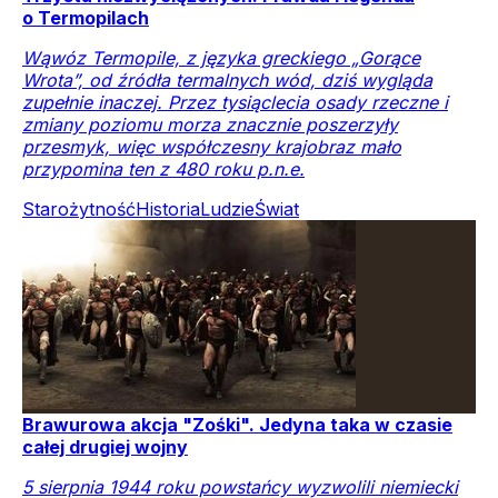
o Termopilach
Wąwóz Termopile, z języka greckiego „Gorące
Wrota”, od źródła termalnych wód, dziś wygląda
zupełnie inaczej. Przez tysiąclecia osady rzeczne i
zmiany poziomu morza znacznie poszerzyły
przesmyk, więc współczesny krajobraz mało
przypomina ten z 480 roku p.n.e.
Starożytność
Historia
Ludzie
Świat
Brawurowa akcja "Zośki". Jedyna taka w czasie
całej drugiej wojny
5 sierpnia 1944 roku powstańcy wyzwolili niemiecki