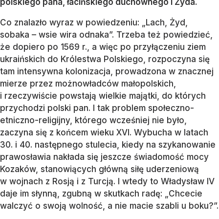
polskiego pana, łacińskiego duchownego i Żyda.
Co znalazło wyraz w powiedzeniu: „Lach, Żyd,
sobaka – wsie wira odnaka”. Trzeba też powiedzieć,
że dopiero po 1569 r., a więc po przyłączeniu ziem
ukraińskich do Królestwa Polskiego, rozpoczyna się
tam intensywna kolonizacja, prowadzona w znacznej
mierze przez możnowładców małopolskich,
i rzeczywiście powstają wielkie majątki, do których
przychodzi polski pan. I tak problem społeczno-
etniczno-religijny, którego wcześniej nie było,
zaczyna się z końcem wieku XVI. Wybucha w latach
30. i 40. następnego stulecia, kiedy na szykanowanie
prawosławia nakłada się jeszcze świadomość mocy
Kozaków, stanowiących główną siłę uderzeniową
w wojnach z Rosją i z Turcją. I wtedy to Władysław IV
daje im słynną, zgubną w skutkach radę: „Chcecie
walczyć o swoją wolność, a nie macie szabli u boku?”.