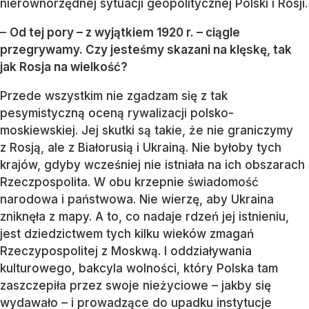
nierównorzędnej sytuacji geopolitycznej Polski i Rosji.
–
Od tej pory – z wyjątkiem 1920 r. – ciągle
przegrywamy. Czy jesteśmy skazani na klęskę, tak
jak Rosja na wielkość?
Przede wszystkim nie zgadzam się z tak
pesymistyczną oceną rywalizacji polsko-
moskiewskiej. Jej skutki są takie, że nie graniczymy
z Rosją, ale z Białorusią i Ukrainą. Nie byłoby tych
krajów, gdyby wcześniej nie istniała na ich obszarach
Rzeczpospolita. W obu krzepnie świadomość
narodowa i państwowa. Nie wierzę, aby Ukraina
zniknęła z mapy. A to, co nadaje rdzeń jej istnieniu,
jest dziedzictwem tych kilku wieków zmagań
Rzeczypospolitej z Moskwą. I oddziaływania
kulturowego, bakcyla wolności, który Polska tam
zaszczepiła przez swoje nieżyciowe – jakby się
wydawało – i prowadzące do upadku instytucje