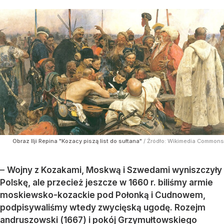
Obraz Ilji Repina "Kozacy piszą list do sułtana"
/ Źródło:
Wikimedia Commons
–
Wojny z Kozakami, Moskwą i Szwedami wyniszczyły
Polskę, ale przecież jeszcze w 1660 r. biliśmy armie
moskiewsko-kozackie pod Połonką i Cudnowem,
podpisywaliśmy wtedy zwycięską ugodę. Rozejm
andruszowski (1667) i pokój Grzymułtowskiego