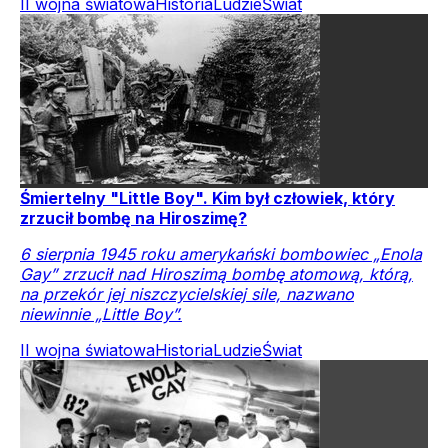
II wojna światowa
Historia
Ludzie
Świat
Śmiertelny "Little Boy". Kim był człowiek, który
zrzucił bombę na Hiroszimę?
6 sierpnia 1945 roku amerykański bombowiec „Enola
Gay” zrzucił nad Hiroszimą bombę atomową, którą,
na przekór jej niszczycielskiej sile, nazwano
niewinnie „Little Boy”.
II wojna światowa
Historia
Ludzie
Świat