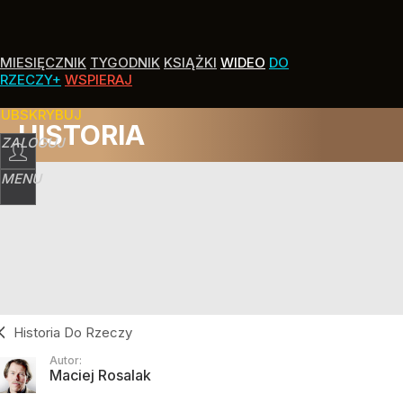
MIESIĘCZNIK
TYGODNIK
KSIĄŻKI
WIDEO
DO
RZECZY+
WSPIERAJ
SUBSKRYBUJ
HISTORIA
ZALOGUJ
MENU
Historia Do Rzeczy
Autor:
Maciej Rosalak