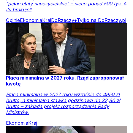
"pełne etaty nauczycielskie" – nieco ponad 500 tys. A
ilu brakuje?
Opinie
Ekonomia
Kraj
DoRzeczy+
Tylko na DoRzeczy.pl
Płaca minimalna w 2027 roku. Rząd zaproponował
kwotę
Płaca minimalna w 2027 roku wzrośnie do 4950 zł
brutto, a minimalna stawka godzinowa do 32,30 zł
brutto – zakłada projekt rozporządzenia Rady
Ministrów.
Ekonomia
Kraj