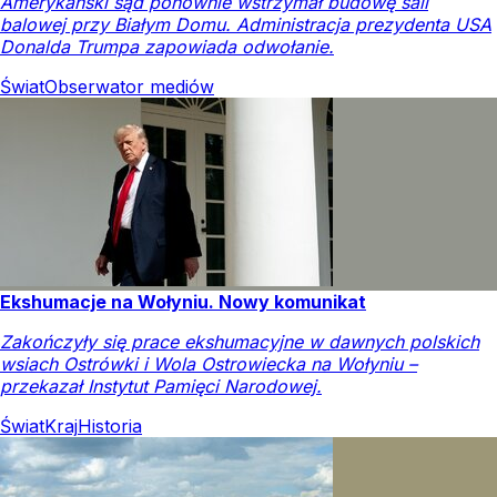
Amerykański sąd ponownie wstrzymał budowę sali
balowej przy Białym Domu. Administracja prezydenta USA
Donalda Trumpa zapowiada odwołanie.
Świat
Obserwator mediów
Ekshumacje na Wołyniu. Nowy komunikat
Zakończyły się prace ekshumacyjne w dawnych polskich
wsiach Ostrówki i Wola Ostrowiecka na Wołyniu –
przekazał Instytut Pamięci Narodowej.
Świat
Kraj
Historia