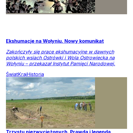
Ekshumacje na Wołyniu. Nowy komunikat
Zakończyły się prace ekshumacyjne w dawnych
polskich wsiach Ostrówki i Wola Ostrowiecka na
Wołyniu – przekazał Instytut Pamięci Narodowej.
Świat
Kraj
Historia
Trzystu niezwyciężonych. Prawda i legenda