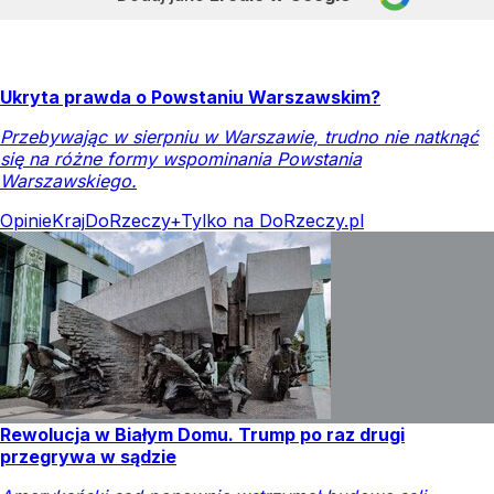
Ukryta prawda o Powstaniu Warszawskim?
Przebywając w sierpniu w Warszawie, trudno nie natknąć
się na różne formy wspominania Powstania
Warszawskiego.
Opinie
Kraj
DoRzeczy+
Tylko na DoRzeczy.pl
Rewolucja w Białym Domu. Trump po raz drugi
przegrywa w sądzie