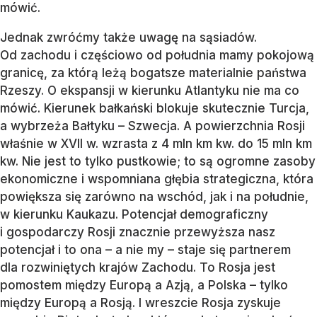
mówić.
Jednak zwróćmy także uwagę na sąsiadów.
Od zachodu i częściowo od południa mamy pokojową
granicę, za którą leżą bogatsze materialnie państwa
Rzeszy. O ekspansji w kierunku Atlantyku nie ma co
mówić. Kierunek bałkański blokuje skutecznie Turcja,
a wybrzeża Bałtyku – Szwecja. A powierzchnia Rosji
właśnie w XVII w. wzrasta z 4 mln km kw. do 15 mln km
kw. Nie jest to tylko pustkowie; to są ogromne zasoby
ekonomiczne i wspomniana głębia strategiczna, która
powiększa się zarówno na wschód, jak i na południe,
w kierunku Kaukazu. Potencjał demograficzny
i gospodarczy Rosji znacznie przewyższa nasz
potencjał i to ona – a nie my – staje się partnerem
dla rozwiniętych krajów Zachodu. To Rosja jest
pomostem między Europą a Azją, a Polska – tylko
między Europą a Rosją. I wreszcie Rosja zyskuje