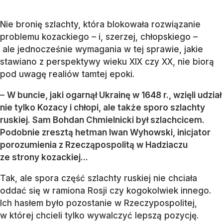
Nie bronię szlachty, która blokowała rozwiązanie
problemu kozackiego – i, szerzej, chłopskiego –
ale jednocześnie wymagania w tej sprawie, jakie
stawiano z perspektywy wieku XIX czy XX, nie biorą
pod uwagę realiów tamtej epoki.
–
W buncie, jaki ogarnął Ukrainę w 1648 r., wzięli udział
nie tylko Kozacy i chłopi, ale także sporo szlachty
ruskiej. Sam Bohdan Chmielnicki był szlachcicem.
Podobnie zresztą hetman Iwan Wyhowski, inicjator
porozumienia z Rzecząpospolitą w Hadziaczu
ze strony kozackiej...
Tak, ale spora część szlachty ruskiej nie chciała
oddać się w ramiona Rosji czy kogokolwiek innego.
Ich hasłem było pozostanie w Rzeczypospolitej,
w której chcieli tylko wywalczyć lepszą pozycję.