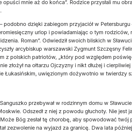
e opuści mnie aż do końca”. Rodzice przysłali mu ob
.
– podobno dzięki zabiegom przyjaciół w Petersburgu 
eromiesięczny urlop i powiadamiając o tym rodziców, nap
zenia. Roman”. Odwiedził swoich bliskich w Sławucie
zły arcybiskup warszawski Zygmunt Szczęsny Felińsk
m z polskich patriotów, „który pod względem poświęc
ie złożył na ołtarzu Ojczyzny i nikt dłużej i cierpliwie
nie Łukasińskim, uwięzionym dożywotnio w twierdzy szl
. Sanguszko przebywał w rodzinnym domu w Sławucie.
Moskwie. Odszedł z niej z powodu głuchoty. Nie jest ja
 „Może Bóg zesłał tę chorobę, aby spowodować twój 
tał zezwolenie na wyjazd za granicę. Dwa lata później 