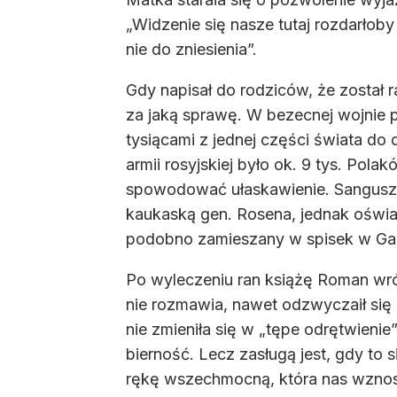
„Widzenie się nasze tutaj rozdarłoby
nie do zniesienia”.
Gdy napisał do rodziców, że został 
za jaką sprawę. W bezecnej wojnie 
tysiącami z jednej części świata do
armii rosyjskiej było ok. 9 tys. Pol
spowodować ułaskawienie. Sanguszk
kaukaską gen. Rosena, jednak oświad
podobno zamieszany w spisek w Galic
Po wyleczeniu ran książę Roman wróci
nie rozmawia, nawet odzwyczaił się o
nie zmieniła się w „tępe odrętwienie
bierność. Lecz zasługą jest, gdy to 
rękę wszechmocną, która nas wznosi i