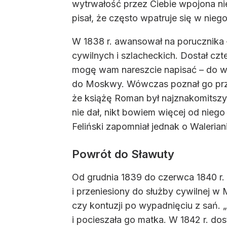
wytrwałość przez Ciebie wpojona ni
pisał, że często wpatruje się w niego
W 1838 r. awansował na porucznika 
cywilnych i szlacheckich. Dostał czt
mogę wam nareszcie napisać – do wid
do Moskwy. Wówczas poznał go przys
że książę Roman był najznakomitszy
nie dał, nikt bowiem więcej od niego n
Feliński zapomniał jednak o Waleria
Powrót do Sławuty
Od grudnia 1839 do czerwca 1840 r
i przeniesiony do służby cywilnej w 
czy kontuzji po wypadnięciu z sań.
i pocieszała go matka. W 1842 r. dos