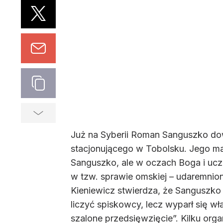
Już na Syberii Roman Sanguszko dowi
stacjonującego w Tobolsku. Jego ma
Sanguszko, ale w oczach Boga i uczc
w tzw. sprawie omskiej – udaremnione
Kieniewicz stwierdza, że Sanguszko
liczyć spiskowcy, lecz wyparł się 
szalone przedsięwzięcie”. Kilku orga