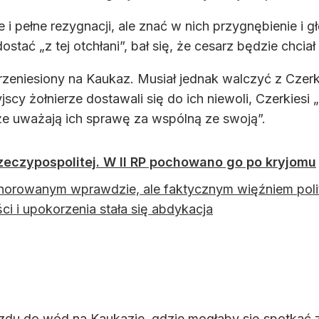
 i pełne rezygnacji, ale znać w nich przygnębienie i
tać „z tej otchłani”, bał się, że cesarz będzie chcia
rzeniesiony na Kaukaz. Musiał jednak walczyć z Czerki
jscy żołnierze dostawali się do ich niewoli, Czerkies
że uważają ich sprawę za wspólną ze swoją”.
zeczypospolitej. W II RP pochowano go po kryjomu
norowanym wprawdzie, ale faktycznym więźniem poli
ści i upokorzenia stała się abdykacja
zdu do wód na Kaukazie, gdzie mogłaby się spotkać z 