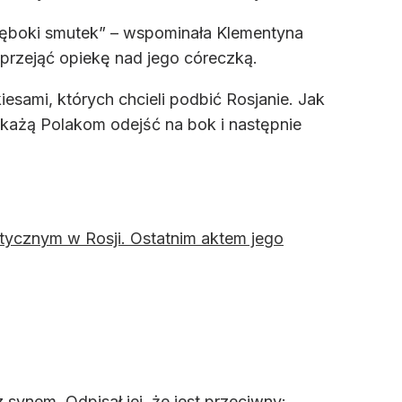
 głęboki smutek” – wspominała Klementyna
ł przejąć opiekę nad jego córeczką.
esami, których chcieli podbić Rosjanie. Jak
i „każą Polakom odejść na bok i następnie
tycznym w Rosji. Ostatnim aktem jego
synem. Odpisał jej, że jest przeciwny: