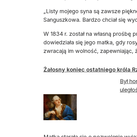
„Listy mojego syna są zawsze piękne
Sanguszkowa. Bardzo chciał się wydos
W 1834 r. został na własną prośbę p
dowiedziała się jego matka, gdy rosy
zwracają im wolność, zapewniając, 
Żałosny koniec ostatniego króla R
Był ho
uległo
Matka starała się o pozwolenie wyja