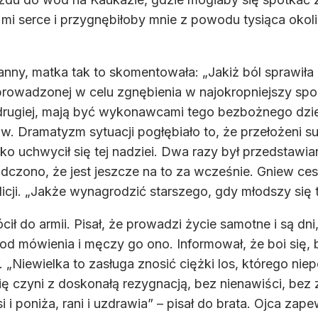
 mi serce i przygnębiłoby mnie z powodu tysiąca okoli
ranny, matka tak to skomentowała: „Jakiż ból sprawiła
prowadzonej w celu zgnębienia w najokropniejszy spo
 drugiej, mają być wykonawcami tego bezbożnego dzie
aków. Dramatyzm sytuacji pogłębiało to, że przełożeni 
o uchwycił się tej nadziei. Dwa razy był przedstaw
czono, że jest jeszcze na to za wcześnie. Gniew ces
ji. „Jakże wynagrodzić starszego, gdy młodszy się ta
ł do armii. Pisał, że prowadzi życie samotne i są dni,
d mówienia i męczy go ono. Informował, że boi się, b
”. „Niewielka to zasługa znosić ciężki los, którego n
się czyni z doskonałą rezygnacją, bez nienawiści, bez z
 poniża, rani i uzdrawia” – pisał do brata. Ojca zap