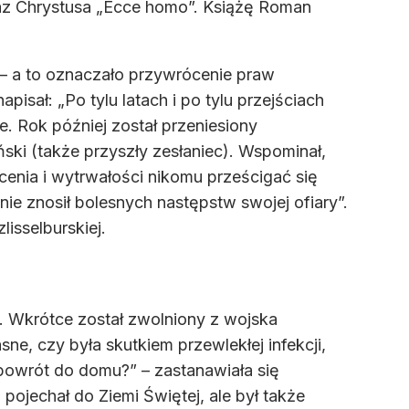
raz Chrystusa „Ecce homo”. Książę Roman
– a to oznaczało przywrócenie praw
isał: „Po tylu latach i po tylu przejściach
. Rok później został przeniesiony
i (także przyszły zesłaniec). Wspominał,
enia i wytrwałości nikomu prześcigać się
j nie znosił bolesnych następstw swojej ofiary”.
isselburskiej.
 Wkrótce został zwolniony z wojska
sne, czy była skutkiem przewlekłej infekcji,
powrót do domu?” – zastanawiała się
pojechał do Ziemi Świętej, ale był także