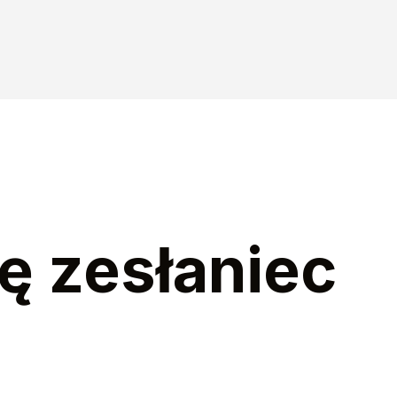
żę zesłaniec