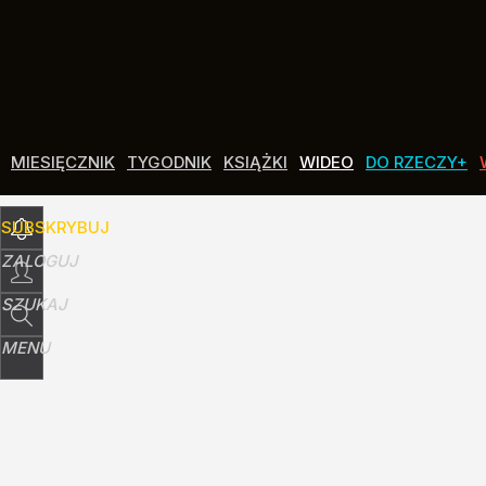
Udostępnij
4
Skomentuj
MIESIĘCZNIK
TYGODNIK
KSIĄŻKI
WIDEO
DO RZECZY+
SUBSKRYBUJ
ZALOGUJ
SZUKAJ
MENU