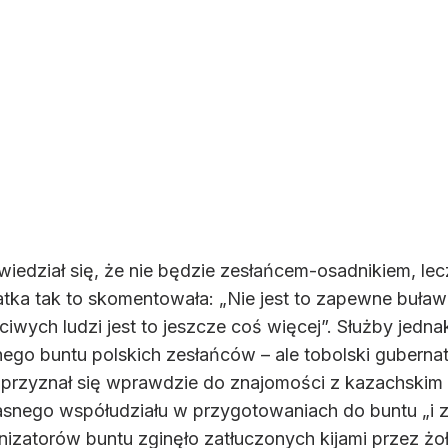
edział się, że nie będzie zesłańcem-osadnikiem, lec
tka tak to skomentowała: „Nie jest to zapewne buła
iwych ludzi jest to jeszcze coś więcej”. Służby jedna
go buntu polskich zesłańców – ale tobolski gubernator
 przyznał się wprawdzie do znajomości z kazachskim 
własnego współudziału w przygotowaniach do buntu „i 
nizatorów buntu zginęło zatłuczonych kijami przez żo