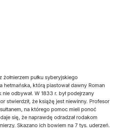
z żołnierzem pułku syberyjskiego
wa hetmańska, którą piastował dawny Roman
k nie odbywał. W 1833 r. był podejrzany
 stwierdził, że książę jest niewinny. Profesor
sułtanem, na którego pomoc mieli ponoć
zdaje się, że naprawdę odradzał rodakom
łnierzy. Skazano ich bowiem na 7 tys. uderzeń.