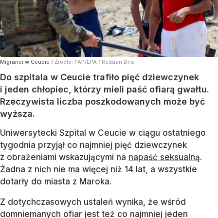
Migranci w Ceucie
/ Źródło:
PAP/EPA
/
Reduan Dris
Do szpitala w Ceucie trafiło pięć dziewczynek
i jeden chłopiec, którzy mieli paść ofiarą gwałtu.
Rzeczywista liczba poszkodowanych może być
wyższa.
Uniwersytecki Szpital w Ceucie w ciągu ostatniego
tygodnia przyjął co najmniej pięć dziewczynek
z obrażeniami wskazującymi na
napaść seksualną
.
Żadna z nich nie ma więcej niż 14 lat, a wszystkie
dotarły do miasta z Maroka.
Z dotychczasowych ustaleń wynika, że wśród
domniemanych ofiar jest też co najmniej jeden