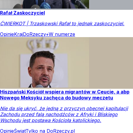
Rafał Zaskoczyciel
ĆWIERKOT | Trzaskowski Rafał to jednak zaskoczyciel.
Opinie
Kraj
DoRzeczy+
W numerze
Hiszpański Kościół wspiera migrantów w Ceucie, a abp
Nowego Meksyku zachęca do budowy meczetu
Nie da się ukryć, że jedną z przyczyn obecnej kapitulacji
Zachodu przed falą nachodźców z Afryki i Bliskiego
Wschodu jest postawa Kościoła katolickiego.
Opinie
Świat
Tylko na DoRzeczy.pl