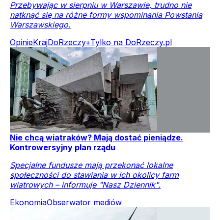
Przebywając w sierpniu w Warszawie, trudno nie
natknąć się na różne formy wspominania Powstania
Warszawskiego.
Opinie
Kraj
DoRzeczy+
Tylko na DoRzeczy.pl
Nie chcą wiatraków? Mają dostać pieniądze.
Kontrowersyjny plan rządu
Specjalne fundusze mają przekonać lokalne
społeczności do stawiania w ich okolicy farm
wiatrowych – informuje "Nasz Dziennik".
Ekonomia
Obserwator mediów