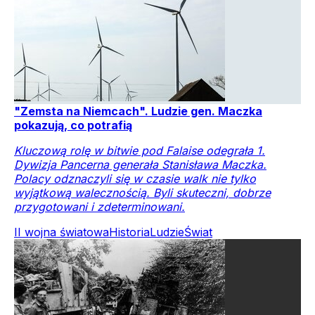
"Zemsta na Niemcach". Ludzie gen. Maczka
pokazują, co potrafią
Kluczową rolę w bitwie pod Falaise odegrała 1.
Dywizja Pancerna generała Stanisława Maczka.
Polacy odznaczyli się w czasie walk nie tylko
wyjątkową walecznością. Byli skuteczni, dobrze
przygotowani i zdeterminowani.
II wojna światowa
Historia
Ludzie
Świat