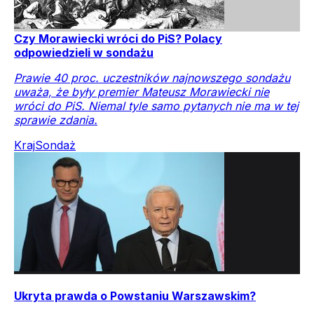
Czy Morawiecki wróci do PiS? Polacy
odpowiedzieli w sondażu
Prawie 40 proc. uczestników najnowszego sondażu
uważa, że były premier Mateusz Morawiecki nie
wróci do PiS. Niemal tyle samo pytanych nie ma w tej
sprawie zdania.
Kraj
Sondaż
Ukryta prawda o Powstaniu Warszawskim?