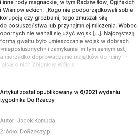
i inne rody magnackie, w tym Radziwiłłów, Ogińskich
i Wiśniowieckich. „Kogo nie podporządkowali sobie
korupcją czy groźbami, tego zmuszali siłą
do posłuszeństwa lub przynajmniej milczenia. Wobec
opornych nie wahali się użyć wojsk […]. Najczęstszą
formą gwałtu było umieszczanie wojsk w dobrach
»nieposłusznych« i zamykanie im tym samym ust,
a nierzadko doprowadzanie majątków do ruiny” –
pisał o nich Zbigniew Wójcik.
Artykuł został opublikowany w
6/2021 wydaniu
tygodnika Do Rzeczy
.
Autor:
Jacek Komuda
Źródło:
DoRzeczy.pl