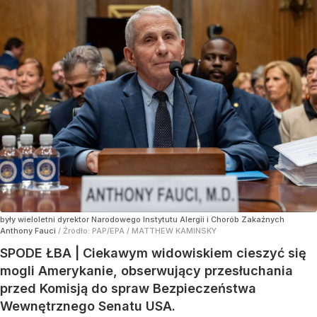
były wieloletni dyrektor Narodowego Instytutu Alergii i Chorób Zakaźnych
Anthony Fauci
/ Źródło:
PAP/EPA
/
MATTHEW KAMINSKY
SPODE ŁBA | Ciekawym widowiskiem cieszyć się
mogli Amerykanie, obserwujący przesłuchania
przed Komisją do spraw Bezpieczeństwa
Wewnętrznego Senatu USA.