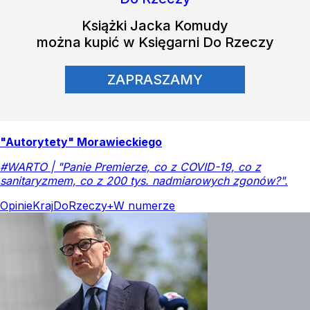
Książki
Jacka Komudy
można kupić w Księgarni Do Rzeczy
ZAPRASZAMY
"Autorytety" Morawieckiego
#WARTO | "Panie Premierze, co z COVID-19, co z
sanitaryzmem, co z 200 tys. nadmiarowych zgonów?".
Opinie
Kraj
DoRzeczy+
W numerze