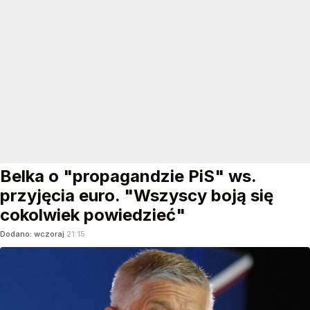
Belka o "propagandzie PiS" ws.
przyjęcia euro. "Wszyscy boją się
cokolwiek powiedzieć"
Dodano:
wczoraj
21:15