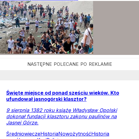
Święte miejsce od ponad sześciu wieków. Kto
ufundował jasnogórski klasztor?
9 sierpnia 1382 roku książę Władysław Opolski
dokonał fundacji klasztoru zakonu paulinów na
Jasnej Górze.
Średniowiecze
Historia
Nowożytność
Historia