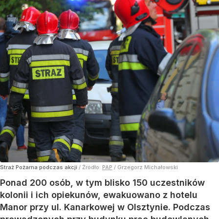
Straż Pożarna podczas akcji
/ Źródło:
PAP
/
Grzegorz Michałowski
Ponad 200 osób, w tym blisko 150 uczestników
kolonii i ich opiekunów, ewakuowano z hotelu
Manor przy ul. Kanarkowej w Olsztynie. Podczas