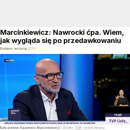
Marcinkiewicz: Nawrocki ćpa. Wiem,
jak wygląda się po przedawkowaniu
Dodano:
wczoraj
21:51
Były premier Kazimierz Marcinkiewicz
/ Źródło:
TVP
/
zrzut ekranu