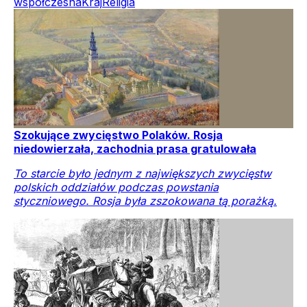
współczesna
Kraj
Religia
Szokujące zwycięstwo Polaków. Rosja
niedowierzała, zachodnia prasa gratulowała
To starcie było jednym z największych zwycięstw
polskich oddziałów podczas powstania
styczniowego. Rosja była zszokowana tą porażką.