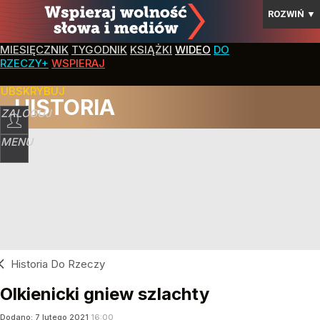
ROZWIŃ
▼
MIESIĘCZNIK
TYGODNIK
KSIĄŻKI
WIDEO
DO
RZECZY+
WSPIERAJ
SUBSKRYBUJ
HISTORIA
ZALOGUJ
MENU
Historia Do Rzeczy
Olkienicki gniew szlachty
Dodano:
7
lutego
2021
16:00