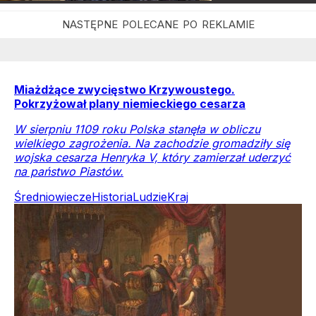
Miażdżące zwycięstwo Krzywoustego.
Pokrzyżował plany niemieckiego cesarza
W sierpniu 1109 roku Polska stanęła w obliczu
wielkiego zagrożenia. Na zachodzie gromadziły się
wojska cesarza Henryka V, który zamierzał uderzyć
na państwo Piastów.
Średniowiecze
Historia
Ludzie
Kraj