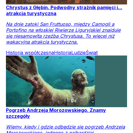
Chrystus z Głębin. Podwodny strażnik pamięci i...
atrakcja turystyczna
Na dnie zatoki San Fruttuoso, między Camogli a
Portofino na włoskiej Riwierze Liguryjskiej znajduje
się niesamowita rzeźba Chrystusa. To więcej niż
wakacyjna atrakcja turystyczna.
Historia współczesna
Historia
Ludzie
Świat
Pogrzeb Andrzeja Morozowskiego. Znamy
szczegóły
Wiemy, kiedy i gdzie odbędzie się pogrzeb Andrzeja
Morozowskiego, jednego z najbardziej