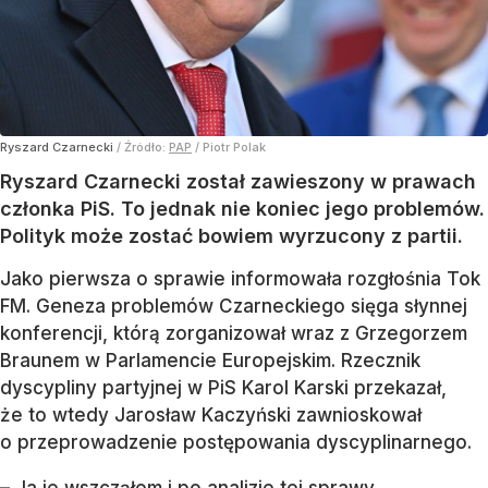
Ryszard Czarnecki
/ Źródło:
PAP
/
Piotr Polak
Ryszard Czarnecki został zawieszony w prawach
członka PiS. To jednak nie koniec jego problemów.
Polityk może zostać bowiem wyrzucony z partii.
Jako pierwsza o sprawie informowała rozgłośnia Tok
FM. Geneza problemów Czarneckiego sięga słynnej
konferencji, którą zorganizował wraz z Grzegorzem
Braunem w Parlamencie Europejskim. Rzecznik
dyscypliny partyjnej w PiS Karol Karski przekazał,
że to wtedy Jarosław Kaczyński zawnioskował
o przeprowadzenie postępowania dyscyplinarnego.
– Ja je wszcząłem i po analizie tej sprawy