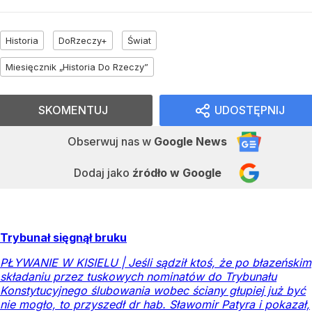
Historia
DoRzeczy+
Świat
Miesięcznik „Historia Do Rzeczy”
SKOMENTUJ
UDOSTĘPNIJ
Obserwuj nas
w
Google News
Dodaj jako
źródło w Google
Trybunał sięgnął bruku
PŁYWANIE W KISIELU | Jeśli sądził ktoś, że po błazeńskim
składaniu przez tuskowych nominatów do Trybunału
Konstytucyjnego ślubowania wobec ściany głupiej już być
nie mogło, to przyszedł dr hab. Sławomir Patyra i pokazał,