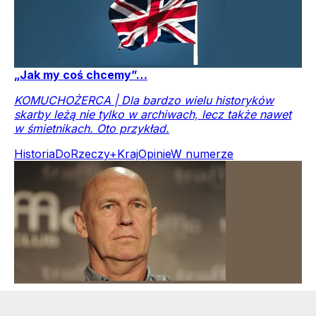
„Jak my coś chcemy”…
KOMUCHOŻERCA | Dla bardzo wielu historyków
skarby leżą nie tylko w archiwach, lecz także nawet
w śmietnikach. Oto przykład.
Historia
DoRzeczy+
Kraj
Opinie
W numerze