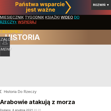
ROZWIŃ
▼
MIESIĘCZNIK
TYGODNIK
KSIĄŻKI
WIDEO
DO
RZECZY+
WSPIERAJ
SUBSKRYBUJ
HISTORIA
ZALOGUJ
MENU
Historia Do Rzeczy
Arabowie atakują z morza
Dodano:
4
grudnia
2021
20:31