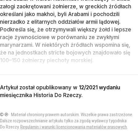
załogi zaokrętowani żołnierze, w greckich źródłach
określani jako makhoi, byli Arabami i pochodzili
nierzadko z elitarnych oddziałów armii lądowej.
Podkreśla się, że otrzymywali większy żołd i lepsze
racje żywnościowe w porównaniu ze zwykłymi
marynarzami. W niektórych źródłach wspomina się,
że na jednostkach stricte bojowych znajdowało się
100–150 żołnierzy piechoty morskiej.
Artykuł został opublikowany w
12/2021 wydaniu
miesięcznika
Historia Do Rzeczy
.
© ℗
Materiał chroniony prawem autorskim. Wszelkie prawa zastrzeżone.
Dalsze rozpowszechnianie artykułu tylko za zgodą wydawcy tygodnika
Do Rzeczy.
Regulamin i warunki licencjonowania materiałów prasowych
.