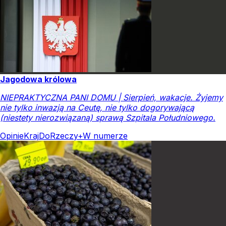
Jagodowa królowa
NIEPRAKTYCZNA PANI DOMU | Sierpień, wakacje. Żyjemy
nie tylko inwazją na Ceutę, nie tylko dogorywającą
(niestety nierozwiązaną) sprawą Szpitala Południowego.
Opinie
Kraj
DoRzeczy+
W numerze