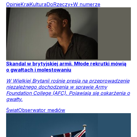
Opinie
Kraj
Kultura
DoRzeczy+
W numerze
Skandal w brytyjskiej armii. Młode rekrutki mówią
o gwałtach i molestowaniu
W Wielkiej Brytanii rośnie presja na przeprowadzenie
niezależnego dochodzenia w sprawie Army
Foundation College (AFC). Pojawiają się oskarżenia o
gwałty.
Świat
Obserwator mediów