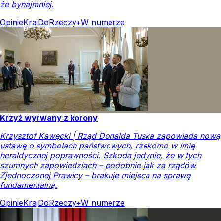
że bynajmniej.
Opinie
Kraj
DoRzeczy+
W numerze
Krzyż wyrwany z korony
Krzysztof Kawęcki | Rząd Donalda Tuska zapowiada nową
ustawę o symbolach państwowych, rzekomo w imię
heraldycznej poprawności. Szkoda jedynie, że w tych
szumnych zapowiedziach – podobnie jak za rządów
Zjednoczonej Prawicy – brakuje miejsca na sprawę
fundamentalną.
Opinie
Kraj
DoRzeczy+
W numerze