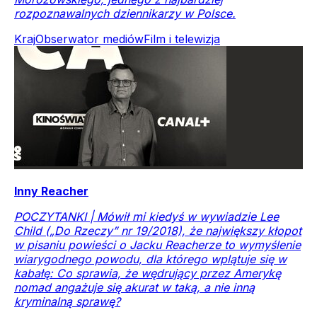
rozpoznawalnych dziennikarzy w Polsce.
Kraj
Obserwator mediów
Film i telewizja
Inny Reacher
POCZYTANKI | Mówił mi kiedyś w wywiadzie Lee
Child („Do Rzeczy” nr 19/2018), że największy kłopot
w pisaniu powieści o Jacku Reacherze to wymyślenie
wiarygodnego powodu, dla którego wplątuje się w
kabałę: Co sprawia, że wędrujący przez Amerykę
nomad angażuje się akurat w taką, a nie inną
kryminalną sprawę?