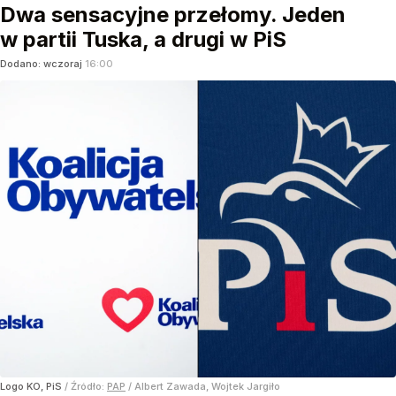
Dwa sensacyjne przełomy. Jeden
w partii Tuska, a drugi w PiS
Dodano:
wczoraj
16:00
Logo KO, PiS
/ Źródło:
PAP
/
Albert Zawada, Wojtek Jargiło