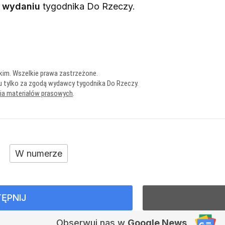
 wydaniu
tygodnika Do Rzeczy
.
kim. Wszelkie prawa zastrzeżone.
u tylko za zgodą wydawcy tygodnika Do Rzeczy.
nia materiałów prasowych
.
W numerze
ĘPNIJ
Obserwuj nas
w
Google News