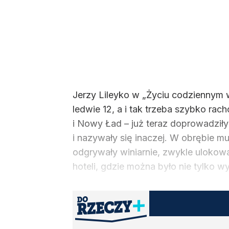
Jerzy Lileyko w „Życiu codziennym 
ledwie 12, a i tak trzeba szybko ra
i Nowy Ład – już teraz doprowadziły
i nazywały się inaczej. W obrębie m
odgrywały winiarnie, zwykle ulokowa
hoteli, gdzie można było nie tylko w