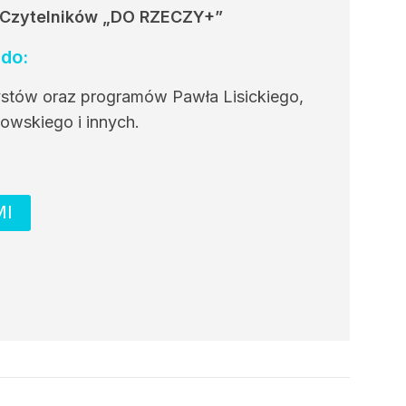
 Czytelników
„DO RZECZY+”
do:
ystów oraz programów Pawła Lisickiego,
owskiego i innych.
MI