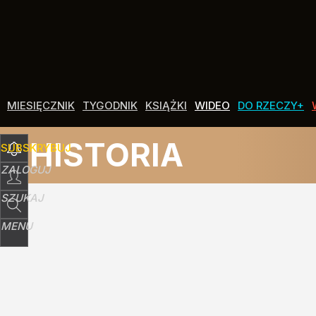
Udostępnij
0
Skomentuj
MIESIĘCZNIK
TYGODNIK
KSIĄŻKI
WIDEO
DO RZECZY+
HISTORIA
SUBSKRYBUJ
ZALOGUJ
SZUKAJ
MENU