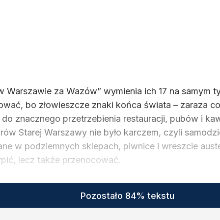
w Warszawie za Wazów” wymienia ich 17 na samym tyl
chować, bo złowieszcze znaki końca świata – zaraza c
 do znacznego przetrzebienia restauracji, pubów i kaw
urów Starej Warszawy nie było karczem, czyli samodzi
ne w podziemnych sklepach, piwnice i wreszcie auster
ypić, lecz także przenocować.
Pozostało 84% tekstu