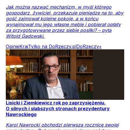
Jak można nazwać mechanizm, w myśl którego
gospodarz, żywiciel, przekazuje pieniądze na to, aby
gość zajmował kolejne pokoje, a w końcu
wynajmował mu jego własne meble i pobierał opłaty
za przygotowywane przez siebie posiłki? – pyta
Witold Gadowski.
Opinie
Kraj
Tylko na DoRzeczy.pl
DoRzeczy+
Lisicki i Ziemkiewicz rok po zaprzysiężeniu.
O silnych i słabszych stronach prezydentury
Nawrockiego
Karol Nawrocki obchodzi pierwszą rocznicę swojej