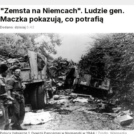
"Zemsta na Niemcach". Ludzie gen.
Maczka pokazują, co potrafią
Dodano:
dzisiaj
5:43
Polscy żołnierze 1. Dywizji Pancernej w Normandii w 1944
/ Źródło:
Wikimedia