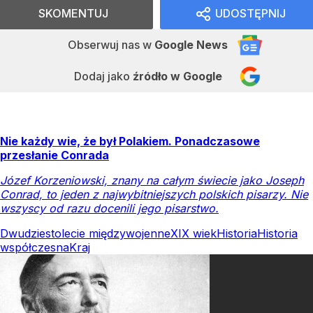
SKOMENTUJ
UDOSTĘPNIJ
Obserwuj nas
w
Google News
Dodaj jako
źródło w Google
Nie każdy wie, że był Polakiem. Ponadczasowe
przesłanie Conrada
Józef Korzeniowski, znany na całym świecie jako Joseph
Conrad, to jeden z najwybitniejszych polskich pisarzy. Nie
wszyscy od razu docenili jego pisarstwo.
Dwudziestolecie międzywojenne
XIX wiek
Historia
Historia
współczesna
Kraj