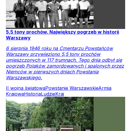
5,5 tony prochów. Największy pogrzeb w historii
Warszawy
6 sierpnia 1946 roku na Cmentarzu Powstańców
Warszawy przywieziono 5,5 tony prochów
umieszczonych w 117 trumnach. Tego dnia odbył się
pogrzeb Polaków zamordowanych i spalonych przez
Niemców w pierwszych dniach Powstania
Warszawskiego.
II wojna światowa
Powstanie Warszawskie
Armia
Krajowa
Historia
Ludzie
Kraj