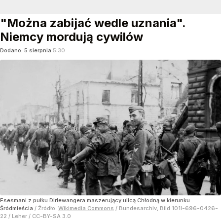
"Można zabijać wedle uznania".
Niemcy mordują cywilów
Dodano:
5
sierpnia
5:30
Esesmani z pułku Dirlewangera maszerujący ulicą Chłodną w kierunku
Śródmieścia
/ Źródło:
Wikimedia Commons
/
Bundesarchiv, Bild 101I-696-0426-
22 / Leher / CC-BY-SA 3.0