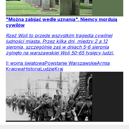
"Można zabijać wedle uznania". Niemcy mordują
cywilów
Rzeź Woli to przede wszystkim tragedia cywilnej
ludności miasta. Przez kilka dni, między 2 a 12
sierpnia, szczególnie zaś w dniach 5-6 sierpnia
zginęło na warszawskiej Woli 50-65 tysięcy ludzi.
II wojna światowa
Powstanie Warszawskie
Armia
Krajowa
Historia
Ludzie
Kraj