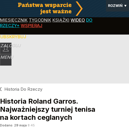
ROZWIŃ
▼
MIESIĘCZNIK
TYGODNIK
KSIĄŻKI
WIDEO
DO
RZECZY+
WSPIERAJ
SUBSKRYBUJ
ZALOGUJ
MENU
Historia Do Rzeczy
Historia Roland Garros.
Najważniejszy turniej tenisa
na kortach ceglanych
Dodano:
29
maja
8:45