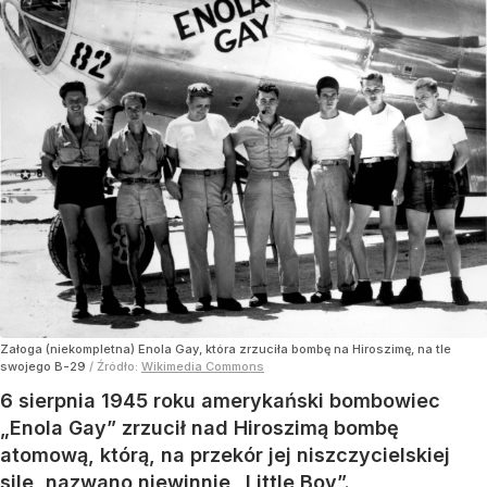
Załoga (niekompletna) Enola Gay, która zrzuciła bombę na Hiroszimę, na tle
swojego B-29
/ Źródło:
Wikimedia Commons
6 sierpnia 1945 roku amerykański bombowiec
„Enola Gay” zrzucił nad Hiroszimą bombę
atomową, którą, na przekór jej niszczycielskiej
sile, nazwano niewinnie „Little Boy”.