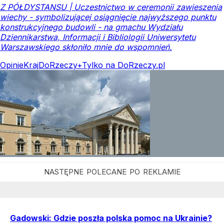
Z PÓŁDYSTANSU | Uczestnictwo w ceremonii zawieszenia
wiechy - symbolizującej osiągnięcie najwyższego punktu
konstrukcyjnego budowli - na gmachu Wydziału
Dziennikarstwa, Informacji i Bibliologii Uniwersytetu
Warszawskiego skłoniło mnie do wspomnień.
Opinie
Kraj
DoRzeczy+
Tylko na DoRzeczy.pl
Gadowski: Gdzie poszła polska pomoc na Ukrainie?