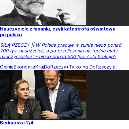
Nauczyciele z łapanki, czyli katastrofa oświatowa
po polsku
SIŁĄ RZECZY || W Polsce pracuje w sumie nieco ponad
700 tys. nauczycieli, a po przeliczeniu na "pełne etaty
nauczycielskie" – nieco ponad 500 tys. A ilu brakuje?
Opinie
Ekonomia
Kraj
DoRzeczy+
Tylko na DoRzeczy.pl
Bednarska 2/4