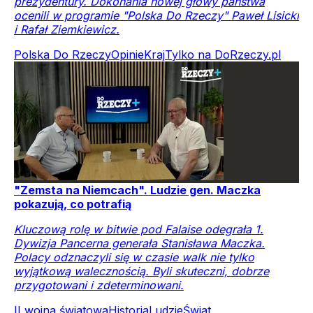
prezydentury. Dokonania nowej głowy państwa
ocenili w programie "Polska Do Rzeczy" Paweł Lisicki
i Rafał Ziemkiewicz.
Polska Do Rzeczy
Opinie
Kraj
Tylko na DoRzeczy.pl
"Zemsta na Niemcach". Ludzie gen. Maczka
pokazują, co potrafią
Kluczową rolę w bitwie pod Falaise odegrała 1.
Dywizja Pancerna generała Stanisława Maczka.
Polacy odznaczyli się w czasie walk nie tylko
wyjątkową walecznością. Byli skuteczni, dobrze
przygotowani i zdeterminowani.
II wojna światowa
Historia
Ludzie
Świat