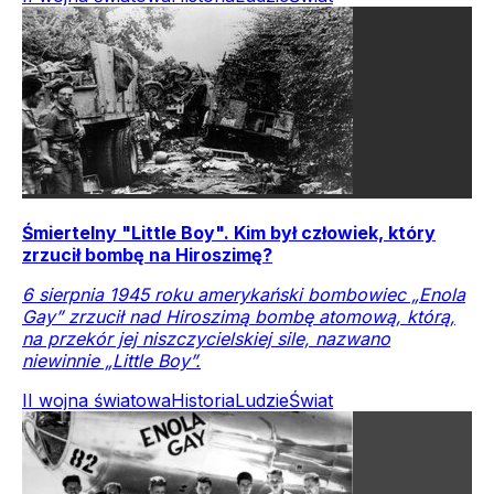
Śmiertelny "Little Boy". Kim był człowiek, który
zrzucił bombę na Hiroszimę?
6 sierpnia 1945 roku amerykański bombowiec „Enola
Gay” zrzucił nad Hiroszimą bombę atomową, którą,
na przekór jej niszczycielskiej sile, nazwano
niewinnie „Little Boy”.
II wojna światowa
Historia
Ludzie
Świat