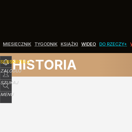
Udostępnij
0
Skomentuj
MIESIĘCZNIK
TYGODNIK
KSIĄŻKI
WIDEO
DO RZECZY+
HISTORIA
SUBSKRYBUJ
ZALOGUJ
SZUKAJ
MENU