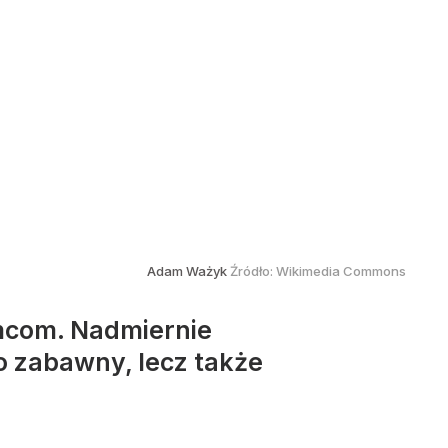
Adam Ważyk
Źródło:
Wikimedia Commons
mcom. Nadmiernie
o zabawny, lecz także