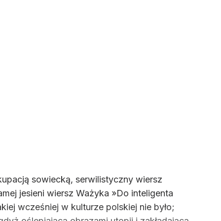
upacją sowiecką, serwilistyczny wiersz
amej jesieni wiersz Ważyka »Do inteligenta
j wcześniej w kulturze polskiej nie było;
gdyż oślepiającą obrazami utopii i zakładającą