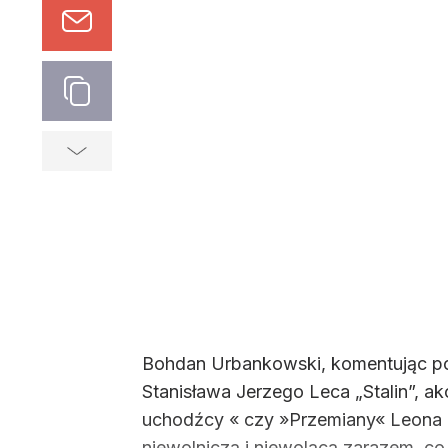
Bohdan Urbankowski, komentując pows
Stanisława Jerzego Leca „Stalin”, ak
uchodźcy « czy »Przemiany« Leona Pa
niewolniczą i niewolącą zarazem, co 