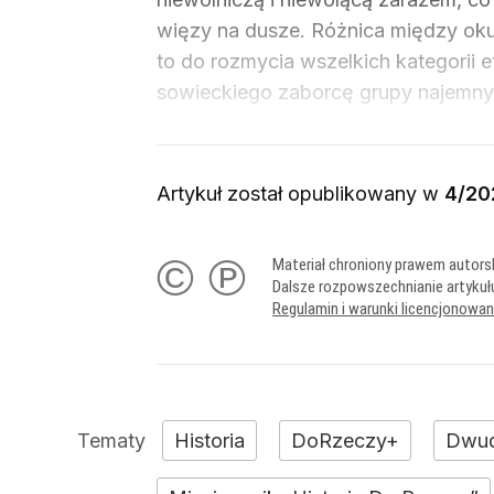
więzy na dusze. Różnica między oku
to do rozmycia wszelkich kategorii 
sowieckiego zaborcę grupy najemnyc
Artykuł został opublikowany w
4/20
© ℗
Materiał chroniony prawem autors
Dalsze rozpowszechnianie artykuł
Regulamin i warunki licencjonowa
Historia
DoRzeczy+
Dwud