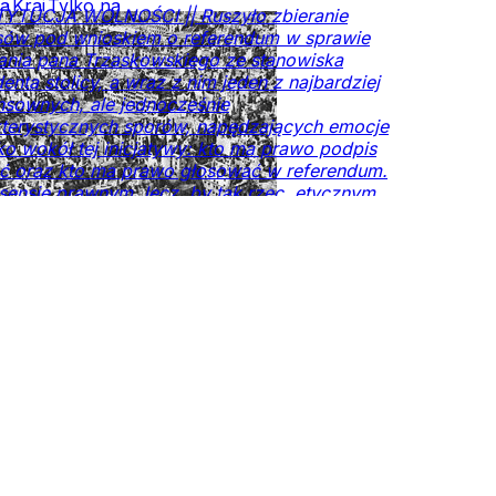
ia
Kraj
Tylko na
YTUCJA WOLNOŚCI || Ruszyło zbieranie
czy.pl
sów pod wnioskiem o referendum w sprawie
ania pana Trzaskowskiego ze stanowiska
enta stolicy, a wraz z nim jeden z najbardziej
sownych, ale jednocześnie
kterystycznych sporów, napędzających emocje
lko wokół tej inicjatywy: kto ma prawo podpis
ć oraz kto ma prawo głosować w referendum.
sensie prawnym, lecz, by tak rzec, etycznym.
sami – kto ma nawet prawo wypowiadać się w
e tego, jak funkcjonuje stolica.
Kraj
DoRzeczy+
Tylko
Rzeczy.pl