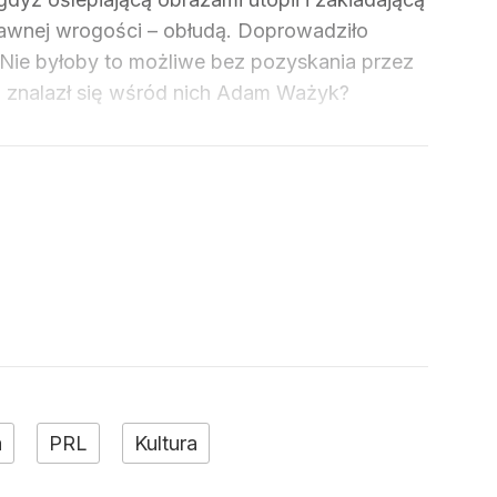
jawnej wrogości – obłudą. Doprowadziło
. Nie byłoby to możliwe bez pozyskania przez
o znalazł się wśród nich Adam Ważyk?
a
PRL
Kultura