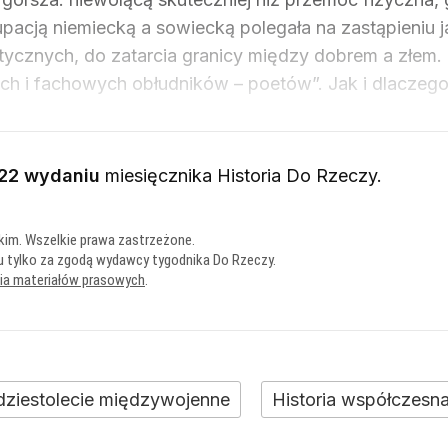
pacją niemiecką a sowiecką polegała na zastąpieniu 
etycznych, do zatarcia granicy między dobrem a złem
h i fachowych obłudników – poetów”. Jak i dlaczeg
22 wydaniu
miesięcznika
Historia Do Rzeczy
.
kim. Wszelkie prawa zastrzeżone.
u tylko za zgodą wydawcy tygodnika Do Rzeczy.
nia materiałów prasowych
.
ziestolecie międzywojenne
Historia współczesn