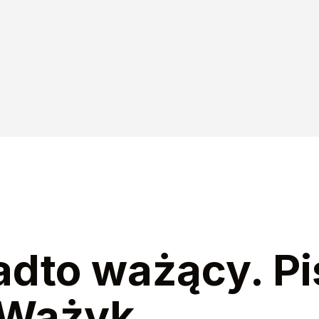
adto ważący. Pi
 Ważyk