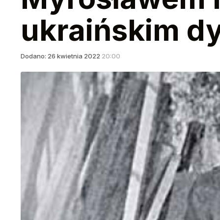
ukraińskim d
Dodano:
26
kwietnia
2022
20:00