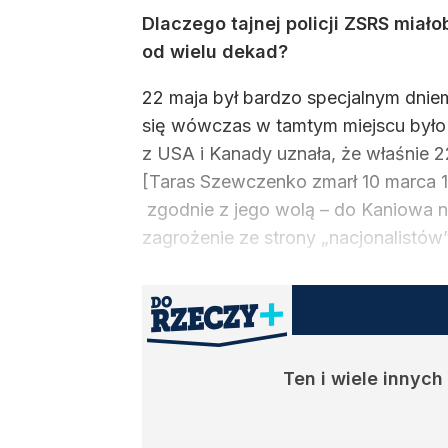
Dlaczego tajnej policji ZSRS miało
od wielu dekad?
22 maja był bardzo specjalnym dniem
się wówczas w tamtym miejscu było j
z USA i Kanady uznała, że właśnie 2
[Taras Szewczenko zmarł 10 marca 18
zgodnie z jego wolą – do Kaniowa na 
zagrożenie ze strony „nacjonalistów
Ten i wiele innyc