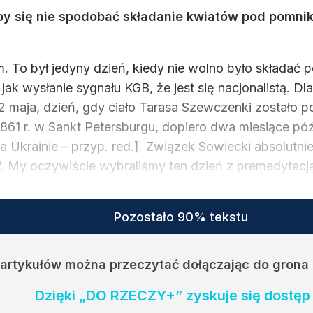
by się nie spodobać składanie kwiatów pod pomnikie
. To był jedyny dzień, kiedy nie wolno było składać
ak wysłanie sygnału KGB, że jest się nacjonalistą. Dl
2 maja, dzień, gdy ciało Tarasa Szewczenki zostało 
61 r. w Sankt Petersburgu, dopiero dwa miesiące póź
Ukrainie – przyp. red.]. Związek Sowiecki absolutnie
”. My oczywiście wybraliśmy ten dzień z premedytacj
Pozostało 90% tekstu
h artykułów można przeczytać dołączając do grona
Dzięki „DO RZECZY+” zyskuje się dostęp 