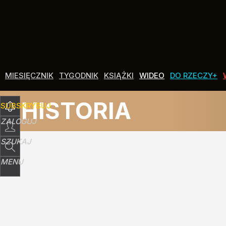
Udostępnij
0
Skomentuj
MIESIĘCZNIK
TYGODNIK
KSIĄŻKI
WIDEO
DO RZECZY+
HISTORIA
SUBSKRYBUJ
ZALOGUJ
SZUKAJ
MENU