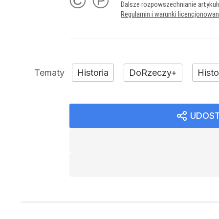
© ℗
Dalsze rozpowszechnianie artykuł
Regulamin i warunki licencjonowa
Historia
DoRzeczy+
Hist
UDOST