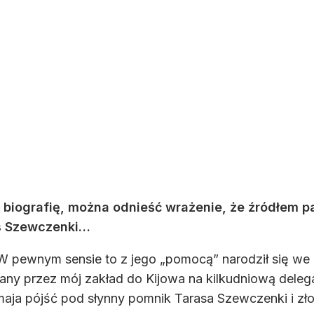
biografię, można odnieść wrażenie, że źródłem p
as Szewczenki…
 W pewnym sensie to z jego „pomocą” narodził się we
ny przez mój zakład do Kijowa na kilkudniową delegac
maja pójść pod słynny pomnik Tarasa Szewczenki i zł