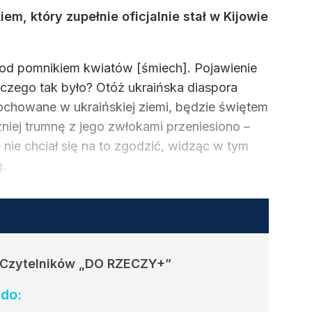
m, który zupełnie oficjalnie stał w Kijowie
 pod pomnikiem kwiatów [śmiech]. Pojawienie
aczego tak było? Otóż ukraińska diaspora
pochowane w ukraińskiej ziemi, będzie świętem
niej trumnę z jego zwłokami przeniesiono –
 nie chciał się na to zgodzić, widząc w tym
ą.
 Czytelników
„DO RZECZY+”
do: