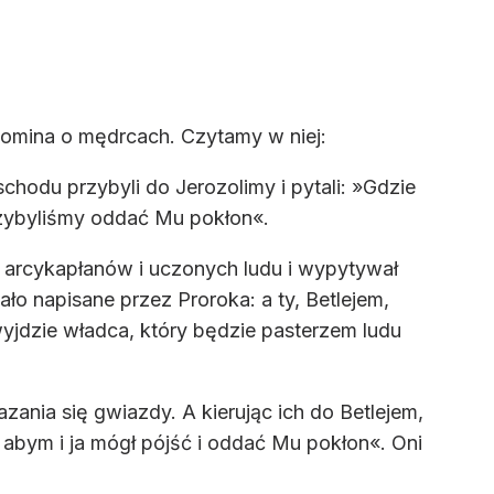
pomina o mędrcach. Czytamy w niej:
hodu przybyli do Jerozolimy i pytali: »Gdzie
zybyliśmy oddać Mu pokłon«.
ich arcykapłanów i uczonych ludu i wypytywał
ało napisane przez Proroka: a ty, Betlejem,
wyjdzie władca, który będzie pasterzem ludu
ania się gwiazdy. A kierując ich do Betlejem,
i, abym i ja mógł pójść i oddać Mu pokłon«. Oni