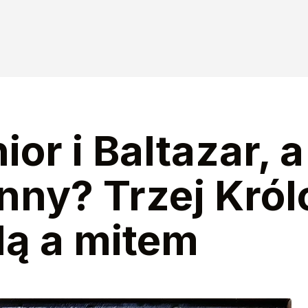
ior i Baltazar, 
inny? Trzej Kró
ą a mitem