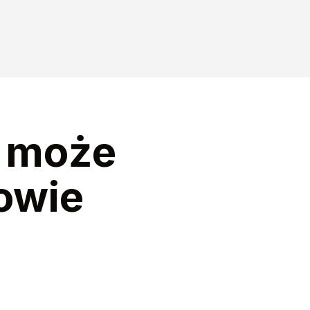
a może
lowie