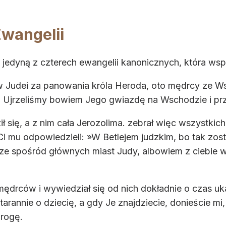
wangelii
 jedyną z czterech ewangelii kanonicznych, która ws
w Judei za panowania króla Heroda, oto mędrcy ze Wsc
? Ujrzeliśmy bowiem Jego gwiazdę na Wschodzie i pr
ził się, a z nim cała Jerozolima. zebrał więc wszystk
Ci mu odpowiedzieli: »W Betlejem judzkim, bo tak zost
chsze spośród głównych miast Judy, albowiem z ciebie 
drców i wywiedział się od nich dokładnie o czas ukaz
starannie o dziecię, a gdy Je znajdziecie, donieście m
drogę.