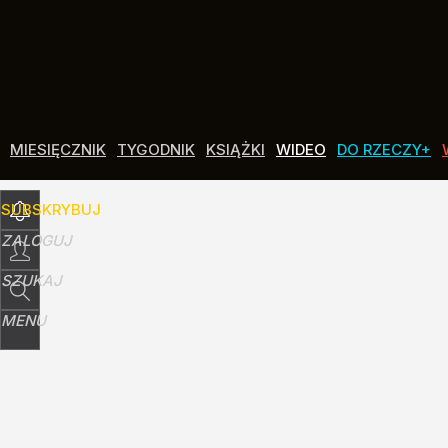
Udostępnij
8
Skomentuj
MIESIĘCZNIK
TYGODNIK
KSIĄŻKI
WIDEO
DO RZECZY+
SUBSKRYBUJ
ZALOGUJ
SZUKAJ
MENU