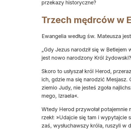
przekazy historyczne?
Trzech mędrców w E
Ewangelia według św. Mateusza jest
„Gdy Jezus narodził się w Betlejem 
jest nowo narodzony Król żydowski
Skoro to usłyszał król Herod, przera
ich, gdzie ma się narodzić Mesjasz. 
ziemio Judy, nie jesteś zgoła najli
mego, Izraela«.
Wtedy Herod przywołał potajemnie mę
rzekł: »Udajcie się tam i wypytajcie 
zaś, wysłuchawszy króla, ruszyli w 