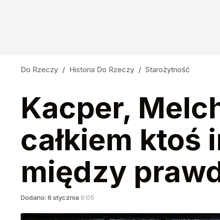
Do Rzeczy
/
Historia Do Rzeczy
/
Starożytność
Kacper, Melch
całkiem ktoś 
między prawd
Dodano:
6
stycznia
9:05