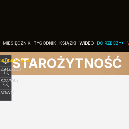
Udostępnij
0
Skomentuj
MIESIĘCZNIK
TYGODNIK
KSIĄŻKI
WIDEO
DO RZECZY+
STAROŻYTNOŚĆ
SUBSKRYBUJ
ZALOGUJ
SZUKAJ
MENU