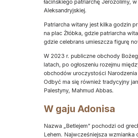
łacińskiego patriarchę Jerozolimy, 
Aleksandryjskiej.
Patriarcha witany jest kilka godzin
na plac Żłóbka, gdzie patriarcha wit
gdzie celebrans umieszcza figurę 
W 2023 r. publiczne obchody Bożeg
latach, po ogłoszeniu rozejmu międ
obchodów uroczystości Narodzenia Pa
Odbyć ma się również tradycyjny ja
Palestyny, Mahmud Abbas.
W gaju Adonisa
Nazwa „Betlejem” pochodzi od grec
Lehem. Najwcześniejsza wzmianka o t