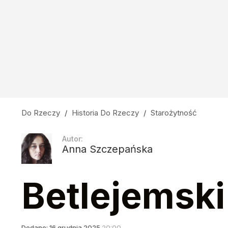
Do Rzeczy
/
Historia Do Rzeczy
/
Starożytność
Autor:
Anna Szczepańska
Betlejemski
Dodano:
16
grudnia
2025
20:00