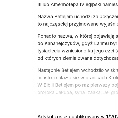
III lub Amenhotepa IV egipski namies
Nazwa Betlejem uchodzi za połączen
to najczęściej przyjmowane wyjaśnie
Ponadto nazwa, w której pojawiają się
do Kananejczyków, gdyż Lahmu był 
tysiącleciu wzniesiono ku jego czci ś
od których ziemia zwana dotychczas 
Następnie Betlejem wchodziło w skł
miasto znalazło się w granicach Kró
W Biblii Betlejem po raz pierwszy p
proroka Jakuba, syna Izaaka. Jej gró
Artykuł został opublikowany w
1/20