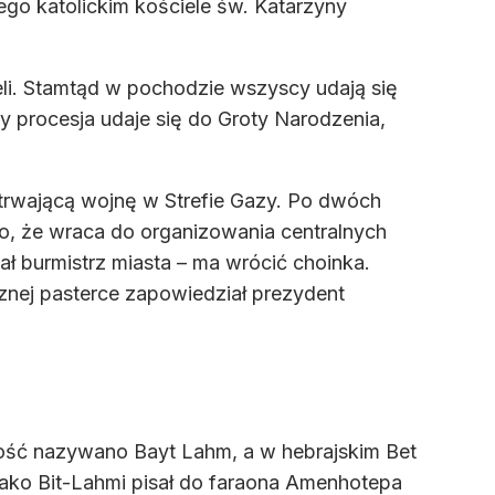
ego katolickim kościele św. Katarzyny
eli. Stamtąd w pochodzie wszyscy udają się
ny procesja udaje się do Groty Narodzenia,
rwającą wojnę w Strefie Gazy. Po dwóch
o, że wraca do organizowania centralnych
ł burmistrz miasta – ma wrócić choinka.
nej pasterce zapowiedział prezydent
ość nazywano Bayt Lahm, a w hebrajskim Bet
jako Bit-Lahmi pisał do faraona Amenhotepa