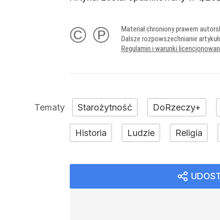
© ℗
Materiał chroniony prawem autors
Dalsze rozpowszechnianie artykuł
Regulamin i warunki licencjonowa
Starożytność
DoRzeczy+
Historia
Ludzie
Religia
UDOST