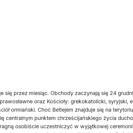
 się przez miesiąc. Obchody zaczynają się 24 grudnia
awosławne oraz Kościoły: grekokatolicki, syryjski, eti
ół ormiański. Choć Betlejem znajduje się na terytor
 się centralnym punktem chrześcijańskiego życia duch
pragną osobiście uczestniczyć w wyjątkowej ceremoni