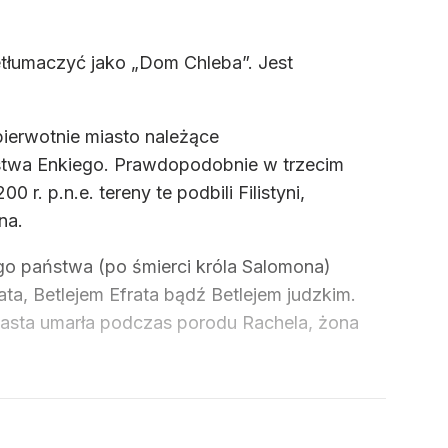
etłumaczyć jako „Dom Chleba”. Jest
 pierwotnie miasto należące
stwa Enkiego. Prawdopodobnie w trzecim
r. p.n.e. tereny te podbili Filistyni,
na.
go państwa (po śmierci króla Salomona)
ta, Betlejem Efrata bądź Betlejem judzkim.
miasta umarła podczas porodu Rachela, żona