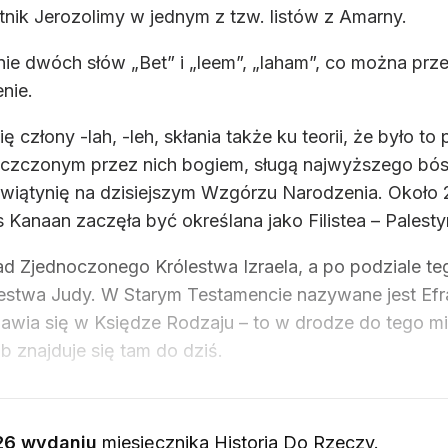
tnik Jerozolimy w jednym z tzw. listów z Amarny.
ie dwóch słów „Bet” i „leem”, „laham”, co można prz
nie.
 człony -lah, -leh, skłania także ku teorii, że było to
czczonym przez nich bogiem, sługą najwyższego bó
wiątynię na dzisiejszym Wzgórzu Narodzenia. Około 200 
Kanaan zaczęła być określana jako Filistea – Palesty
ad Zjednoczonego Królestwa Izraela, a po podziale te
lestwa Judy. W Starym Testamencie nazywane jest Efra
ojawia się w Księdze Rodzaju – to w drodze do tego 
b znajduje się tam do dziś.
26 wydaniu
miesięcznika
Historia Do Rzeczy
.