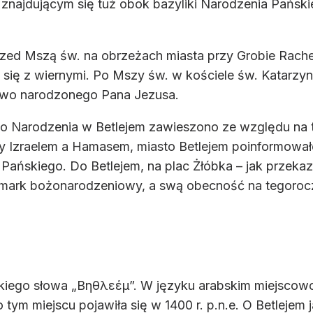
w znajdującym się tuż obok bazyliki Narodzenia Pański
 przed Mszą św. na obrzeżach miasta przy Grobie Rach
a się z wiernymi. Po Mszy św. w kościele św. Katarzy
nowo narodzonego Pana Jezusa.
o Narodzenia w Betlejem zawieszono ze względu na t
zy Izraelem a Hamasem, miasto Betlejem poinformował
ńskiego. Do Betlejem, na plac Żłóbka – jak przekaza
rmark bożonarodzeniowy, a swą obecność na tegorocz
kiego słowa „Βηθλεέμ”. W języku arabskim miejscow
ym miejscu pojawiła się w 1400 r. p.n.e. O Betlejem 