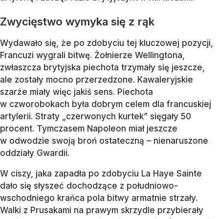
Zwycięstwo wymyka się z rąk
Wydawało się, że po zdobyciu tej kluczowej pozycji,
Francuzi wygrali bitwę. Żołnierze Wellingtona,
zwłaszcza brytyjska piechota trzymały się jeszcze,
ale zostały mocno przerzedzone. Kawaleryjskie
szarże miały więc jakiś sens. Piechota
w czworobokach była dobrym celem dla francuskiej
artylerii. Straty „czerwonych kurtek” sięgały 50
procent. Tymczasem Napoleon miał jeszcze
w odwodzie swoją broń ostateczną – nienaruszone
oddziały Gwardii.
W ciszy, jaka zapadła po zdobyciu La Haye Sainte
dało się słyszeć dochodzące z południowo-
wschodniego krańca pola bitwy armatnie strzały.
Walki z Prusakami na prawym skrzydle przybierały