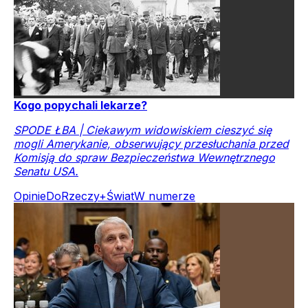
Kogo popychali lekarze?
SPODE ŁBA | Ciekawym widowiskiem cieszyć się
mogli Amerykanie, obserwujący przesłuchania przed
Komisją do spraw Bezpieczeństwa Wewnętrznego
Senatu USA.
Opinie
DoRzeczy+
Świat
W numerze