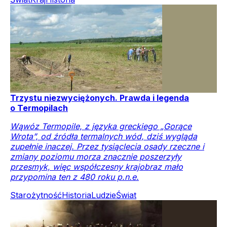
Trzystu niezwyciężonych. Prawda i legenda
o Termopilach
Wąwóz Termopile, z języka greckiego „Gorące
Wrota”, od źródła termalnych wód, dziś wygląda
zupełnie inaczej. Przez tysiąclecia osady rzeczne i
zmiany poziomu morza znacznie poszerzyły
przesmyk, więc współczesny krajobraz mało
przypomina ten z 480 roku p.n.e.
Starożytność
Historia
Ludzie
Świat