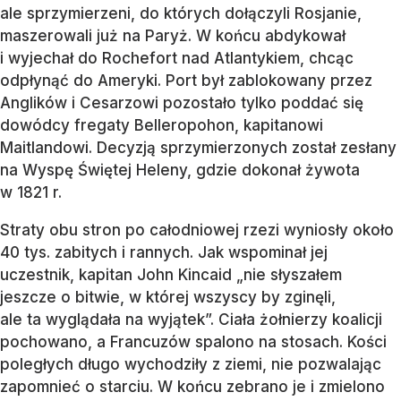
ale sprzymierzeni, do których dołączyli Rosjanie,
maszerowali już na Paryż. W końcu abdykował
i wyjechał do Rochefort nad Atlantykiem, chcąc
odpłynąć do Ameryki. Port był zablokowany przez
Anglików i Cesarzowi pozostało tylko poddać się
dowódcy fregaty Belleropohon, kapitanowi
Maitlandowi. Decyzją sprzymierzonych został zesłany
na Wyspę Świętej Heleny, gdzie dokonał żywota
w 1821 r.
Straty obu stron po całodniowej rzezi wyniosły około
40 tys. zabitych i rannych. Jak wspominał jej
uczestnik, kapitan John Kincaid „nie słyszałem
jeszcze o bitwie, w której wszyscy by zginęli,
ale ta wyglądała na wyjątek”. Ciała żołnierzy koalicji
pochowano, a Francuzów spalono na stosach. Kości
poległych długo wychodziły z ziemi, nie pozwalając
zapomnieć o starciu. W końcu zebrano je i zmielono