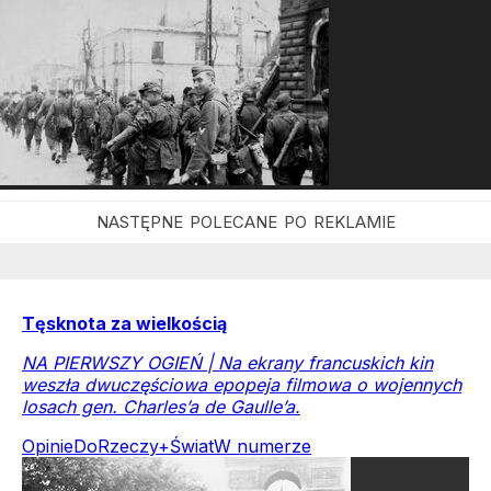
Tęsknota za wielkością
NA PIERWSZY OGIEŃ | Na ekrany francuskich kin
weszła dwuczęściowa epopeja filmowa o wojennych
losach gen. Charles’a de Gaulle’a.
Opinie
DoRzeczy+
Świat
W numerze