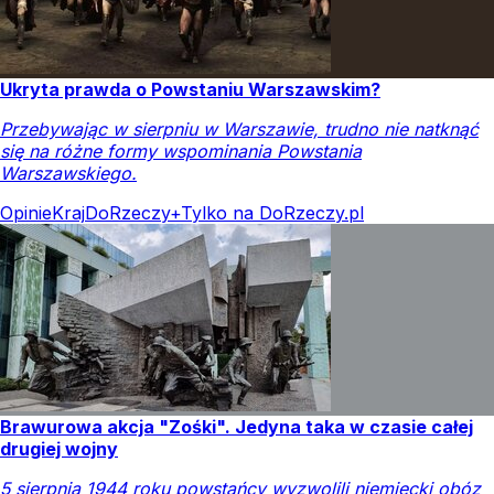
Ukryta prawda o Powstaniu Warszawskim?
Przebywając w sierpniu w Warszawie, trudno nie natknąć
się na różne formy wspominania Powstania
Warszawskiego.
Opinie
Kraj
DoRzeczy+
Tylko na DoRzeczy.pl
Brawurowa akcja "Zośki". Jedyna taka w czasie całej
drugiej wojny
5 sierpnia 1944 roku powstańcy wyzwolili niemiecki obóz