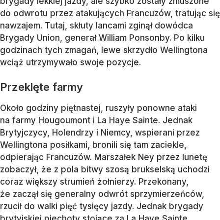
brygady lekkiej jazdy, ale szybko zostały zmuszone
do odwrotu przez atakujących Francuzów, tratując się
nawzajem. Tutaj, skłuty lancami zginął dowódca
Brygady Union, generał William Ponsonby. Po kilku
godzinach tych zmagań, lewe skrzydło Wellingtona
wciąż utrzymywało swoje pozycje.
Przeklęte farmy
Około godziny piętnastej, ruszyły ponowne ataki
na farmy Hougoumont i La Haye Sainte. Jednak
Brytyjczycy, Holendrzy i Niemcy, wspierani przez
Wellingtona posiłkami, bronili się tam zaciekle,
odpierając Francuzów. Marszałek Ney przez lunetę
zobaczył, że z pola bitwy szosą brukselską uchodzi
coraz większy strumień żołnierzy. Przekonany,
że zaczął się generalny odwrót sprzymierzeńców,
rzucił do walki pięć tysięcy jazdy. Jednak brygady
brytyjskiej piechoty stojące za La Haye Sainte