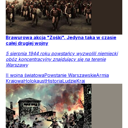
Brawurowa akcja "Zośki". Jedyna taka w czasie
całej drugiej wojny
5 sierpnia 1944 roku powstańcy wyzwolili niemiecki
obóz koncentracyjny znajdujący się na terenie
Warszawy
II wojna światowa
Powstanie Warszawskie
Armia
Krajowa
Holokaust
Historia
Ludzie
Kraj