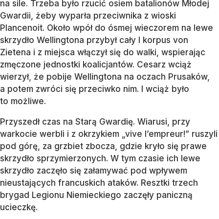
na sile. Trzeba było rzucić osiem batalionów Młodej
Gwardii, żeby wyparła przeciwnika z wioski
Plancenoit. Około wpół do ósmej wieczorem na lewe
skrzydło Wellingtona przybył cały I korpus von
Zietena i z miejsca włączył się do walki, wspierając
zmęczone jednostki koalicjantów. Cesarz wciąż
wierzył, że pobije Wellingtona na oczach Prusaków,
a potem zwróci się przeciwko nim. I wciąż było
to możliwe.
Przyszedł czas na Starą Gwardię. Wiarusi, przy
warkocie werbli i z okrzykiem „vive l’empreur!” ruszyli
pod górę, za grzbiet zbocza, gdzie kryło się prawe
skrzydło sprzymierzonych. W tym czasie ich lewe
skrzydło zaczęło się załamywać pod wpływem
nieustających francuskich ataków. Resztki trzech
brygad Legionu Niemieckiego zaczęły paniczną
ucieczkę.