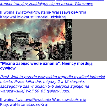
koncentracyjny znajdujący się na terenie Warszawy
II wojna światowa
Powstanie Warszawskie
Armia
Krajowa
Holokaust
Historia
Ludzie
Kraj
"Można zabijać wedle uznania". Niemcy mordują
cywilów
Rzeź Woli to przede wszystkim tragedia cywilnej ludności
miasta. Przez kilka dni, między 2 a 12 sierpnia,
szczególnie zaś w dniach 5-6 sierpnia zginęło na
warszawskiej Woli 50-65 tysięcy ludzi.
II wojna światowa
Powstanie Warszawskie
Armia
Krajowa
Historia
Ludzie
Kraj