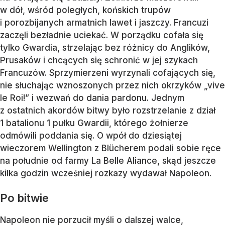
w dół, wśród poległych, końskich trupów
i porozbijanych armatnich lawet i jaszczy. Francuzi
zaczęli bezładnie uciekać. W porządku cofała się
tylko Gwardia, strzelając bez różnicy do Anglików,
Prusaków i chcących się schronić w jej szykach
Francuzów. Sprzymierzeni wyrzynali cofających się,
nie słuchając wznoszonych przez nich okrzyków „vive
le Roi!” i wezwań do dania pardonu. Jednym
z ostatnich akordów bitwy było rozstrzelanie z dział
1 batalionu 1 pułku Gwardii, którego żołnierze
odmówili poddania się. O wpół do dziesiątej
wieczorem Wellington z Blücherem podali sobie ręce
na południe od farmy La Belle Aliance, skąd jeszcze
kilka godzin wcześniej rozkazy wydawał Napoleon.
Po bitwie
Napoleon nie porzucił myśli o dalszej walce,