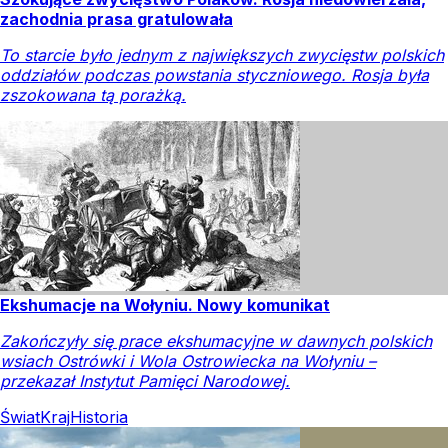
zachodnia prasa gratulowała
To starcie było jednym z największych zwycięstw polskich
oddziałów podczas powstania styczniowego. Rosja była
zszokowana tą porażką.
Ekshumacje na Wołyniu. Nowy komunikat
Zakończyły się prace ekshumacyjne w dawnych polskich
wsiach Ostrówki i Wola Ostrowiecka na Wołyniu –
przekazał Instytut Pamięci Narodowej.
Świat
Kraj
Historia