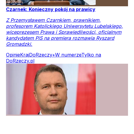
Czarnek: Konieczny pokój na prawicy
Z Przemysławem Czarnkiem, prawnikiem,
profesorem Katolickiego Uniwersytetu Lubelskiego,
wiceprezesem Prawa i Sprawiedliwości, oficjalnym
kandydatem PiS na premiera rozmawia Ryszard
Gromadzki.
Opinie
Kraj
DoRzeczy+
W numerze
Tylko na
DoRzeczy.pl