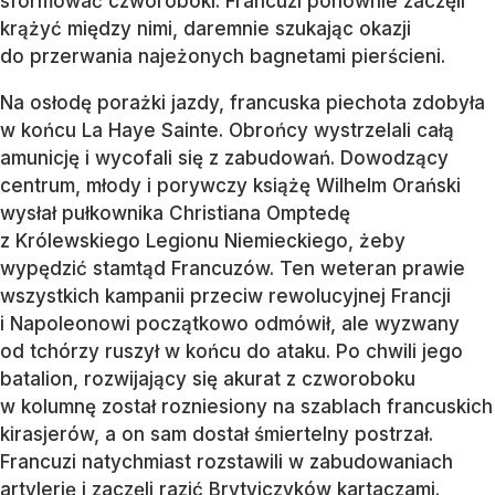
sformować czworoboki. Francuzi ponownie zaczęli
krążyć między nimi, daremnie szukając okazji
do przerwania najeżonych bagnetami pierścieni.
Na osłodę porażki jazdy, francuska piechota zdobyła
w końcu La Haye Sainte. Obrońcy wystrzelali całą
amunicję i wycofali się z zabudowań. Dowodzący
centrum, młody i porywczy książę Wilhelm Orański
wysłał pułkownika Christiana Omptedę
z Królewskiego Legionu Niemieckiego, żeby
wypędzić stamtąd Francuzów. Ten weteran prawie
wszystkich kampanii przeciw rewolucyjnej Francji
i Napoleonowi początkowo odmówił, ale wyzwany
od tchórzy ruszył w końcu do ataku. Po chwili jego
batalion, rozwijający się akurat z czworoboku
w kolumnę został rozniesiony na szablach francuskich
kirasjerów, a on sam dostał śmiertelny postrzał.
Francuzi natychmiast rozstawili w zabudowaniach
artylerię i zaczęli razić Brytyjczyków kartaczami.