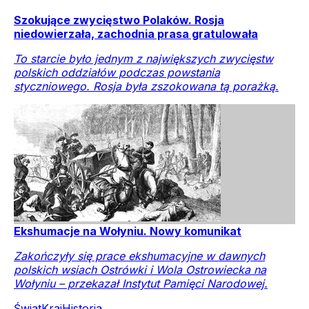
Szokujące zwycięstwo Polaków. Rosja
niedowierzała, zachodnia prasa gratulowała
To starcie było jednym z największych zwycięstw
polskich oddziałów podczas powstania
styczniowego. Rosja była zszokowana tą porażką.
Ekshumacje na Wołyniu. Nowy komunikat
Zakończyły się prace ekshumacyjne w dawnych
polskich wsiach Ostrówki i Wola Ostrowiecka na
Wołyniu – przekazał Instytut Pamięci Narodowej.
Świat
Kraj
Historia