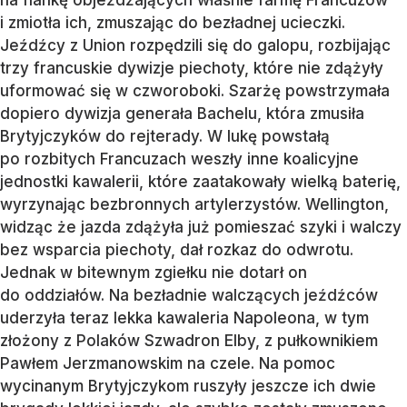
na flankę objeżdżających właśnie farmę Francuzów
i zmiotła ich, zmuszając do bezładnej ucieczki.
Jeźdźcy z Union rozpędzili się do galopu, rozbijając
trzy francuskie dywizje piechoty, które nie zdążyły
uformować się w czworoboki. Szarżę powstrzymała
dopiero dywizja generała Bachelu, która zmusiła
Brytyjczyków do rejterady. W lukę powstałą
po rozbitych Francuzach weszły inne koalicyjne
jednostki kawalerii, które zaatakowały wielką baterię,
wyrzynając bezbronnych artylerzystów. Wellington,
widząc że jazda zdążyła już pomieszać szyki i walczy
bez wsparcia piechoty, dał rozkaz do odwrotu.
Jednak w bitewnym zgiełku nie dotarł on
do oddziałów. Na bezładnie walczących jeźdźców
uderzyła teraz lekka kawaleria Napoleona, w tym
złożony z Polaków Szwadron Elby, z pułkownikiem
Pawłem Jerzmanowskim na czele. Na pomoc
wycinanym Brytyjczykom ruszyły jeszcze ich dwie