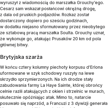
wyruszył z wiadomością do marszałka Grouchy’ego.
Cesarz sam wskazał posłańcowi okrężną drogę,
z dala od pruskich podjazdów. Rozkaz został
dostarczony dopiero po sześciu godzinach,
w dodatku niejasno sformułowany przez nieobytego
ze sztabową pracą marszałka Soulta. Grouchy uznał,
że wykonuje go, atakując Prusaków 20 km od pola
głównej bitwy.
Brytyjska szarża
W końcu cztery kolumny piechoty korpusu d’Erlona
uformowane w szyk schodowy ruszyły na lewe
skrzydło sprzymierzonych. Na ich drodze stały
zabudowania farmy La Haye Sainte, której obrońcy
celnie razili atakujących z okien i strzelnic w murach,
skutecznie opóźniając atak. Mimo to, natarcie
posuwało się naprzód, a Francuzi z 3 dywizji generała