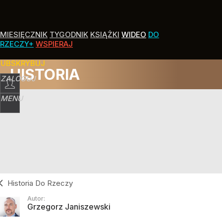
MIESIĘCZNIK
TYGODNIK
KSIĄŻKI
WIDEO
DO
RZECZY+
WSPIERAJ
SUBSKRYBUJ
HISTORIA
ZALOGUJ
MENU
Historia Do Rzeczy
Autor:
Grzegorz Janiszewski