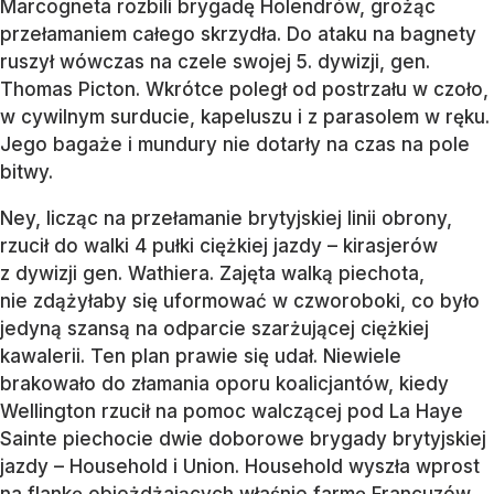
Marcogneta rozbili brygadę Holendrów, grożąc
przełamaniem całego skrzydła. Do ataku na bagnety
ruszył wówczas na czele swojej 5. dywizji, gen.
Thomas Picton. Wkrótce poległ od postrzału w czoło,
w cywilnym surducie, kapeluszu i z parasolem w ręku.
Jego bagaże i mundury nie dotarły na czas na pole
bitwy.
Ney, licząc na przełamanie brytyjskiej linii obrony,
rzucił do walki 4 pułki ciężkiej jazdy – kirasjerów
z dywizji gen. Wathiera. Zajęta walką piechota,
nie zdążyłaby się uformować w czworoboki, co było
jedyną szansą na odparcie szarżującej ciężkiej
kawalerii. Ten plan prawie się udał. Niewiele
brakowało do złamania oporu koalicjantów, kiedy
Wellington rzucił na pomoc walczącej pod La Haye
Sainte piechocie dwie doborowe brygady brytyjskiej
jazdy – Household i Union. Household wyszła wprost