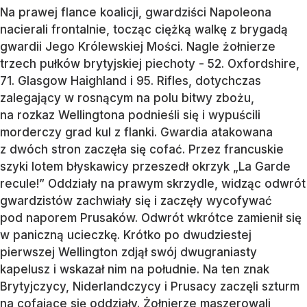
Na prawej flance koalicji, gwardziści Napoleona
nacierali frontalnie, tocząc ciężką walkę z brygadą
gwardii Jego Królewskiej Mości. Nagle żołnierze
trzech pułków brytyjskiej piechoty - 52. Oxfordshire,
71. Glasgow Haighland i 95. Rifles, dotychczas
zalegający w rosnącym na polu bitwy zbożu,
na rozkaz Wellingtona podnieśli się i wypuścili
morderczy grad kul z flanki. Gwardia atakowana
z dwóch stron zaczęła się cofać. Przez francuskie
szyki lotem błyskawicy przeszedł okrzyk „La Garde
recule!” Oddziały na prawym skrzydle, widząc odwrót
gwardzistów zachwiały się i zaczęły wycofywać
pod naporem Prusaków. Odwrót wkrótce zamienił się
w paniczną ucieczkę. Krótko po dwudziestej
pierwszej Wellington zdjął swój dwugraniasty
kapelusz i wskazał nim na południe. Na ten znak
Brytyjczycy, Niderlandczycy i Prusacy zaczęli szturm
na cofające się oddziały. Żołnierze maszerowali