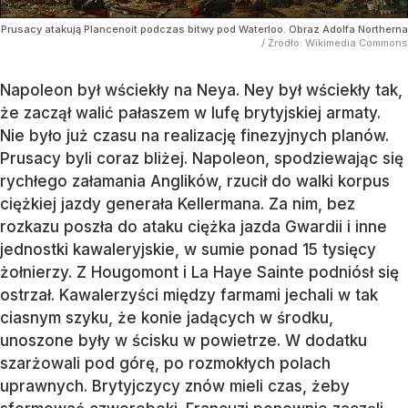
Prusacy atakują Plancenoit podczas bitwy pod Waterloo. Obraz Adolfa Northerna
/ Źródło:
Wikimedia Commons
Napoleon był wściekły na Neya. Ney był wściekły tak,
że zaczął walić pałaszem w lufę brytyjskiej armaty.
Nie było już czasu na realizację finezyjnych planów.
Prusacy byli coraz bliżej. Napoleon, spodziewając się
rychłego załamania Anglików, rzucił do walki korpus
ciężkiej jazdy generała Kellermana. Za nim, bez
rozkazu poszła do ataku ciężka jazda Gwardii i inne
jednostki kawaleryjskie, w sumie ponad 15 tysięcy
żołnierzy. Z Hougomont i La Haye Sainte podniósł się
ostrzał. Kawalerzyści między farmami jechali w tak
ciasnym szyku, że konie jadących w środku,
unoszone były w ścisku w powietrze. W dodatku
szarżowali pod górę, po rozmokłych polach
uprawnych. Brytyjczycy znów mieli czas, żeby