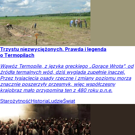
Trzystu niezwyciężonych. Prawda i legenda
o Termopilach
Wąwóz Termopile, z języka greckiego „Gorące Wrota”, od
źródła termalnych wód, dziś wygląda zupełnie inaczej.
Przez tysiąclecia osady rzeczne i zmiany poziomu morza
znacznie poszerzyły przesmyk, więc współczesny
krajobraz mało przypomina ten z 480 roku p.n.e.
Starożytność
Historia
Ludzie
Świat