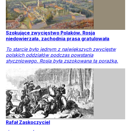
Szokujące zwycięstwo Polaków. Rosja
niedowierzała, zachodnia prasa gratulowała
To starcie było jednym z największych zwycięstw
polskich oddziałów podczas powstania
styczniowego. Rosja była zszokowana tą porażką.
Rafał Zaskoczyciel