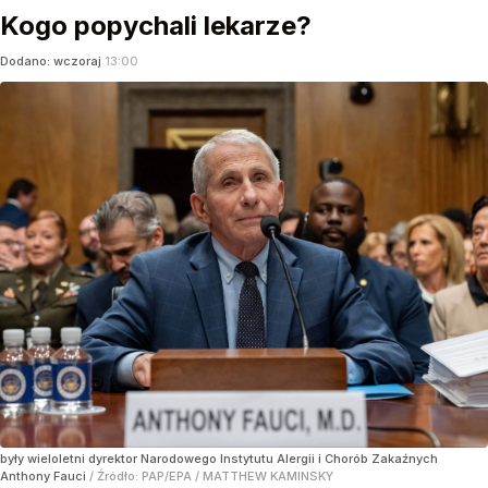
Kogo popychali lekarze?
Dodano:
wczoraj
13:00
były wieloletni dyrektor Narodowego Instytutu Alergii i Chorób Zakaźnych
Anthony Fauci
/ Źródło:
PAP/EPA
/
MATTHEW KAMINSKY