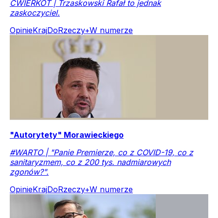
ĆWIERKOT | Trzaskowski Rafał to jednak
zaskoczyciel.
Opinie
Kraj
DoRzeczy+
W numerze
"Autorytety" Morawieckiego
#WARTO | "Panie Premierze, co z COVID-19, co z
sanitaryzmem, co z 200 tys. nadmiarowych
zgonów?".
Opinie
Kraj
DoRzeczy+
W numerze