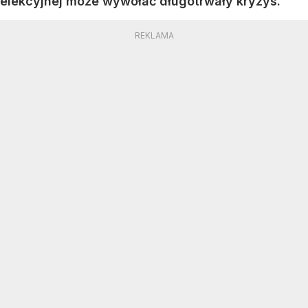
elekcyjnej może wywołać długotrwały kryzys.