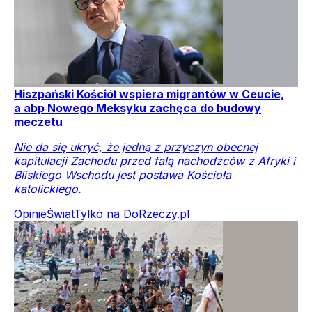
Hiszpański Kościół wspiera migrantów w Ceucie,
a abp Nowego Meksyku zachęca do budowy
meczetu
Nie da się ukryć, że jedną z przyczyn obecnej
kapitulacji Zachodu przed falą nachodźców z Afryki i
Bliskiego Wschodu jest postawa Kościoła
katolickiego.
Opinie
Świat
Tylko na DoRzeczy.pl