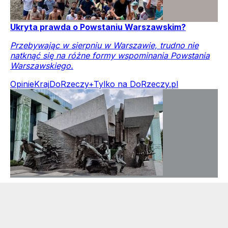
Ukryta prawda o Powstaniu Warszawskim?
Przebywając w sierpniu w Warszawie, trudno nie
natknąć się na różne formy wspominania Powstania
Warszawskiego.
Opinie
Kraj
DoRzeczy+
Tylko na DoRzeczy.pl