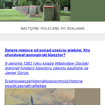
Święte miejsce od ponad sześciu wieków. Kto
ufundował jasnogórski klasztor?
9 sierpnia 1382 roku książę Władysław Opolski
dokonał fundacji klasztoru zakonu paulinów na
Jasnej Górze.
Średniowiecze
Historia
Nowożytność
Historia
współczesna
Kraj
Religia