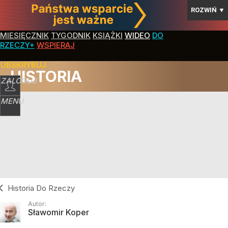
ROZWIŃ
▼
MIESIĘCZNIK
TYGODNIK
KSIĄŻKI
WIDEO
DO
RZECZY+
WSPIERAJ
SUBSKRYBUJ
HISTORIA
ZALOGUJ
MENU
Historia Do Rzeczy
Autor:
Sławomir Koper