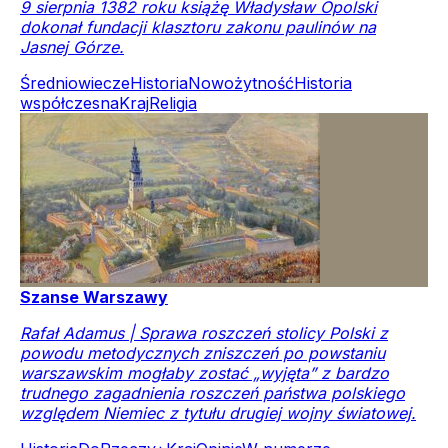
9 sierpnia 1382 roku książę Władysław Opolski
dokonał fundacji klasztoru zakonu paulinów na
Jasnej Górze.
Średniowiecze
Historia
Nowożytność
Historia
współczesna
Kraj
Religia
Szanse Warszawy
Rafał Adamus | Sprawa roszczeń stolicy Polski z
powodu metodycznych zniszczeń po powstaniu
warszawskim mogłaby zostać „wyjęta” z bardzo
trudnego zagadnienia roszczeń państwa polskiego
względem Niemiec z tytułu drugiej wojny światowej.