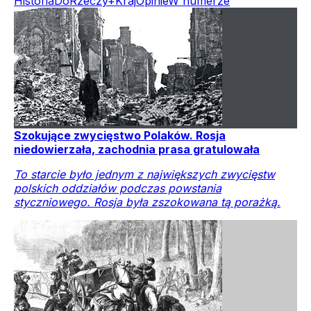
Historia
DoRzeczy+
Kraj
Opinie
W numerze
Szokujące zwycięstwo Polaków. Rosja
niedowierzała, zachodnia prasa gratulowała
To starcie było jednym z największych zwycięstw
polskich oddziałów podczas powstania
styczniowego. Rosja była zszokowana tą porażką.