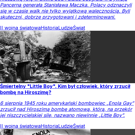
Pancerna generała Stanisława Maczka. Polacy odznaczyli
się w czasie walk nie tylko wyjątkową walecznością. Byli
skuteczni, dobrze przygotowani i zdeterminowani.
II wojna światowa
Historia
Ludzie
Świat
Śmiertelny "Little Boy". Kim był człowiek, który zrzucił
bombę na Hiroszimę?
6 sierpnia 1945 roku amerykański bombowiec „Enola Gay”
zrzucił nad Hiroszimą bombę atomową, którą, na przekór
jej niszczycielskiej sile, nazwano niewinnie „Little Boy”.
II wojna światowa
Historia
Ludzie
Świat