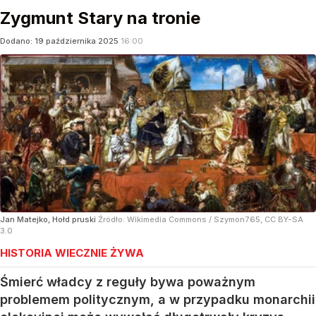
Zygmunt Stary na tronie
Dodano:
19
października
2025
16:00
Jan Matejko, Hołd pruski
Źródło:
Wikimedia Commons
/
Szymon765, CC BY-SA
3.0
HISTORIA WIECZNIE ŻYWA
Śmierć władcy z reguły bywa poważnym
problemem politycznym, a w przypadku monarchii