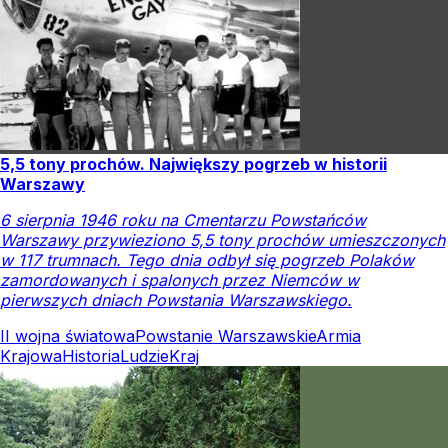
5,5 tony prochów. Największy pogrzeb w historii
Warszawy
6 sierpnia 1946 roku na Cmentarzu Powstańców
Warszawy przywieziono 5,5 tony prochów umieszczonych
w 117 trumnach. Tego dnia odbył się pogrzeb Polaków
zamordowanych i spalonych przez Niemców w
pierwszych dniach Powstania Warszawskiego.
II wojna światowa
Powstanie Warszawskie
Armia
Krajowa
Historia
Ludzie
Kraj