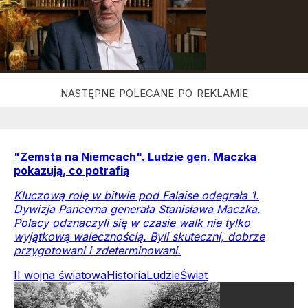
"Zemsta na Niemcach". Ludzie gen. Maczka
pokazują, co potrafią
Kluczową rolę w bitwie pod Falaise odegrała 1.
Dywizja Pancerna generała Stanisława Maczka.
Polacy odznaczyli się w czasie walk nie tylko
wyjątkową walecznością. Byli skuteczni, dobrze
przygotowani i zdeterminowani.
II wojna światowa
Historia
Ludzie
Świat