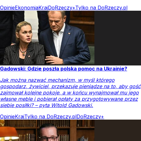
Opinie
Ekonomia
Kraj
DoRzeczy+
Tylko na DoRzeczy.pl
Gadowski: Gdzie poszła polska pomoc na Ukrainie?
Jak można nazwać mechanizm, w myśl którego
gospodarz, żywiciel, przekazuje pieniądze na to, aby gość
zajmował kolejne pokoje, a w końcu wynajmował mu jego
własne meble i pobierał opłaty za przygotowywane przez
siebie posiłki? – pyta Witold Gadowski.
Opinie
Kraj
Tylko na DoRzeczy.pl
DoRzeczy+