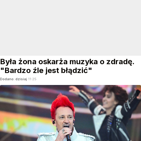
Była żona oskarża muzyka o zdradę.
"Bardzo źle jest błądzić"
Dodano:
dzisiaj
11:25