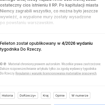
ostateczny cios istnieniu II RP. Po kapitulacji miasta
Niemcy zagrabili wszystko, co można było jeszcze
wywieźć, a wypalone mury zostały wysadzone
po powstaniu warszawskim.
Felieton został opublikowany w
4/2026 wydaniu
tygodnika Do Rzeczy
.
© ℗
Materiał chroniony prawem autorskim. Wszelkie prawa zastrzeżone.
Dalsze rozpowszechnianie artykułu tylko za zgodą wydawcy tygodnika
Do Rzeczy.
Regulamin i warunki licencjonowania materiałów prasowych
.
Historia
DoRzeczy+
Kraj
Opinie
W numerze