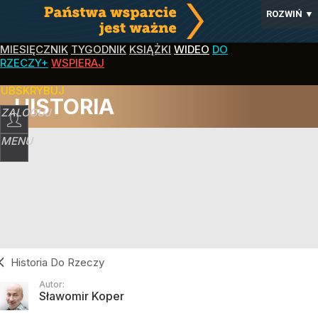
ROZWIŃ
▼
MIESIĘCZNIK
TYGODNIK
KSIĄŻKI
WIDEO
DO
RZECZY+
WSPIERAJ
SUBSKRYBUJ
HISTORIA
ZALOGUJ
MENU
Historia Do Rzeczy
Autor:
Sławomir Koper