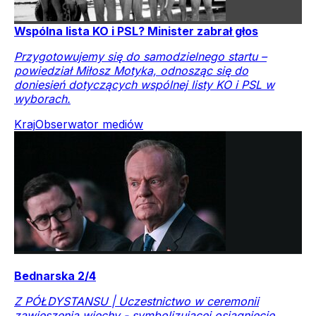
Wspólna lista KO i PSL? Minister zabrał głos
Przygotowujemy się do samodzielnego startu –
powiedział Miłosz Motyka, odnosząc się do
doniesień dotyczących wspólnej listy KO i PSL w
wyborach.
Kraj
Obserwator mediów
Bednarska 2/4
Z PÓŁDYSTANSU | Uczestnictwo w ceremonii
zawieszenia wiechy - symbolizującej osiągnięcie