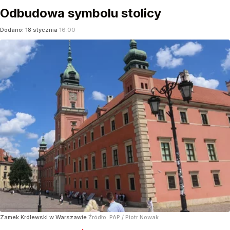
Odbudowa symbolu stolicy
Dodano:
18
stycznia
16:00
Zamek Królewski w Warszawie
Źródło:
PAP
/
Piotr Nowak