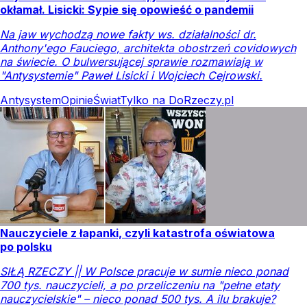
okłamał. Lisicki: Sypie się opowieść o pandemii
Na jaw wychodzą nowe fakty ws. działalności dr.
Anthony'ego Fauciego, architekta obostrzeń covidowych
na świecie. O bulwersującej sprawie rozmawiają w
"Antysystemie" Paweł Lisicki i Wojciech Cejrowski.
Antysystem
Opinie
Świat
Tylko na DoRzeczy.pl
Nauczyciele z łapanki, czyli katastrofa oświatowa
po polsku
SIŁĄ RZECZY || W Polsce pracuje w sumie nieco ponad
700 tys. nauczycieli, a po przeliczeniu na "pełne etaty
nauczycielskie" – nieco ponad 500 tys. A ilu brakuje?