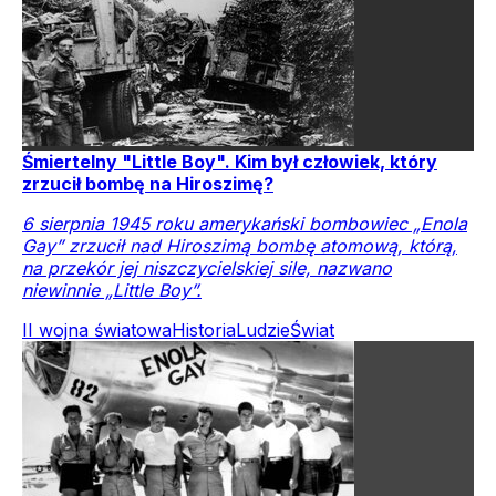
Śmiertelny "Little Boy". Kim był człowiek, który
zrzucił bombę na Hiroszimę?
6 sierpnia 1945 roku amerykański bombowiec „Enola
Gay” zrzucił nad Hiroszimą bombę atomową, którą,
na przekór jej niszczycielskiej sile, nazwano
niewinnie „Little Boy”.
II wojna światowa
Historia
Ludzie
Świat