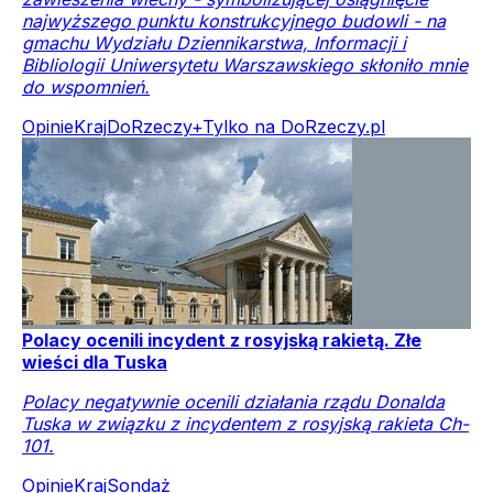
najwyższego punktu konstrukcyjnego budowli - na
gmachu Wydziału Dziennikarstwa, Informacji i
Bibliologii Uniwersytetu Warszawskiego skłoniło mnie
do wspomnień.
Opinie
Kraj
DoRzeczy+
Tylko na DoRzeczy.pl
Polacy ocenili incydent z rosyjską rakietą. Złe
wieści dla Tuska
Polacy negatywnie ocenili działania rządu Donalda
Tuska w związku z incydentem z rosyjską rakieta Ch-
101.
Opinie
Kraj
Sondaż