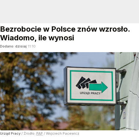
Bezrobocie w Polsce znów wzrosło.
Wiadomo, ile wynosi
Dodano:
dzisiaj
11:10
Urząd Pracy
/ Źródło:
PAP
/
Wojciech Pacewicz