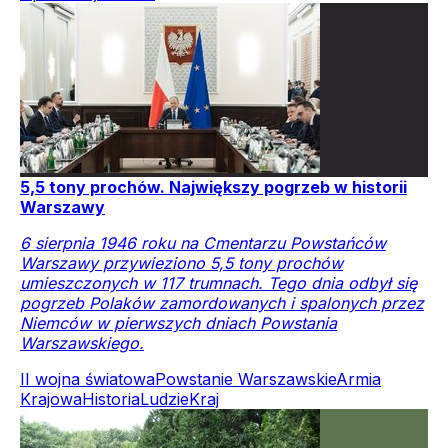
5,5 tony prochów. Największy pogrzeb w historii
Warszawy
6 sierpnia 1946 roku na Cmentarzu Powstańców
Warszawy przywieziono 5,5 tony prochów
umieszczonych w 117 trumnach. Tego dnia odbył się
pogrzeb Polaków zamordowanych i spalonych przez
Niemców w pierwszych dniach Powstania
Warszawskiego.
II wojna światowa
Powstanie Warszawskie
Armia
Krajowa
Historia
Ludzie
Kraj