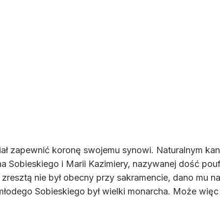
chciał zapewnić koronę swojemu synowi. Naturalnym k
ana Sobieskiego i Marii Kazimiery, nazywanej dość pou
y zresztą nie był obecny przy sakramencie, dano mu n
 młodego Sobieskiego był wielki monarcha. Może więc