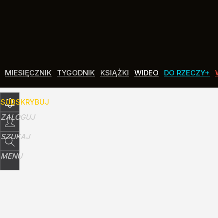
Udostępnij
0
Skomentuj
MIESIĘCZNIK
TYGODNIK
KSIĄŻKI
WIDEO
DO RZECZY+
SUBSKRYBUJ
ZALOGUJ
SZUKAJ
MENU