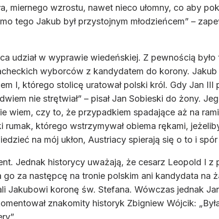
a, miernego wzrostu, nawet nieco ułomny, co aby pok
o tego Jakub był przystojnym młodzieńcem” – zapew
jca udział w wyprawie wiedeńskiej. Z pewnością było 
acheckich wyborców z kandydatem do korony. Jakub b
 I, którego stolicę uratował polski król. Gdy Jan III
edwiem nie strętwiał” – pisał Jan Sobieski do żony. 
e wiem, czy to, że przypadkiem spadające aż na ramię
iki rumak, którego wstrzymywał obiema rękami, jeżelib
dzieć na mój ukłon, Austriacy spierają się o to i spór 
nt. Jednak historycy uważają, że cesarz Leopold I z p
go za następcę na tronie polskim ani kandydata na ż
li Jakubowi koronę św. Stefana. Wówczas jednak Jan 
komentował znakomity historyk Zbigniew Wójcik: „Był
ry”.