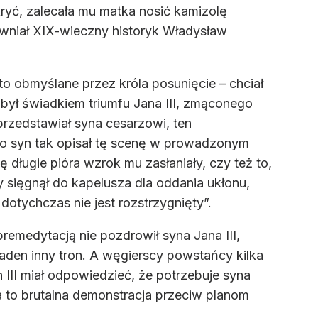
ryć, zalecała mu matka nosić kamizolę
niał XIX-wieczny historyk Władysław
to obmyślane przez króla posunięcie – chciał
ył świadkiem triumfu Jana III, zmąconego
 przedstawiał syna cesarzowi, ten
Jego syn tak opisał tę scenę w prowadzonym
 długie pióra wzrok mu zasłaniały, czy też to,
y sięgnął do kapelusza dla oddania ukłonu,
dotychczas nie jest rozstrzygnięty”.
remedytacją nie pozdrowił syna Jana III,
aden inny tron. A węgierscy powstańcy kilka
III miał odpowiedzieć, że potrzebuje syna
a to brutalna demonstracja przeciw planom