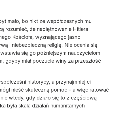
 zbyt mało, bo nikt ze współczesnych mu
zą rozumieć, że napiętnowanie Hitlera
jnego Kościoła, wyznającego jasno
ą i niebezpieczną religię. Nie ocenia się
eciwstawia się go późniejszym nauczycielom
m, gdyby miał poczucie winy za przeszłość
półcześni historycy, a przynajmniej ci
ż mógł nieść skuteczną pomoc – a więc ratować
nie wtedy, gdy działo się to z częściową
elka była skala działań humanitarnych