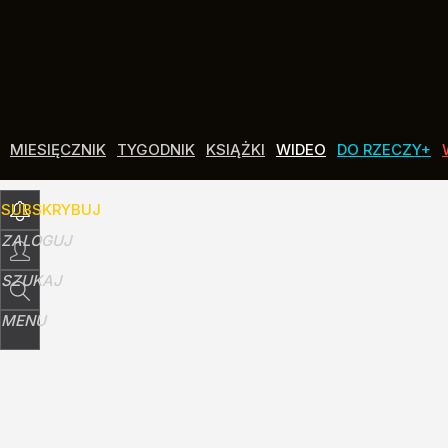
Udostępnij
MIESIĘCZNIK
TYGODNIK
KSIĄŻKI
WIDEO
DO RZECZY+
SUBSKRYBUJ
ZALOGUJ
SZUKAJ
MENU