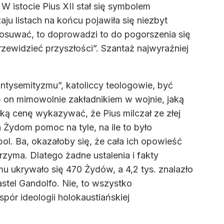
 W istocie Pius XII stał się symbolem
ju listach na końcu pojawiła się niezbyt
posuwać, to doprowadzi to do pogorszenia się
rzewidzieć przyszłości”. Szantaż najwyraźniej
antysemityzmu”, katoliccy teologowie, być
ię on mimowolnie zakładnikiem w wojnie, jaką
ką cenę wykazywać, że Pius milczał ze złej
 Żydom pomoc na tyle, na ile to było
l. Ba, okazałoby się, że cała ich opowieść
rzyma. Dlatego żadne ustalenia i fakty
mu ukrywało się 470 Żydów, a 4,2 tys. znalazło
astel Gandolfo. Nie, to wszystko
 spór ideologii holokaustiańskiej