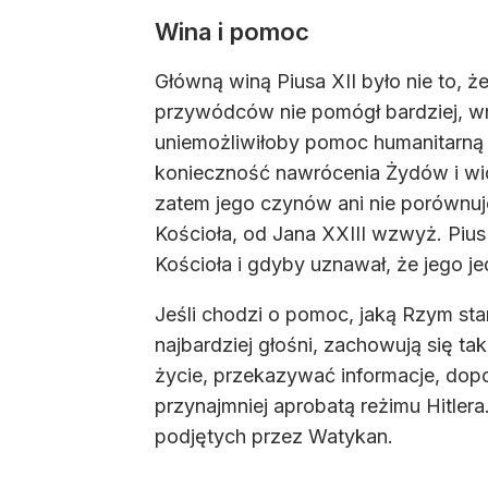
Wina i pomoc
Główną winą Piusa XII było nie to, ż
przywódców nie pomógł bardziej, wre
uniemożliwiłoby pomoc humanitarną –
konieczność nawrócenia Żydów i widz
zatem jego czynów ani nie porównuje
Kościoła, od Jana XXIII wzwyż. Piu
Kościoła i gdyby uznawał, że jego 
Jeśli chodzi o pomoc, jaką Rzym star
najbardziej głośni, zachowują się t
życie, przekazywać informacje, dopo
przynajmniej aprobatą reżimu Hitlera.
podjętych przez Watykan.