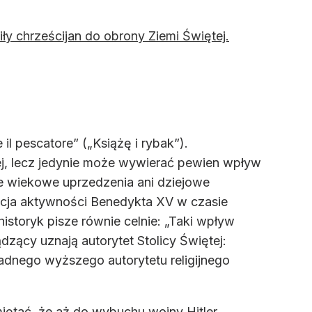
y chrześcijan do obrony Ziemi Świętej.
il pescatore” („Książę i rybak”).
ej, lecz jedynie może wywierać pewien wpływ
me wiekowe uprzedzenia ani dziejowe
wacja aktywności Benedykta XV w czasie
historyk pisze równie celnie: „Taki wpływ
zący uznają autorytet Stolicy Świętej:
żadnego wyższego autorytetu religijnego
miętać, że aż do wybuchu wojny Hitler