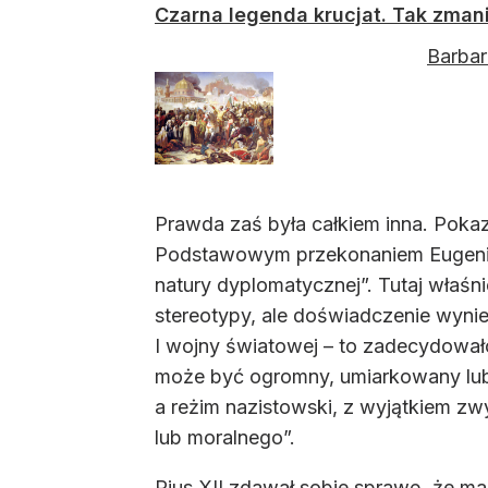
Czarna legenda krucjat. Tak zman
Barbar
Prawda zaś była całkiem inna. Pokazał
Podstawowym przekonaniem Eugenia P
natury dyplomatycznej”. Tutaj właśn
stereotypy, ale doświadczenie wyni
I wojny światowej – to zadecydowało o
może być ogromny, umiarkowany lub ż
a reżim nazistowski, z wyjątkiem zw
lub moralnego”.
Pius XII zdawał sobie sprawę, że ma