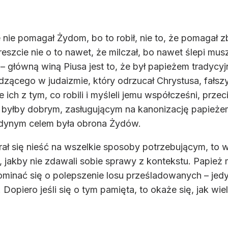
e nie pomagał Żydom, bo to robił, nie to, że pomagał
szcie nie o to nawet, że milczał, bo nawet ślepi mus
 główną winą Piusa jest to, że był papieżem tradycy
ącego w judaizmie, który odrzucał Chrystusa, fałszyw
 ich z tym, co robili i myśleli jemu współcześni, prz
s byłby dobrym, zasługującym na kanonizację papieże
jedynym celem była obrona Żydów.
ał się nieść na wszelkie sposoby potrzebującym, to ws
ak, jakby nie zdawali sobie sprawy z kontekstu. Papie
minać się o polepszenie losu prześladowanych – jedy
 Dopiero jeśli się o tym pamięta, to okaże się, jak wi