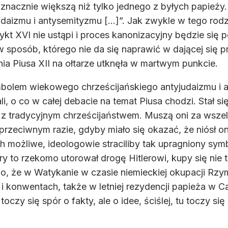
ę znacznie większą niż tylko jednego z byłych papieży.
aizmu i antysemityzmu [...]”. Jak zwykle w tego rodza
kt XVI nie ustąpi i proces kanonizacyjny będzie się 
w sposób, którego nie da się naprawić w dającej się p
a Piusa XII na ołtarze utknęła w martwym punkcie.
symbolem wiekowego chrześcijańskiego antyjudaizmu i 
, o co w całej debacie na temat Piusa chodzi. Stał s
 z tradycyjnym chrześcijaństwem. Muszą oni za wszel
przeciwnym razie, gdyby miało się okazać, że niósł on
ożliwe, ideologowie straciliby tak upragniony symbo
ry to rzekomo utorował drogę Hitlerowi, kupy się nie t
ego, że w Watykanie w czasie niemieckiej okupacji Rzy
i konwentach, także w letniej rezydencji papieża w C
czy się spór o fakty, ale o idee, ściślej, tu toczy się