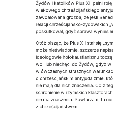
Żydów i katolików Pius XII pełni rol
wiekowego chrześcijańskiego antyjud
zawoalowana groźba, że jeśli Benedy
relacji chrześcijańsko-żydowskich „
poskutkował, gdyż sprawa wyniesieni
Otóż pisząc, że Pius XII stał się „
może nieświadomie, szczerze napisali
ideologowie holokaustianizmu toczą
woli lub niechęci do Żydów, gdyż w 
w ówczesnych strasznych warunkach m
o chrześcijańskim antyjudaizmie, któ
nie mają dla nich znaczenia. Co z t
schronienie w rzymskich klasztorach 
nie ma znaczenia. Powtarzam, tu nie to
z chrześcijaństwem.