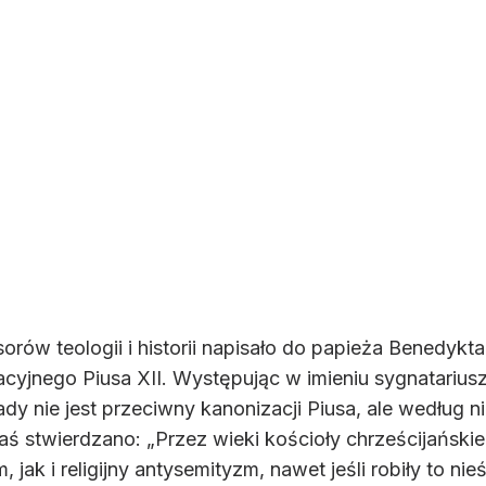
esorów teologii i historii napisało do papieża Benedyk
yjnego Piusa XII. Występując w imieniu sygnatariuszy,
ady nie jest przeciwny kanonizacji Piusa, ale według
aś stwierdzano: „Przez wieki kościoły chrześcijańskie
 jak i religijny antysemityzm, nawet jeśli robiły to nie