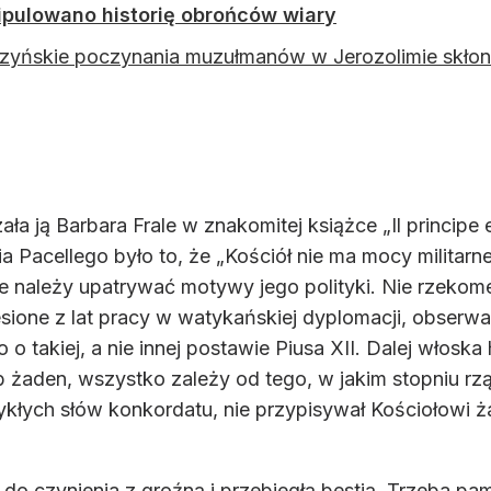
ipulowano historię obrońców wiary
zyńskie poczynania muzułmanów w Jerozolimie skłonił
a ją Barbara Frale w znakomitej książce „Il principe e 
acellego było to, że „Kościół nie ma mocy militarn
ie należy upatrywać motywy jego polityki. Nie rzeko
esione z lat pracy w watykańskiej dyplomacji, obser
 takiej, a nie innej postawie Piusa XII. Dalej włoska 
aden, wszystko zależy od tego, w jakim stopniu rząd
ykłych słów konkordatu, nie przypisywał Kościołowi 
 do czynienia z groźną i przebiegłą bestią. Trzeba pa