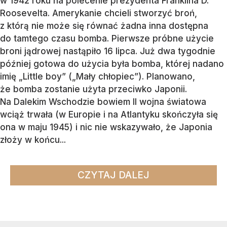
w 1942 roku na polecenie prezydenta Franklina D.
Roosevelta. Amerykanie chcieli stworzyć broń,
z którą nie może się równać żadna inna dostępna
do tamtego czasu bomba. Pierwsze próbne użycie
broni jądrowej nastąpiło 16 lipca. Już dwa tygodnie
później gotowa do użycia była bomba, której nadano
imię „Little boy” („Mały chłopiec”). Planowano,
że bomba zostanie użyta przeciwko Japonii.
Na Dalekim Wschodzie bowiem II wojna światowa
wciąż trwała (w Europie i na Atlantyku skończyła się
ona w maju 1945) i nic nie wskazywało, że Japonia
złoży w końcu...
CZYTAJ DALEJ