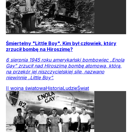
Śmiertelny "Little Boy". Kim był człowiek, który
zrzucił bombę na Hiroszimę?
6 sierpnia 1945 roku amerykański bombowiec „Enola
Gay” zrzucił nad Hiroszimą bombę atomową, którą,
na przekór jej niszczycielskiej sile, nazwano
niewinnie „Little Boy”.
II wojna światowa
Historia
Ludzie
Świat