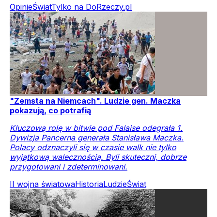
Opinie
Świat
Tylko na DoRzeczy.pl
"Zemsta na Niemcach". Ludzie gen. Maczka
pokazują, co potrafią
Kluczową rolę w bitwie pod Falaise odegrała 1.
Dywizja Pancerna generała Stanisława Maczka.
Polacy odznaczyli się w czasie walk nie tylko
wyjątkową walecznością. Byli skuteczni, dobrze
przygotowani i zdeterminowani.
II wojna światowa
Historia
Ludzie
Świat