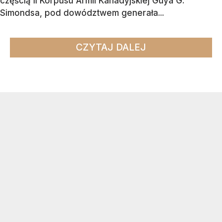
częścią II Korpusu Armii Kanadyjskiej Guya G.
Simondsa, pod dowództwem generała...
CZYTAJ DALEJ