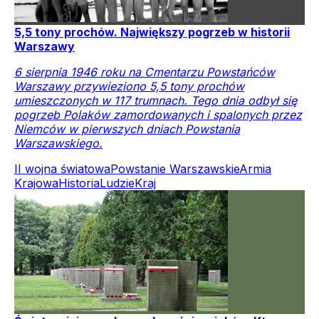
5,5 tony prochów. Największy pogrzeb w historii
Warszawy
6 sierpnia 1946 roku na Cmentarzu Powstańców
Warszawy przywieziono 5,5 tony prochów
umieszczonych w 117 trumnach. Tego dnia odbył się
pogrzeb Polaków zamordowanych i spalonych przez
Niemców w pierwszych dniach Powstania
Warszawskiego.
II wojna światowa
Powstanie Warszawskie
Armia
Krajowa
Historia
Ludzie
Kraj