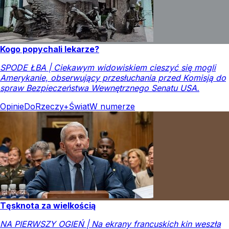
Kogo popychali lekarze?
SPODE ŁBA | Ciekawym widowiskiem cieszyć się mogli
Amerykanie, obserwujący przesłuchania przed Komisją do
spraw Bezpieczeństwa Wewnętrznego Senatu USA.
Opinie
DoRzeczy+
Świat
W numerze
Tęsknota za wielkością
NA PIERWSZY OGIEŃ | Na ekrany francuskich kin weszła