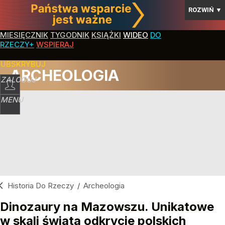
ROZWIŃ
▼
MIESIĘCZNIK
TYGODNIK
KSIĄŻKI
WIDEO
DO
RZECZY+
WSPIERAJ
SUBSKRYBUJ
ARCHEOLOGIA
ZALOGUJ
MENU
Historia Do Rzeczy
/
Archeologia
Dinozaury na Mazowszu. Unikatowe
w skali świata odkrycie polskich