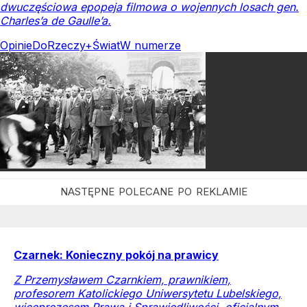
dwuczęściowa epopeja filmowa o wojennych losach gen.
Charles’a de Gaulle’a.
Opinie
DoRzeczy+
Świat
W numerze
Czarnek: Konieczny pokój na prawicy
Z Przemysławem Czarnkiem, prawnikiem,
profesorem Katolickiego Uniwersytetu Lubelskiego,
wiceprezesem Prawa i Sprawiedliwości, oficjalnym