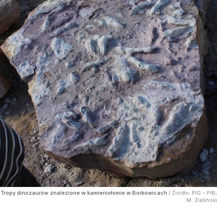
Tropy dinozaurów znalezione w kamieniołomie w Borkowicach
/ Źródło:
PIG - PIB;
M. Zieliński