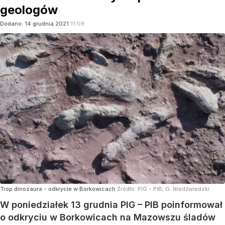
geologów
Dodano:
14
grudnia
2021
11:59
Trop dinozaura - odkrycie w Borkowicach
Źródło:
PIG - PIB; G. Niedźwiedzki
W poniedziałek 13 grudnia PIG – PIB poinformował
o odkryciu w Borkowicach na Mazowszu śladów