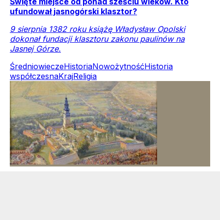
Święte miejsce od ponad sześciu wieków. Kto
ufundował jasnogórski klasztor?
9 sierpnia 1382 roku książę Władysław Opolski
dokonał fundacji klasztoru zakonu paulinów na
Jasnej Górze.
Średniowiecze
Historia
Nowożytność
Historia
współczesna
Kraj
Religia