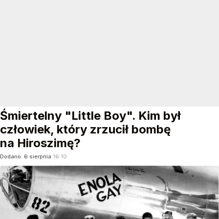
Śmiertelny "Little Boy". Kim był
człowiek, który zrzucił bombę
na Hiroszimę?
Dodano:
6
sierpnia
16:10