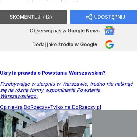
SKOMENTUJ
UDOSTĘPNIJ
12
Obserwuj nas
w
Google News
Dodaj jako
źródło w Google
Ukryta prawda o Powstaniu Warszawskim?
Przebywając w sierpniu w Warszawie, trudno nie natknąć
się na różne formy wspominania Powstania
Warszawskiego.
Opinie
Kraj
DoRzeczy+
Tylko na DoRzeczy.pl