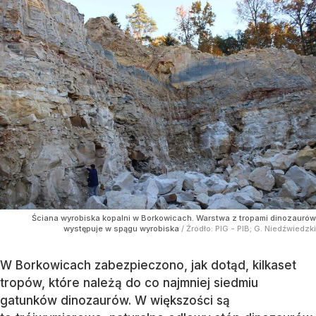
Ściana wyrobiska kopalni w Borkowicach. Warstwa z tropami dinozaurów
występuje w spągu wyrobiska
/ Źródło:
PIG - PIB; G. Niedźwiedzki
W Borkowicach zabezpieczono, jak dotąd, kilkaset
tropów, które należą do co najmniej siedmiu
gatunków dinozaurów. W większości są