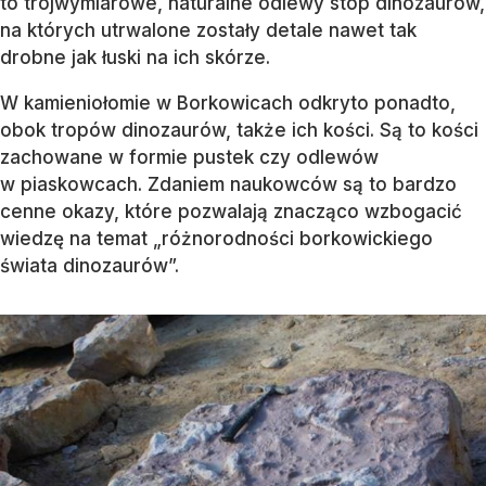
to trójwymiarowe, naturalne odlewy stóp dinozaurów,
na których utrwalone zostały detale nawet tak
drobne jak łuski na ich skórze.
W kamieniołomie w Borkowicach odkryto ponadto,
obok tropów dinozaurów, także ich kości. Są to kości
zachowane w formie pustek czy odlewów
w piaskowcach. Zdaniem naukowców są to bardzo
cenne okazy, które pozwalają znacząco wzbogacić
wiedzę na temat „różnorodności borkowickiego
świata dinozaurów”.