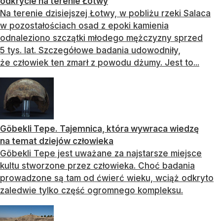
odkrycie na terenie Łotwy
Na terenie dzisiejszej Łotwy, w pobliżu rzeki Salaca
w pozostałościach osad z epoki kamienia
odnaleziono szczątki młodego mężczyzny sprzed
5 tys. lat. Szczegółowe badania udowodniły,
że człowiek ten zmarł z powodu dżumy. Jest to...
Göbekli Tepe. Tajemnica, która wywraca wiedzę
na temat dziejów człowieka
Göbekli Tepe jest uważane za najstarsze miejsce
kultu stworzone przez człowieka. Choć badania
prowadzone są tam od ćwierć wieku, wciąż odkryto
zaledwie tylko część ogromnego kompleksu.