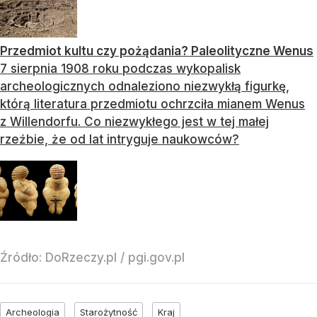
Przedmiot kultu czy pożądania? Paleolityczne Wenus
7 sierpnia 1908 roku podczas wykopalisk
archeologicznych odnaleziono niezwykłą figurkę,
którą literatura przedmiotu ochrzciła mianem Wenus
z Willendorfu. Co niezwykłego jest w tej małej
rzeźbie, że od lat intryguje naukowców?
Źródło:
DoRzeczy.pl
/
pgi.gov.pl
Archeologia
Starożytność
Kraj