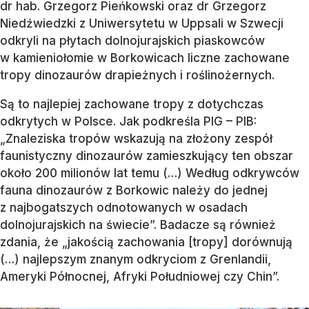
dr hab. Grzegorz Pieńkowski oraz dr Grzegorz
Niedźwiedzki z Uniwersytetu w Uppsali w Szwecji
odkryli na płytach dolnojurajskich piaskowców
w kamieniołomie w Borkowicach liczne zachowane
tropy dinozaurów drapieżnych i roślinożernych.
Są to najlepiej zachowane tropy z dotychczas
odkrytych w Polsce. Jak podkreśla PIG – PIB:
„Znaleziska tropów wskazują na złożony zespół
faunistyczny dinozaurów zamieszkujący ten obszar
około 200 milionów lat temu (…) Według odkrywców
fauna dinozaurów z Borkowic należy do jednej
z najbogatszych odnotowanych w osadach
dolnojurajskich na świecie”. Badacze są również
zdania, że „jakością zachowania [tropy] dorównują
(…) najlepszym znanym odkryciom z Grenlandii,
Ameryki Północnej, Afryki Południowej czy Chin”.