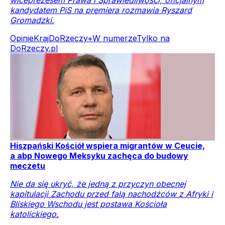
kandydatem PiS na premiera rozmawia Ryszard
Gromadzki.
Opinie
Kraj
DoRzeczy+
W numerze
Tylko na
DoRzeczy.pl
Hiszpański Kościół wspiera migrantów w Ceucie,
a abp Nowego Meksyku zachęca do budowy
meczetu
Nie da się ukryć, że jedną z przyczyn obecnej
kapitulacji Zachodu przed falą nachodźców z Afryki i
Bliskiego Wschodu jest postawa Kościoła
katolickiego.