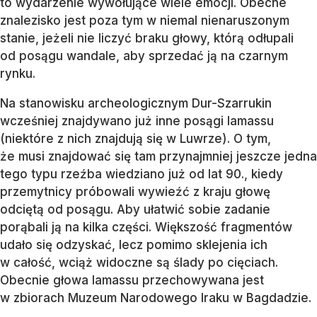
to wydarzenie wywołujące wiele emocji. Obecne
znalezisko jest poza tym w niemal nienaruszonym
stanie, jeżeli nie liczyć braku głowy, którą odłupali
od posągu wandale, aby sprzedać ją na czarnym
rynku.
Na stanowisku archeologicznym Dur-Szarrukin
wcześniej znajdywano już inne posągi lamassu
(niektóre z nich znajdują się w Luwrze). O tym,
że musi znajdować się tam przynajmniej jeszcze jedna
tego typu rzeźba wiedziano już od lat 90., kiedy
przemytnicy próbowali wywieźć z kraju głowę
odciętą od posągu. Aby ułatwić sobie zadanie
porąbali ją na kilka części. Większość fragmentów
udało się odzyskać, lecz pomimo sklejenia ich
w całość, wciąż widoczne są ślady po cięciach.
Obecnie głowa lamassu przechowywana jest
w zbiorach Muzeum Narodowego Iraku w Bagdadzie.