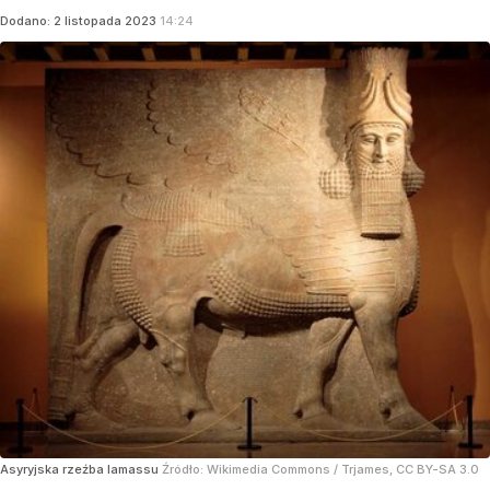
Dodano:
2
listopada
2023
14:24
Asyryjska rzeźba lamassu
Źródło:
Wikimedia Commons
/
Trjames, CC BY-SA 3.0