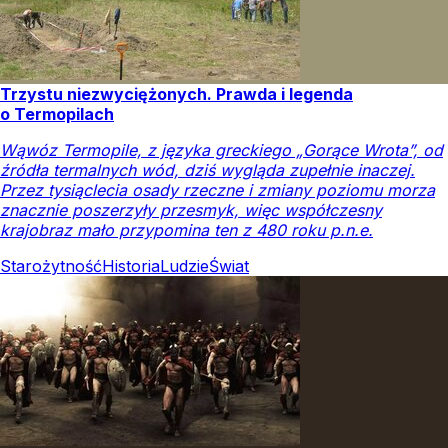
Trzystu niezwyciężonych. Prawda i legenda
o Termopilach
Wąwóz Termopile, z języka greckiego „Gorące Wrota”, od
źródła termalnych wód, dziś wygląda zupełnie inaczej.
Przez tysiąclecia osady rzeczne i zmiany poziomu morza
znacznie poszerzyły przesmyk, więc współczesny
krajobraz mało przypomina ten z 480 roku p.n.e.
Starożytność
Historia
Ludzie
Świat