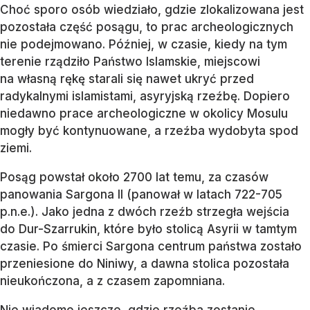
Choć sporo osób wiedziało, gdzie zlokalizowana jest
pozostała część posągu, to prac archeologicznych
nie podejmowano. Później, w czasie, kiedy na tym
terenie rządziło Państwo Islamskie, miejscowi
na własną rękę starali się nawet ukryć przed
radykalnymi islamistami, asyryjską rzeźbę. Dopiero
niedawno prace archeologiczne w okolicy Mosulu
mogły być kontynuowane, a rzeźba wydobyta spod
ziemi.
Posąg powstał około 2700 lat temu, za czasów
panowania Sargona II (panował w latach 722-705
p.n.e.). Jako jedna z dwóch rzeźb strzegła wejścia
do Dur-Szarrukin, które było stolicą Asyrii w tamtym
czasie. Po śmierci Sargona centrum państwa zostało
przeniesione do Niniwy, a dawna stolica pozostała
nieukończona, a z czasem zapomniana.