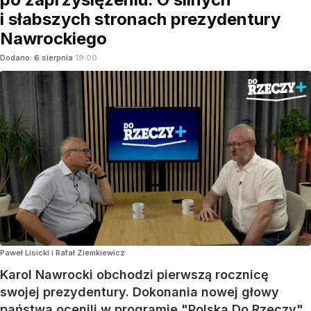
i słabszych stronach prezydentury
Nawrockiego
Dodano:
6
sierpnia
19:00
Paweł Lisicki i Rafał Ziemkiewicz
Karol Nawrocki obchodzi pierwszą rocznicę
swojej prezydentury. Dokonania nowej głowy
państwa ocenili w programie "Polska Do Rzeczy"