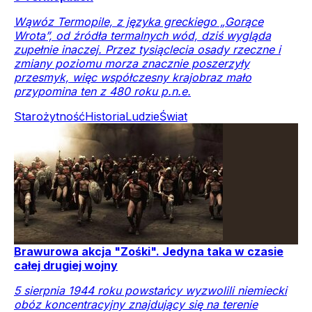
Wąwóz Termopile, z języka greckiego „Gorące
Wrota”, od źródła termalnych wód, dziś wygląda
zupełnie inaczej. Przez tysiąclecia osady rzeczne i
zmiany poziomu morza znacznie poszerzyły
przesmyk, więc współczesny krajobraz mało
przypomina ten z 480 roku p.n.e.
Starożytność
Historia
Ludzie
Świat
Brawurowa akcja "Zośki". Jedyna taka w czasie
całej drugiej wojny
5 sierpnia 1944 roku powstańcy wyzwolili niemiecki
obóz koncentracyjny znajdujący się na terenie