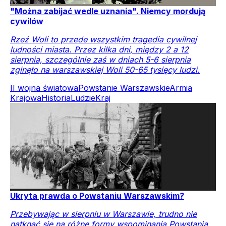
"Można zabijać wedle uznania". Niemcy mordują
cywilów
Rzeź Woli to przede wszystkim tragedia cywilnej
ludności miasta. Przez kilka dni, między 2 a 12
sierpnia, szczególnie zaś w dniach 5-6 sierpnia
zginęło na warszawskiej Woli 50-65 tysięcy ludzi.
II wojna światowa
Powstanie Warszawskie
Armia
Krajowa
Historia
Ludzie
Kraj
Ukryta prawda o Powstaniu Warszawskim?
Przebywając w sierpniu w Warszawie, trudno nie
natknąć się na różne formy wspominania Powstania