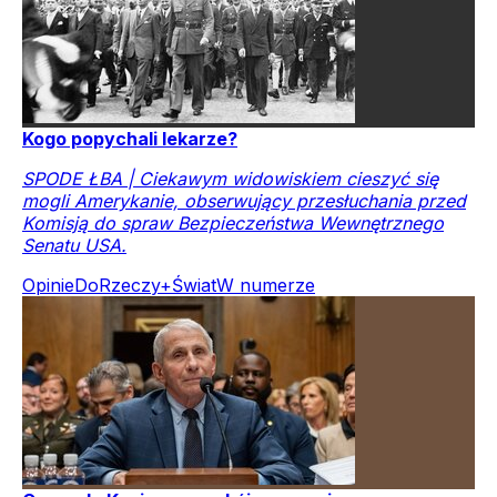
Kogo popychali lekarze?
SPODE ŁBA | Ciekawym widowiskiem cieszyć się
mogli Amerykanie, obserwujący przesłuchania przed
Komisją do spraw Bezpieczeństwa Wewnętrznego
Senatu USA.
Opinie
DoRzeczy+
Świat
W numerze