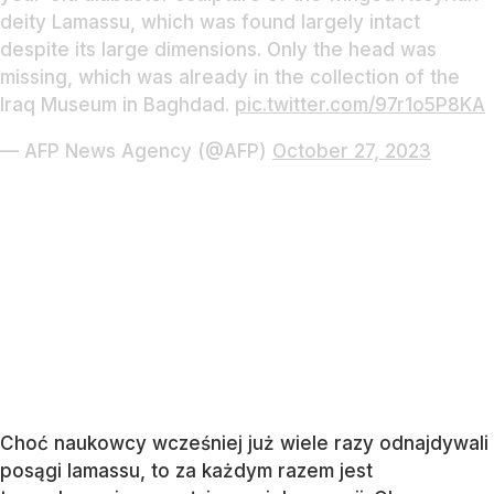
deity Lamassu, which was found largely intact
despite its large dimensions. Only the head was
missing, which was already in the collection of the
Iraq Museum in Baghdad.
pic.twitter.com/97r1o5P8KA
— AFP News Agency (@AFP)
October 27, 2023
Choć naukowcy wcześniej już wiele razy odnajdywali
posągi lamassu, to za każdym razem jest