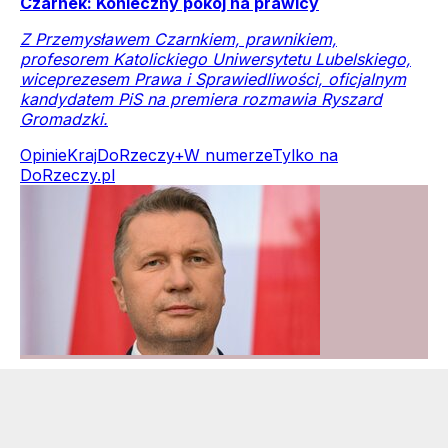
Czarnek: Konieczny pokój na prawicy
Z Przemysławem Czarnkiem, prawnikiem,
profesorem Katolickiego Uniwersytetu Lubelskiego,
wiceprezesem Prawa i Sprawiedliwości, oficjalnym
kandydatem PiS na premiera rozmawia Ryszard
Gromadzki.
Opinie
Kraj
DoRzeczy+
W numerze
Tylko na
DoRzeczy.pl