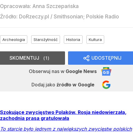
Opracowała:
Anna Szczepańska
Źródło:
DoRzeczy.pl
/
Smithsonian; Polskie Radio
Archeologia
Starożytność
Historia
Kultura
SKOMENTUJ
UDOSTĘPNIJ
1
Obserwuj nas
w
Google News
Dodaj jako
źródło w Google
Szokujące zwycięstwo Polaków. Rosja niedowierzała,
zachodnia prasa gratulowała
To starcie było jednym z największych zwycięstw polskich