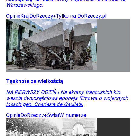
Warszawskiego.
Opinie
Kraj
DoRzeczy+
Tylko na DoRzeczy.pl
Tęsknota za wielkością
NA PIERWSZY OGIEŃ | Na ekrany francuskich kin
weszła dwuczęściowa epopeja filmowa o wojennych
losach gen. Charles’a de Gaulle’a.
Opinie
DoRzeczy+
Świat
W numerze