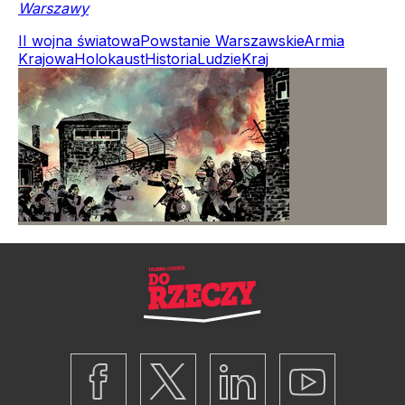
Warszawy
II wojna światowa
Powstanie Warszawskie
Armia
Krajowa
Holokaust
Historia
Ludzie
Kraj