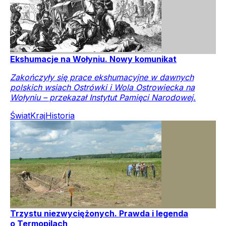
Ekshumacje na Wołyniu. Nowy komunikat
Zakończyły się prace ekshumacyjne w dawnych
polskich wsiach Ostrówki i Wola Ostrowiecka na
Wołyniu – przekazał Instytut Pamięci Narodowej.
Świat
Kraj
Historia
Trzystu niezwyciężonych. Prawda i legenda
o Termopilach