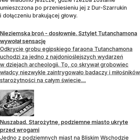
Nie wiadomo jeszcze, gdzie rzeźba zostanie
umieszczona po przeniesieniu jej z Dur-Szarrukin
i dołączeniu brakującej głowy.
Nieziemska broń - dosłownie. Sztylet Tutanchamona
wywołał sensację
Odkrycie grobu egipskiego faraona Tutanchamona
uchodzi za jedno z najdonioślejszych wydarzeń
w dziejach archeologii. To, co skrywał grobowiec
władcy niezwykle zaintrygowało badaczy i miłośników
starożytności na całym świecie....
Nuszabad. Starożytne, podziemne miasto ukryte
przed wrogami
Jedno z podziemnych miast na Bliskim Wschodzie