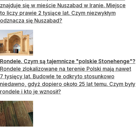
znajduje się w mieście Nuszabad w Iranie. Miejsce
to liczy prawie 2 tysiące lat. Czym niezwykłym
odznacza się Nuszabad?
Rondele. Czym są tajemnicze "polskie Stonehenge"?
Rondele zlokalizowane na terenie Polski mają nawet
7 tysięcy lat. Budowle te odkryto stosunkowo
niedawno, gdyż dopiero około 25 lat temu. Czym były
rondele i kto je wznosił?