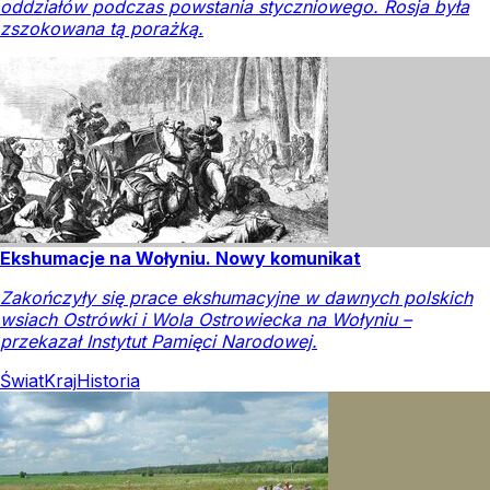
oddziałów podczas powstania styczniowego. Rosja była
zszokowana tą porażką.
Ekshumacje na Wołyniu. Nowy komunikat
Zakończyły się prace ekshumacyjne w dawnych polskich
wsiach Ostrówki i Wola Ostrowiecka na Wołyniu –
przekazał Instytut Pamięci Narodowej.
Świat
Kraj
Historia