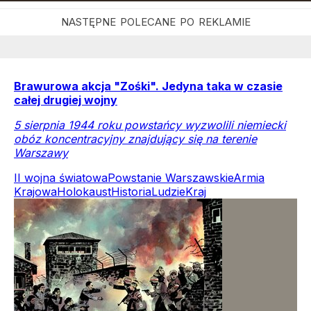
Brawurowa akcja "Zośki". Jedyna taka w czasie
całej drugiej wojny
5 sierpnia 1944 roku powstańcy wyzwolili niemiecki
obóz koncentracyjny znajdujący się na terenie
Warszawy
II wojna światowa
Powstanie Warszawskie
Armia
Krajowa
Holokaust
Historia
Ludzie
Kraj