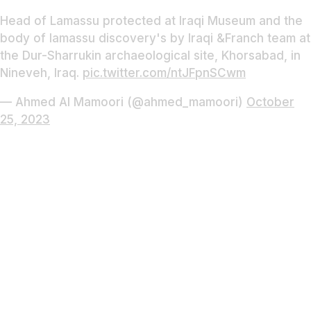
Head of Lamassu protected at Iraqi Museum and the
body of lamassu discovery's by Iraqi &Franch team at
the Dur-Sharrukin archaeological site, Khorsabad, in
Nineveh, Iraq.
pic.twitter.com/ntJFpnSCwm
— Ahmed Al Mamoori (@ahmed_mamoori)
October
25, 2023