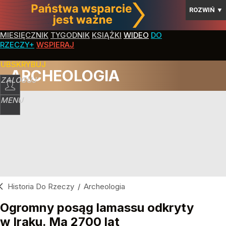
ROZWIŃ
▼
MIESIĘCZNIK
TYGODNIK
KSIĄŻKI
WIDEO
DO
RZECZY+
WSPIERAJ
SUBSKRYBUJ
ARCHEOLOGIA
ZALOGUJ
MENU
Historia Do Rzeczy
/
Archeologia
Ogromny posąg lamassu odkryty
w Iraku. Ma 2700 lat