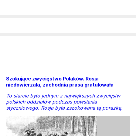
Szokujące zwycięstwo Polaków. Rosja
niedowierzała, zachodnia prasa gratulowała
To starcie było jednym z największych zwycięstw
polskich oddziałów podczas powstania
styczniowego. Rosja była zszokowana tą porażką.