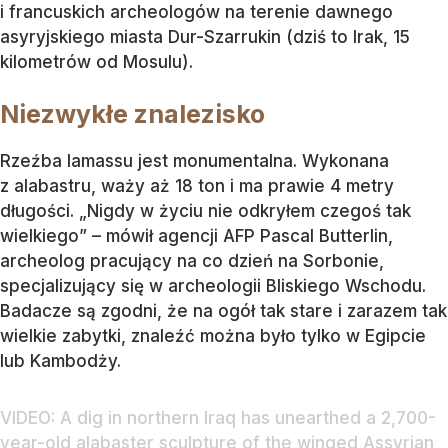
i francuskich archeologów na terenie dawnego
asyryjskiego miasta Dur-Szarrukin (dziś to Irak, 15
kilometrów od Mosulu).
Niezwykłe znalezisko
Rzeźba lamassu jest monumentalna. Wykonana
z alabastru, waży aż 18 ton i ma prawie 4 metry
długości. „Nigdy w życiu nie odkryłem czegoś tak
wielkiego” – mówił agencji AFP Pascal Butterlin,
archeolog pracujący na co dzień na Sorbonie,
specjalizujący się w archeologii Bliskiego Wschodu.
Badacze są zgodni, że na ogół tak stare i zarazem tak
wielkie zabytki, znaleźć można było tylko w Egipcie
lub Kambodży.
VIDEO: A dig in northern Iraq has unearthed a 2,700-
year-old alabaster sculpture of the winged Assyrian