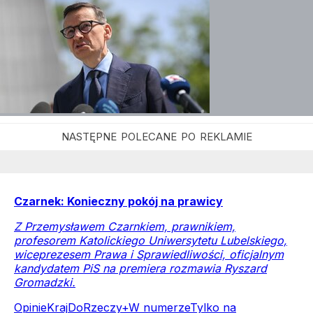
Czarnek: Konieczny pokój na prawicy
Z Przemysławem Czarnkiem, prawnikiem,
profesorem Katolickiego Uniwersytetu Lubelskiego,
wiceprezesem Prawa i Sprawiedliwości, oficjalnym
kandydatem PiS na premiera rozmawia Ryszard
Gromadzki.
Opinie
Kraj
DoRzeczy+
W numerze
Tylko na