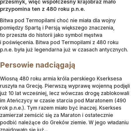
przesmyk, więc współczesny krajobraz mało
przypomina ten z 480 roku p.n.e.
Bitwa pod Termopilami choć nie miała dla wojny
pomiędzy Spartą i Persją większego znaczenia,
to przeszła do historii jako symbol męstwa
i poświęcenia. Bitwa pod Termopilami z 480 roku
p.n.e. była już legendarna już w czasach antycznych.
Persowie nadciągają
Wiosną 480 roku armia króla perskiego Kserksesa
ruszyła na Grecję. Pierwszą wyprawę wojenną podjęli
już 10 lat wcześniej, lecz wówczas drogę zablokowali
im Ateńczycy w czasie starcia pod Maratonem (490
rok p.n.e.). Tym razem miało być inaczej. Kserkses
zamierzał zemścić się za Maraton i ostatecznie
podbić należące do Greków ziemie. W jego władaniu
znajdowało się już...