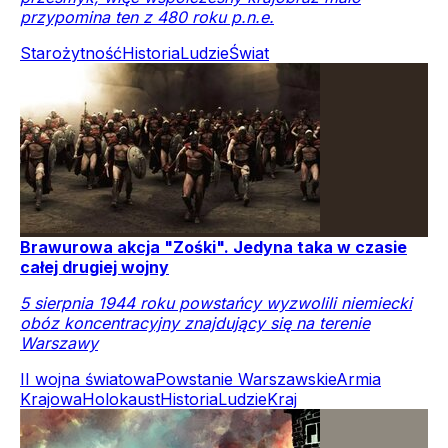
przypomina ten z 480 roku p.n.e.
Starożytność
Historia
Ludzie
Świat
Brawurowa akcja "Zośki". Jedyna taka w czasie
całej drugiej wojny
5 sierpnia 1944 roku powstańcy wyzwolili niemiecki
obóz koncentracyjny znajdujący się na terenie
Warszawy
II wojna światowa
Powstanie Warszawskie
Armia
Krajowa
Holokaust
Historia
Ludzie
Kraj