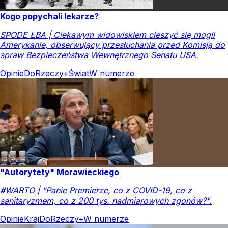
Kogo popychali lekarze?
SPODE ŁBA | Ciekawym widowiskiem cieszyć się mogli
Amerykanie, obserwujący przesłuchania przed Komisją do
spraw Bezpieczeństwa Wewnętrznego Senatu USA.
Opinie
DoRzeczy+
Świat
W numerze
"Autorytety" Morawieckiego
#WARTO | "Panie Premierze, co z COVID-19, co z
sanitaryzmem, co z 200 tys. nadmiarowych zgonów?".
Opinie
Kraj
DoRzeczy+
W numerze