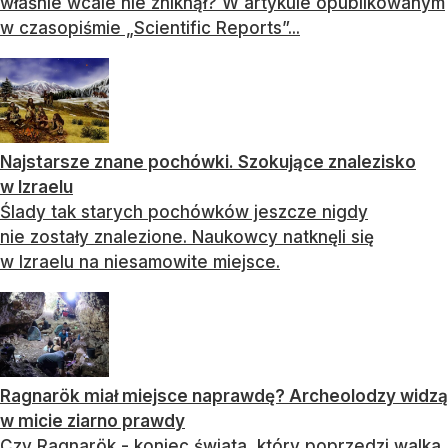
właśnie wcale nie zniknął? W artykule opublikowanym
w czasopiśmie „Scientific Reports”...
Najstarsze znane pochówki. Szokujące znalezisko
w Izraelu
Ślady tak starych pochówków jeszcze nigdy
nie zostały znalezione. Naukowcy natknęli się
w Izraelu na niesamowite miejsce.
Ragnarök miał miejsce naprawdę? Archeolodzy widzą
w micie ziarno prawdy
Czy Ragnarök - koniec świata, który poprzedzi walka