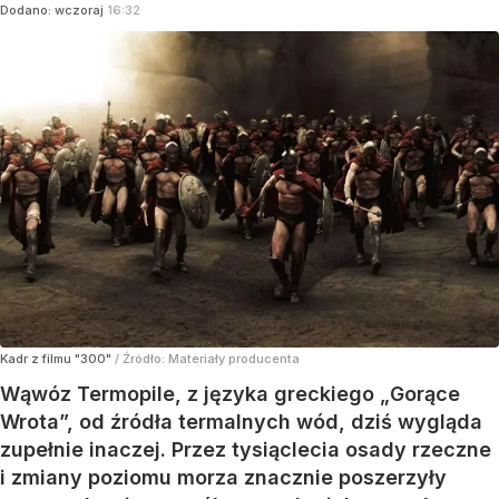
Dodano:
wczoraj
16:32
Kadr z filmu "300"
/ Źródło:
Materiały producenta
Wąwóz Termopile, z języka greckiego „Gorące
Wrota”, od źródła termalnych wód, dziś wygląda
zupełnie inaczej. Przez tysiąclecia osady rzeczne
i zmiany poziomu morza znacznie poszerzyły