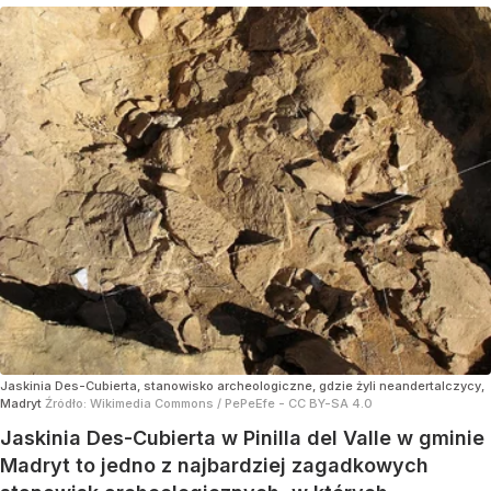
Jaskinia Des-Cubierta, stanowisko archeologiczne, gdzie żyli neandertalczycy,
Madryt
Źródło:
Wikimedia Commons
/
PePeEfe - CC BY-SA 4.0
Jaskinia Des-Cubierta w Pinilla del Valle w gminie
Madryt to jedno z najbardziej zagadkowych