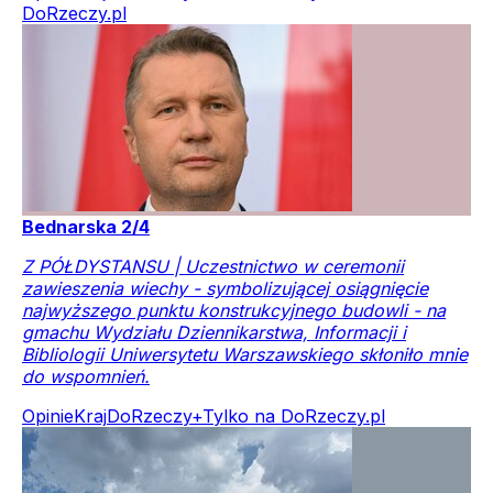
DoRzeczy.pl
Bednarska 2/4
Z PÓŁDYSTANSU | Uczestnictwo w ceremonii
zawieszenia wiechy - symbolizującej osiągnięcie
najwyższego punktu konstrukcyjnego budowli - na
gmachu Wydziału Dziennikarstwa, Informacji i
Bibliologii Uniwersytetu Warszawskiego skłoniło mnie
do wspomnień.
Opinie
Kraj
DoRzeczy+
Tylko na DoRzeczy.pl