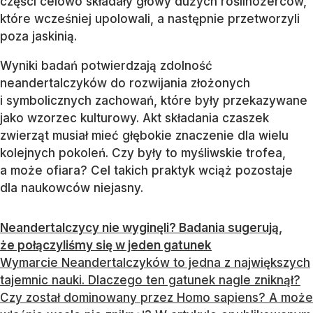
części celowo składały głowy dużych roślinożerców,
które wcześniej upolowali, a następnie przetworzyli
poza jaskinią.
Wyniki badań potwierdzają zdolność
neandertalczyków do rozwijania złożonych
i symbolicznych zachowań, które były przekazywane
jako wzorzec kulturowy. Akt składania czaszek
zwierząt musiał mieć głębokie znaczenie dla wielu
kolejnych pokoleń. Czy były to myśliwskie trofea,
a może ofiara? Cel takich praktyk wciąż pozostaje
dla naukowców niejasny.
Neandertalczycy nie wyginęli? Badania sugerują,
że połączyliśmy się w jeden gatunek
Wymarcie Neandertalczyków to jedna z największych
tajemnic nauki. Dlaczego ten gatunek nagle zniknął?
Czy został dominowany przez Homo sapiens? A może