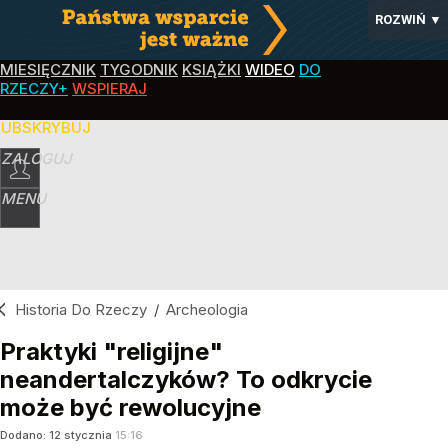
ROZWIŃ
▼
MIESIĘCZNIK
TYGODNIK
KSIĄŻKI
WIDEO
DO
RZECZY+
WSPIERAJ
SUBSKRYBUJ
ZALOGUJ
MENU
Historia Do Rzeczy
/
Archeologia
Praktyki "religijne"
neandertalczyków? To odkrycie
może być rewolucyjne
Dodano:
12
stycznia
15:16