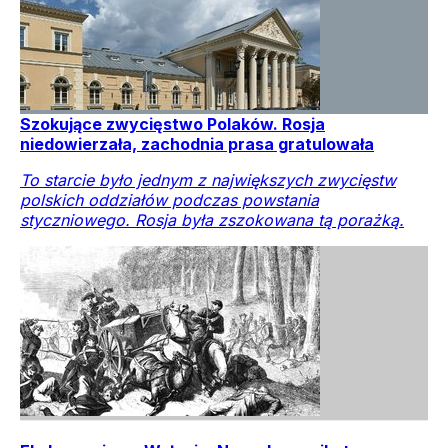
Szokujące zwycięstwo Polaków. Rosja
niedowierzała, zachodnia prasa gratulowała
To starcie było jednym z największych zwycięstw
polskich oddziałów podczas powstania
styczniowego. Rosja była zszokowana tą porażką.