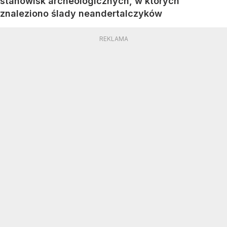
stanowisk archeologicznych, w których
znaleziono ślady neandertalczyków