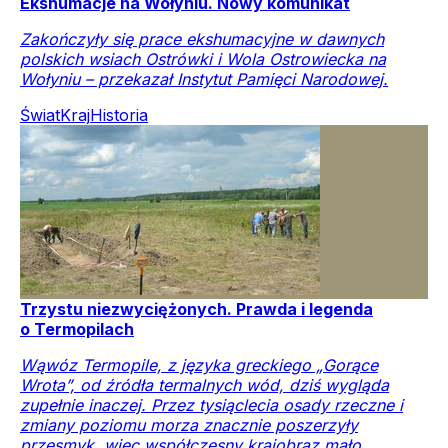
Ekshumacje na Wołyniu. Nowy komunikat
Zakończyły się prace ekshumacyjne w dawnych
polskich wsiach Ostrówki i Wola Ostrowiecka na
Wołyniu – przekazał Instytut Pamięci Narodowej.
Świat
Kraj
Historia
Trzystu niezwyciężonych. Prawda i legenda
o Termopilach
Wąwóz Termopile, z języka greckiego „Gorące
Wrota”, od źródła termalnych wód, dziś wygląda
zupełnie inaczej. Przez tysiąclecia osady rzeczne i
zmiany poziomu morza znacznie poszerzyły
przesmyk, więc współczesny krajobraz mało