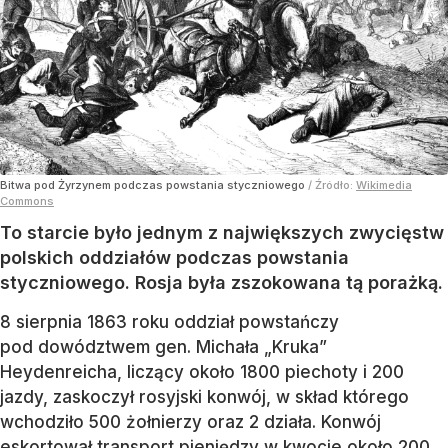
Bitwa pod Żyrzynem podczas powstania styczniowego
/ Źródło:
Wikimedia
Commons
To starcie było jednym z największych zwycięstw
polskich oddziałów podczas powstania
styczniowego. Rosja była zszokowana tą porażką.
8 sierpnia 1863 roku oddział powstańczy
pod dowództwem gen. Michała „Kruka”
Heydenreicha, liczący około 1800 piechoty i 200
jazdy, zaskoczył rosyjski konwój, w skład którego
wchodziło 500 żołnierzy oraz 2 działa. Konwój
eskortował transport pieniędzy w kwocie około 200