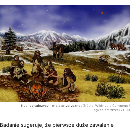
Neandertalczycy - wizja artystyczna
/ Źródło:
Wikimedia Commons
/
Eogksalsrnrtkfka1 / CC0
Badanie sugeruje, że pierwsze duże zawalenie