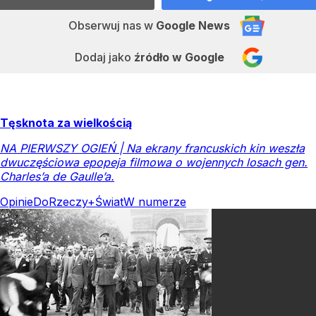
Obserwuj nas
w
Google News
Dodaj jako
źródło w Google
Tęsknota za wielkością
NA PIERWSZY OGIEŃ | Na ekrany francuskich kin weszła
dwuczęściowa epopeja filmowa o wojennych losach gen.
Charles’a de Gaulle’a.
Opinie
DoRzeczy+
Świat
W numerze