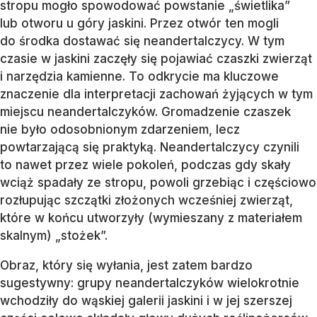
stropu mogło spowodować powstanie „świetlika”
lub otworu u góry jaskini. Przez otwór ten mogli
do środka dostawać się neandertalczycy. W tym
czasie w jaskini zaczęły się pojawiać czaszki zwierząt
i narzędzia kamienne. To odkrycie ma kluczowe
znaczenie dla interpretacji zachowań żyjących w tym
miejscu neandertalczyków. Gromadzenie czaszek
nie było odosobnionym zdarzeniem, lecz
powtarzającą się praktyką. Neandertalczycy czynili
to nawet przez wiele pokoleń, podczas gdy skały
wciąż spadały ze stropu, powoli grzebiąc i częściowo
rozłupując szczątki złożonych wcześniej zwierząt,
które w końcu utworzyły (wymieszany z materiałem
skalnym) „stożek”.
Obraz, który się wyłania, jest zatem bardzo
sugestywny: grupy neandertalczyków wielokrotnie
wchodziły do wąskiej galerii jaskini i w jej szerszej