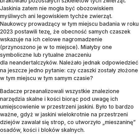
brakowało pozostałych szkieletów tych zwierząt.
Jaskinia zatem nie mogła być obozowiskiem
myśliwych ani legowiskiem tychże zwierząt.
Naukowcy prowadzący w tym miejscu badania w roku
2023 postawili tezę, że obecność samych czaszek
wskazuje na ich celowe nagromadzenie
(przynoszono je w to miejsce). Miałyby one
symboliczne lub rytualne znaczeniu
dla neandertalczyków. Należało jednak odpowiedzieć
na jeszcze jedno pytanie: czy czaszki zostały złożone
w tym miejscu w tym samym czasie?
Badacze przeanalizowali wszystkie znalezione
narzędzia skalne i kości biorąc pod uwagę ich
umiejscowienie w przestrzeni jaskini. Było to bardzo
ważne, gdyż w jaskini wielokrotnie na przestrzeni
dziejów zawalał się strop, co utworzyło „mieszaninę”
osadów, kości i bloków skalnych.