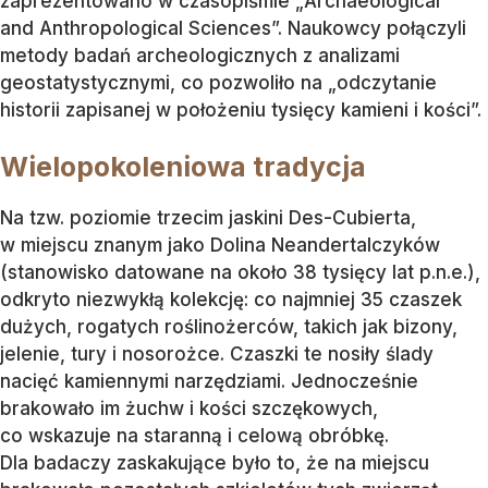
zaprezentowano w czasopiśmie „Archaeological
and Anthropological Sciences”. Naukowcy połączyli
metody badań archeologicznych z analizami
geostatystycznymi, co pozwoliło na „odczytanie
historii zapisanej w położeniu tysięcy kamieni i kości”.
Wielopokoleniowa tradycja
Na tzw. poziomie trzecim jaskini Des-Cubierta,
w miejscu znanym jako Dolina Neandertalczyków
(stanowisko datowane na około 38 tysięcy lat p.n.e.),
odkryto niezwykłą kolekcję: co najmniej 35 czaszek
dużych, rogatych roślinożerców, takich jak bizony,
jelenie, tury i nosorożce. Czaszki te nosiły ślady
nacięć kamiennymi narzędziami. Jednocześnie
brakowało im żuchw i kości szczękowych,
co wskazuje na staranną i celową obróbkę.
Dla badaczy zaskakujące było to, że na miejscu