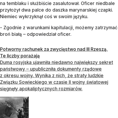
na temblaku i służbiście zasalutował. Oficer niedbale
przyłożył dwa palce do daszka marynarskiej czapki.
Niemiec wykrzyknął coś w swoim języku.
- Zgodnie z warunkami kapitulacji, możemy zatrzymać
broń białą – odpowiedział oficer.
Potworny rachunek za zwycięstwo nad III Rzeszą.
Te liczby porażają
Duma rosyjska ujawniła niedawno największy sekret
państwowy – upubliczniła dokumenty rządowe
z okresu wojny. Wynika z nich, że straty ludzkie
Związku Sowieckiego w czasie II wojny światowej
sięgnęły apokaliptycznych rozmiarów.