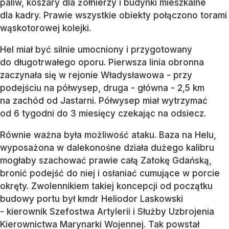
paliw, koszary dla żołnierzy i budynki mieszkalne
dla kadry. Prawie wszystkie obiekty połączono torami
wąskotorowej kolejki.
Hel miał być silnie umocniony i przygotowany
do długotrwałego oporu. Pierwsza linia obronna
zaczynała się w rejonie Władysławowa - przy
podejściu na półwysep, druga - główna - 2,5 km
na zachód od Jastarni. Półwysep miał wytrzymać
od 6 tygodni do 3 miesięcy czekając na odsiecz.
Równie ważna była możliwość ataku. Baza na Helu,
wyposażona w dalekonośne działa dużego kalibru
mogłaby szachować prawie całą Zatokę Gdańską,
bronić podejść do niej i osłaniać cumujące w porcie
okręty. Zwolennikiem takiej koncepcji od początku
budowy portu był kmdr Heliodor Laskowski
- kierownik Szefostwa Artylerii i Służby Uzbrojenia
Kierownictwa Marynarki Wojennej. Tak powstał