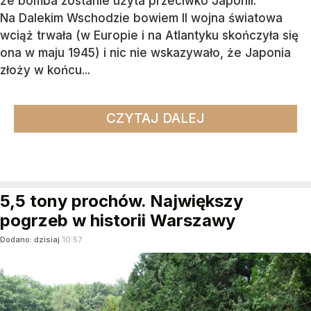
że bomba zostanie użyta przeciwko Japonii.
Na Dalekim Wschodzie bowiem II wojna światowa
wciąż trwała (w Europie i na Atlantyku skończyła się
ona w maju 1945) i nic nie wskazywało, że Japonia
złoży w końcu...
CZYTAJ DALEJ
5,5 tony prochów. Największy
pogrzeb w historii Warszawy
Dodano:
dzisiaj
10:57