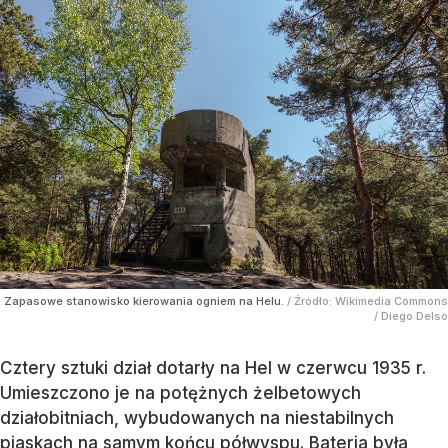
Zapasowe stanowisko kierowania ogniem na Helu.
/ Źródło:
Wikimedia Commons
/
Diego Delso
Cztery sztuki dział dotarły na Hel w czerwcu 1935 r.
Umieszczono je na potężnych żelbetowych
działobitniach, wybudowanych na niestabilnych
piaskach na samym końcu półwyspu. Bateria była