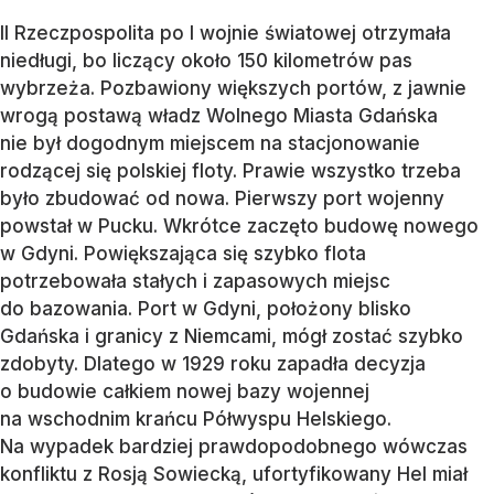
II Rzeczpospolita po I wojnie światowej otrzymała
niedługi, bo liczący około 150 kilometrów pas
wybrzeża. Pozbawiony większych portów, z jawnie
wrogą postawą władz Wolnego Miasta Gdańska
nie był dogodnym miejscem na stacjonowanie
rodzącej się polskiej floty. Prawie wszystko trzeba
było zbudować od nowa. Pierwszy port wojenny
powstał w Pucku. Wkrótce zaczęto budowę nowego
w Gdyni. Powiększająca się szybko flota
potrzebowała stałych i zapasowych miejsc
do bazowania. Port w Gdyni, położony blisko
Gdańska i granicy z Niemcami, mógł zostać szybko
zdobyty. Dlatego w 1929 roku zapadła decyzja
o budowie całkiem nowej bazy wojennej
na wschodnim krańcu Półwyspu Helskiego.
Na wypadek bardziej prawdopodobnego wówczas
konfliktu z Rosją Sowiecką, ufortyfikowany Hel miał