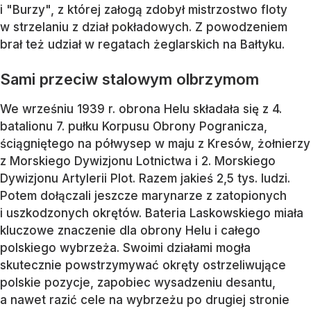
i "Burzy", z której załogą zdobył mistrzostwo floty
w strzelaniu z dział pokładowych. Z powodzeniem
brał też udział w regatach żeglarskich na Bałtyku.
Sami przeciw stalowym olbrzymom
We wrześniu 1939 r. obrona Helu składała się z 4.
batalionu 7. pułku Korpusu Obrony Pogranicza,
ściągniętego na półwysep w maju z Kresów, żołnierzy
z Morskiego Dywizjonu Lotnictwa i 2. Morskiego
Dywizjonu Artylerii Plot. Razem jakieś 2,5 tys. ludzi.
Potem dołączali jeszcze marynarze z zatopionych
i uszkodzonych okrętów. Bateria Laskowskiego miała
kluczowe znaczenie dla obrony Helu i całego
polskiego wybrzeża. Swoimi działami mogła
skutecznie powstrzymywać okręty ostrzeliwujące
polskie pozycje, zapobiec wysadzeniu desantu,
a nawet razić cele na wybrzeżu po drugiej stronie