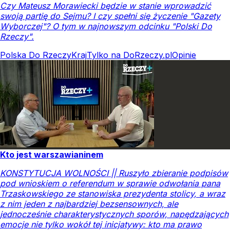
Czy Mateusz Morawiecki będzie w stanie wprowadzić
swoją partię do Sejmu? I czy spełni się życzenie "Gazety
Wyborczej"? O tym w najnowszym odcinku "Polski Do
Rzeczy".
Polska Do Rzeczy
Kraj
Tylko na DoRzeczy.pl
Opinie
Kto jest warszawianinem
KONSTYTUCJA WOLNOŚCI || Ruszyło zbieranie podpisów
pod wnioskiem o referendum w sprawie odwołania pana
Trzaskowskiego ze stanowiska prezydenta stolicy, a wraz
z nim jeden z najbardziej bezsensownych, ale
jednocześnie charakterystycznych sporów, napędzających
emocje nie tylko wokół tej inicjatywy: kto ma prawo