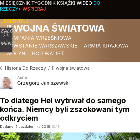
MIESIĘCZNIK
TYGODNIK
KSIĄŻKI
WIDEO
DO
RZECZY+
WSPIERAJ
SUBSKRYBUJ
II WOJNA ŚWIATOWA
ZALOGUJ
KAMPANIA WRZEŚNIOWA
MENU
POWSTANIE WARSZAWSKIE
ARMIA KRAJOWA
WOŁYŃ
HOLOKAUST
Historia Do Rzeczy
/
II wojna światowa
Autor:
Grzegorz Janiszewski
To dlatego Hel wytrwał do samego
końca. Niemcy byli zszokowani tym
odkryciem
Dodano:
2
października
2019
13:18