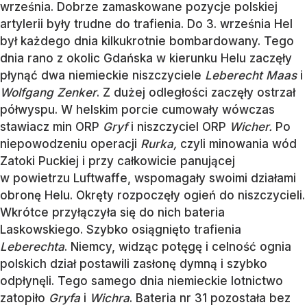
września. Dobrze zamaskowane pozycje polskiej
artylerii były trudne do trafienia. Do 3. września Hel
był każdego dnia kilkukrotnie bombardowany. Tego
dnia rano z okolic Gdańska w kierunku Helu zaczęły
płynąć dwa niemieckie niszczyciele
Leberecht Maas
i
Wolfgang Zenker
. Z dużej odległości zaczęły ostrzał
półwyspu. W helskim porcie cumowały wówczas
stawiacz min ORP
Gryf
i niszczyciel ORP
Wicher.
Po
niepowodzeniu operacji
Rurka,
czyli minowania wód
Zatoki Puckiej i przy całkowicie panującej
w powietrzu Luftwaffe, wspomagały swoimi działami
obronę Helu. Okręty rozpoczęły ogień do niszczycieli.
Wkrótce przyłączyła się do nich bateria
Laskowskiego. Szybko osiągnięto trafienia
Leberechta
. Niemcy, widząc potęgę i celność ognia
polskich dział postawili zasłonę dymną i szybko
odpłynęli. Tego samego dnia niemieckie lotnictwo
zatopiło
Gryfa
i
Wichra
. Bateria nr 31 pozostała bez