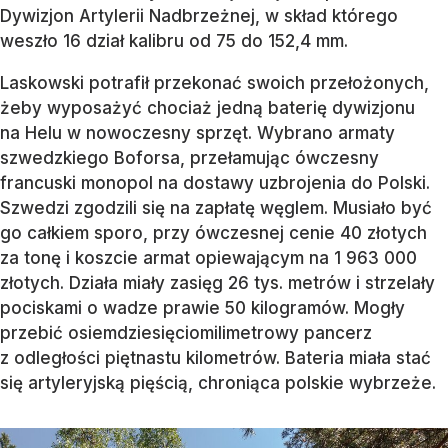
Dywizjon Artylerii Nadbrzeżnej, w skład którego
weszło 16 dział kalibru od 75 do 152,4 mm.
Laskowski potrafił przekonać swoich przełożonych,
żeby wyposażyć chociaż jedną baterię dywizjonu
na Helu w nowoczesny sprzęt. Wybrano armaty
szwedzkiego Boforsa, przełamując ówczesny
francuski monopol na dostawy uzbrojenia do Polski.
Szwedzi zgodzili się na zapłatę węglem. Musiało być
go całkiem sporo, przy ówczesnej cenie 40 złotych
za tonę i koszcie armat opiewającym na 1 963 000
złotych. Działa miały zasięg 26 tys. metrów i strzelały
pociskami o wadze prawie 50 kilogramów. Mogły
przebić osiemdziesięciomilimetrowy pancerz
z odległości piętnastu kilometrów. Bateria miała stać
się artyleryjską pięścią, chroniąca polskie wybrzeże.