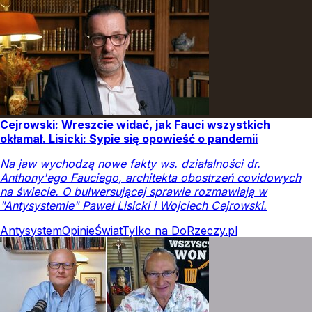
Cejrowski: Wreszcie widać, jak Fauci wszystkich
okłamał. Lisicki: Sypie się opowieść o pandemii
Na jaw wychodzą nowe fakty ws. działalności dr.
Anthony'ego Fauciego, architekta obostrzeń covidowych
na świecie. O bulwersującej sprawie rozmawiają w
"Antysystemie" Paweł Lisicki i Wojciech Cejrowski.
Antysystem
Opinie
Świat
Tylko na DoRzeczy.pl