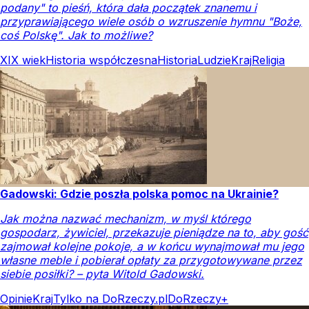
podany" to pieśń, która dała początek znanemu i
przyprawiającego wiele osób o wzruszenie hymnu "Boże,
coś Polskę". Jak to możliwe?
XIX wiek
Historia współczesna
Historia
Ludzie
Kraj
Religia
Gadowski: Gdzie poszła polska pomoc na Ukrainie?
Jak można nazwać mechanizm, w myśl którego
gospodarz, żywiciel, przekazuje pieniądze na to, aby gość
zajmował kolejne pokoje, a w końcu wynajmował mu jego
własne meble i pobierał opłaty za przygotowywane przez
siebie posiłki? – pyta Witold Gadowski.
Opinie
Kraj
Tylko na DoRzeczy.pl
DoRzeczy+