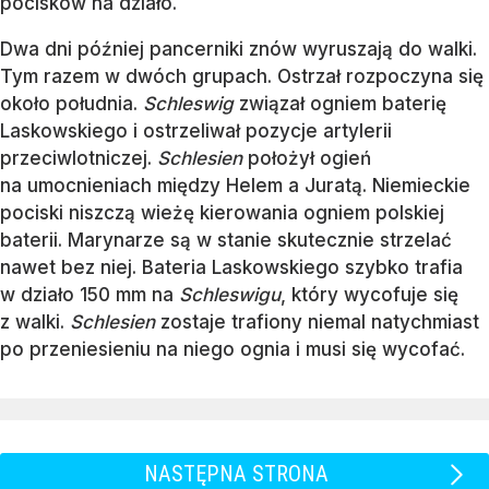
pocisków na działo.
Dwa dni później pancerniki znów wyruszają do walki.
Tym razem w dwóch grupach. Ostrzał rozpoczyna się
około południa.
Schleswig
związał ogniem baterię
Laskowskiego i ostrzeliwał pozycje artylerii
przeciwlotniczej.
Schlesien
położył ogień
na umocnieniach między Helem a Juratą. Niemieckie
pociski niszczą wieżę kierowania ogniem polskiej
baterii. Marynarze są w stanie skutecznie strzelać
nawet bez niej. Bateria Laskowskiego szybko trafia
w działo 150 mm na
Schleswigu
, który wycofuje się
z walki.
Schlesien
zostaje trafiony niemal natychmiast
po przeniesieniu na niego ognia i musi się wycofać.
NASTĘPNA STRONA