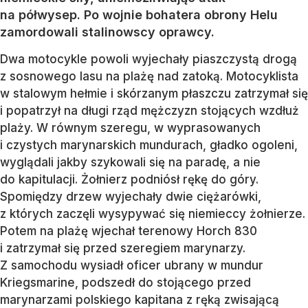
na półwysep. Po wojnie bohatera obrony Helu
zamordowali stalinowscy oprawcy.
Dwa motocykle powoli wyjechały piaszczystą drogą
z sosnowego lasu na plażę nad zatoką. Motocyklista
w stalowym hełmie i skórzanym płaszczu zatrzymał się
i popatrzył na długi rząd mężczyzn stojących wzdłuż
plaży. W równym szeregu, w wyprasowanych
i czystych marynarskich mundurach, gładko ogoleni,
wyglądali jakby szykowali się na paradę, a nie
do kapitulacji. Żołnierz podniósł rękę do góry.
Spomiędzy drzew wyjechały dwie ciężarówki,
z których zaczęli wysypywać się niemieccy żołnierze.
Potem na plażę wjechał terenowy Horch 830
i zatrzymał się przed szeregiem marynarzy.
Z samochodu wysiadł oficer ubrany w mundur
Kriegsmarine, podszedł do stojącego przed
marynarzami polskiego kapitana z ręką zwisającą