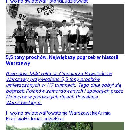
II wojna światowa
Historia
Ludzie
Świat
5,5 tony prochów. Największy pogrzeb w historii
Warszawy
6 sierpnia 1946 roku na Cmentarzu Powstańców
Warszawy przywieziono 5,5 tony prochów
umieszczonych w 117 trumnach. Tego dnia odbył się
pogrzeb Polaków zamordowanych i spalonych przez
Niemców w pierwszych dniach Powstania
Warszawskiego.
II wojna światowa
Powstanie Warszawskie
Armia
Krajowa
Historia
Ludzie
Kraj