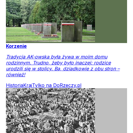
Korzenie
Tradycja AK-owska była żywa w moim domu
rodzinnym. Trudno, żeby było inaczej: rodzice
urodzili się w stolicy. Ba, dziadkowie z obu stron –
również!
Historia
Kraj
Tylko na DoRzeczy.pl