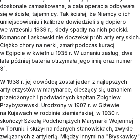
doskonale zamaskowana, a cała operacja odbywała
się w ścisłej tajemnicy. Tak ścisłej, że Niemcy o ich
umiejscowieniu i kalibrze dowiedzieli się dopiero
we wrześniu 1939 r., kiedy spadły na nich pociski.
Komandor Laskowski nie doczekał prób artyleryjskich.
Ciężko chory na nerki, zmarł podczas kuracji
w Egipcie w kwietniu 1935 r. W uznaniu zasług, dwa
lata później bateria otrzymała jego imię oraz numer
31.
W 1938 r. jej dowódcą został jeden z najlepszych
artylerzystów w marynarce, cieszący się uznaniem
przełożonych i podwładnych kapitan Zbigniew
Przybyszewski. Urodzony w 1907 r. w Giżewie
na Kujawach w rodzinie ziemiańskiej, w 1930 r.
skończył Szkołę Podchorążych Marynarki Wojennej
w Toruniu i służył na różnych stanowiskach, zwykle
związanych z artylerią. Między innymi na "Błyskawicy"