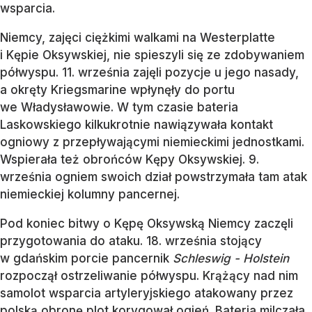
wsparcia.
Niemcy, zajęci ciężkimi walkami na Westerplatte
i Kępie Oksywskiej, nie spieszyli się ze zdobywaniem
półwyspu. 11. września zajęli pozycje u jego nasady,
a okręty Kriegsmarine wpłynęły do portu
we Władysławowie. W tym czasie bateria
Laskowskiego kilkukrotnie nawiązywała kontakt
ogniowy z przepływającymi niemieckimi jednostkami.
Wspierała też obrońców Kępy Oksywskiej. 9.
września ogniem swoich dział powstrzymała tam atak
niemieckiej kolumny pancernej.
Pod koniec bitwy o Kępę Oksywską Niemcy zaczęli
przygotowania do ataku. 18. września stojący
w gdańskim porcie pancernik
Schleswig - Holstein
rozpoczął ostrzeliwanie półwyspu. Krążący nad nim
samolot wsparcia artyleryjskiego atakowany przez
polską obronę plot korygował ogień. Bateria milczała,