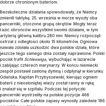
dobrze chronionym bateriom.
Bezskuteczne działania spowodowały, że Niemcy
zmienili taktykę. 25. września w morze wyszły oba
pancerniki, otoczone grupą okrętów. Mogły teraz
razić obrońców wszystkimi swoimi działami, w tym
artylerią główną kalibru 280 mm. Niemcy rozpoczęli
ostrzał z odległości około 15 kilometrów. Ogniowa
nawała zdołała uszkodzić dwa polskie działa, które
jeszcze tego samego dnia zostały naprawione. Polski
pocisk trafił
Schleswiga,
wybuchając w lazarecie
i zabijając czterech marynarzy. W końcu niemiecki
zespół postawił zasłonę dymną i odpłynął w kierunku
Gdańska. Kapitan Przybyszewski, kierując ogniem
baterii z nieosłoniętej wieży został ranny w rękę
i znalazł się w szpitalu. Podczas tej potyczki
pancerniki wystrzeliły na polskie pozycje 468
pocisków. Całe polskie zapasy wynosiły zaledwie 186