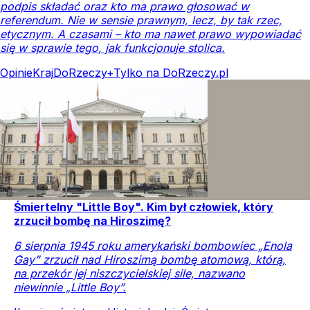
podpis składać oraz kto ma prawo głosować w
referendum. Nie w sensie prawnym, lecz, by tak rzec,
etycznym. A czasami – kto ma nawet prawo wypowiadać
się w sprawie tego, jak funkcjonuje stolica.
Opinie
Kraj
DoRzeczy+
Tylko na DoRzeczy.pl
Śmiertelny "Little Boy". Kim był człowiek, który
zrzucił bombę na Hiroszimę?
6 sierpnia 1945 roku amerykański bombowiec „Enola
Gay” zrzucił nad Hiroszimą bombę atomową, którą,
na przekór jej niszczycielskiej sile, nazwano
niewinnie „Little Boy”.