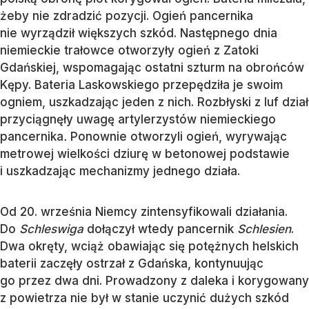
żeby nie zdradzić pozycji. Ogień pancernika
nie wyrządził większych szkód. Następnego dnia
niemieckie trałowce otworzyły ogień z Zatoki
Gdańskiej, wspomagając ostatni szturm na obrońców
Kępy. Bateria Laskowskiego przepędziła je swoim
ogniem, uszkadzając jeden z nich. Rozbłyski z luf dział
przyciągnęły uwagę artylerzystów niemieckiego
pancernika
.
Ponownie otworzyli ogień, wyrywając
metrowej wielkości dziurę w betonowej podstawie
i uszkadzając mechanizmy jednego działa.
Od 20. września Niemcy zintensyfikowali działania.
Do
Schleswiga
dołączył wtedy pancernik
Schlesien
.
Dwa okręty, wciąż obawiając się potężnych helskich
baterii zaczęły ostrzał z Gdańska, kontynuując
go przez dwa dni. Prowadzony z daleka i korygowany
z powietrza nie był w stanie uczynić dużych szkód