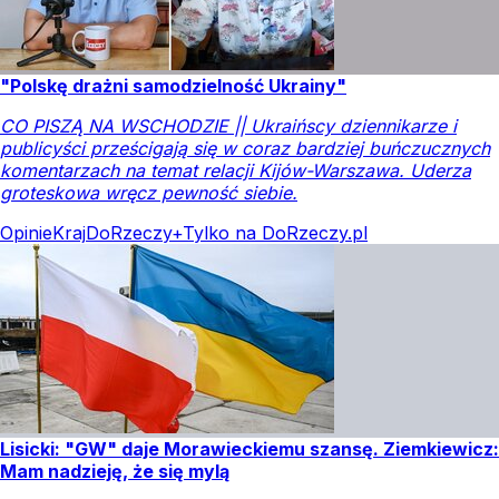
"Polskę drażni samodzielność Ukrainy"
CO PISZĄ NA WSCHODZIE || Ukraińscy dziennikarze i
publicyści prześcigają się w coraz bardziej buńczucznych
komentarzach na temat relacji Kijów-Warszawa. Uderza
groteskowa wręcz pewność siebie.
Opinie
Kraj
DoRzeczy+
Tylko na DoRzeczy.pl
Lisicki: "GW" daje Morawieckiemu szansę. Ziemkiewicz:
Mam nadzieję, że się mylą