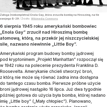
Załoga (niekompletna) Enola Gay, która zrzuciła bombę na Hiroszimę, na tle
swojego B-29
/ Źródło:
Wikimedia Commons
6 sierpnia 1945 roku amerykański bombowiec
„Enola Gay” zrzucił nad Hiroszimą bombę
atomową, którą, na przekór jej niszczycielskiej
sile, nazwano niewinnie „Little Boy”.
Amerykański program budowy bomby jądrowej
pod kryptonimem „Projekt Manhattan” rozpoczął się
w 1942 roku na polecenie prezydenta Franklina D.
Roosevelta. Amerykanie chcieli stworzyć broń,
z którą nie może się równać żadna inna dostępna
do tamtego czasu bomba. Pierwsze próbne użycie
broni jądrowej nastąpiło 16 lipca. Już dwa tygodnie
później gotowa do użycia była bomba, której nadano
imię „Little boy” („Mały chłopiec”). Planowano,