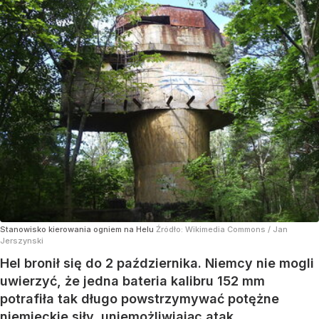
Stanowisko kierowania ogniem na Helu
Źródło:
Wikimedia Commons
/
Jan
Jerszynski
Hel bronił się do 2 października. Niemcy nie mogli
uwierzyć, że jedna bateria kalibru 152 mm
potrafiła tak długo powstrzymywać potężne
niemieckie siły, uniemożliwiając atak