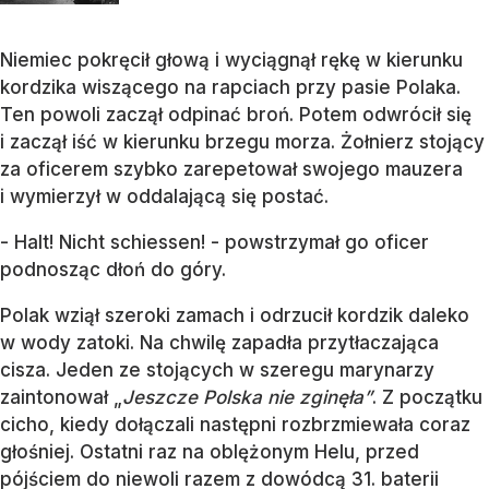
Niemiec pokręcił głową i wyciągnął rękę w kierunku
kordzika wiszącego na rapciach przy pasie Polaka.
Ten powoli zaczął odpinać broń. Potem odwrócił się
i zaczął iść w kierunku brzegu morza. Żołnierz stojący
za oficerem szybko zarepetował swojego mauzera
i wymierzył w oddalającą się postać.
- Halt! Nicht schiessen! - powstrzymał go oficer
podnosząc dłoń do góry.
Polak wziął szeroki zamach i odrzucił kordzik daleko
w wody zatoki. Na chwilę zapadła przytłaczająca
cisza. Jeden ze stojących w szeregu marynarzy
zaintonował „
Jeszcze Polska nie zginęła”
. Z początku
cicho, kiedy dołączali następni rozbrzmiewała coraz
głośniej. Ostatni raz na oblężonym Helu, przed
pójściem do niewoli razem z dowódcą 31. baterii