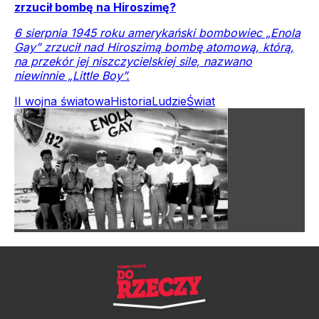
zrzucił bombę na Hiroszimę?
6 sierpnia 1945 roku amerykański bombowiec „Enola
Gay” zrzucił nad Hiroszimą bombę atomową, którą,
na przekór jej niszczycielskiej sile, nazwano
niewinnie „Little Boy”.
II wojna światowa
Historia
Ludzie
Świat