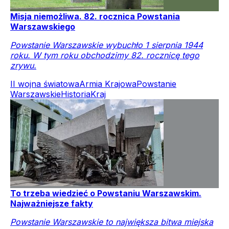
Misja niemożliwa. 82. rocznica Powstania
Warszawskiego
Powstanie Warszawskie wybuchło 1 sierpnia 1944
roku. W tym roku obchodzimy 82. rocznicę tego
zrywu.
II wojna światowa
Armia Krajowa
Powstanie
Warszawskie
Historia
Kraj
To trzeba wiedzieć o Powstaniu Warszawskim.
Najważniejsze fakty
Powstanie Warszawskie to największa bitwa miejska