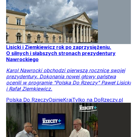
Lisicki i Ziemkiewicz rok po zaprzysiężeniu.
O silnych i słabszych stronach prezydentury
Nawrockiego
Karol Nawrocki obchodzi pierwszą rocznicę swojej
prezydentury. Dokonania nowej głowy państwa
ocenili w programie "Polska Do Rzeczy" Paweł Lisicki
i Rafał Ziemkiewicz.
Polska Do Rzeczy
Opinie
Kraj
Tylko na DoRzeczy.pl