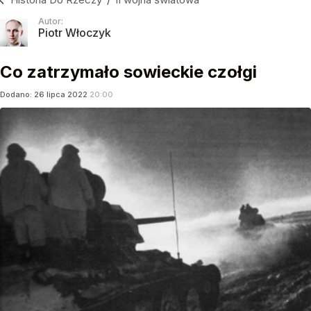
Autor:
Piotr Włoczyk
Co zatrzymało sowieckie czołgi
Dodano:
26
lipca
2022
20:00