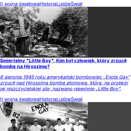
II wojna światowa
Historia
Ludzie
Świat
Śmiertelny "Little Boy". Kim był człowiek, który zrzucił
bombę na Hiroszimę?
6 sierpnia 1945 roku amerykański bombowiec „Enola Gay”
zrzucił nad Hiroszimą bombę atomową, którą, na przekór
jej niszczycielskiej sile, nazwano niewinnie „Little Boy”.
II wojna światowa
Historia
Ludzie
Świat