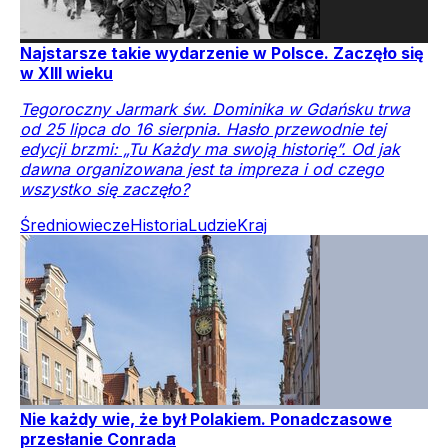
Najstarsze takie wydarzenie w Polsce. Zaczęło się
w XIII wieku
Tegoroczny Jarmark św. Dominika w Gdańsku trwa
od 25 lipca do 16 sierpnia. Hasło przewodnie tej
edycji brzmi: „Tu Każdy ma swoją historię”. Od jak
dawna organizowana jest ta impreza i od czego
wszystko się zaczęło?
Średniowiecze
Historia
Ludzie
Kraj
Nie każdy wie, że był Polakiem. Ponadczasowe
przesłanie Conrada