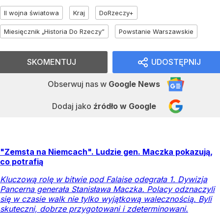
II wojna światowa
Kraj
DoRzeczy+
Miesięcznik „Historia Do Rzeczy”
Powstanie Warszawskie
SKOMENTUJ
UDOSTĘPNIJ
Obserwuj nas
w
Google News
Dodaj jako
źródło w Google
"Zemsta na Niemcach". Ludzie gen. Maczka pokazują,
co potrafią
Kluczową rolę w bitwie pod Falaise odegrała 1. Dywizja
Pancerna generała Stanisława Maczka. Polacy odznaczyli
się w czasie walk nie tylko wyjątkową walecznością. Byli
skuteczni, dobrze przygotowani i zdeterminowani.