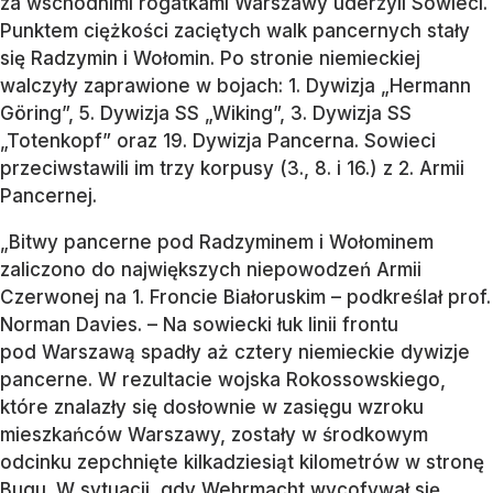
za wschodnimi rogatkami Warszawy uderzyli Sowieci.
Punktem ciężkości zaciętych walk pancernych stały
się Radzymin i Wołomin. Po stronie niemieckiej
walczyły zaprawione w bojach: 1. Dywizja „Hermann
Göring”, 5. Dywizja SS „Wiking”, 3. Dywizja SS
„Totenkopf” oraz 19. Dywizja Pancerna. Sowieci
przeciwstawili im trzy korpusy (3., 8. i 16.) z 2. Armii
Pancernej.
„Bitwy pancerne pod Radzyminem i Wołominem
zaliczono do największych niepowodzeń Armii
Czerwonej na 1. Froncie Białoruskim – podkreślał prof.
Norman Davies. – Na sowiecki łuk linii frontu
pod Warszawą spadły aż cztery niemieckie dywizje
pancerne. W rezultacie wojska Rokossowskiego,
które znalazły się dosłownie w zasięgu wzroku
mieszkańców Warszawy, zostały w środkowym
odcinku zepchnięte kilkadziesiąt kilometrów w stronę
Bugu. W sytuacji, gdy Wehrmacht wycofywał się