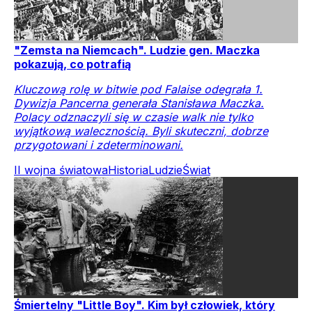
"Zemsta na Niemcach". Ludzie gen. Maczka
pokazują, co potrafią
Kluczową rolę w bitwie pod Falaise odegrała 1.
Dywizja Pancerna generała Stanisława Maczka.
Polacy odznaczyli się w czasie walk nie tylko
wyjątkową walecznością. Byli skuteczni, dobrze
przygotowani i zdeterminowani.
II wojna światowa
Historia
Ludzie
Świat
Śmiertelny "Little Boy". Kim był człowiek, który