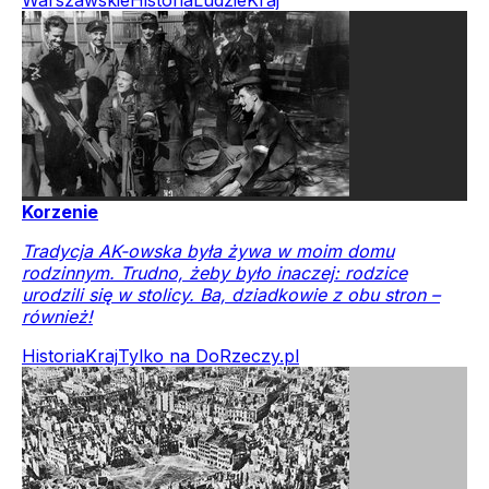
Korzenie
Tradycja AK-owska była żywa w moim domu
rodzinnym. Trudno, żeby było inaczej: rodzice
urodzili się w stolicy. Ba, dziadkowie z obu stron –
również!
Historia
Kraj
Tylko na DoRzeczy.pl