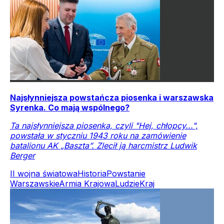
Najsłynniejsza powstańcza piosenka i warszawska
Syrenka. Co mają wspólnego?
Ta najsłynniejsza piosenka, czyli "Hej, chłopcy...",
powstała w styczniu 1943 roku na zamówienie
batalionu AK „Baszta”. Zlecił ją harcmistrz Ludwik
Berger
II wojna światowa
Historia
Powstanie
Warszawskie
Armia Krajowa
Ludzie
Kraj