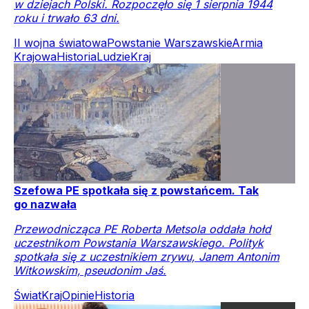
w dziejach Polski. Rozpoczęło się 1 sierpnia 1944
roku i trwało 63 dni.
II wojna światowa
Powstanie Warszawskie
Armia
Krajowa
Historia
Ludzie
Kraj
Szefowa PE spotkała się z powstańcem. Tak
go nazwała
Przewodnicząca PE Roberta Metsola oddała hołd
uczestnikom Powstania Warszawskiego. Polityk
spotkała się z uczestnikiem zrywu, Janem Antonim
Witkowskim, pseudonim Jaś.
Świat
Kraj
Opinie
Historia