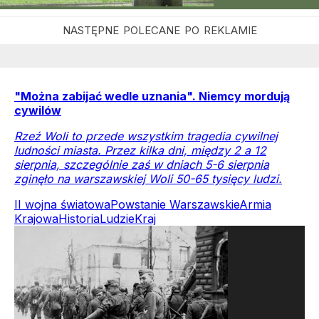
"Można zabijać wedle uznania". Niemcy mordują
cywilów
Rzeź Woli to przede wszystkim tragedia cywilnej
ludności miasta. Przez kilka dni, między 2 a 12
sierpnia, szczególnie zaś w dniach 5-6 sierpnia
zginęło na warszawskiej Woli 50-65 tysięcy ludzi.
II wojna światowa
Powstanie Warszawskie
Armia
Krajowa
Historia
Ludzie
Kraj