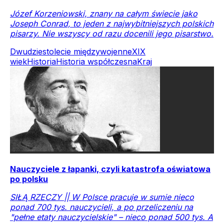
Józef Korzeniowski, znany na całym świecie jako
Joseph Conrad, to jeden z najwybitniejszych polskich
pisarzy. Nie wszyscy od razu docenili jego pisarstwo.
Dwudziestolecie międzywojenne
XIX
wiek
Historia
Historia współczesna
Kraj
Nauczyciele z łapanki, czyli katastrofa oświatowa
po polsku
SIŁĄ RZECZY || W Polsce pracuje w sumie nieco
ponad 700 tys. nauczycieli, a po przeliczeniu na
"pełne etaty nauczycielskie" – nieco ponad 500 tys. A