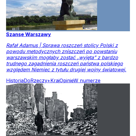
Szanse Warszawy
Rafał Adamus | Sprawa roszczeń stolicy Polski z
powodu metodycznych zniszczeń po powstaniu
warszawskim mogłaby zostać „wyjęta” z bardzo
trudnego zagadnienia roszczeń państwa polskiego
względem Niemiec z tytułu drugiej wojny światowej.
Historia
DoRzeczy+
Kraj
Opinie
W numerze