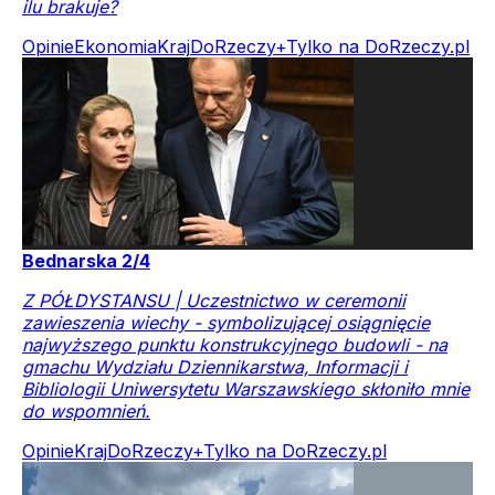
ilu brakuje?
Opinie
Ekonomia
Kraj
DoRzeczy+
Tylko na DoRzeczy.pl
Bednarska 2/4
Z PÓŁDYSTANSU | Uczestnictwo w ceremonii
zawieszenia wiechy - symbolizującej osiągnięcie
najwyższego punktu konstrukcyjnego budowli - na
gmachu Wydziału Dziennikarstwa, Informacji i
Bibliologii Uniwersytetu Warszawskiego skłoniło mnie
do wspomnień.
Opinie
Kraj
DoRzeczy+
Tylko na DoRzeczy.pl