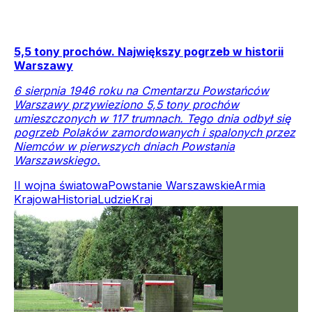
5,5 tony prochów. Największy pogrzeb w historii
Warszawy
6 sierpnia 1946 roku na Cmentarzu Powstańców
Warszawy przywieziono 5,5 tony prochów
umieszczonych w 117 trumnach. Tego dnia odbył się
pogrzeb Polaków zamordowanych i spalonych przez
Niemców w pierwszych dniach Powstania
Warszawskiego.
II wojna światowa
Powstanie Warszawskie
Armia
Krajowa
Historia
Ludzie
Kraj