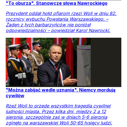
"To oburza". Stanowcze słowa Nawrockiego
Prezydent oddał hołd ofiarom rzezi Woli w dniu 82.
rocznicy wybuchu Powstania Warszawskiego. –
Żaden z tych barbarzyńców nie poniósł
odpowiedzialności – powiedział Karol Nawrocki.
"Można zabijać wedle uznania". Niemcy mordują
cywilów
Rzeź Woli to przede wszystkim tragedia cywilnej
ludności miasta. Przez kilka dni, między 2 a 12
sierpnia, szczególnie zaś w dniach 5-6 sierpnia
zginęło na warszawskiej Woli 50-65 tysięcy ludzi.