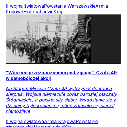
II wojna światowa
Powstanie Warszawskie
Armia
Krajowa
Historia
Ludzie
Kraj
"Waszym przeznaczeniem jest zginąć". Czata 49
w samobójczej akcji
Na Starym Mieście Czata 49 wytrzymał do końca
sierpnia. Wojska niemieckie coraz bardziej otaczały
Śródmieście, a polskie siły słabły. Wydostanie się z
dzielnicy było konieczne, choć zdawało się niemal
niemożliwe
II wojna światowa
Armia Krajowa
Powstanie
Warszawskie
Historia
Ludzie
Kraj