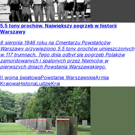
5,5 tony prochów. Największy pogrzeb w historii
Warszawy
6 sierpnia 1946 roku na Cmentarzu Powstańców
Warszawy przywieziono 5,5 tony prochów umieszczonych
w 117 trumnach. Tego dnia odbył się pogrzeb Polaków
zamordowanych i spalonych przez Niemców w
pierwszych dniach Powstania Warszawskiego.
II wojna światowa
Powstanie Warszawskie
Armia
Krajowa
Historia
Ludzie
Kraj