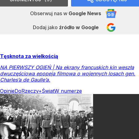
Obserwuj nas
w
Google News
Dodaj jako
źródło w Google
Tęsknota za wielkością
NA PIERWSZY OGIEŃ | Na ekrany francuskich kin weszła
dwuczęściowa epopeja filmowa o wojennych losach gen.
Charles’a de Gaulle’a.
Opinie
DoRzeczy+
Świat
W numerze