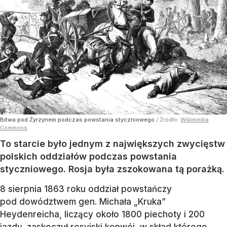
Bitwa pod Żyrzynem podczas powstania styczniowego
/ Źródło:
Wikimedia
Commons
To starcie było jednym z największych zwycięstw
polskich oddziałów podczas powstania
styczniowego. Rosja była zszokowana tą porażką.
8 sierpnia 1863 roku oddział powstańczy
pod dowództwem gen. Michała „Kruka”
Heydenreicha, liczący około 1800 piechoty i 200
jazdy, zaskoczył rosyjski konwój, w skład którego