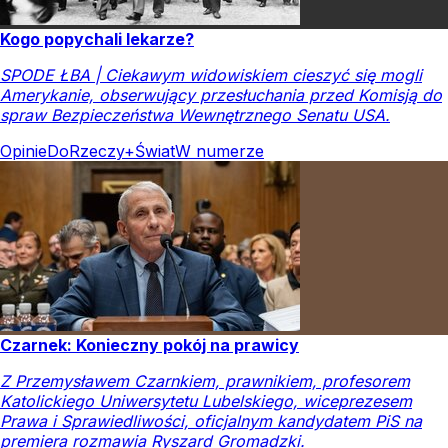
Kogo popychali lekarze?
SPODE ŁBA | Ciekawym widowiskiem cieszyć się mogli
Amerykanie, obserwujący przesłuchania przed Komisją do
spraw Bezpieczeństwa Wewnętrznego Senatu USA.
Opinie
DoRzeczy+
Świat
W numerze
Czarnek: Konieczny pokój na prawicy
Z Przemysławem Czarnkiem, prawnikiem, profesorem
Katolickiego Uniwersytetu Lubelskiego, wiceprezesem
Prawa i Sprawiedliwości, oficjalnym kandydatem PiS na
premiera rozmawia Ryszard Gromadzki.