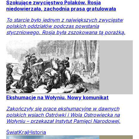
Szokujące zwycięstwo Polaków. Rosja
niedowierzała, zachodnia prasa gratulowała
To starcie było jednym z największych zwycięstw
polskich oddziałów podczas powstania
styczniowego. Rosja była zszokowana tą porażką.
Ekshumacje na Wołyniu. Nowy komunikat
Zakończyły się prace ekshumacyjne w dawnych
polskich wsiach Ostrówki i Wola Ostrowiecka na
Wołyniu – przekazał Instytut Pamięci Narodowej.
Świat
Kraj
Historia