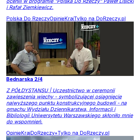
ocenili w programie "Polska Do Rzeczy" Paweł Lisicki
i Rafał Ziemkiewicz.
Polska Do Rzeczy
Opinie
Kraj
Tylko na DoRzeczy.pl
Bednarska 2/4
Z PÓŁDYSTANSU | Uczestnictwo w ceremonii
zawieszenia wiechy - symbolizującej osiągnięcie
najwyższego punktu konstrukcyjnego budowli - na
gmachu Wydziału Dziennikarstwa, Informacji i
Bibliologii Uniwersytetu Warszawskiego skłoniło mnie
do wspomnień.
Opinie
Kraj
DoRzeczy+
Tylko na DoRzeczy.pl