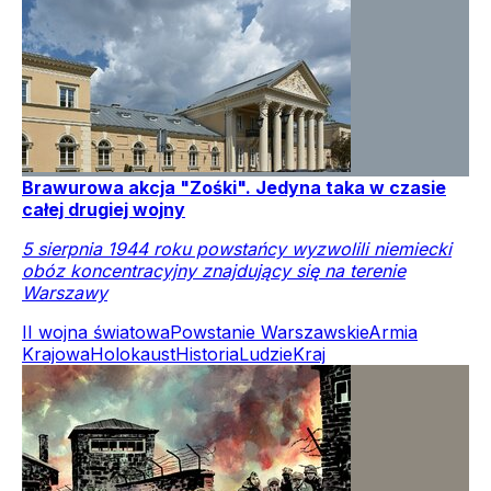
Brawurowa akcja "Zośki". Jedyna taka w czasie
całej drugiej wojny
5 sierpnia 1944 roku powstańcy wyzwolili niemiecki
obóz koncentracyjny znajdujący się na terenie
Warszawy
II wojna światowa
Powstanie Warszawskie
Armia
Krajowa
Holokaust
Historia
Ludzie
Kraj