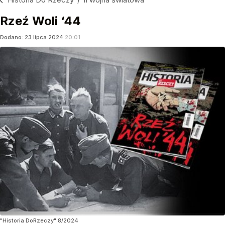
Rzeź Woli ‘44
Dodano:
23
lipca
2024
20:01
"Historia DoRzeczy" 8/2024