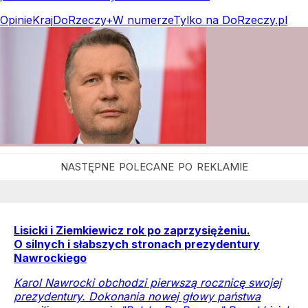
Opinie
Kraj
DoRzeczy+
W numerze
Tylko na DoRzeczy.pl
Lisicki i Ziemkiewicz rok po zaprzysiężeniu.
O silnych i słabszych stronach prezydentury
Nawrockiego
Karol Nawrocki obchodzi pierwszą rocznicę swojej
prezydentury. Dokonania nowej głowy państwa