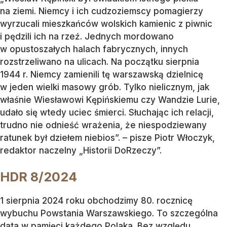
na ziemi. Niemcy i ich cudzoziemscy pomagierzy
wyrzucali mieszkańców wolskich kamienic z piwnic
i pędzili ich na rzeź. Jednych mordowano
w opustoszałych halach fabrycznych, innych
rozstrzeliwano na ulicach. Na początku sierpnia
1944 r. Niemcy zamienili tę warszawską dzielnicę
w jeden wielki masowy grób. Tylko nielicznym, jak
właśnie Wiesławowi Kępińskiemu czy Wandzie Lurie,
udało się wtedy uciec śmierci. Słuchając ich relacji,
trudno nie odnieść wrażenia, że niespodziewany
ratunek był dziełem niebios”. – pisze Piotr Włoczyk,
redaktor naczelny „Historii DoRzeczy”.
HDR 8/2024
1 sierpnia 2024 roku obchodzimy 80. rocznicę
wybuchu Powstania Warszawskiego. To szczególna
data w pamięci każdego Polaka. Bez względu