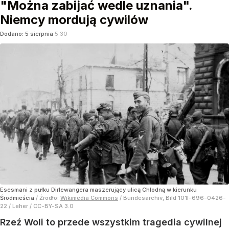
"Można zabijać wedle uznania".
Niemcy mordują cywilów
Dodano:
5
sierpnia
5:30
Esesmani z pułku Dirlewangera maszerujący ulicą Chłodną w kierunku
Śródmieścia
/ Źródło:
Wikimedia Commons
/
Bundesarchiv, Bild 101I-696-0426-
22 / Leher / CC-BY-SA 3.0
Rzeź Woli to przede wszystkim tragedia cywilnej