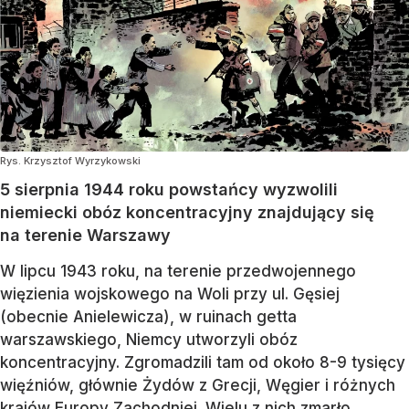
Rys. Krzysztof Wyrzykowski
5 sierpnia 1944 roku powstańcy wyzwolili
niemiecki obóz koncentracyjny znajdujący się
na terenie Warszawy
W lipcu 1943 roku, na terenie przedwojennego
więzienia wojskowego na Woli przy ul. Gęsiej
(obecnie Anielewicza), w ruinach getta
warszawskiego, Niemcy utworzyli obóz
koncentracyjny. Zgromadzili tam od około 8-9 tysięcy
więźniów, głównie Żydów z Grecji, Węgier i różnych
krajów Europy Zachodniej. Wielu z nich zmarło