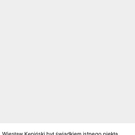
„Wiesław Kępiński był świadkiem istnego piekła