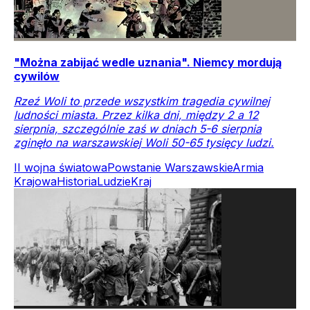
"Można zabijać wedle uznania". Niemcy mordują
cywilów
Rzeź Woli to przede wszystkim tragedia cywilnej
ludności miasta. Przez kilka dni, między 2 a 12
sierpnia, szczególnie zaś w dniach 5-6 sierpnia
zginęło na warszawskiej Woli 50-65 tysięcy ludzi.
II wojna światowa
Powstanie Warszawskie
Armia
Krajowa
Historia
Ludzie
Kraj