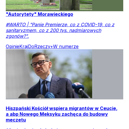
"Autorytety" Morawieckiego
#WARTO | "Panie Premierze, co z COVID-19, co z
sanitaryzmem, co z 200 tys. nadmiarowych
zgonów?".
Opinie
Kraj
DoRzeczy+
W numerze
Hiszpański Kościół wspiera migrantów w Ceucie,
a abp Nowego Meksyku zachęca do budowy
meczetu