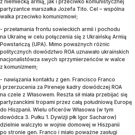
z niemiecką armią, jak i przeciwko komunistycznej
partyzantce marszałka Jozefa Tito. Cel – wspólna
walka przeciwko komunizmowi;
- przełamania frontu sowieckich armii i pochodu
na Ukrainę w celu połączenia się z Ukraińską Armią
Powstańczą (UPA). Mimo poważnych różnic
politycznych dowództwo ROA uznawało ukraińskich
nacjonalistówza swych sprzymierzeńców w walce
z komunizmem;
- nawiązania kontaktu z gen. Francisco Franco
i przerzucenia za Pireneje kadry dowódczej ROA
na czele z Własowem. Reszta sił miała przebijać się
partyzanckimi tropami przez całą południową Europę
do Hiszpanii. Wielu oficerów Własowa (w tym
dowódca 3. Pułku 1. Dywizji płk Igor Sacharow)
dzielnie walczyło w wojnie domowej w Hiszpanii
po stronie gen. Franco i miało poważne zasługi