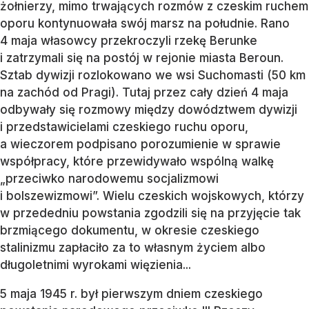
żołnierzy, mimo trwających rozmów z czeskim ruchem
oporu kontynuowała swój marsz na południe. Rano
4 maja własowcy przekroczyli rzekę Berunke
i zatrzymali się na postój w rejonie miasta Beroun.
Sztab dywizji rozlokowano we wsi Suchomasti (50 km
na zachód od Pragi). Tutaj przez cały dzień 4 maja
odbywały się rozmowy między dowództwem dywizji
i przedstawicielami czeskiego ruchu oporu,
a wieczorem podpisano porozumienie w sprawie
współpracy, które przewidywało wspólną walkę
„przeciwko narodowemu socjalizmowi
i bolszewizmowi”. Wielu czeskich wojskowych, którzy
w przededniu powstania zgodzili się na przyjęcie tak
brzmiącego dokumentu, w okresie czeskiego
stalinizmu zapłaciło za to własnym życiem albo
długoletnimi wyrokami więzienia...
5 maja 1945 r. był pierwszym dniem czeskiego