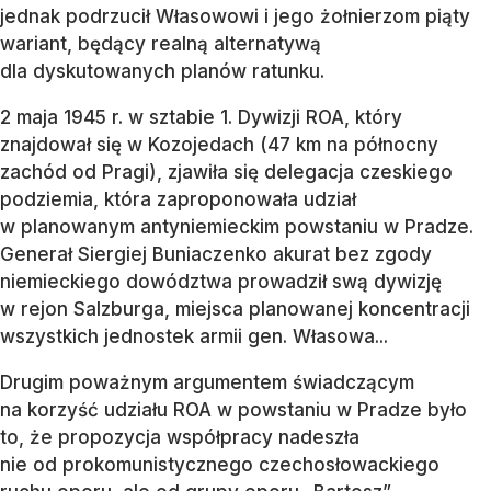
jednak podrzucił Własowowi i jego żołnierzom piąty
wariant, będący realną alternatywą
dla dyskutowanych planów ratunku.
2 maja 1945 r. w sztabie 1. Dywizji ROA, który
znajdował się w Kozojedach (47 km na północny
zachód od Pragi), zjawiła się delegacja czeskiego
podziemia, która zaproponowała udział
w planowanym antyniemieckim powstaniu w Pradze.
Generał Siergiej Buniaczenko akurat bez zgody
niemieckiego dowództwa prowadził swą dywizję
w rejon Salzburga, miejsca planowanej koncentracji
wszystkich jednostek armii gen. Własowa...
Drugim poważnym argumentem świadczącym
na korzyść udziału ROA w powstaniu w Pradze było
to, że propozycja współpracy nadeszła
nie od prokomunistycznego czechosłowackiego