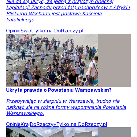
Nie da się ukryć, że jedną z przyczyn obecnej
kapitulacji Zachodu przed falą nachodźców z Afryki i
Bliskiego Wschodu jest postawa Kościoła
katolickiego.
Opinie
Świat
Tylko na DoRzeczy.pl
Ukryta prawda o Powstaniu Warszawskim?
Przebywając w sierpniu w Warszawie, trudno nie
natknąć się na różne formy wspominania Powstania
Warszawskiego.
Opinie
Kraj
DoRzeczy+
Tylko na DoRzeczy.pl