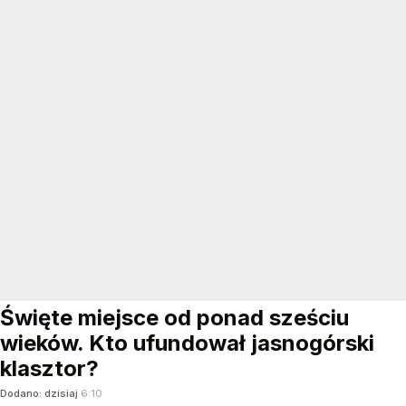
Święte miejsce od ponad sześciu
wieków. Kto ufundował jasnogórski
klasztor?
Dodano:
dzisiaj
6:10