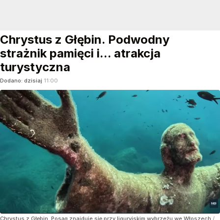
Chrystus z Głębin. Podwodny
strażnik pamięci i... atrakcja
turystyczna
Dodano:
dzisiaj
11:00
Chrystus z Głębin. Posąg znajduje się przy liguryjskim wybrzeżu we Włoszech
/