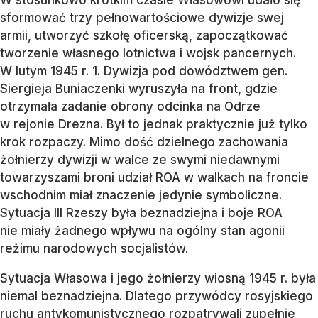
sformować trzy pełnowartościowe dywizje swej
armii, utworzyć szkołę oficerską, zapoczątkować
tworzenie własnego lotnictwa i wojsk pancernych.
W lutym 1945 r. 1. Dywizja pod dowództwem gen.
Siergieja Buniaczenki wyruszyła na front, gdzie
otrzymała zadanie obrony odcinka na Odrze
w rejonie Drezna. Był to jednak praktycznie już tylko
krok rozpaczy. Mimo dość dzielnego zachowania
żołnierzy dywizji w walce ze swymi niedawnymi
towarzyszami broni udział ROA w walkach na froncie
wschodnim miał znaczenie jedynie symboliczne.
Sytuacja III Rzeszy była beznadziejna i boje ROA
nie miały żadnego wpływu na ogólny stan agonii
reżimu narodowych socjalistów.
Sytuacja Własowa i jego żołnierzy wiosną 1945 r. była
niemal beznadziejna. Dlatego przywódcy rosyjskiego
ruchu antykomunistycznego rozpatrywali zupełnie