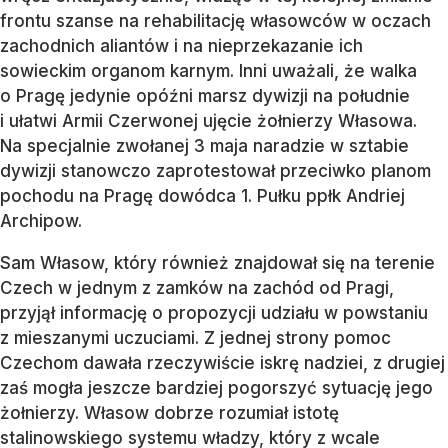
frontu szanse na rehabilitację własowców w oczach
zachodnich aliantów i na nieprzekazanie ich
sowieckim organom karnym. Inni uważali, że walka
o Pragę jedynie opóźni marsz dywizji na południe
i ułatwi Armii Czerwonej ujęcie żołnierzy Własowa.
Na specjalnie zwołanej 3 maja naradzie w sztabie
dywizji stanowczo zaprotestował przeciwko planom
pochodu na Pragę dowódca 1. Pułku ppłk Andriej
Archipow.
Sam Własow, który również znajdował się na terenie
Czech w jednym z zamków na zachód od Pragi,
przyjął informację o propozycji udziału w powstaniu
z mieszanymi uczuciami. Z jednej strony pomoc
Czechom dawała rzeczywiście iskrę nadziei, z drugiej
zaś mogła jeszcze bardziej pogorszyć sytuację jego
żołnierzy. Własow dobrze rozumiał istotę
stalinowskiego systemu władzy, który z wcale