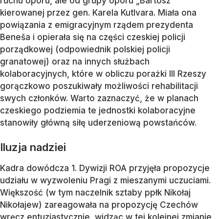
ruchu oporu, ale od grupy oporu „Bartosz”
kierowanej przez gen. Karela Kutlvara. Miała ona
powiązania z emigracyjnym rządem prezydenta
Beneša i opierała się na części czeskiej policji
porządkowej (odpowiednik polskiej policji
granatowej) oraz na innych służbach
kolaboracyjnych, które w obliczu porażki III Rzeszy
gorączkowo poszukiwały możliwości rehabilitacji
swych członków. Warto zaznaczyć, że w planach
czeskiego podziemia te jednostki kolaboracyjne
stanowiły główną siłę uderzeniową powstańców.
Iluzja nadziei
Kadra dowódcza 1. Dywizji ROA przyjęła propozycje
udziału w wyzwoleniu Pragi z mieszanymi uczuciami.
Większość (w tym naczelnik sztaby ppłk Nikołaj
Nikołajew) zareagowała na propozycję Czechów
wręcz entuzjastycznie, widząc w tej kolejnej zmianie