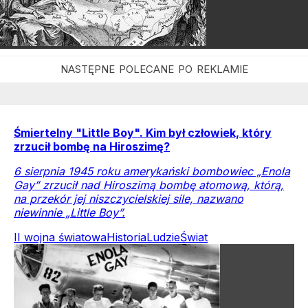
Śmiertelny "Little Boy". Kim był człowiek, który
zrzucił bombę na Hiroszimę?
6 sierpnia 1945 roku amerykański bombowiec „Enola
Gay” zrzucił nad Hiroszimą bombę atomową, którą,
na przekór jej niszczycielskiej sile, nazwano
niewinnie „Little Boy”.
II wojna światowa
Historia
Ludzie
Świat