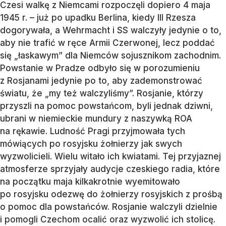
Czesi walkę z Niemcami rozpoczęli dopiero 4 maja
1945 r. – już po upadku Berlina, kiedy III Rzesza
dogorywała, a Wehrmacht i SS walczyły jedynie o to,
aby nie trafić w ręce Armii Czerwonej, lecz poddać
się „łaskawym” dla Niemców sojusznikom zachodnim.
Powstanie w Pradze odbyło się w porozumieniu
z Rosjanami jedynie po to, aby zademonstrować
światu, że „my też walczyliśmy”. Rosjanie, którzy
przyszli na pomoc powstańcom, byli jednak dziwni,
ubrani w niemieckie mundury z naszywką ROA
na rękawie. Ludność Pragi przyjmowała tych
mówiących po rosyjsku żołnierzy jak swych
wyzwolicieli. Wielu witało ich kwiatami. Tej przyjaznej
atmosferze sprzyjały audycje czeskiego radia, które
na początku maja kilkakrotnie wyemitowało
po rosyjsku odezwę do żołnierzy rosyjskich z prośbą
o pomoc dla powstańców. Rosjanie walczyli dzielnie
i pomogli Czechom ocalić oraz wyzwolić ich stolicę.