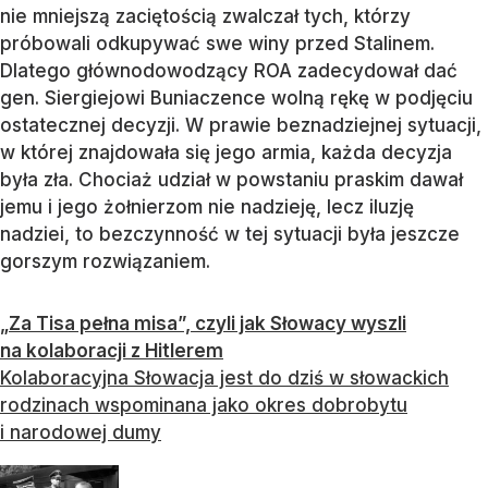
nie mniejszą zaciętością zwalczał tych, którzy
próbowali odkupywać swe winy przed Stalinem.
Dlatego głównodowodzący ROA zadecydował dać
gen. Siergiejowi Buniaczence wolną rękę w podjęciu
ostatecznej decyzji. W prawie beznadziejnej sytuacji,
w której znajdowała się jego armia, każda decyzja
była zła. Chociaż udział w powstaniu praskim dawał
jemu i jego żołnierzom nie nadzieję, lecz iluzję
nadziei, to bezczynność w tej sytuacji była jeszcze
gorszym rozwiązaniem.
„Za Tisa pełna misa”, czyli jak Słowacy wyszli
na kolaboracji z Hitlerem
Kolaboracyjna Słowacja jest do dziś w słowackich
rodzinach wspominana jako okres dobrobytu
i narodowej dumy