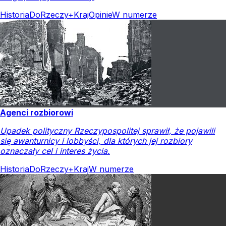
Historia
DoRzeczy+
Kraj
Opinie
W numerze
Agenci rozbiorowi
Upadek polityczny Rzeczypospolitej sprawił, że pojawili
się awanturnicy i lobbyści, dla których jej rozbiory
oznaczały cel i interes życia.
Historia
DoRzeczy+
Kraj
W numerze