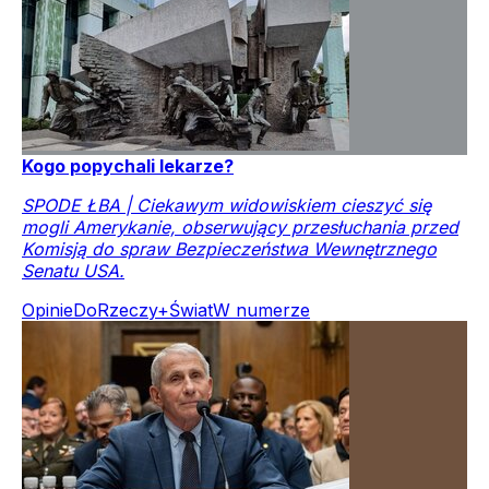
Kogo popychali lekarze?
SPODE ŁBA | Ciekawym widowiskiem cieszyć się
mogli Amerykanie, obserwujący przesłuchania przed
Komisją do spraw Bezpieczeństwa Wewnętrznego
Senatu USA.
Opinie
DoRzeczy+
Świat
W numerze