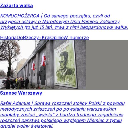
Zażarta walka
KOMUCHOŻERCA | Od samego początku, czyli od
przyjęcia ustawy o Narodowym Dniu Pamięci Żołnierzy
Wyklętych (to już 15 lat), trwa z nimi bezpardonowa walka.
Historia
DoRzeczy+
Kraj
Opinie
W numerze
Szanse Warszawy
Rafał Adamus | Sprawa roszczeń stolicy Polski z powodu
metodycznych zniszczeń po powstaniu warszawskim
mogłaby zostać „wyjęta” z bardzo trudnego zagadnienia
roszczeń państwa polskiego względem Niemiec z tytułu
drugiej wojny światowej.