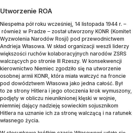
Utworzenie ROA
Niespełna pół roku wcześniej, 14 listopada 1944 r. –
również w Pradze – został utworzony KONR (Komitet
Wyzwolenia Narodów Rosji) pod przewodnictwem
Andrieja Własowa. W skład organizacji weszli liderzy
większości ruchów kolaboracyjnych narodów ZSRS
walczących po stronie III Rzeszy. W konsekwencji
kierownictwo Niemiec zgodziło się na utworzenie
osobnej armii KONR, która miała wałczyć na froncie
pod dowództwem Własowa jako jedna całość. Był
to ze strony Hitlera i jego otoczenia krok wymuszony,
podjęty w obliczu nieuniknionej klęski w wojnie,
niemniej dający nadzieję sowieckim sojusznikom
Hitlera na uznanie ich za stronę walczącą i na ratunek
własnego życia.
W stosunkowo krótkim czasie Własowowi udało się