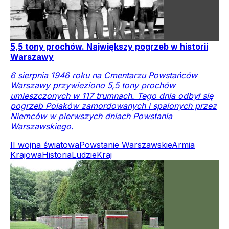
5,5 tony prochów. Największy pogrzeb w historii
Warszawy
6 sierpnia 1946 roku na Cmentarzu Powstańców
Warszawy przywieziono 5,5 tony prochów
umieszczonych w 117 trumnach. Tego dnia odbył się
pogrzeb Polaków zamordowanych i spalonych przez
Niemców w pierwszych dniach Powstania
Warszawskiego.
II wojna światowa
Powstanie Warszawskie
Armia
Krajowa
Historia
Ludzie
Kraj