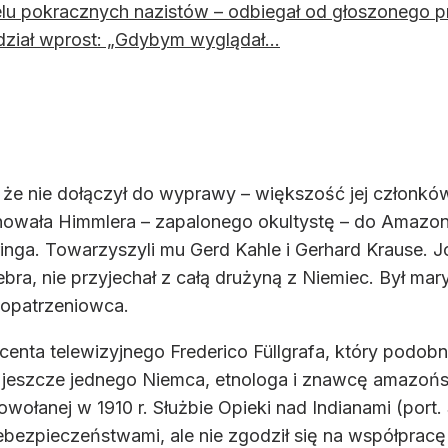
elu pokracznych nazistów – odbiegał od głoszonego pr
ział wprost: „Gdybym wyglądał...
 że nie dołączył do wyprawy – większość jej członkó
owała Himmlera – zapalonego okultystę – do Amazoni
a. Towarzyszyli mu Gerd Kahle i Gerhard Krause. Jos
bra, nie przyjechał z całą drużyną z Niemiec. Był ma
zaopatrzeniowca.
centa telewizyjnego Frederico Füllgrafa, który podobn
eszcze jednego Niemca, etnologa i znawcę amazoński
powołanej w 1910 r. Służbie Opieki nad Indianami (port
bezpieczeństwami, ale nie zgodził się na współpracę