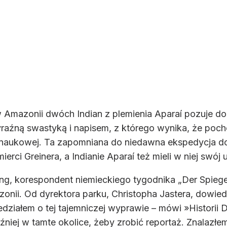
w Amazonii dwóch Indian z plemienia Aparaí pozuje do 
yraźną swastyką i napisem, z którego wynika, że poc
naukowej. Ta zapomniana do niedawna ekspedycja do 
ierci Greinera, a Indianie Aparaí też mieli w niej swój u
üsing, korespondent niemieckiego tygodnika „Der Spi
ii. Od dyrektora parku, Christopha Jastera, dowiedzi
edziałem o tej tajemniczej wyprawie – mówi »Historii 
niej w tamte okolice, żeby zrobić reportaż. Znalazłem