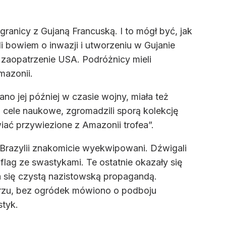
granicy z Gujaną Francuską. I to mógł być, jak
 bowiem o inwazji i utworzeniu w Gujanie
 zaopatrzenie USA. Podróżnicy mieli
mazonii.
o jej później w czasie wojny, miała też
ż cele naukowe, zgromadzili sporą kolekcję
ać przywiezione z Amazonii trofea”.
o Brazylii znakomicie wyekwipowani. Dźwigali
 flag ze swastykami. Te ostatnie okazały się
 się czystą nazistowską propagandą.
rzu, bez ogródek mówiono o podboju
styk.