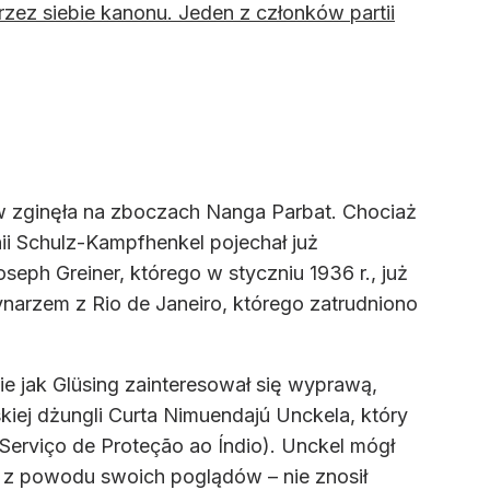
zez siebie kanonu. Jeden z członków partii
w zginęła na zboczach Nanga Parbat. Chociaż
i Schulz-Kampfhenkel pojechał już
eph Greiner, którego w styczniu 1936 r., już
rynarzem z Rio de Janeiro, którego zatrudniono
ie jak Glüsing zainteresował się wyprawą,
ej dżungli Curta Nimuendajú Unckela, który
. Serviço de Proteção ao Índio). Unckel mógł
 z powodu swoich poglądów – nie znosił