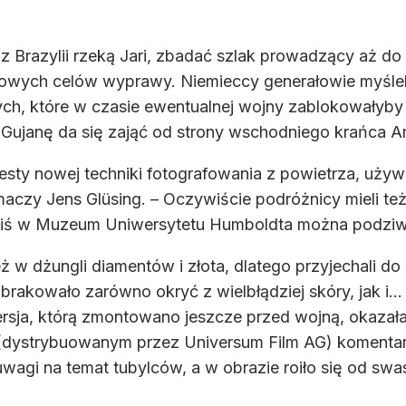
z Brazylii rzeką Jari, zbadać szlak prowadzący aż do 
kowych celów wyprawy. Niemieccy generałowie myśleli
ych, które w czasie ewentualnej wojny zablokowałyby
Gujanę da się zająć od strony wschodniego krańca A
ty nowej techniki fotografowania z powietrza, używan
maczy Jens Glüsing. – Oczywiście podróżnicy mieli te
dziś w Muzeum Uniwersytetu Humboldta można podziwi
eż w dżungli diamentów i złota, dlatego przyjechali d
brakowało zarówno okryć z wielbłądziej skóry, jak i...
sja, którą zmontowano jeszcze przed wojną, okazała
 (dystrybuowanym przez Universum Film AG) komenta
wagi na temat tubylców, a w obrazie roiło się od swa