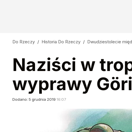
Do Rzeczy
/
Historia Do Rzeczy
/
Dwudziestolecie mi
Naziści w tro
wyprawy Göri
Dodano:
5
grudnia
2019
16:07