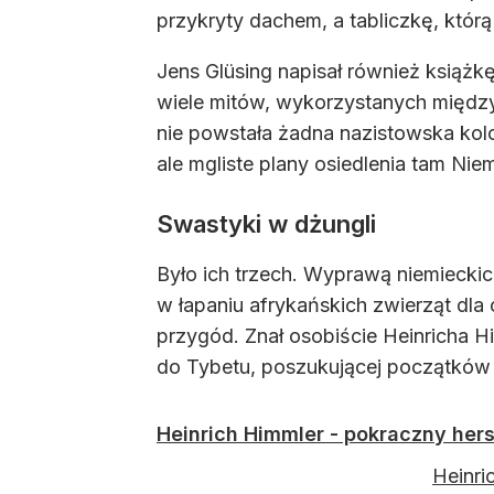
przykryty dachem, a tabliczkę, którą
Jens Glüsing napisał również książkę
wiele mitów, wykorzystanych między 
nie powstała żadna nazistowska kol
ale mgliste plany osiedlenia tam Niem
Swastyki w dżungli
Było ich trzech. Wyprawą niemiecki
w łapaniu afrykańskich zwierząt dl
przygód. Znał osobiście Heinricha H
do Tybetu, poszukującej początków t
Heinrich Himmler - pokraczny her
Heinri