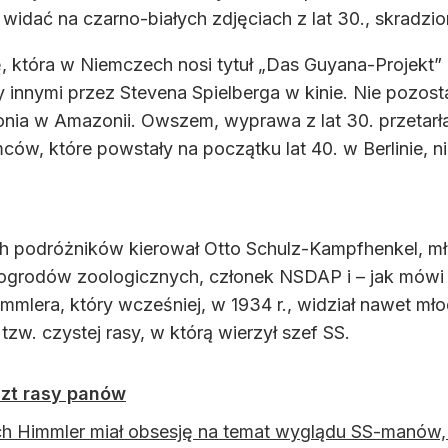
 widać na czarno-białych zdjęciach z lat 30., skradzio
, która w Niemczech nosi tytuł „Das Guyana-Projekt” („
innymi przez Stevena Spielberga w kinie. Nie pozosta
onia w Amazonii. Owszem, wyprawa z lat 30. przetarła
ców, które powstały na początku lat 40. w Berlinie, ni
ch podróżników kierował Otto Schulz-Kampfhenkel, mł
a ogrodów zoologicznych, członek NSDAP i – jak mówi
immlera, który wcześniej, w 1934 r., widział nawet 
zw. czystej rasy, w którą wierzył szef SS.
szt rasy panów
ch Himmler miał obsesję na temat wyglądu SS-manów,