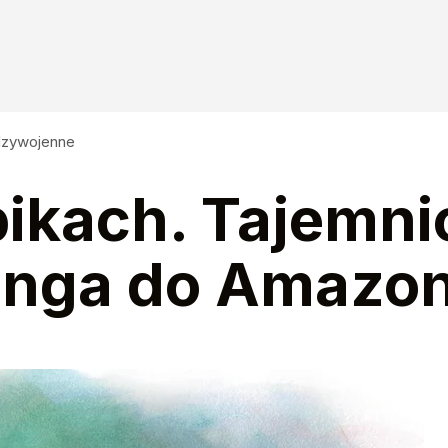
ędzywojenne
pikach. Tajemni
nga do Amazon