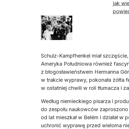
jak wi
powied
Schulz-Kampfhenkel miał szczęście,
Ameryka Południowa również fascyn
z błogosławieństwem Hermanna Göring
w trakcie wyprawy, pokonała żółta fe
w ostatniej chwili w roli tłumacza i 
Według niemieckiego pisarza i produ
do zespołu naukowców zaproszono j
od lat mieszkał w Belém i działał w 
uchronić wyprawę przed wieloma nie