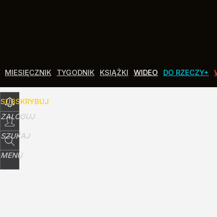
Udostępnij
0
Skomentuj
MIESIĘCZNIK
TYGODNIK
KSIĄŻKI
WIDEO
DO RZECZY+
SUBSKRYBUJ
ZALOGUJ
SZUKAJ
MENU