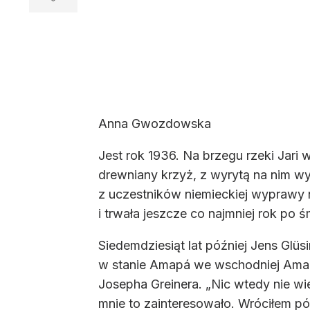
Anna Gwozdowska
Jest rok 1936. Na brzegu rzeki Jari 
drewniany krzyż, z wyrytą na nim w
z uczestników niemieckiej wyprawy 
i trwała jeszcze co najmniej rok po śm
Siedemdziesiąt lat później Jens Gl
w stanie Amapá we wschodniej Amazon
Josepha Greinera. „Nic wtedy nie wi
mnie to zainteresowało. Wróciłem póź