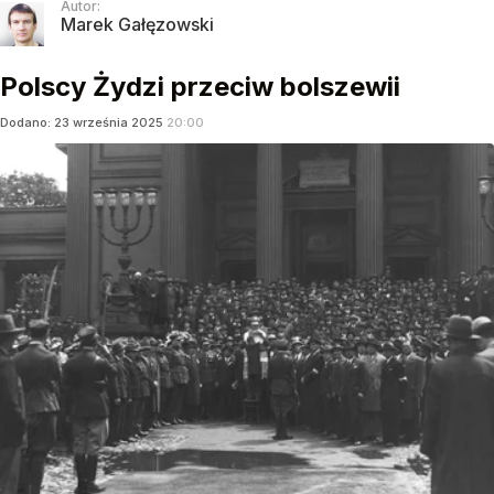
Autor:
Marek Gałęzowski
Polscy Żydzi przeciw bolszewii
Dodano:
23
września
2025
20:00