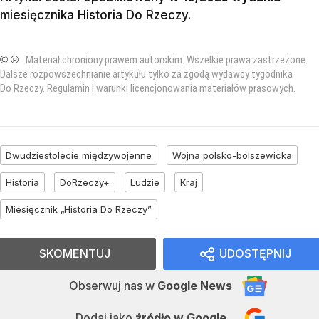
miesięcznika
Historia Do Rzeczy
.
© ℗
Materiał chroniony prawem autorskim. Wszelkie prawa zastrzeżone.
Dalsze rozpowszechnianie artykułu tylko za zgodą wydawcy tygodnika
Do Rzeczy.
Regulamin i warunki licencjonowania materiałów prasowych
.
Dwudziestolecie międzywojenne
Wojna polsko-bolszewicka
Historia
DoRzeczy+
Ludzie
Kraj
Miesięcznik „Historia Do Rzeczy”
SKOMENTUJ
UDOSTĘPNIJ
Obserwuj nas
w
Google News
Dodaj jako
źródło w Google