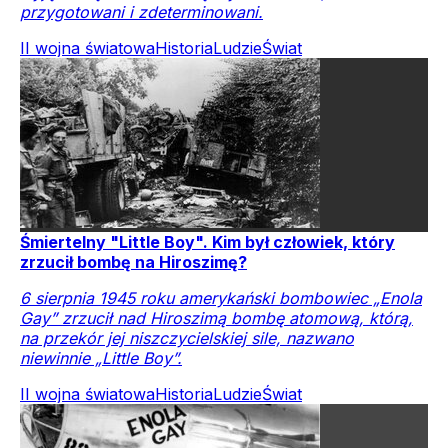
przygotowani i zdeterminowani.
II wojna światowa
Historia
Ludzie
Świat
Śmiertelny "Little Boy". Kim był człowiek, który
zrzucił bombę na Hiroszimę?
6 sierpnia 1945 roku amerykański bombowiec „Enola
Gay” zrzucił nad Hiroszimą bombę atomową, którą,
na przekór jej niszczycielskiej sile, nazwano
niewinnie „Little Boy”.
II wojna światowa
Historia
Ludzie
Świat