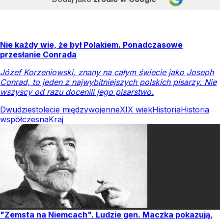
Nie każdy wie, że był Polakiem. Ponadczasowe
przesłanie Conrada
Józef Korzeniowski, znany na całym świecie jako Joseph
Conrad, to jeden z najwybitniejszych polskich pisarzy. Nie
wszyscy od razu docenili jego pisarstwo.
Dwudziestolecie międzywojenne
XIX wiek
Historia
Historia
współczesna
Kraj
"Zemsta na Niemcach". Ludzie gen. Maczka pokazują,