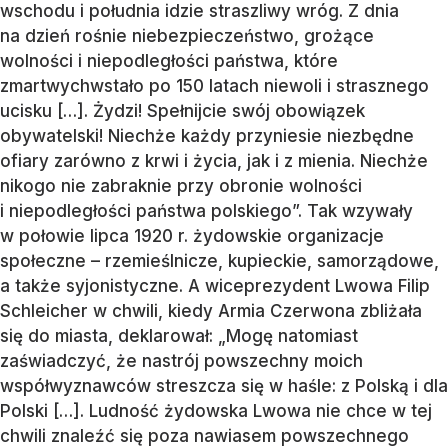
wschodu i południa idzie straszliwy wróg. Z dnia
na dzień rośnie niebezpieczeństwo, grożące
wolności i niepodległości państwa, które
zmartwychwstało po 150 latach niewoli i strasznego
ucisku […]. Żydzi! Spełnijcie swój obowiązek
obywatelski! Niechże każdy przyniesie niezbędne
ofiary zarówno z krwi i życia, jak i z mienia. Niechże
nikogo nie zabraknie przy obronie wolności
i niepodległości państwa polskiego”. Tak wzywały
w połowie lipca 1920 r. żydowskie organizacje
społeczne – rzemieślnicze, kupieckie, samorządowe,
a także syjonistyczne. A wiceprezydent Lwowa Filip
Schleicher w chwili, kiedy Armia Czerwona zbliżała
się do miasta, deklarował: „Mogę natomiast
zaświadczyć, że nastrój powszechny moich
współwyznawców streszcza się w haśle: z Polską i dla
Polski […]. Ludność żydowska Lwowa nie chce w tej
chwili znaleźć się poza nawiasem powszechnego