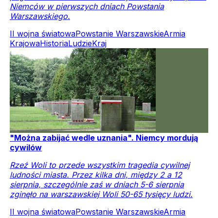
Niemców w pierwszych dniach Powstania
Warszawskiego.
II wojna światowa
Powstanie Warszawskie
Armia
Krajowa
Historia
Ludzie
Kraj
"Można zabijać wedle uznania". Niemcy mordują
cywilów
Rzeź Woli to przede wszystkim tragedia cywilnej
ludności miasta. Przez kilka dni, między 2 a 12
sierpnia, szczególnie zaś w dniach 5-6 sierpnia
zginęło na warszawskiej Woli 50-65 tysięcy ludzi.
II wojna światowa
Powstanie Warszawskie
Armia