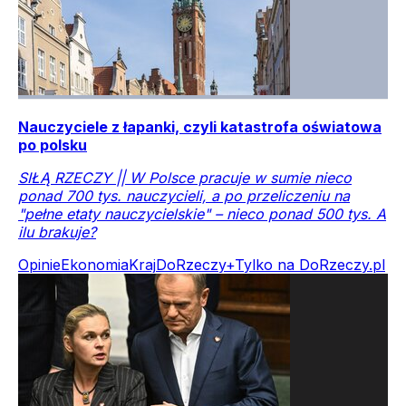
Nauczyciele z łapanki, czyli katastrofa oświatowa
po polsku
SIŁĄ RZECZY || W Polsce pracuje w sumie nieco
ponad 700 tys. nauczycieli, a po przeliczeniu na
"pełne etaty nauczycielskie" – nieco ponad 500 tys. A
ilu brakuje?
Opinie
Ekonomia
Kraj
DoRzeczy+
Tylko na DoRzeczy.pl