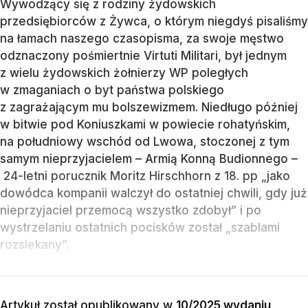
Wywodzący się z rodziny żydowskich
przedsiębiorców z Żywca, o którym niegdyś pisaliśmy
na łamach naszego czasopisma, za swoje męstwo
odznaczony pośmiertnie Virtuti Militari, był jednym
z wielu żydowskich żołnierzy WP poległych
w zmaganiach o byt państwa polskiego
z zagrażającym mu bolszewizmem. Niedługo później
w bitwie pod Koniuszkami w powiecie rohatyńskim,
na południowy wschód od Lwowa, stoczonej z tym
samym nieprzyjacielem – Armią Konną Budionnego –
24-letni porucznik Moritz Hirschhorn z 18. pp „jako
dowódca kompanii walczył do ostatniej chwili, gdy już
nieprzyjaciel przemocą wszystko zdobył” i po
wystrzelaniu ostatnich pocisków został „szablami
rozsiekany”.
Artykuł został opublikowany w
10/2025 wydaniu