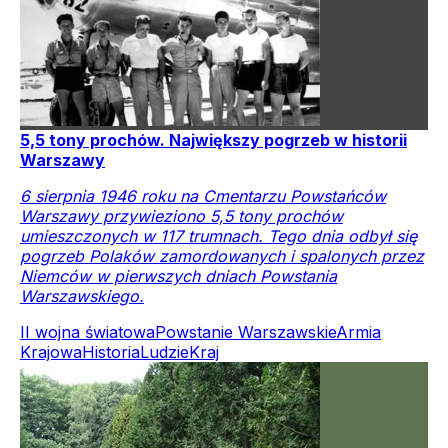
5,5 tony prochów. Największy pogrzeb w historii
Warszawy
6 sierpnia 1946 roku na Cmentarzu Powstańców
Warszawy przywieziono 5,5 tony prochów
umieszczonych w 117 trumnach. Tego dnia odbył się
pogrzeb Polaków zamordowanych i spalonych przez
Niemców w pierwszych dniach Powstania
Warszawskiego.
II wojna światowa
Powstanie Warszawskie
Armia
Krajowa
Historia
Ludzie
Kraj