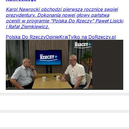
Karol Nawrocki obchodzi pierwszą rocznicę swojej
prezydentury. Dokonania nowej głowy państwa
ocenili w programie "Polska Do Rzeczy" Paweł Lisicki
i Rafał Ziemkiewicz.
Polska Do Rzeczy
Opinie
Kraj
Tylko na DoRzeczy.pl