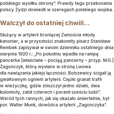
polskiego wysiłku obrony”. Prawdy tego przekonania
polscy Żydzi dowiedli w szeregach polskiego wojska.
Walczył do ostatniej chwili…
Służący w artylerii broniącej Zamościa młody
kanonier, a w przyszłości znakomity pisarz Stanisław
Rembek zapisywał w swoim dzienniku ostatniego dnia
sierpnia 1920 r.: „Po południu wpadła na rampę
pancerka [właściwie – pociąg pancerny – przyp. M.G.]
Zagończyk, którą wysłano w stronę Lwowa
dla nawiązania jakiejś łączności. Bolszewicy ścigali ją
gwałtownym ogniem artylerii. Ciężki granat trafił
w wieżyczkę, gdzie zniszczył jedno działo, dwa
kulomioty, zabił czterech i poranił sześciu ludzi”.
Wśród tych rannych, jak się okazało śmiertelnie, był
por. Walter Munk, dowódca artylerii „Zagończyka”.