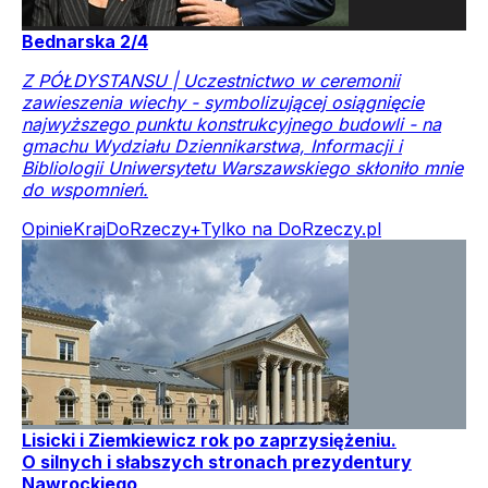
Bednarska 2/4
Z PÓŁDYSTANSU | Uczestnictwo w ceremonii
zawieszenia wiechy - symbolizującej osiągnięcie
najwyższego punktu konstrukcyjnego budowli - na
gmachu Wydziału Dziennikarstwa, Informacji i
Bibliologii Uniwersytetu Warszawskiego skłoniło mnie
do wspomnień.
Opinie
Kraj
DoRzeczy+
Tylko na DoRzeczy.pl
Lisicki i Ziemkiewicz rok po zaprzysiężeniu.
O silnych i słabszych stronach prezydentury
Nawrockiego