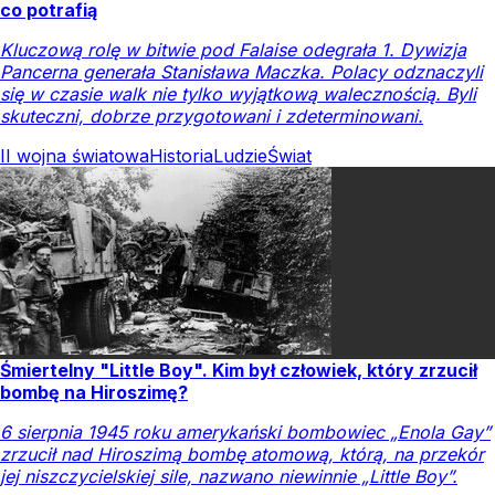
co potrafią
Kluczową rolę w bitwie pod Falaise odegrała 1. Dywizja
Pancerna generała Stanisława Maczka. Polacy odznaczyli
się w czasie walk nie tylko wyjątkową walecznością. Byli
skuteczni, dobrze przygotowani i zdeterminowani.
II wojna światowa
Historia
Ludzie
Świat
Śmiertelny "Little Boy". Kim był człowiek, który zrzucił
bombę na Hiroszimę?
6 sierpnia 1945 roku amerykański bombowiec „Enola Gay”
zrzucił nad Hiroszimą bombę atomową, którą, na przekór
jej niszczycielskiej sile, nazwano niewinnie „Little Boy”.