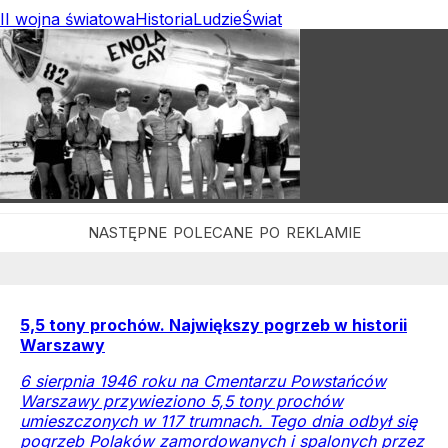
II wojna światowa
Historia
Ludzie
Świat
5,5 tony prochów. Największy pogrzeb w historii
Warszawy
6 sierpnia 1946 roku na Cmentarzu Powstańców
Warszawy przywieziono 5,5 tony prochów
umieszczonych w 117 trumnach. Tego dnia odbył się
pogrzeb Polaków zamordowanych i spalonych przez