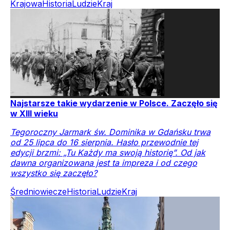
Krajowa
Historia
Ludzie
Kraj
Najstarsze takie wydarzenie w Polsce. Zaczęło się
w XIII wieku
Tegoroczny Jarmark św. Dominika w Gdańsku trwa
od 25 lipca do 16 sierpnia. Hasło przewodnie tej
edycji brzmi: „Tu Każdy ma swoją historię”. Od jak
dawna organizowana jest ta impreza i od czego
wszystko się zaczęło?
Średniowiecze
Historia
Ludzie
Kraj