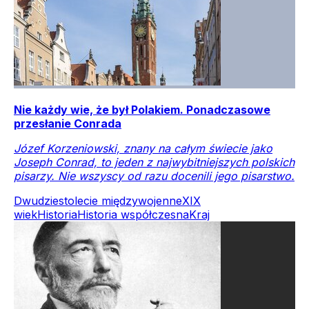
Nie każdy wie, że był Polakiem. Ponadczasowe
przesłanie Conrada
Józef Korzeniowski, znany na całym świecie jako
Joseph Conrad, to jeden z najwybitniejszych polskich
pisarzy. Nie wszyscy od razu docenili jego pisarstwo.
Dwudziestolecie międzywojenne
XIX
wiek
Historia
Historia współczesna
Kraj