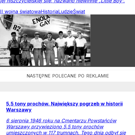
jej niszczycielskiej sile, nazwano niewinnie „Little Boy”.
II wojna światowa
Historia
Ludzie
Świat
5,5 tony prochów. Największy pogrzeb w historii
Warszawy
6 sierpnia 1946 roku na Cmentarzu Powstańców
Warszawy przywieziono 5,5 tony prochów
umieszczonych w 117 trumnach. Tego dnia odbył się