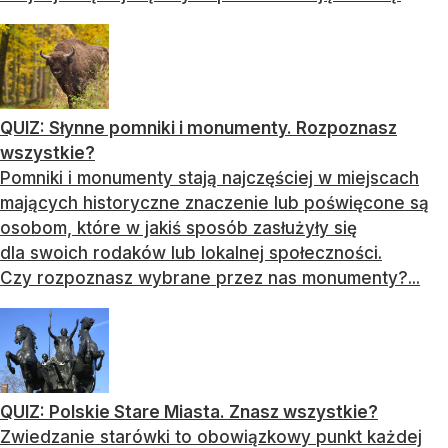
QUIZ: Słynne pomniki i monumenty. Rozpoznasz
wszystkie?
Pomniki i monumenty stają najczęściej w miejscach
mających historyczne znaczenie lub poświęcone są
osobom, które w jakiś sposób zasłużyły się
dla swoich rodaków lub lokalnej społeczności.
Czy rozpoznasz wybrane przez nas monumenty?...
QUIZ: Polskie Stare Miasta. Znasz wszystkie?
Zwiedzanie starówki to obowiązkowy punkt każdej