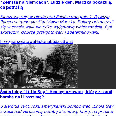
"Zemsta na Niemcach". Ludzie gen. Maczka pokazują,
co potrafią
Kluczową rolę w bitwie pod Falaise odegrała 1. Dywizja
Pancerna generała Stanisława Maczka. Polacy odznaczyli
się w czasie walk nie tylko wyjątkową walecznością. Byli
skuteczni, dobrze przygotowani i zdeterminowani.
II wojna światowa
Historia
Ludzie
Świat
Śmiertelny "Little Boy". Kim był człowiek, który zrzucił
bombę na Hiroszimę?
6 sierpnia 1945 roku amerykański bombowiec „Enola Gay”
zrzucił nad Hiroszimą bombę atomową, którą, na przekór