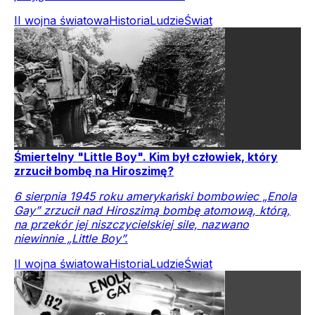
II wojna światowa
Historia
Ludzie
Świat
Śmiertelny "Little Boy". Kim był człowiek, który
zrzucił bombę na Hiroszimę?
6 sierpnia 1945 roku amerykański bombowiec „Enola
Gay” zrzucił nad Hiroszimą bombę atomową, którą,
na przekór jej niszczycielskiej sile, nazwano
niewinnie „Little Boy”.
II wojna światowa
Historia
Ludzie
Świat