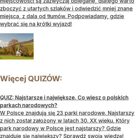
miejscowości są zazwyczaj oblegane, dlatego warto
zboczyć z utartych szlaków i odwiedzić mniej znane
miejsca, z dala od tłumów. Podpowiadamy, gdzie
wybrać się na krótki wyjazd!
Więcej QUIZÓW:
QUIZ: Najstarsze i największe. Co wiesz o polskich
parkach narodowych?
W Polsce znajdują się 23 parki narodowe. Najstarszy
z nich został założony w latach 30. XX wieku. Który
park narodowy w Polsce jest najstarszy? Gdzie
znajduje się największy? Sprawdź swoją wiedzę!