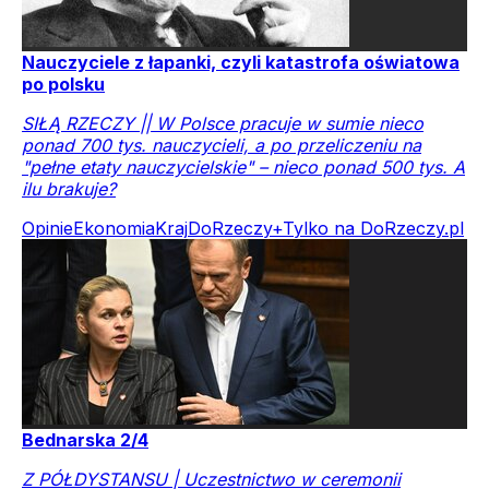
Nauczyciele z łapanki, czyli katastrofa oświatowa
po polsku
SIŁĄ RZECZY || W Polsce pracuje w sumie nieco
ponad 700 tys. nauczycieli, a po przeliczeniu na
"pełne etaty nauczycielskie" – nieco ponad 500 tys. A
ilu brakuje?
Opinie
Ekonomia
Kraj
DoRzeczy+
Tylko na DoRzeczy.pl
Bednarska 2/4
Z PÓŁDYSTANSU | Uczestnictwo w ceremonii