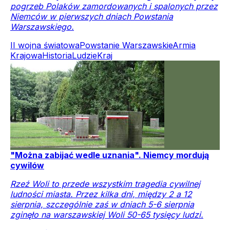
pogrzeb Polaków zamordowanych i spalonych przez
Niemców w pierwszych dniach Powstania
Warszawskiego.
II wojna światowa
Powstanie Warszawskie
Armia
Krajowa
Historia
Ludzie
Kraj
"Można zabijać wedle uznania". Niemcy mordują
cywilów
Rzeź Woli to przede wszystkim tragedia cywilnej
ludności miasta. Przez kilka dni, między 2 a 12
sierpnia, szczególnie zaś w dniach 5-6 sierpnia
zginęło na warszawskiej Woli 50-65 tysięcy ludzi.