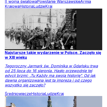
II wojna światowa
Powstanie Warszawskie
Armia
Krajowa
Historia
Ludzie
Kraj
Najstarsze takie wydarzenie w Polsce. Zaczęło się
w XIII wieku
Tegoroczny Jarmark św. Dominika w Gdańsku trwa
od 25 lipca do 16 sierpnia. Hasło przewodnie tej
edycji brzmi: „Tu Każdy ma swoją historię”. Od jak
dawna organizowana jest ta impreza i od czego
wszystko się zaczęło?
Średniowiecze
Historia
Ludzie
Kraj