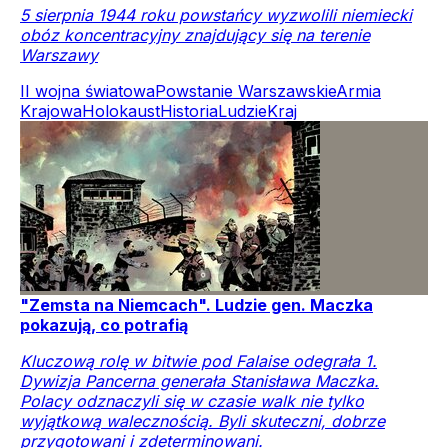
5 sierpnia 1944 roku powstańcy wyzwolili niemiecki
obóz koncentracyjny znajdujący się na terenie
Warszawy
II wojna światowa
Powstanie Warszawskie
Armia
Krajowa
Holokaust
Historia
Ludzie
Kraj
"Zemsta na Niemcach". Ludzie gen. Maczka
pokazują, co potrafią
Kluczową rolę w bitwie pod Falaise odegrała 1.
Dywizja Pancerna generała Stanisława Maczka.
Polacy odznaczyli się w czasie walk nie tylko
wyjątkową walecznością. Byli skuteczni, dobrze
przygotowani i zdeterminowani.