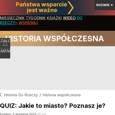
ROZWIŃ
▼
MIESIĘCZNIK
TYGODNIK
KSIĄŻKI
WIDEO
DO
RZECZY+
WSPIERAJ
SUBSKRYBUJ
HISTORIA WSPÓŁCZESNA
ZALOGUJ
MENU
Historia Do Rzeczy
/
Historia współczesna
QUIZ: Jakie to miasto? Poznasz je?
Dodano:
4
września
2022
20:04