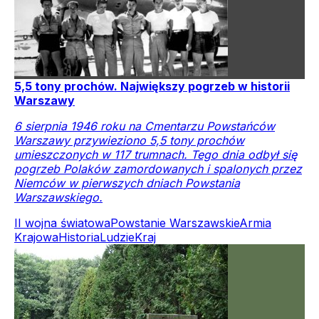
5,5 tony prochów. Największy pogrzeb w historii
Warszawy
6 sierpnia 1946 roku na Cmentarzu Powstańców
Warszawy przywieziono 5,5 tony prochów
umieszczonych w 117 trumnach. Tego dnia odbył się
pogrzeb Polaków zamordowanych i spalonych przez
Niemców w pierwszych dniach Powstania
Warszawskiego.
II wojna światowa
Powstanie Warszawskie
Armia
Krajowa
Historia
Ludzie
Kraj