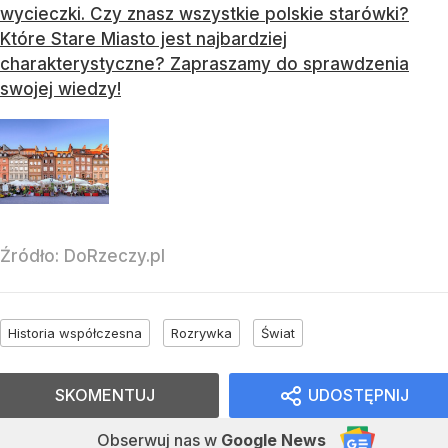
wycieczki. Czy znasz wszystkie polskie starówki?
Które Stare Miasto jest najbardziej
charakterystyczne? Zapraszamy do sprawdzenia
swojej wiedzy!
Źródło:
DoRzeczy.pl
Historia współczesna
Rozrywka
Świat
SKOMENTUJ
UDOSTĘPNIJ
Obserwuj nas
w
Google News