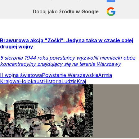
Dodaj jako
źródło w Google
Brawurowa akcja "Zośki". Jedyna taka w czasie całej
drugiej wojny
5 sierpnia 1944 roku powstańcy wyzwolili niemiecki obóz
koncentracyjny znajdujący się na terenie Warszawy
II wojna światowa
Powstanie Warszawskie
Armia
Krajowa
Holokaust
Historia
Ludzie
Kraj