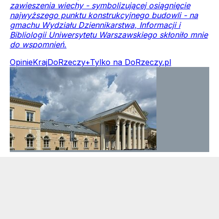
zawieszenia wiechy - symbolizującej osiągnięcie
najwyższego punktu konstrukcyjnego budowli - na
gmachu Wydziału Dziennikarstwa, Informacji i
Bibliologii Uniwersytetu Warszawskiego skłoniło mnie
do wspomnień.
Opinie
Kraj
DoRzeczy+
Tylko na DoRzeczy.pl