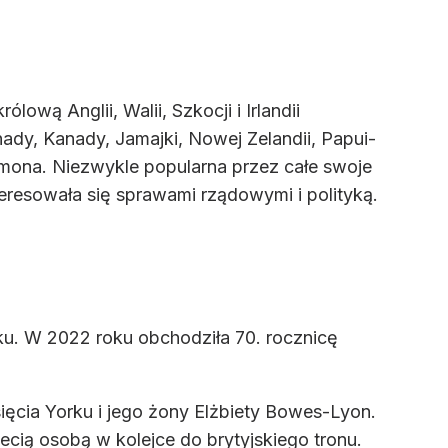
lową Anglii, Walii, Szkocji i Irlandii
nady, Kanady, Jamajki, Nowej Zelandii, Papui-
alomona. Niezwykle popularna przez całe swoje
eresowała się sprawami rządowymi i polityką.
oku. W 2022 roku obchodziła 70. rocznicę
księcia Yorku i jego żony Elżbiety Bowes-Lyon.
zecią osobą w kolejce do brytyjskiego tronu.