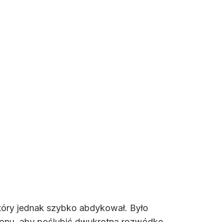
który jednak szybko abdykował. Było
tronu, aby poślubić dwukrotną rozwódkę,