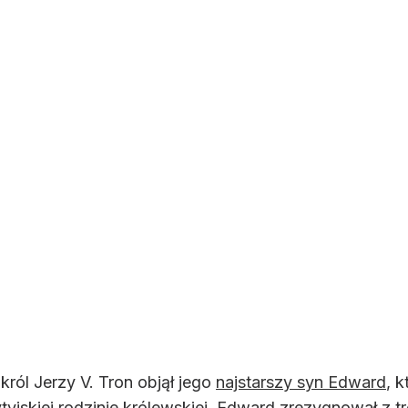
król Jerzy V. Tron objął jego
najstarszy syn Edward
, 
yjskiej rodzinie królewskiej. Edward zrezygnował z 