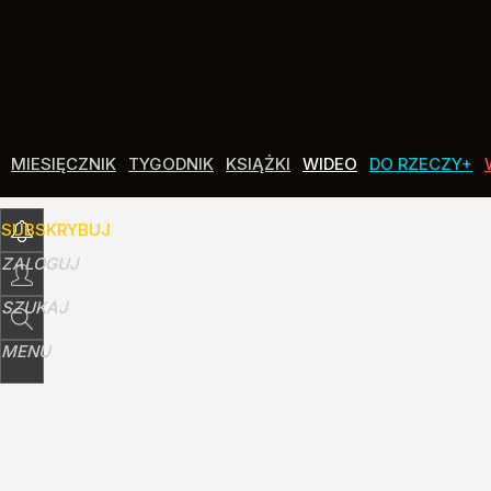
Udostępnij
4
Skomentuj
MIESIĘCZNIK
TYGODNIK
KSIĄŻKI
WIDEO
DO RZECZY+
SUBSKRYBUJ
ZALOGUJ
SZUKAJ
MENU