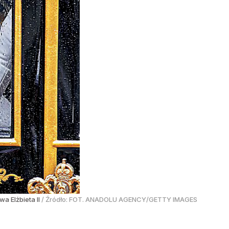
wa Elżbieta II
/ Źródło:
FOT. ANADOLU AGENCY/GETTY IMAGES