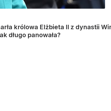
rła królowa Elżbieta II z dynastii 
 jak długo panowała?