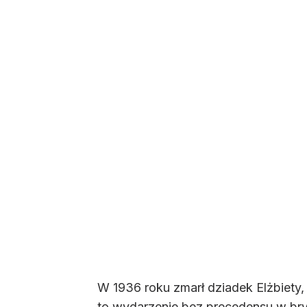
W 1936 roku zmarł dziadek Elżbiety, 
to wydarzenie bez precedensu w bryt