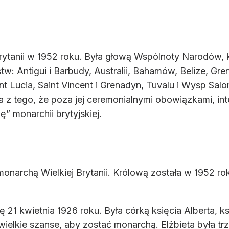
Brytanii w 1952 roku. Była głową Wspólnoty Narodów, kró
w: Antigui i Barbudy, Australii, Bahamów, Belize, Gre
aint Lucia, Saint Vincent i Grenadyn, Tuvalu i Wysp S
 z tego, że poza jej ceremonialnymi obowiązkami, int
ę” monarchii brytyjskiej.
 monarchą Wielkiej Brytanii. Królową została w 1952 r
ię 21 kwietnia 1926 roku. Była córką księcia Alberta, 
ewielkie szanse, aby zostać monarchą. Elżbieta była tr