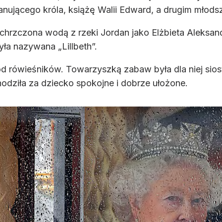
nującego króla, książę Walii Edward, a drugim młodszy
ochrzczona wodą z rzeki Jordan jako Elżbieta Aleksand
yła nazywana „Lillbeth”.
d rówieśników. Towarzyszką zabaw była dla niej sio
chodziła za dziecko spokojne i dobrze ułożone.