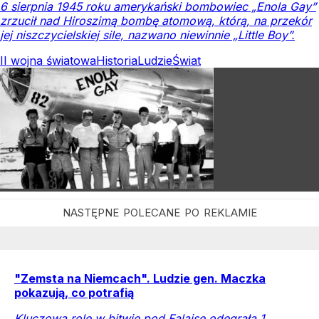
6 sierpnia 1945 roku amerykański bombowiec „Enola Gay”
zrzucił nad Hiroszimą bombę atomową, którą, na przekór
jej niszczycielskiej sile, nazwano niewinnie „Little Boy”.
II wojna światowa
Historia
Ludzie
Świat
"Zemsta na Niemcach". Ludzie gen. Maczka
pokazują, co potrafią
Kluczową rolę w bitwie pod Falaise odegrała 1.