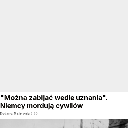
"Można zabijać wedle uznania".
Niemcy mordują cywilów
Dodano:
5
sierpnia
5:30