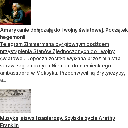
Amerykanie dołączają do I wojny światowej. Początek
hegemonii
Telegram Zimmermana był głównym bodźcem
przystąpienia Stanów Zjednoczonych do I wojny
światowej. Depesza została wysłana przez ministra
spraw zagranicznych Niemiec do niemieckiego
ambasadora w Meksyku. Przechwycili ją Brytyjczycy,
a...
Muzyka, sława i papierosy. Szybkie życie Arethy
Franklin