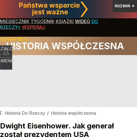
ROZWIŃ
▼
MIESIĘCZNIK
TYGODNIK
KSIĄŻKI
WIDEO
DO
RZECZY+
WSPIERAJ
SUBSKRYBUJ
HISTORIA WSPÓŁCZESNA
ZALOGUJ
MENU
Historia Do Rzeczy
/
Historia współczesna
Dwight Eisenhower. Jak generał
został prezydentem USA