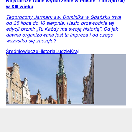
Najstarsze takie wydarzenie w Polsce. Zaczęło się
w XIII wieku
Tegoroczny Jarmark św. Dominika w Gdańsku trwa
od 25 lipca do 16 sierpnia. Hasło przewodnie tej
edycji brzmi: „Tu Każdy ma swoją historię”. Od jak
dawna organizowana jest ta impreza i od czego
wszystko się zaczęło?
Średniowiecze
Historia
Ludzie
Kraj