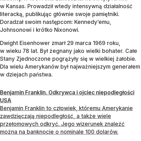
w Kansas. Prowadził wtedy intensywną działalność
literacką, publikując głównie swoje pamiętniki.
Doradzał swoim następcom: Kennedy’emu,
Johnsonowi i krótko Nixonowi.
Dwight Eisenhower zmarł 29 marca 1969 roku,
w wieku 78 lat. Był żegnany jako wielki bohater. Całe
Stany Zjednoczone pogrążyły się w wielkiej żałobie.
Dla wielu Amerykanów był najważniejszym generałem
w dziejach państwa.
Benjamin Franklin. Odkrywca i ojciec niepodległości
USA
Benjamin Franklin to człowiek, któremu Amerykanie
zawdzięczają niepodległość, a także wiele
przełomowych odkryć. Jego wizerunek znaleźć
można na banknocie o nominale 100 dolarów.