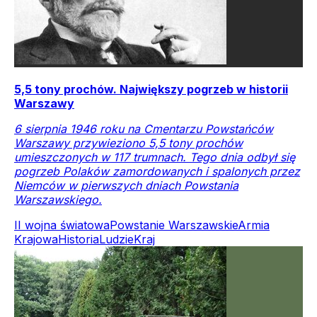
5,5 tony prochów. Największy pogrzeb w historii
Warszawy
6 sierpnia 1946 roku na Cmentarzu Powstańców
Warszawy przywieziono 5,5 tony prochów
umieszczonych w 117 trumnach. Tego dnia odbył się
pogrzeb Polaków zamordowanych i spalonych przez
Niemców w pierwszych dniach Powstania
Warszawskiego.
II wojna światowa
Powstanie Warszawskie
Armia
Krajowa
Historia
Ludzie
Kraj