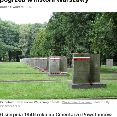
Dodano:
wczoraj
10:57
Cmentarz Powstańców Warszawy
/ Źródło:
Wikimedia Commons
/
Jolanta Dyr /
CC BY-SA 3.0
6 sierpnia 1946 roku na Cmentarzu Powstańców