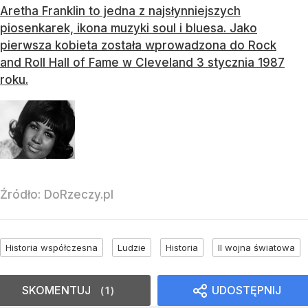
Aretha Franklin to jedna z najsłynniejszych
piosenkarek, ikona muzyki soul i bluesa. Jako
pierwsza kobieta została wprowadzona do Rock
and Roll Hall of Fame w Cleveland 3 stycznia 1987
roku.
Źródło:
DoRzeczy.pl
Historia współczesna
Ludzie
Historia
II wojna światowa
SKOMENTUJ
UDOSTĘPNIJ
1