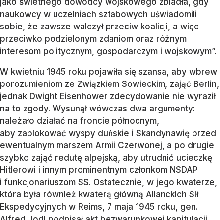
jako świetnego dowódcy wojskowego zbladła, gdy
naukowcy w uczelniach sztabowych uświadomili
sobie, że zawsze walczył przeciw koalicji, a więc
przeciwko podzielonym zdaniom oraz różnym
interesom politycznym, gospodarczym i wojskowym”.
W kwietniu 1945 roku pojawiła się szansa, aby wbrew
porozumieniom ze Związkiem Sowieckim, zająć Berlin,
jednak Dwight Eisenhower zdecydowanie nie wyraził
na to zgody. Wysunął wówczas dwa argumenty:
należało działać na froncie północnym,
aby zablokować wyspy duńskie i Skandynawię przed
ewentualnym marszem Armii Czerwonej, a po drugie
szybko zająć redutę alpejską, aby utrudnić ucieczkę
Hitlerowi i innym prominentnym członkom NSDAP
i funkcjonariuszom SS. Ostatecznie, w jego kwaterze,
która była również kwaterą główną Alianckich Sił
Ekspedycyjnych w Reims, 7 maja 1945 roku, gen.
Alfred Jodl podpisał akt bezwarunkowej kapitulacji