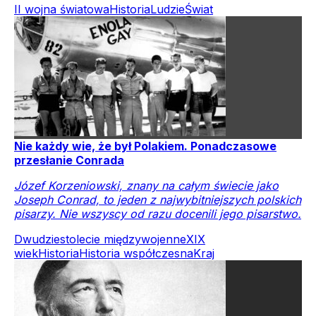
II wojna światowa
Historia
Ludzie
Świat
Nie każdy wie, że był Polakiem. Ponadczasowe
przesłanie Conrada
Józef Korzeniowski, znany na całym świecie jako
Joseph Conrad, to jeden z najwybitniejszych polskich
pisarzy. Nie wszyscy od razu docenili jego pisarstwo.
Dwudziestolecie międzywojenne
XIX
wiek
Historia
Historia współczesna
Kraj