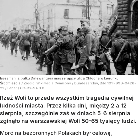
Esesmani z pułku Dirlewangera maszerujący ulicą Chłodną w kierunku
Śródmieścia
/ Źródło:
Wikimedia Commons
/
Bundesarchiv, Bild 101I-696-0426-
22 / Leher / CC-BY-SA 3.0
Rzeź Woli to przede wszystkim tragedia cywilnej
ludności miasta. Przez kilka dni, między 2 a 12
sierpnia, szczególnie zaś w dniach 5-6 sierpnia
zginęło na warszawskiej Woli 50-65 tysięcy ludzi.
Mord na bezbronnych Polakach był celową,