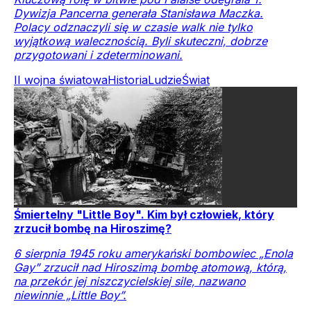
Dywizja Pancerna generała Stanisława Maczka.
Polacy odznaczyli się w czasie walk nie tylko
wyjątkową walecznością. Byli skuteczni, dobrze
przygotowani i zdeterminowani.
II wojna światowa
Historia
Ludzie
Świat
Śmiertelny "Little Boy". Kim był człowiek, który
zrzucił bombę na Hiroszimę?
6 sierpnia 1945 roku amerykański bombowiec „Enola
Gay” zrzucił nad Hiroszimą bombę atomową, którą,
na przekór jej niszczycielskiej sile, nazwano
niewinnie „Little Boy”.