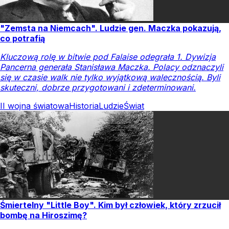
"Zemsta na Niemcach". Ludzie gen. Maczka pokazują,
co potrafią
Kluczową rolę w bitwie pod Falaise odegrała 1. Dywizja
Pancerna generała Stanisława Maczka. Polacy odznaczyli
się w czasie walk nie tylko wyjątkową walecznością. Byli
skuteczni, dobrze przygotowani i zdeterminowani.
II wojna światowa
Historia
Ludzie
Świat
Śmiertelny "Little Boy". Kim był człowiek, który zrzucił
bombę na Hiroszimę?