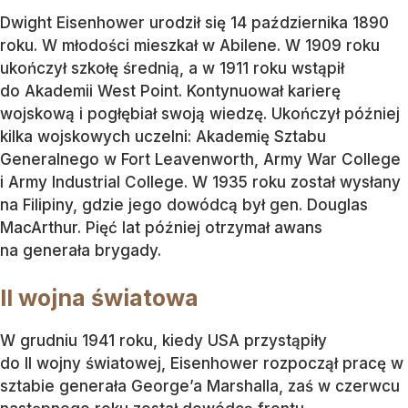
Dwight Eisenhower urodził się 14 października 1890
roku. W
młodości mieszkał w Abilene. W 1909 roku
ukończył szkołę średnią, a w 1911 roku wstąpił
do Akademii West Point. Kontynuował karierę
wojskową i pogłębiał swoją wiedzę. Ukończył później
kilka wojskowych uczelni:
Akademię Sztabu
Generalnego w Fort Leavenworth,
Army War College
i Army Industrial College. W 1935 roku został wysłany
na Filipiny, gdzie jego dowódcą był gen. Douglas
MacArthur. Pięć lat później otrzymał awans
na generała brygady.
II wojna światowa
W grudniu 1941 roku, kiedy USA przystąpiły
do II wojny światowej, Eisenhower rozpoczął pracę
w
sztabie generała George’a Marshalla, zaś w czerwcu