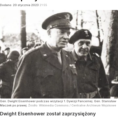
Dodano:
20
stycznia
2023
21:55
Gen. Dwight Eisenhower podczas wizytacji 1. Dywizji Pancernej. Gen. Stanisław
Maczek po prawej.
Źródło:
Wikimedia Commons
/
Centralne Archiwum Wojskowe
Dwight Eisenhower został zaprzysiężony