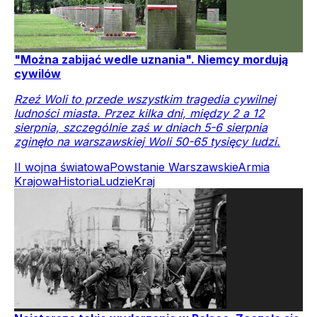
"Można zabijać wedle uznania". Niemcy mordują
cywilów
Rzeź Woli to przede wszystkim tragedia cywilnej
ludności miasta. Przez kilka dni, między 2 a 12
sierpnia, szczególnie zaś w dniach 5-6 sierpnia
zginęło na warszawskiej Woli 50-65 tysięcy ludzi.
II wojna światowa
Powstanie Warszawskie
Armia
Krajowa
Historia
Ludzie
Kraj