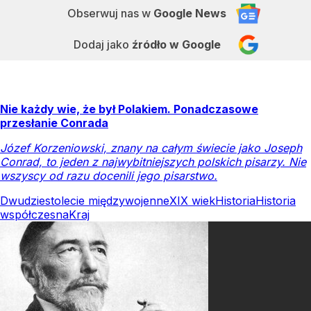
Obserwuj nas
w
Google News
Dodaj jako
źródło w Google
Nie każdy wie, że był Polakiem. Ponadczasowe
przesłanie Conrada
Józef Korzeniowski, znany na całym świecie jako Joseph
Conrad, to jeden z najwybitniejszych polskich pisarzy. Nie
wszyscy od razu docenili jego pisarstwo.
Dwudziestolecie międzywojenne
XIX wiek
Historia
Historia
współczesna
Kraj