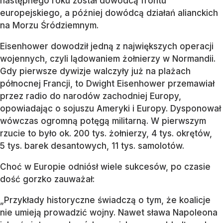
następnego roku został dowódcą frontu
europejskiego, a później dowódcą działań alianckich
na Morzu Śródziemnym.
Eisenhower dowodził jedną z największych operacji
wojennych, czyli lądowaniem żołnierzy w Normandii.
Gdy pierwsze dywizje walczyły już na plażach
północnej Francji, to Dwight Eisenhower przemawiał
przez radio do narodów zachodniej Europy,
opowiadając o sojuszu Ameryki i Europy. Dysponował
wówczas ogromną potęgą militarną. W pierwszym
rzucie to było ok. 200 tys. żołnierzy, 4 tys. okrętów,
5 tys. barek desantowych, 11 tys. samolotów.
Choć w Europie odniósł wiele sukcesów, po czasie
dość gorzko zauważał:
„Przykłady historyczne świadczą o tym, że koalicje
nie umieją prowadzić wojny. Nawet sława Napoleona