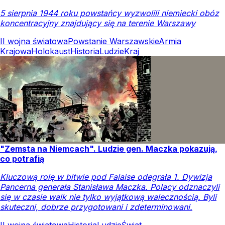
5 sierpnia 1944 roku powstańcy wyzwolili niemiecki obóz
koncentracyjny znajdujący się na terenie Warszawy
II wojna światowa
Powstanie Warszawskie
Armia
Krajowa
Holokaust
Historia
Ludzie
Kraj
"Zemsta na Niemcach". Ludzie gen. Maczka pokazują,
co potrafią
Kluczową rolę w bitwie pod Falaise odegrała 1. Dywizja
Pancerna generała Stanisława Maczka. Polacy odznaczyli
się w czasie walk nie tylko wyjątkową walecznością. Byli
skuteczni, dobrze przygotowani i zdeterminowani.