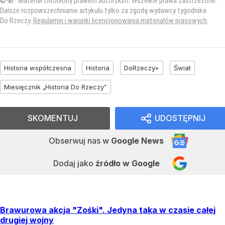
© ℗
Materiał chroniony prawem autorskim. Wszelkie prawa zastrzeżone.
Dalsze rozpowszechnianie artykułu tylko za zgodą wydawcy tygodnika
Do Rzeczy.
Regulamin i warunki licencjonowania materiałów prasowych
.
Historia współczesna
Historia
DoRzeczy+
Świat
Miesięcznik „Historia Do Rzeczy”
SKOMENTUJ
UDOSTĘPNIJ
Obserwuj nas
w
Google News
Dodaj jako
źródło w Google
Brawurowa akcja "Zośki". Jedyna taka w czasie całej
drugiej wojny