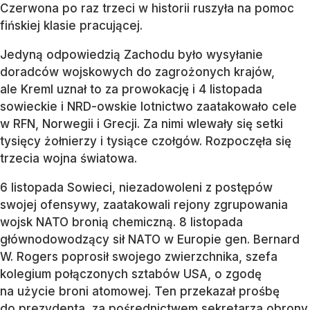
Czerwona po raz trzeci w historii ruszyła na pomoc
fińskiej klasie pracującej.
Jedyną odpowiedzią Zachodu było wysyłanie
doradców wojskowych do zagrożonych krajów,
ale Kreml uznał to za prowokację i 4 listopada
sowieckie i NRD-owskie lotnictwo zaatakowało cele
w RFN, Norwegii i Grecji. Za nimi wlewały się setki
tysięcy żołnierzy i tysiące czołgów. Rozpoczęła się
trzecia wojna światowa.
6 listopada Sowieci, niezadowoleni z postępów
swojej ofensywy, zaatakowali rejony zgrupowania
wojsk NATO bronią chemiczną. 8 listopada
głównodowodzący sił NATO w Europie gen. Bernard
W. Rogers poprosił swojego zwierzchnika, szefa
kolegium połączonych sztabów USA, o zgodę
na użycie broni atomowej. Ten przekazał prośbę
do prezydenta, za pośrednictwem sekretarza obrony.