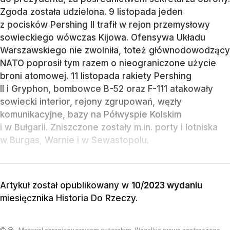
Zgoda została udzielona. 9 listopada jeden
z pocisków Pershing II trafił w rejon przemysłowy
sowieckiego wówczas Kijowa. Ofensywa Układu
Warszawskiego nie zwolniła, toteż głównodowodzący
NATO poprosił tym razem o nieograniczone użycie
broni atomowej. 11 listopada rakiety Pershing
II i Gryphon, bombowce B-52 oraz F-111 atakowały
sowiecki interior, rejony zgrupowań, węzły
komunikacyjne, bazy na Półwyspie Kolskim
i w Bułgarii. Zniszczone zostały m.in. porty i lotniska
w Burgas, Warnie i w Sewastopolu.
Artykuł został opublikowany w
10/2023 wydaniu
miesięcznika
Historia Do Rzeczy
.