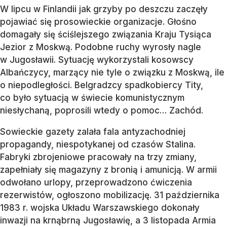
W lipcu w Finlandii jak grzyby po deszczu zaczęły
pojawiać się prosowieckie organizacje. Głośno
domagały się ściślejszego związania Kraju Tysiąca
Jezior z Moskwą. Podobne ruchy wyrosły nagle
w Jugosławii. Sytuację wykorzystali kosowscy
Albańczycy, marzący nie tyle o związku z Moskwą, ile
o niepodległości. Belgradzcy spadkobiercy Tity,
co było sytuacją w świecie komunistycznym
niesłychaną, poprosili wtedy o pomoc… Zachód.
Sowieckie gazety zalała fala antyzachodniej
propagandy, niespotykanej od czasów Stalina.
Fabryki zbrojeniowe pracowały na trzy zmiany,
zapełniały się magazyny z bronią i amunicją. W armii
odwołano urlopy, przeprowadzono ćwiczenia
rezerwistów, ogłoszono mobilizację. 31 października
1983 r. wojska Układu Warszawskiego dokonały
inwazji na krnąbrną Jugosławię, a 3 listopada Armia