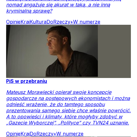
nomad angażuje się akurat w taką, a nie inną
kryminalną sprawę?
Opinie
Kraj
Kultura
DoRzeczy+
W numerze
PiS w przebraniu
Mateusz Morawiecki opierał swoje koncepcje
gospodarcze na postępowych ekonomistach i można
odnieść wrażenie, że do tamtego sposobu
prezentowania samego siebie chce właśnie powrócić.
A to opowieści i klimaty, które mogłyby zdobyć w
„Gazecie Wyborczej”, „Polityce” czy TVN24 uznanie.
Opinie
Kraj
DoRzeczy+
W numerze