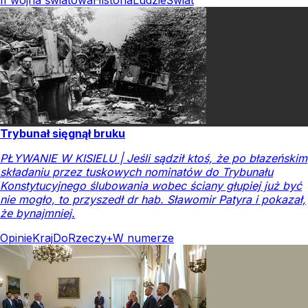
II wojna światowa
Historia
Ludzie
Świat
Trybunał sięgnął bruku
PŁYWANIE W KISIELU | Jeśli sądził ktoś, że po błazeńskim
składaniu przez tuskowych nominatów do Trybunału
Konstytucyjnego ślubowania wobec ściany głupiej już być
nie mogło, to przyszedł dr hab. Sławomir Patyra i pokazał,
że bynajmniej.
Opinie
Kraj
DoRzeczy+
W numerze