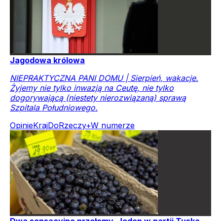
Jagodowa królowa
NIEPRAKTYCZNA PANI DOMU | Sierpień, wakacje.
Żyjemy nie tylko inwazją na Ceutę, nie tylko
dogorywającą (niestety nierozwiązaną) sprawą
Szpitala Południowego.
Opinie
Kraj
DoRzeczy+
W numerze