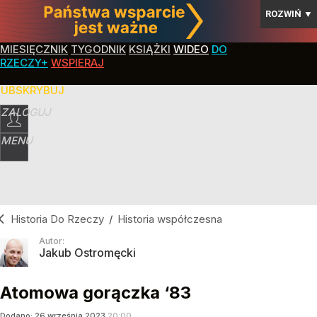
ROZWIŃ
▼
MIESIĘCZNIK
TYGODNIK
KSIĄŻKI
WIDEO
DO
RZECZY+
WSPIERAJ
SUBSKRYBUJ
ZALOGUJ
MENU
Historia Do Rzeczy
/
Historia współczesna
Autor:
Jakub Ostromęcki
Atomowa gorączka ‘83
Dodano:
26
września
2023
20:00