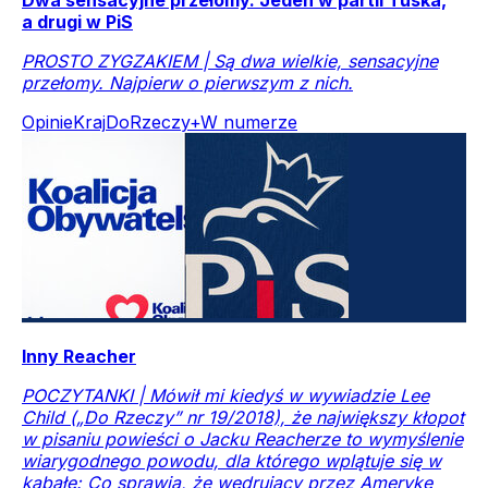
Dwa sensacyjne przełomy. Jeden w partii Tuska,
a drugi w PiS
PROSTO ZYGZAKIEM | Są dwa wielkie, sensacyjne
przełomy. Najpierw o pierwszym z nich.
Opinie
Kraj
DoRzeczy+
W numerze
Inny Reacher
POCZYTANKI | Mówił mi kiedyś w wywiadzie Lee
Child („Do Rzeczy” nr 19/2018), że największy kłopot
w pisaniu powieści o Jacku Reacherze to wymyślenie
wiarygodnego powodu, dla którego wplątuje się w
kabałę: Co sprawia, że wędrujący przez Amerykę