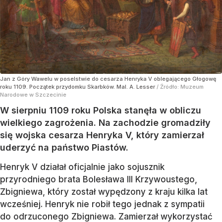
Jan z Góry Wawelu w poselstwie do cesarza Henryka V oblegającego Głogowę
roku 1109. Początek przydomku Skarbków. Mal. A. Lesser
/ Źródło:
Muzeum
Narodowe w Szczecinie
W sierpniu 1109 roku Polska stanęła w obliczu
wielkiego zagrożenia. Na zachodzie gromadziły
się wojska cesarza Henryka V, który zamierzał
uderzyć na państwo Piastów.
Henryk V działał oficjalnie jako sojusznik
przyrodniego brata Bolesława III Krzywoustego,
Zbigniewa, który został wypędzony z kraju kilka lat
wcześniej. Henryk nie robił tego jednak z sympatii
do odrzuconego Zbigniewa. Zamierzał wykorzystać