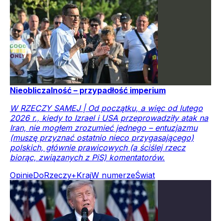
Nieobliczalność – przypadłość imperium
W RZECZY SAMEJ | Od początku, a więc od lutego
2026 r., kiedy to Izrael i USA przeprowadziły atak na
Iran, nie mogłem zrozumieć jednego – entuzjazmu
(muszę przyznać ostatnio nieco przygasającego)
polskich, głównie prawicowych (a ściślej rzecz
biorąc, związanych z PiS) komentatorów.
Opinie
DoRzeczy+
Kraj
W numerze
Świat