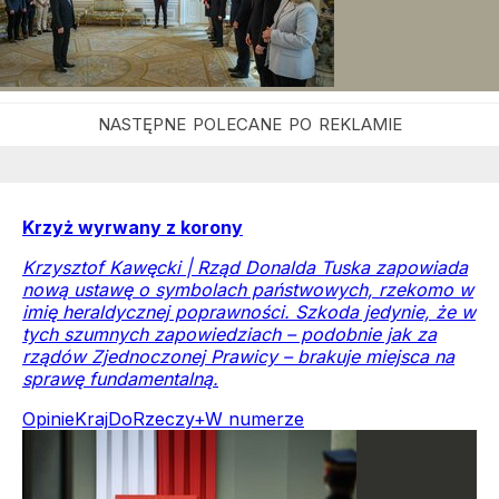
Krzyż wyrwany z korony
Krzysztof Kawęcki | Rząd Donalda Tuska zapowiada
nową ustawę o symbolach państwowych, rzekomo w
imię heraldycznej poprawności. Szkoda jedynie, że w
tych szumnych zapowiedziach – podobnie jak za
rządów Zjednoczonej Prawicy – brakuje miejsca na
sprawę fundamentalną.
Opinie
Kraj
DoRzeczy+
W numerze