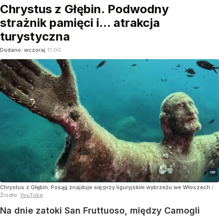
Chrystus z Głębin. Podwodny
strażnik pamięci i... atrakcja
turystyczna
Dodano:
wczoraj
11:00
Chrystus z Głębin. Posąg znajduje się przy liguryjskim wybrzeżu we Włoszech
/
Źródło:
YouTube
Na dnie zatoki San Fruttuoso, między Camogli