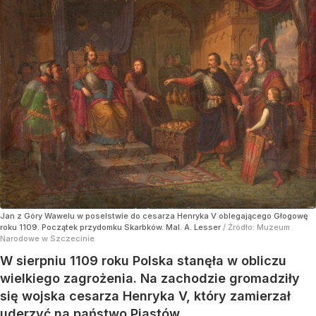
Jan z Góry Wawelu w poselstwie do cesarza Henryka V oblegającego Głogowę
roku 1109. Początek przydomku Skarbków. Mal. A. Lesser
/ Źródło:
Muzeum
Narodowe w Szczecinie
W sierpniu 1109 roku Polska stanęła w obliczu
wielkiego zagrożenia. Na zachodzie gromadziły
się wojska cesarza Henryka V, który zamierzał
uderzyć na państwo Piastów.