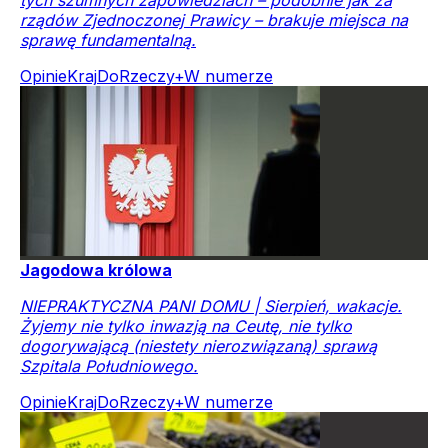
rządów Zjednoczonej Prawicy – brakuje miejsca na
sprawę fundamentalną.
Opinie
Kraj
DoRzeczy+
W numerze
Jagodowa królowa
NIEPRAKTYCZNA PANI DOMU | Sierpień, wakacje.
Żyjemy nie tylko inwazją na Ceutę, nie tylko
dogorywającą (niestety nierozwiązaną) sprawą
Szpitala Południowego.
Opinie
Kraj
DoRzeczy+
W numerze