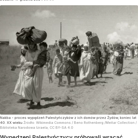
Nakba - proces wypędzeń Palestyńczyków z ich domów przez Żydów, koniec lat
40. XX wieku
Źródło:
Wikimedia Commons
/
Beno Rothenberg /Meitar Collection /
Biblioteka Narodowa Izraela; CC BY-SA 4.0
Wypędzeni Palestyńczycy próbowali wracać