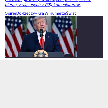
biorąc, związanych z PiS) komentatorów.
Opinie
DoRzeczy+
Kraj
W numerze
Świat