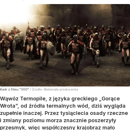
Kadr z filmu "300"
/ Źródło:
Materiały producenta
Wąwóz Termopile, z języka greckiego „Gorące
Wrota”, od źródła termalnych wód, dziś wygląda
zupełnie inaczej. Przez tysiąclecia osady rzeczne
i zmiany poziomu morza znacznie poszerzyły
przesmyk, więc współczesny krajobraz mało