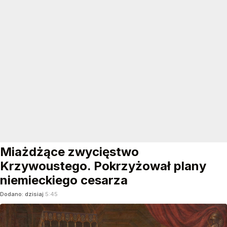
Miażdżące zwycięstwo
Krzywoustego. Pokrzyżował plany
niemieckiego cesarza
Dodano:
dzisiaj
5:45