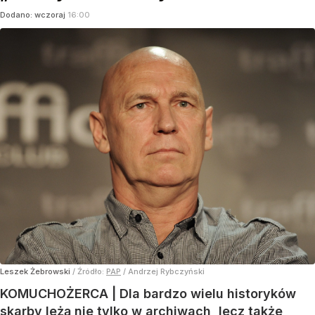
Dodano:
wczoraj
16:00
Leszek Żebrowski
/ Źródło:
PAP
/
Andrzej Rybczyński
KOMUCHOŻERCA | Dla bardzo wielu historyków
skarby leżą nie tylko w archiwach, lecz także