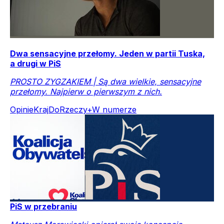
Dwa sensacyjne przełomy. Jeden w partii Tuska,
a drugi w PiS
PROSTO ZYGZAKIEM | Są dwa wielkie, sensacyjne
przełomy. Najpierw o pierwszym z nich.
Opinie
Kraj
DoRzeczy+
W numerze
PiS w przebraniu