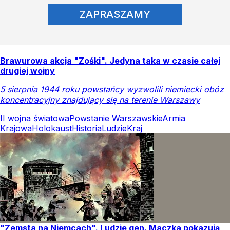
ZAPRASZAMY
Brawurowa akcja "Zośki". Jedyna taka w czasie całej
drugiej wojny
5 sierpnia 1944 roku powstańcy wyzwolili niemiecki obóz
koncentracyjny znajdujący się na terenie Warszawy
II wojna światowa
Powstanie Warszawskie
Armia
Krajowa
Holokaust
Historia
Ludzie
Kraj
"Zemsta na Niemcach". Ludzie gen. Maczka pokazują,