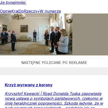
że bynajmniej.
Opinie
Kraj
DoRzeczy+
W numerze
Krzyż wyrwany z korony
Krzysztof Kawęcki | Rząd Donalda Tuska zapowiada
nową ustawę o symbolach państwowych, rzekomo w
imię heraldycznej poprawności. Szkoda jedynie, że w
tych szumnych zapowiedziach – podobnie jak za