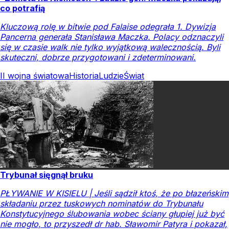
co potrafią
Kluczową rolę w bitwie pod Falaise odegrała 1. Dywizja
Pancerna generała Stanisława Maczka. Polacy odznaczyli
się w czasie walk nie tylko wyjątkową walecznością. Byli
skuteczni, dobrze przygotowani i zdeterminowani.
II wojna światowa
Historia
Ludzie
Świat
Trybunał sięgnął bruku
PŁYWANIE W KISIELU | Jeśli sądził ktoś, że po błazeńskim
składaniu przez tuskowych nominatów do Trybunału
Konstytucyjnego ślubowania wobec ściany głupiej już być
nie mogło, to przyszedł dr hab. Sławomir Patyra i pokazał,