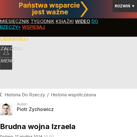
ROZWIŃ
▼
MIESIĘCZNIK
TYGODNIK
KSIĄŻKI
WIDEO
DO
RZECZY+
WSPIERAJ
SUBSKRYBUJ
ZALOGUJ
MENU
Historia Do Rzeczy
/
Historia współczesna
Autor:
Piotr Zychowicz
Brudna wojna Izraela
Dodano:
17
grudnia
2024
20:00