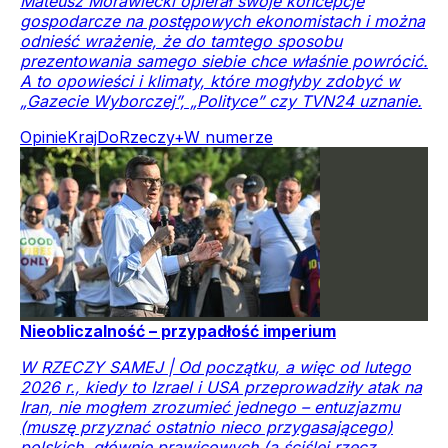
Mateusz Morawiecki opierał swoje koncepcje
gospodarcze na postępowych ekonomistach i można
odnieść wrażenie, że do tamtego sposobu
prezentowania samego siebie chce właśnie powrócić.
A to opowieści i klimaty, które mogłyby zdobyć w
„Gazecie Wyborczej”, „Polityce” czy TVN24 uznanie.
Opinie
Kraj
DoRzeczy+
W numerze
Nieobliczalność – przypadłość imperium
W RZECZY SAMEJ | Od początku, a więc od lutego
2026 r., kiedy to Izrael i USA przeprowadziły atak na
Iran, nie mogłem zrozumieć jednego – entuzjazmu
(muszę przyznać ostatnio nieco przygasającego)
polskich, głównie prawicowych (a ściślej rzecz