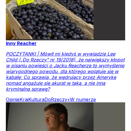
Inny Reacher
POCZYTANKI | Mówił mi kiedyś w wywiadzie Lee
Child („Do Rzeczy” nr 19/2018), że największy kłopot
w pisaniu powieści o Jacku Reacherze to wymyślenie
wiarygodnego powodu, dla którego wplątuje się w
kabałę: Co sprawia, że wędrujący przez Amerykę
nomad angażuje się akurat w taką, a nie inną
kryminalną sprawę?
Opinie
Kraj
Kultura
DoRzeczy+
W numerze