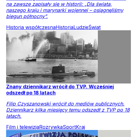
na zawsze zapisały się w historii: „Dla świata,
naszego kraju i marynarki wojennej – osiągnęliśmy
biegun północny”.
Historia współczesna
Historia
Ludzie
Świat
Znany dziennikarz wrócił do TVP. Wcześniej
odszedł po 18 latach
Filip Czyszanowski wrócił do mediów publicznych.
Dziennikarz kilka miesięcy temu odszedł z TVP po 18
latach.
Film i telewizja
Rozrywka
Sport
Kraj