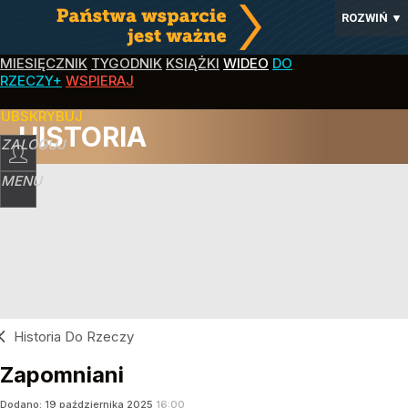
ROZWIŃ
▼
MIESIĘCZNIK
TYGODNIK
KSIĄŻKI
WIDEO
DO
RZECZY+
WSPIERAJ
SUBSKRYBUJ
HISTORIA
ZALOGUJ
MENU
Historia Do Rzeczy
Zapomniani
Dodano:
19
października
2025
16:00