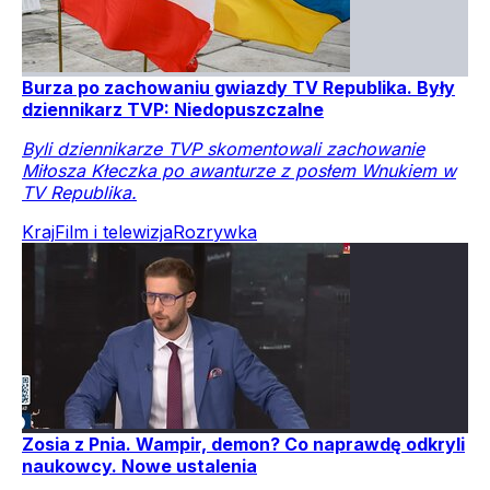
Burza po zachowaniu gwiazdy TV Republika. Były
dziennikarz TVP: Niedopuszczalne
Byli dziennikarze TVP skomentowali zachowanie
Miłosza Kłeczka po awanturze z posłem Wnukiem w
TV Republika.
Kraj
Film i telewizja
Rozrywka
Zosia z Pnia. Wampir, demon? Co naprawdę odkryli
naukowcy. Nowe ustalenia