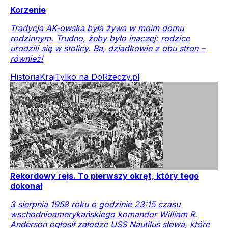
Korzenie
Tradycja AK-owska była żywa w moim domu
rodzinnym. Trudno, żeby było inaczej: rodzice
urodzili się w stolicy. Ba, dziadkowie z obu stron –
również!
Historia
Kraj
Tylko na DoRzeczy.pl
Rekordowy rejs. To pierwszy okręt, który tego
dokonał
3 sierpnia 1958 roku o godzinie 23:15 czasu
wschodnioamerykańskiego komandor William R.
Anderson ogłosił załodze USS Nautilus słowa, które