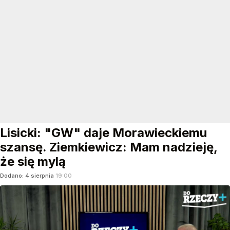
Lisicki: "GW" daje Morawieckiemu
szansę. Ziemkiewicz: Mam nadzieję,
że się mylą
Dodano:
4
sierpnia
19:00