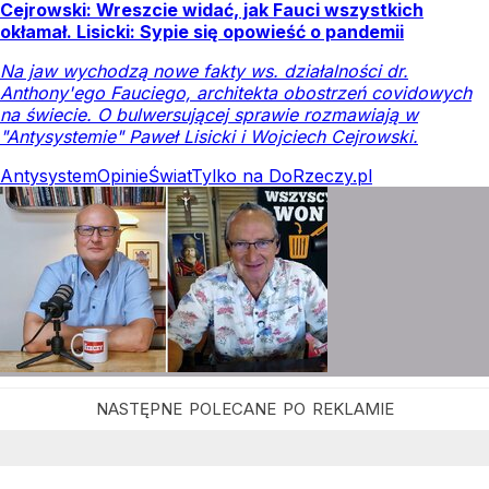
Cejrowski: Wreszcie widać, jak Fauci wszystkich
okłamał. Lisicki: Sypie się opowieść o pandemii
Na jaw wychodzą nowe fakty ws. działalności dr.
Anthony'ego Fauciego, architekta obostrzeń covidowych
na świecie. O bulwersującej sprawie rozmawiają w
"Antysystemie" Paweł Lisicki i Wojciech Cejrowski.
Antysystem
Opinie
Świat
Tylko na DoRzeczy.pl