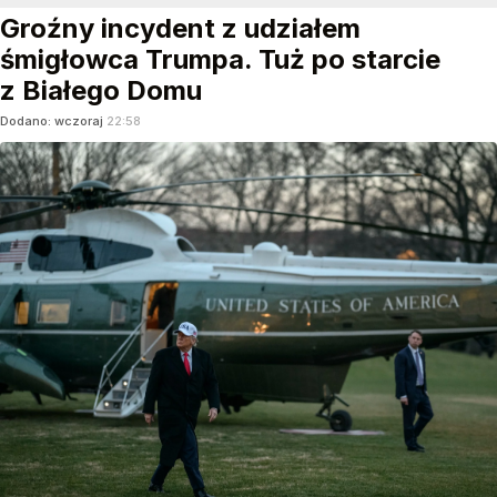
Groźny incydent z udziałem
śmigłowca Trumpa. Tuż po starcie
z Białego Domu
Dodano:
wczoraj
22:58