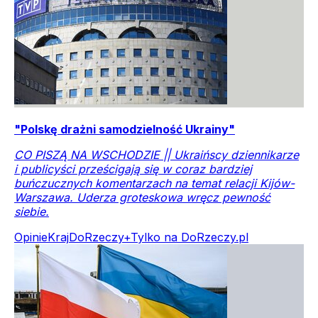
"Polskę drażni samodzielność Ukrainy"
CO PISZĄ NA WSCHODZIE || Ukraińscy dziennikarze
i publicyści prześcigają się w coraz bardziej
buńczucznych komentarzach na temat relacji Kijów-
Warszawa. Uderza groteskowa wręcz pewność
siebie.
Opinie
Kraj
DoRzeczy+
Tylko na DoRzeczy.pl