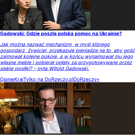
Gadowski: Gdzie poszła polska pomoc na Ukrainie?
Jak można nazwać mechanizm, w myśl którego
gospodarz, żywiciel, przekazuje pieniądze na to, aby gość
zajmował kolejne pokoje, a w końcu wynajmował mu jego
własne meble i pobierał opłaty za przygotowywane przez
siebie posiłki? – pyta Witold Gadowski.
Opinie
Kraj
Tylko na DoRzeczy.pl
DoRzeczy+