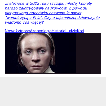
Znalezione w 2022 roku szczątki młodej kobiety
bardzo zaintrygowały naukowców. Z powodu
nietypowego pochówku nazwano ją nawet
"wampirzycą z Pnia". Czy o tajemniczej dziewczynie
wiadomo coś więcej?
Nowożytność
Archeologia
Historia
Ludzie
Kraj