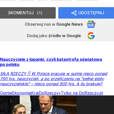
SKOMENTUJ
UDOSTĘPNIJ
1
Obserwuj nas
w
Google News
Dodaj jako
źródło w Google
Nauczyciele z łapanki, czyli katastrofa oświatowa
po polsku
SIŁĄ RZECZY || W Polsce pracuje w sumie nieco ponad
700 tys. nauczycieli, a po przeliczeniu na "pełne etaty
nauczycielskie" – nieco ponad 500 tys. A ilu brakuje?
Opinie
Ekonomia
Kraj
DoRzeczy+
Tylko na DoRzeczy.pl