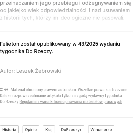
przeinaczaniem jego przebiegu i odżegnywaniem się
od jakiejkolwiek odpowiedzialności. I nad usuwaniem
z historii tych, którzy im ideologiczne nie pasowali.
Felieton został opublikowany w
43/2025 wydaniu
tygodnika Do Rzeczy
.
Autor:
Leszek Żebrowski
© ℗
Materiał chroniony prawem autorskim. Wszelkie prawa zastrzeżone.
Dalsze rozpowszechnianie artykułu tylko za zgodą wydawcy tygodnika
Do Rzeczy.
Regulamin i warunki licencjonowania materiałów prasowych
.
Historia
Opinie
Kraj
DoRzeczy+
W numerze