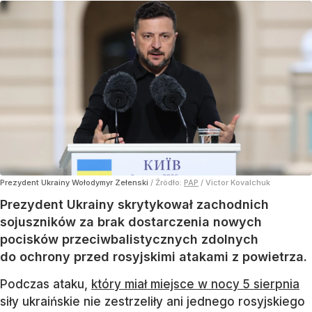
Prezydent Ukrainy Wołodymyr Zełenski
/ Źródło:
PAP
/
Victor Kovalchuk
Prezydent Ukrainy skrytykował zachodnich
sojuszników za brak dostarczenia nowych
pocisków przeciwbalistycznych zdolnych
do ochrony przed rosyjskimi atakami z powietrza.
Podczas ataku,
który miał miejsce w nocy 5 sierpnia
siły ukraińskie nie zestrzeliły ani jednego rosyjskiego