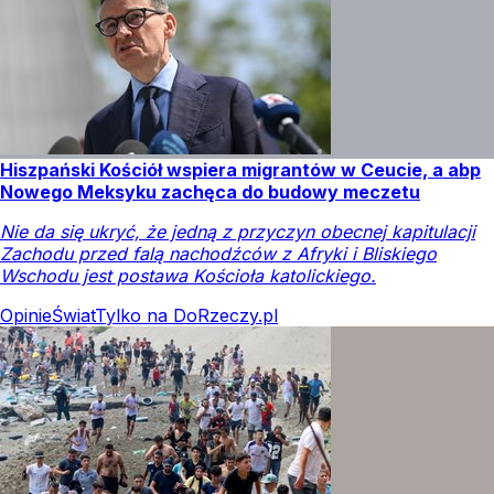
Hiszpański Kościół wspiera migrantów w Ceucie, a abp
Nowego Meksyku zachęca do budowy meczetu
Nie da się ukryć, że jedną z przyczyn obecnej kapitulacji
Zachodu przed falą nachodźców z Afryki i Bliskiego
Wschodu jest postawa Kościoła katolickiego.
Opinie
Świat
Tylko na DoRzeczy.pl