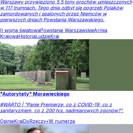
Warszawy przywieziono 5,5 tony prochów umieszczonych
w 117 trumnach. Tego dnia odbył się pogrzeb Polaków
zamordowanych i spalonych przez Niemców w
pierwszych dniach Powstania Warszawskiego.
II wojna światowa
Powstanie Warszawskie
Armia
Krajowa
Historia
Ludzie
Kraj
"Autorytety" Morawieckiego
#WARTO | "Panie Premierze, co z COVID-19, co z
sanitaryzmem, co z 200 tys. nadmiarowych zgonów?".
Opinie
Kraj
DoRzeczy+
W numerze