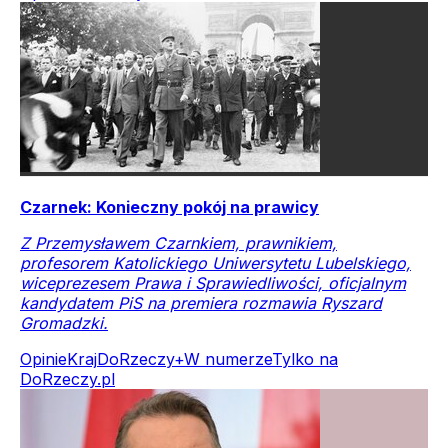
Czarnek: Konieczny pokój na prawicy
Z Przemysławem Czarnkiem, prawnikiem,
profesorem Katolickiego Uniwersytetu Lubelskiego,
wiceprezesem Prawa i Sprawiedliwości, oficjalnym
kandydatem PiS na premiera rozmawia Ryszard
Gromadzki.
Opinie
Kraj
DoRzeczy+
W numerze
Tylko na
DoRzeczy.pl