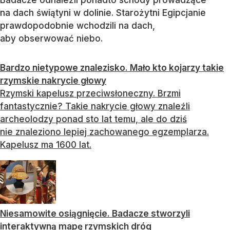
na dach świątyni w dolinie. Starożytni Egipcjanie
prawdopodobnie wchodzili na dach,
aby obserwować niebo.
Bardzo nietypowe znalezisko. Mało kto kojarzy takie
rzymskie nakrycie głowy
Rzymski kapelusz przeciwsłoneczny. Brzmi
fantastycznie? Takie nakrycie głowy znaleźli
archeolodzy ponad sto lat temu, ale do dziś
nie znaleziono lepiej zachowanego egzemplarza.
Kapelusz ma 1600 lat.
Niesamowite osiągnięcie. Badacze stworzyli
interaktywną mapę rzymskich dróg