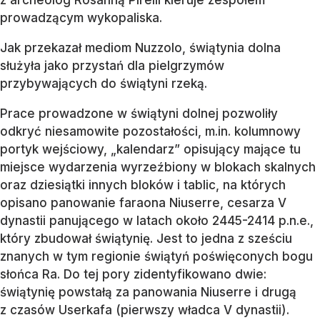
prowadzącym wykopaliska.
Jak przekazał mediom Nuzzolo, świątynia dolna
służyła jako przystań dla pielgrzymów
przybywających do świątyni rzeką.
Prace prowadzone w świątyni dolnej pozwoliły
odkryć niesamowite pozostałości, m.in. kolumnowy
portyk wejściowy, „kalendarz” opisujący mające tu
miejsce wydarzenia wyrzeźbiony w blokach skalnych
oraz dziesiątki innych bloków i tablic, na których
opisano panowanie faraona Niuserre, cesarza V
dynastii panującego w latach około 2445-2414 p.n.e.,
który zbudował świątynię. Jest to jedna z sześciu
znanych w tym regionie świątyń poświęconych bogu
słońca Ra. Do tej pory zidentyfikowano dwie:
świątynię powstałą za panowania Niuserre i drugą
z czasów Userkafa (pierwszy władca V dynastii).