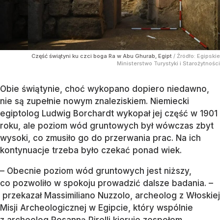
Część świątyni ku czci boga Ra w Abu Ghurab, Egipt
/ Źródło:
Egipskie
Ministerstwo Turystyki i Starożytności
Obie świątynie, choć wykopano dopiero niedawno,
nie są zupełnie nowym znaleziskiem. Niemiecki
egiptolog Ludwig Borchardt wykopał jej część w 1901
roku, ale poziom wód gruntowych był wówczas zbyt
wysoki, co zmusiło go do przerwania prac. Na ich
kontynuacje trzeba było czekać ponad wiek.
– Obecnie poziom wód gruntowych jest niższy,
co pozwoliło w spokoju prowadzić dalsze badania. –
przekazał Massimiliano Nuzzolo, archeolog z Włoskiej
Misji Archeologicznej w Egipcie, który wspólnie
z archeolog Rosanną Pirelli kieruje zespołem