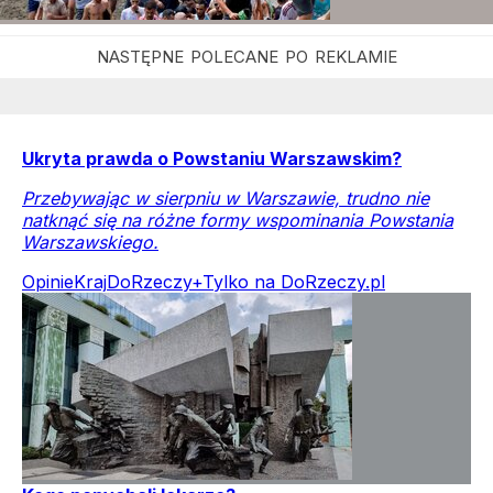
Ukryta prawda o Powstaniu Warszawskim?
Przebywając w sierpniu w Warszawie, trudno nie
natknąć się na różne formy wspominania Powstania
Warszawskiego.
Opinie
Kraj
DoRzeczy+
Tylko na DoRzeczy.pl