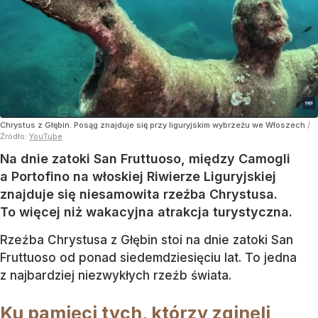
Chrystus z Głębin. Posąg znajduje się przy liguryjskim wybrzeżu we Włoszech
/
Źródło:
YouTube
Na dnie zatoki San Fruttuoso, między Camogli
a Portofino na włoskiej Riwierze Liguryjskiej
znajduje się niesamowita rzeźba Chrystusa.
To więcej niż wakacyjna atrakcja turystyczna.
Rzeźba Chrystusa z Głębin stoi na dnie zatoki San
Fruttuoso od ponad siedemdziesięciu lat. To jedna
z najbardziej niezwykłych rzeźb świata.
Ku pamięci tych, którzy zginęli