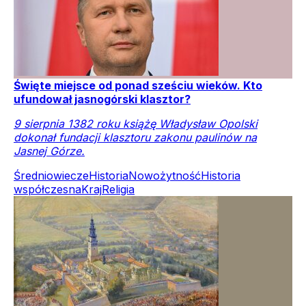
Święte miejsce od ponad sześciu wieków. Kto
ufundował jasnogórski klasztor?
9 sierpnia 1382 roku książę Władysław Opolski
dokonał fundacji klasztoru zakonu paulinów na
Jasnej Górze.
Średniowiecze
Historia
Nowożytność
Historia
współczesna
Kraj
Religia