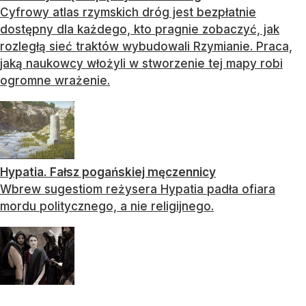
Cyfrowy atlas rzymskich dróg jest bezpłatnie
dostępny dla każdego, kto pragnie zobaczyć, jak
rozległą sieć traktów wybudowali Rzymianie. Praca,
jaką naukowcy włożyli w stworzenie tej mapy robi
ogromne wrażenie.
Hypatia. Fałsz pogańskiej męczennicy
Wbrew sugestiom reżysera Hypatia padła ofiara
mordu politycznego, a nie religijnego.