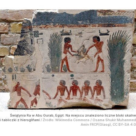
Świątynia Ra w Abu Gurab, Egipt. Na miejscu znaleziono liczne bloki skalne
i tabliczki z hieroglifami
/ Źródło:
Wikimedia Commons
/
Osama Shukir Muhammed
Amin FRCP(Glasg), CC BY-SA 4.0