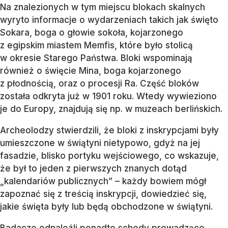
Na znalezionych w tym miejscu blokach skalnych
wyryto informacje o wydarzeniach takich jak święto
Sokara, boga o głowie sokoła, kojarzonego
z egipskim miastem Memfis, które było stolicą
w okresie Starego Państwa. Bloki wspominają
również o święcie Mina, boga kojarzonego
z płodnością, oraz o procesji Ra. Część bloków
została odkryta już w 1901 roku. Wtedy wywieziono
je do Europy, znajdują się np. w muzeach berlińskich.
Archeolodzy stwierdzili, że bloki z inskrypcjami były
umieszczone w świątyni nietypowo, gdyż na jej
fasadzie, blisko portyku wejściowego, co wskazuje,
że był to jeden z pierwszych znanych dotąd
„kalendariów publicznych” – każdy bowiem mógł
zapoznać się z treścią inskrypcji, dowiedzieć się,
jakie święta były lub będą obchodzone w świątyni.
Badacze odnaleźli ponadto schody prowadzące