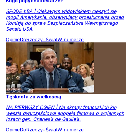
Kogo popychali lekarze?
SPODE ŁBA | Ciekawym widowiskiem cieszyć się
mogli Amerykanie, obserwujący przesłuchania przed
Komisją do spraw Bezpieczeństwa Wewnętrznego
Senatu USA.
Opinie
DoRzeczy+
Świat
W numerze
Tęsknota za wielkością
NA PIERWSZY OGIEŃ | Na ekrany francuskich kin
weszła dwuczęściowa epopeja filmowa o wojennych
losach gen. Charles’a de Gaulle’a.
Opinie
DoRzeczy+
Świat
W numerze