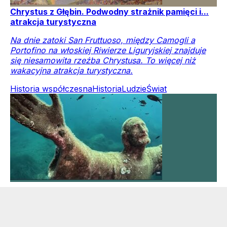
Chrystus z Głębin. Podwodny strażnik pamięci i...
atrakcja turystyczna
Na dnie zatoki San Fruttuoso, między Camogli a
Portofino na włoskiej Riwierze Liguryjskiej znajduje
się niesamowita rzeźba Chrystusa. To więcej niż
wakacyjna atrakcja turystyczna.
Historia współczesna
Historia
Ludzie
Świat