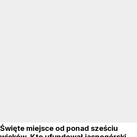
Święte miejsce od ponad sześciu
wieków. Kto ufundował jasnogórski