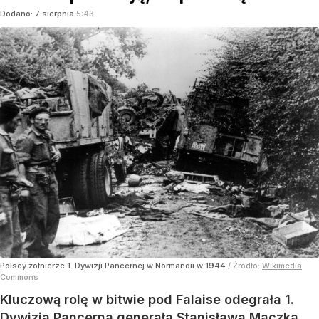
Dodano:
7
sierpnia
5:43
Polscy żołnierze 1. Dywizji Pancernej w Normandii w 1944
/ Źródło:
Wikimedia
Commons
Kluczową rolę w bitwie pod Falaise odegrała 1.
Dywizja Pancerna generała Stanisława Maczka.