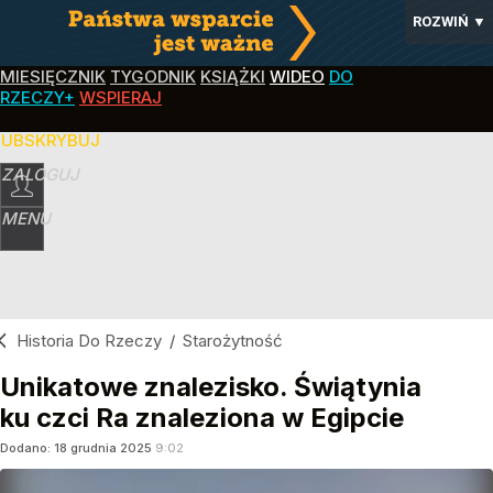
ROZWIŃ
▼
MIESIĘCZNIK
TYGODNIK
KSIĄŻKI
WIDEO
DO
RZECZY+
WSPIERAJ
SUBSKRYBUJ
ZALOGUJ
MENU
Historia Do Rzeczy
/
Starożytność
Unikatowe znalezisko. Świątynia
ku czci Ra znaleziona w Egipcie
Dodano:
18
grudnia
2025
9:02