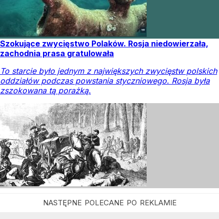
Szokujące zwycięstwo Polaków. Rosja niedowierzała,
zachodnia prasa gratulowała
To starcie było jednym z największych zwycięstw polskich
oddziałów podczas powstania styczniowego. Rosja była
zszokowana tą porażką.