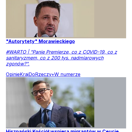
"Autorytety" Morawieckiego
#WARTO | "Panie Premierze, co z COVID-19, co z
sanitaryzmem, co z 200 tys. nadmiarowych
zgonów?".
Opinie
Kraj
DoRzeczy+
W numerze
Hiszpański Kościół wspiera migrantów w Ceucie,