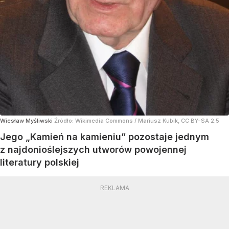
Wiesław Myśliwski
Źródło:
Wikimedia Commons
/
Mariusz Kubik, CC BY-SA 2.5
Jego „Kamień na kamieniu” pozostaje jednym
z najdonioślejszych utworów powojennej
literatury polskiej