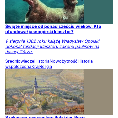
Święte miejsce od ponad sześciu wieków. Kto
ufundował jasnogórski klasztor?
9 sierpnia 1382 roku książę Władysław Opolski
dokonał fundacji klasztoru zakonu paulinów na
Jasnej Górze.
Średniowiecze
Historia
Nowożytność
Historia
współczesna
Kraj
Religia
Szokujące zwycięstwo Polaków. Rosja