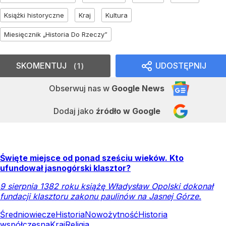
Książki historyczne
Kraj
Kultura
Miesięcznik „Historia Do Rzeczy”
SKOMENTUJ
UDOSTĘPNIJ
1
Obserwuj nas
w
Google News
Dodaj jako
źródło w Google
Święte miejsce od ponad sześciu wieków. Kto
ufundował jasnogórski klasztor?
9 sierpnia 1382 roku książę Władysław Opolski dokonał
fundacji klasztoru zakonu paulinów na Jasnej Górze.
Średniowiecze
Historia
Nowożytność
Historia
współczesna
Kraj
Religia