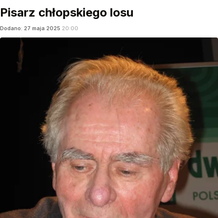
Pisarz chłopskiego losu
Dodano:
27
maja
2025
20:00