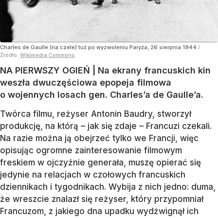
Charles de Gaulle (na czele) tuż po wyzwoleniu Paryża, 26 sierpnia 1944
/
Źródło:
Wikimedia Commons
NA PIERWSZY OGIEŃ | Na ekrany francuskich kin
weszła dwuczęściowa epopeja filmowa
o wojennych losach gen. Charles’a de Gaulle’a.
Twórca filmu, reżyser Antonin Baudry, stworzył
produkcję, na którą – jak się zdaje – Francuzi czekali.
Na razie można ją obejrzeć tylko we Francji, więc
opisując ogromne zainteresowanie filmowym
freskiem w ojczyźnie generała, muszę opierać się
jedynie na relacjach w czołowych francuskich
dziennikach i tygodnikach. Wybija z nich jedno: duma,
że wreszcie znalazł się reżyser, który przypomniał
Francuzom, z jakiego dna upadku wydźwignął ich