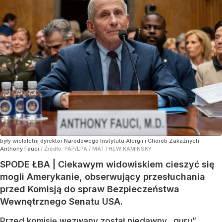
były wieloletni dyrektor Narodowego Instytutu Alergii i Chorób Zakaźnych
Anthony Fauci
/ Źródło:
PAP/EPA
/
MATTHEW KAMINSKY
SPODE ŁBA | Ciekawym widowiskiem cieszyć się
mogli Amerykanie, obserwujący przesłuchania
przed Komisją do spraw Bezpieczeństwa
Wewnętrznego Senatu USA.
Przed komisję wezwany został niedawny „guru”