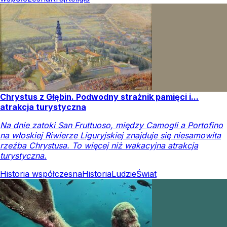
Chrystus z Głębin. Podwodny strażnik pamięci i...
atrakcja turystyczna
Na dnie zatoki San Fruttuoso, między Camogli a Portofino
na włoskiej Riwierze Liguryjskiej znajduje się niesamowita
rzeźba Chrystusa. To więcej niż wakacyjna atrakcja
turystyczna.
Historia współczesna
Historia
Ludzie
Świat