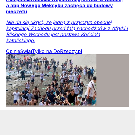
a abp Nowego Meksyku zachęca do budowy
meczetu
Nie da się ukryć, że jedną z przyczyn obecnej
kapitulacji Zachodu przed falą nachodźców z Afryki i
Bliskiego Wschodu jest postawa Kościoła
katolickiego.
Opinie
Świat
Tylko na DoRzeczy.pl