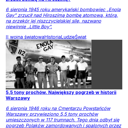
6 sierpnia 1945 roku amerykański bombowiec „Enola
Gay” zrzucił nad Hiroszimą bombę atomową, którą,
na przekór jej niszczycielskiej sile, nazwano
niewinnie „Little Boy”.
II wojna światowa
Historia
Ludzie
Świat
5,5 tony prochów. Największy pogrzeb w historii
Warszawy
6 sierpnia 1946 roku na Cmentarzu Powstańców
Warszawy przywieziono 5,5 tony prochów
umieszczonych w 117 trumnach. Tego dnia odbył się
pogrzeb Polaków zamordowanych i spalonych przez