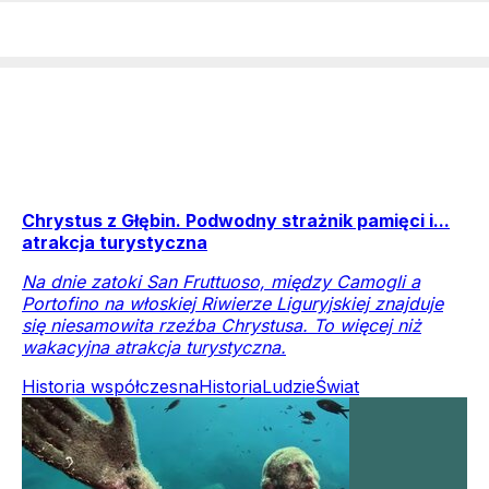
Chrystus z Głębin. Podwodny strażnik pamięci i...
atrakcja turystyczna
Na dnie zatoki San Fruttuoso, między Camogli a
Portofino na włoskiej Riwierze Liguryjskiej znajduje
się niesamowita rzeźba Chrystusa. To więcej niż
wakacyjna atrakcja turystyczna.
Historia współczesna
Historia
Ludzie
Świat