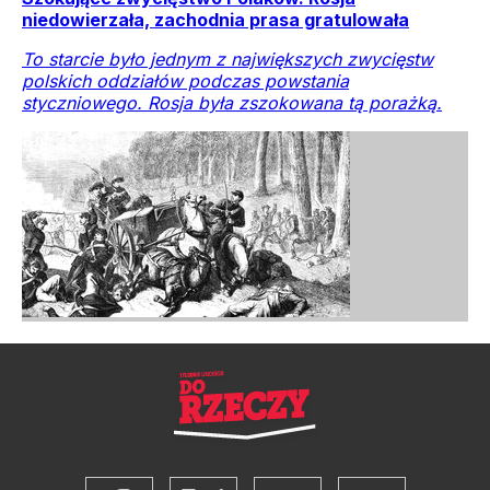
niedowierzała, zachodnia prasa gratulowała
To starcie było jednym z największych zwycięstw
polskich oddziałów podczas powstania
styczniowego. Rosja była zszokowana tą porażką.