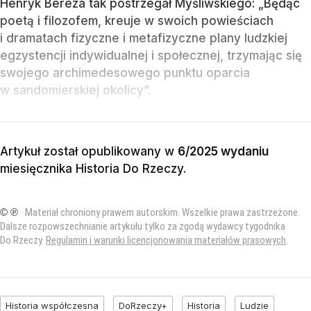
Henryk Bereza tak postrzegał Myśliwskiego: „Będąc
poetą i filozofem, kreuje w swoich powieściach
i dramatach fizyczne i metafizyczne plany ludzkiej
egzystencji indywidualnej i społecznej, trzymając się
swojego archimedesowego punktu oparcia
w sandomierskiej okolicy”.
Artykuł został opublikowany w
6/2025 wydaniu
miesięcznika
Historia Do Rzeczy
.
© ℗
Materiał chroniony prawem autorskim. Wszelkie prawa zastrzeżone.
Dalsze rozpowszechnianie artykułu tylko za zgodą wydawcy tygodnika
Do Rzeczy.
Regulamin i warunki licencjonowania materiałów prasowych
.
Historia współczesna
DoRzeczy+
Historia
Ludzie