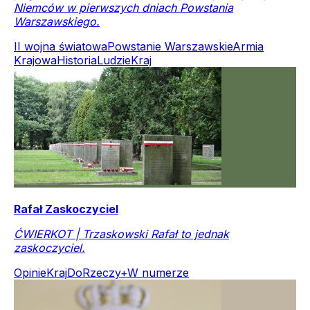
Niemców w pierwszych dniach Powstania
Warszawskiego.
II wojna światowa
Powstanie Warszawskie
Armia
Krajowa
Historia
Ludzie
Kraj
Rafał Zaskoczyciel
ĆWIERKOT | Trzaskowski Rafał to jednak
zaskoczyciel.
Opinie
Kraj
DoRzeczy+
W numerze