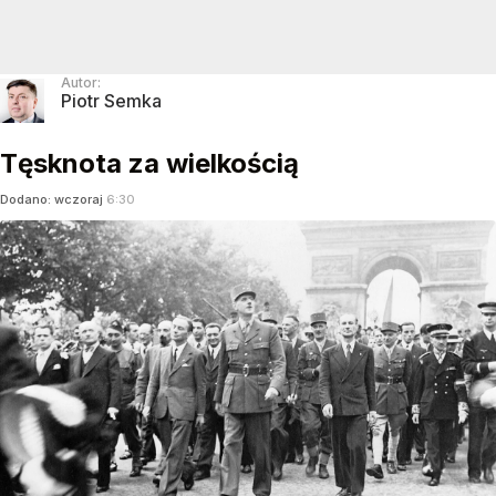
Autor:
Piotr Semka
Tęsknota za wielkością
Dodano:
wczoraj
6:30