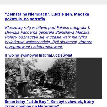
"Zemsta na Niemcach". Ludzie gen. Maczka
pokazują, co potrafią
Kluczową rolę w bitwie pod Falaise odegrała 1.
Dywizja Pancerna generała Stanisława Maczka.
Polacy odznaczyli się w czasie walk nie tylko
wyjątkową walecznością. Byli skuteczni, dobrze
przygotowani i zdeterminowani.
II wojna światowa
Historia
Ludzie
Świat
Śmiertelny "Little Boy". Kim był człowiek, który
zrzucił bombę na Hiroszimę?