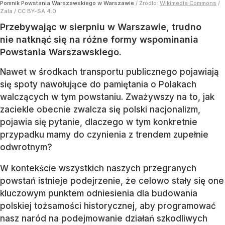
Pomnik Powstania Warszawskiego w Warszawie
/ Źródło:
Wikimedia Commons
/
Zala / CC BY-SA 4.0
Przebywając w sierpniu w Warszawie, trudno
nie natknąć się na różne formy wspominania
Powstania Warszawskiego.
Nawet w środkach transportu publicznego pojawiają
się spoty nawołujące do pamiętania o Polakach
walczących w tym powstaniu. Zważywszy na to, jak
zaciekle obecnie zwalcza się polski nacjonalizm,
pojawia się pytanie, dlaczego w tym konkretnie
przypadku mamy do czynienia z trendem zupełnie
odwrotnym?
W kontekście wszystkich naszych przegranych
powstań istnieje podejrzenie, że celowo stały się one
kluczowym punktem odniesienia dla budowania
polskiej tożsamości historycznej, aby programować
nasz naród na podejmowanie działań szkodliwych