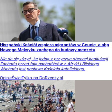
Hiszpański Kościół wspiera migrantów w Ceucie, a abp
Nowego Meksyku zachęca do budowy meczetu
Nie da się ukryć, że jedną z przyczyn obecnej kapitulacji
Zachodu przed falą nachodźców z Afryki i Bliskiego
Wschodu jest postawa Kościoła katolickiego.
Opinie
Świat
Tylko na DoRzeczy.pl