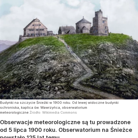
Budynki na szczycie Śnieżki w 1900 roku. Od lewej widoczne budynki
schroniska, kaplica św. Wawrzyńca, obserwatorium
meteorologiczne
Źródło:
Wikimedia Commons
Obserwacje meteorologiczne są tu prowadzone
od 5 lipca 1900 roku. Obserwatorium na Śnieżce
powstało 125 lat temu.