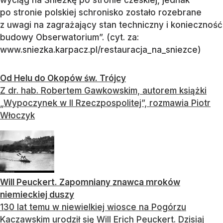
wyciąg na Śnieżkę po stronie czeskiej, jednak
po stronie polskiej schronisko zostało rozebrane
z uwagi na zagrażający stan techniczny i konieczność
budowy Obserwatorium”. (cyt. za:
www.sniezka.karpacz.pl/restauracja_na_sniezce)
Od Helu do Okopów św. Trójcy
Z dr. hab. Robertem Gawkowskim, autorem książki
„Wypoczynek w II Rzeczpospolitej”, rozmawia Piotr
Włoczyk
Will Peuckert. Zapomniany znawca mroków
niemieckiej duszy
130 lat temu w niewielkiej wiosce na Pogórzu
Kaczawskim urodził się Will Erich Peuckert. Dzisiaj