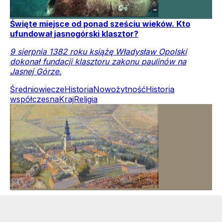
Święte miejsce od ponad sześciu wieków. Kto
ufundował jasnogórski klasztor?
9 sierpnia 1382 roku książę Władysław Opolski
dokonał fundacji klasztoru zakonu paulinów na
Jasnej Górze.
Średniowiecze
Historia
Nowożytność
Historia
współczesna
Kraj
Religia