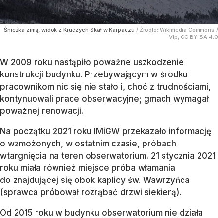
Śnieżka zimą, widok z Kruczych Skał w Karpaczu
/ Źródło:
Wikimedia Commons
/
Vip, CC BY-SA 4.0
W 2009 roku nastąpiło poważne uszkodzenie
konstrukcji budynku. Przebywającym w środku
pracownikom nic się nie stało i, choć z trudnościami,
kontynuowali prace obserwacyjne; gmach wymagał
poważnej renowacji.
Na początku 2021 roku IMiGW przekazało informację
o wzmożonych, w ostatnim czasie, próbach
wtargnięcia na teren obserwatorium. 21 stycznia 2021
roku miała również miejsce próba włamania
do znajdującej się obok kaplicy św. Wawrzyńca
(sprawca próbował rozrąbać drzwi siekierą).
Od 2015 roku w budynku obserwatorium nie działa