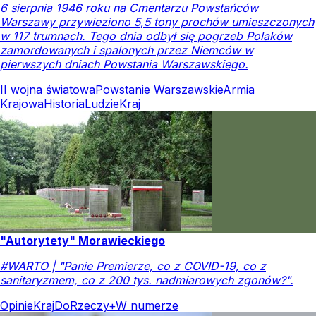
6 sierpnia 1946 roku na Cmentarzu Powstańców
Warszawy przywieziono 5,5 tony prochów umieszczonych
w 117 trumnach. Tego dnia odbył się pogrzeb Polaków
zamordowanych i spalonych przez Niemców w
pierwszych dniach Powstania Warszawskiego.
II wojna światowa
Powstanie Warszawskie
Armia
Krajowa
Historia
Ludzie
Kraj
"Autorytety" Morawieckiego
#WARTO | "Panie Premierze, co z COVID-19, co z
sanitaryzmem, co z 200 tys. nadmiarowych zgonów?".
Opinie
Kraj
DoRzeczy+
W numerze