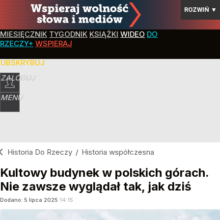
ROZWIŃ
▼
MIESIĘCZNIK
TYGODNIK
KSIĄŻKI
WIDEO
DO
RZECZY+
WSPIERAJ
SUBSKRYBUJ
ZALOGUJ
MENU
Historia Do Rzeczy
/
Historia współczesna
Kultowy budynek w polskich górach.
Nie zawsze wyglądał tak, jak dziś
Dodano:
5
lipca
2025
14:15