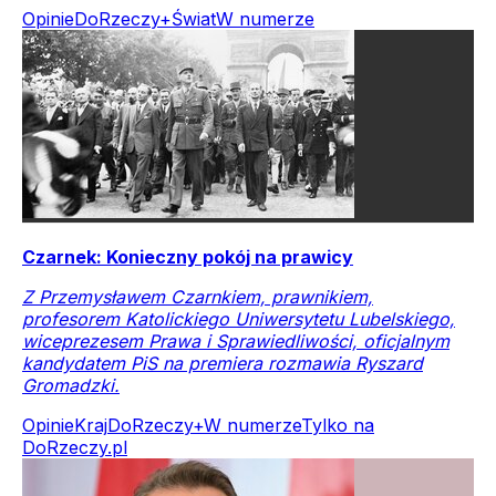
Opinie
DoRzeczy+
Świat
W numerze
Czarnek: Konieczny pokój na prawicy
Z Przemysławem Czarnkiem, prawnikiem,
profesorem Katolickiego Uniwersytetu Lubelskiego,
wiceprezesem Prawa i Sprawiedliwości, oficjalnym
kandydatem PiS na premiera rozmawia Ryszard
Gromadzki.
Opinie
Kraj
DoRzeczy+
W numerze
Tylko na
DoRzeczy.pl