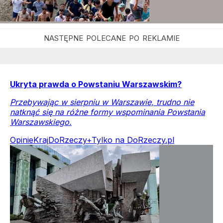
Ukryta prawda o Powstaniu Warszawskim?
Przebywając w sierpniu w Warszawie, trudno nie
natknąć się na różne formy wspominania Powstania
Warszawskiego.
Opinie
Kraj
DoRzeczy+
Tylko na DoRzeczy.pl