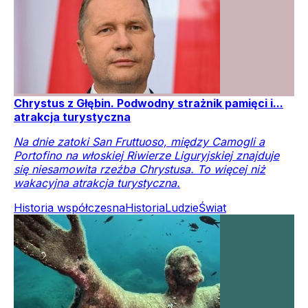
Chrystus z Głębin. Podwodny strażnik pamięci i...
atrakcja turystyczna
Na dnie zatoki San Fruttuoso, między Camogli a
Portofino na włoskiej Riwierze Liguryjskiej znajduje
się niesamowita rzeźba Chrystusa. To więcej niż
wakacyjna atrakcja turystyczna.
Historia współczesna
Historia
Ludzie
Świat