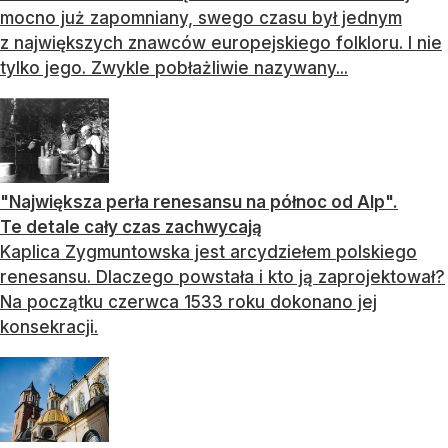
mocno już zapomniany, swego czasu był jednym
z największych znawców europejskiego folkloru. I nie
tylko jego. Zwykle pobłażliwie nazywany...
"Największa perła renesansu na północ od Alp".
Te detale cały czas zachwycają
Kaplica Zygmuntowska jest arcydziełem polskiego
renesansu. Dlaczego powstała i kto ją zaprojektował?
Na początku czerwca 1533 roku dokonano jej
konsekracji.