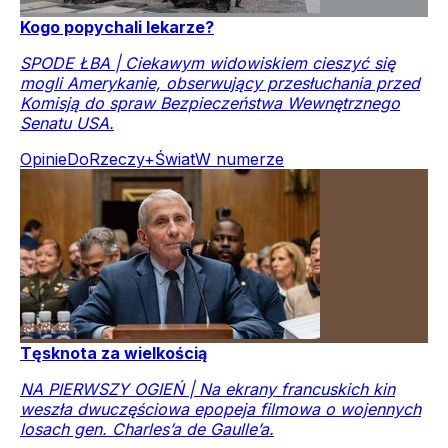
Kogo popychali lekarze?
SPODE ŁBA | Ciekawym widowiskiem cieszyć się
mogli Amerykanie, obserwujący przesłuchania przed
Komisją do spraw Bezpieczeństwa Wewnętrznego
Senatu USA.
Opinie
DoRzeczy+
Świat
W numerze
Tęsknota za wielkością
NA PIERWSZY OGIEŃ | Na ekrany francuskich kin
weszła dwuczęściowa epopeja filmowa o wojennych
losach gen. Charles’a de Gaulle’a.