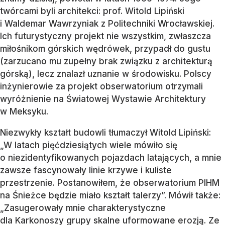
twórcami byli architekci: prof. Witold Lipiński
i Waldemar Wawrzyniak z Politechniki Wrocławskiej.
Ich futurystyczny projekt nie wszystkim, zwłaszcza
miłośnikom górskich wędrówek, przypadł do gustu
(zarzucano mu zupełny brak związku z architekturą
górską), lecz znalazł uznanie w środowisku. Polscy
inżynierowie za projekt obserwatorium otrzymali
wyróżnienie na Światowej Wystawie Architektury
w Meksyku.
Niezwykły kształt budowli tłumaczył Witold Lipiński:
„W latach pięćdziesiątych wiele mówiło się
o niezidentyfikowanych pojazdach latających, a mnie
zawsze fascynowały linie krzywe i kuliste
przestrzenie. Postanowiłem, że obserwatorium PIHM
na Śnieżce będzie miało kształt talerzy”. Mówił także:
„Zasugerowały mnie charakterystyczne
dla Karkonoszy grupy skalne uformowane erozją. Ze