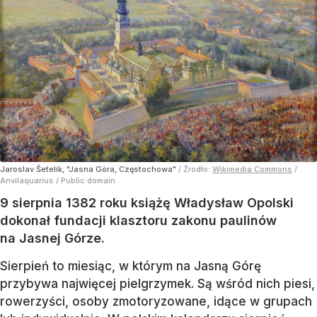
Jaroslav Šetelík, "Jasna Góra, Częstochowa"
/ Źródło:
Wikimedia Commons
/
Anvilaquarius / Public domain
9 sierpnia 1382 roku książę Władysław Opolski
dokonał fundacji klasztoru zakonu paulinów
na Jasnej Górze.
Sierpień to miesiąc, w którym na Jasną Górę
przybywa najwięcej pielgrzymek. Są wśród nich piesi,
rowerzyści, osoby zmotoryzowane, idące w grupach