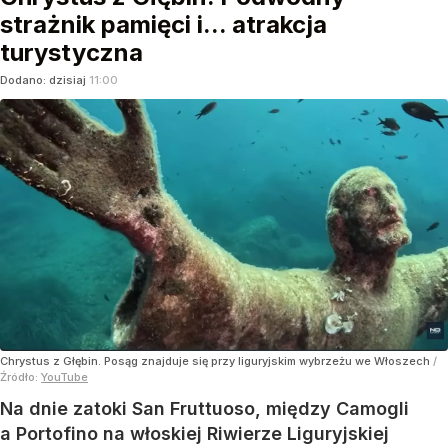
strażnik pamięci i... atrakcja
turystyczna
Dodano:
dzisiaj
11:00
Chrystus z Głębin. Posąg znajduje się przy liguryjskim wybrzeżu we Włoszech
/
Źródło:
YouTube
Na dnie zatoki San Fruttuoso, między Camogli
a Portofino na włoskiej Riwierze Liguryjskiej