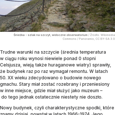
Śnieżka - szlak na szczyt, widoczne obserwatorium
/ Źródło:
Wikimedia
Commons
/
Panoramio, CC BY-SA 3.0
Trudne warunki na szczycie (średnia temperatura
w ciągu roku wynosi niewiele ponad 0 stopni
Celsjusza, wieją także huraganowe wiatry) sprawiły,
że budynek raz po raz wymagał remontu. W latach
50. XX wieku zdecydowano o budowie nowego
gmachu. Stary miał zostać rozebrany i przeniesiony
w inne miejsce, gdzie miał służyć jako muzeum –
do tego jednak ostatecznie niestety nie doszło.
Nowy budynek, czyli charakterystyczne spodki, które
znamy dzisiaj, powstał w latach 1966-1974. Jego