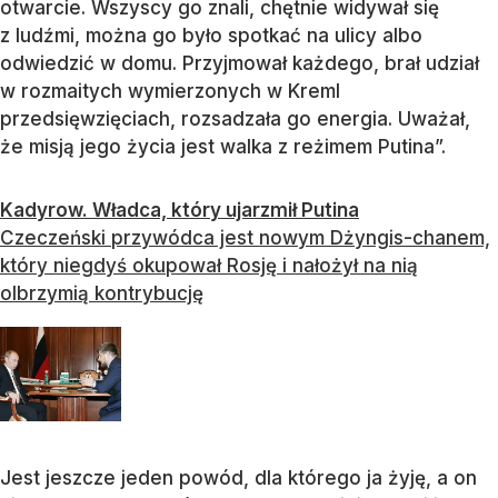
otwarcie. Wszyscy go znali, chętnie widywał się
z ludźmi, można go było spotkać na ulicy albo
odwiedzić w domu. Przyjmował każdego, brał udział
w rozmaitych wymierzonych w Kreml
przedsięwzięciach, rozsadzała go energia. Uważał,
że misją jego życia jest walka z reżimem Putina”.
Kadyrow. Władca, który ujarzmił Putina
Czeczeński przywódca jest nowym Dżyngis-chanem,
który niegdyś okupował Rosję i nałożył na nią
olbrzymią kontrybucję
Jest jeszcze jeden powód, dla którego ja żyję, a on