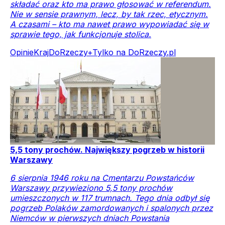
składać oraz kto ma prawo głosować w referendum.
Nie w sensie prawnym, lecz, by tak rzec, etycznym.
A czasami – kto ma nawet prawo wypowiadać się w
sprawie tego, jak funkcjonuje stolica.
Opinie
Kraj
DoRzeczy+
Tylko na DoRzeczy.pl
5,5 tony prochów. Największy pogrzeb w historii
Warszawy
6 sierpnia 1946 roku na Cmentarzu Powstańców
Warszawy przywieziono 5,5 tony prochów
umieszczonych w 117 trumnach. Tego dnia odbył się
pogrzeb Polaków zamordowanych i spalonych przez
Niemców w pierwszych dniach Powstania