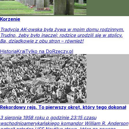
Korzenie
Tradycja AK-owska była żywa w moim domu rodzinnym.
Trudno, żeby było inaczej: rodzice urodzili się w stolicy.
Ba, dziadkowie z obu stron – również!
Historia
Kraj
Tylko na DoRzeczy.pl
Rekordowy rejs. To pierwszy okręt, który tego dokonał
3 sierpnia 1958 roku o godzinie 23:15 czasu
wschodnioamerykańskiego komandor William R. Anderson