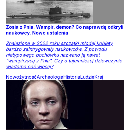
Zosia z Pnia. Wampir, demon? Co naprawdę odkryli
naukowcy. Nowe ustalenia
Znalezione w 2022 roku szczątki młodej kobiety
bardzo zaintrygowały naukowców. Z powodu
nietypowego pochówku nazwano ją nawet
"wampirzycą z Pnia". Czy o tajemniczej dziewczynie
wiadomo coś więcej?
Nowożytność
Archeologia
Historia
Ludzie
Kraj