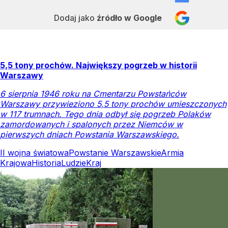
Dodaj jako
źródło w Google
5,5 tony prochów. Największy pogrzeb w historii
Warszawy
6 sierpnia 1946 roku na Cmentarzu Powstańców
Warszawy przywieziono 5,5 tony prochów umieszczonych
w 117 trumnach. Tego dnia odbył się pogrzeb Polaków
zamordowanych i spalonych przez Niemców w
pierwszych dniach Powstania Warszawskiego.
II wojna światowa
Powstanie Warszawskie
Armia
Krajowa
Historia
Ludzie
Kraj