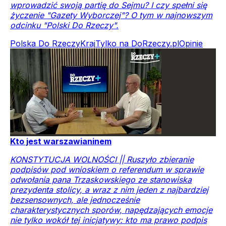
wprowadzić swoją partię do Sejmu? I czy spełni się
życzenie "Gazety Wyborczej"? O tym w najnowszym
odcinku "Polski Do Rzeczy".
Polska Do Rzeczy
Kraj
Tylko na DoRzeczy.pl
Opinie
Kto jest warszawianinem
KONSTYTUCJA WOLNOŚCI || Ruszyło zbieranie
podpisów pod wnioskiem o referendum w sprawie
odwołania pana Trzaskowskiego ze stanowiska
prezydenta stolicy, a wraz z nim jeden z najbardziej
bezsensownych, ale jednocześnie
charakterystycznych sporów, napędzających emocje
nie tylko wokół tej inicjatywy: kto ma prawo podpis