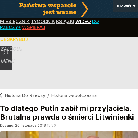
ROZWIŃ
▼
MIESIĘCZNIK
TYGODNIK
KSIĄŻKI
WIDEO
DO
RZECZY+
WSPIERAJ
SUBSKRYBUJ
ZALOGUJ
MENU
Historia Do Rzeczy
/
Historia współczesna
To dlatego Putin zabił mi przyjaciela.
Brutalna prawda o śmierci Litwinienki
Dodano:
20
listopada
2018
13:30