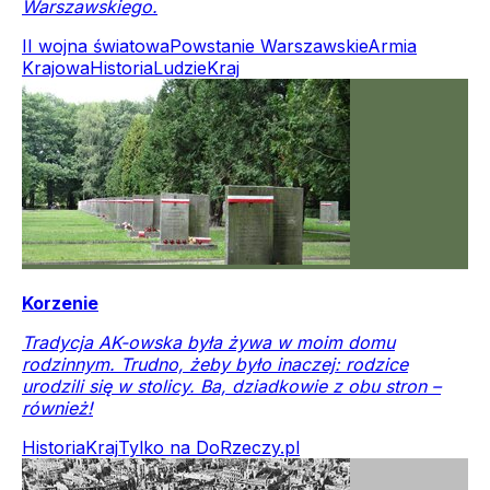
Warszawskiego.
II wojna światowa
Powstanie Warszawskie
Armia
Krajowa
Historia
Ludzie
Kraj
Korzenie
Tradycja AK-owska była żywa w moim domu
rodzinnym. Trudno, żeby było inaczej: rodzice
urodzili się w stolicy. Ba, dziadkowie z obu stron –
również!
Historia
Kraj
Tylko na DoRzeczy.pl