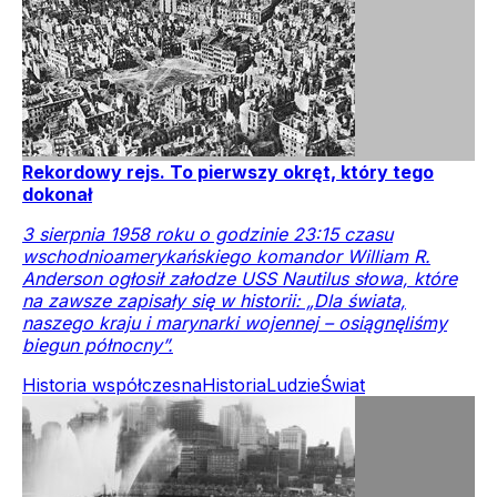
Rekordowy rejs. To pierwszy okręt, który tego
dokonał
3 sierpnia 1958 roku o godzinie 23:15 czasu
wschodnioamerykańskiego komandor William R.
Anderson ogłosił załodze USS Nautilus słowa, które
na zawsze zapisały się w historii: „Dla świata,
naszego kraju i marynarki wojennej – osiągnęliśmy
biegun północny”.
Historia współczesna
Historia
Ludzie
Świat