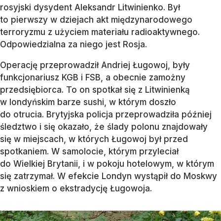
rosyjski dysydent Aleksandr Litwinienko. Był
to pierwszy w dziejach akt międzynarodowego
terroryzmu z użyciem materiału radioaktywnego.
Odpowiedzialna za niego jest Rosja.
Operację przeprowadził Andriej Ługowoj, były
funkcjonariusz KGB i FSB, a obecnie zamożny
przedsiębiorca. To on spotkał się z Litwinienką
w londyńskim barze sushi, w którym doszło
do otrucia. Brytyjska policja przeprowadziła później
śledztwo i się okazało, że ślady polonu znajdowały
się w miejscach, w których Ługowoj był przed
spotkaniem. W samolocie, którym przyleciał
do Wielkiej Brytanii, i w pokoju hotelowym, w którym
się zatrzymał. W efekcie Londyn wystąpił do Moskwy
z wnioskiem o ekstradycję Ługowoja.