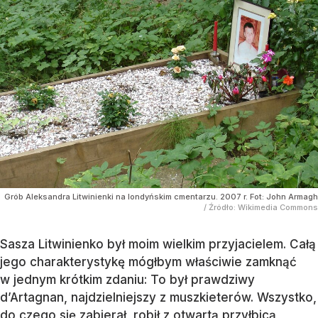
Grób Aleksandra Litwinienki na londyńskim cmentarzu. 2007 r. Fot: John Armagh
/ Źródło:
Wikimedia Commons
Sasza Litwinienko był moim wielkim przyjacielem. Całą
jego charakterystykę mógłbym właściwie zamknąć
w jednym krótkim zdaniu: To był prawdziwy
d’Artagnan, najdzielniejszy z muszkieterów. Wszystko,
do czego się zabierał, robił z otwartą przyłbicą