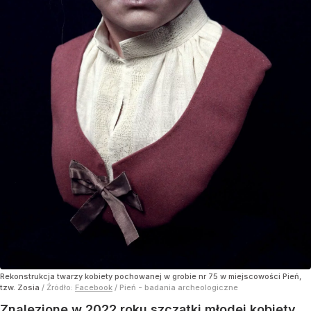
Rekonstrukcja twarzy kobiety pochowanej w grobie nr 75 w miejscowości Pień,
tzw. Zosia
/ Źródło:
Facebook
/
Pień - badania archeologiczne
Znalezione w 2022 roku szczątki młodej kobiety