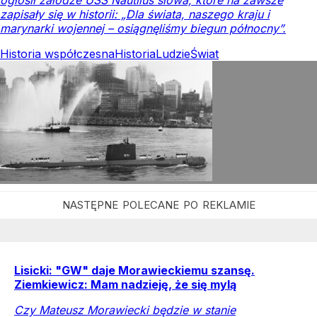
ogłosił załodze USS Nautilus słowa, które na zawsze
zapisały się w historii: „Dla świata, naszego kraju i
marynarki wojennej – osiągnęliśmy biegun północny”.
Historia współczesna
Historia
Ludzie
Świat
Lisicki: "GW" daje Morawieckiemu szansę.
Ziemkiewicz: Mam nadzieję, że się mylą
Czy Mateusz Morawiecki będzie w stanie