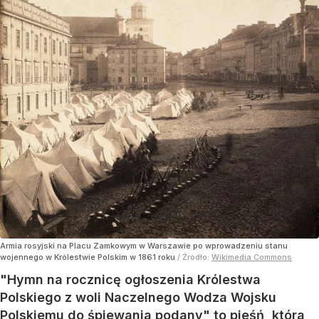
Armia rosyjski na Placu Zamkowym w Warszawie po wprowadzeniu stanu
wojennego w Królestwie Polskim w 1861 roku
/ Źródło:
Wikimedia Commons
"Hymn na rocznicę ogłoszenia Królestwa
Polskiego z woli Naczelnego Wodza Wojsku
Polskiemu do śpiewania podany" to pieśń, która