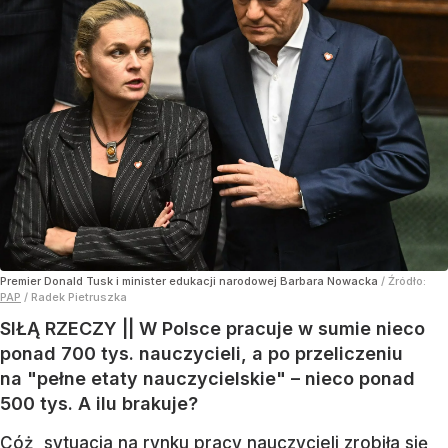
Premier Donald Tusk i minister edukacji narodowej Barbara Nowacka
/ Źródło:
PAP
/
Radek Pietruszka
SIŁĄ RZECZY || W Polsce pracuje w sumie nieco
ponad 700 tys. nauczycieli, a po przeliczeniu
na "pełne etaty nauczycielskie" – nieco ponad
500 tys. A ilu brakuje?
Cóż, sytuacja na rynku pracy nauczycieli zrobiła się