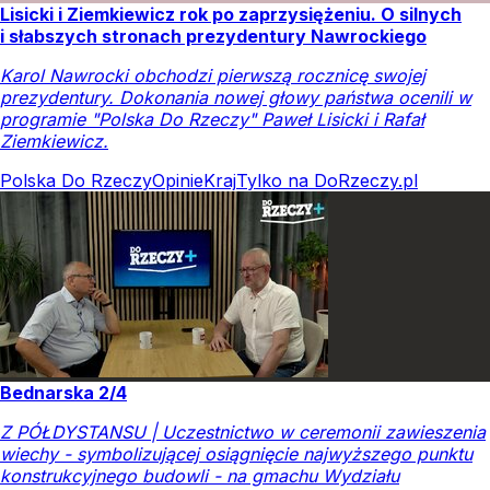
Lisicki i Ziemkiewicz rok po zaprzysiężeniu. O silnych
i słabszych stronach prezydentury Nawrockiego
Karol Nawrocki obchodzi pierwszą rocznicę swojej
prezydentury. Dokonania nowej głowy państwa ocenili w
programie "Polska Do Rzeczy" Paweł Lisicki i Rafał
Ziemkiewicz.
Polska Do Rzeczy
Opinie
Kraj
Tylko na DoRzeczy.pl
Bednarska 2/4
Z PÓŁDYSTANSU | Uczestnictwo w ceremonii zawieszenia
wiechy - symbolizującej osiągnięcie najwyższego punktu
konstrukcyjnego budowli - na gmachu Wydziału