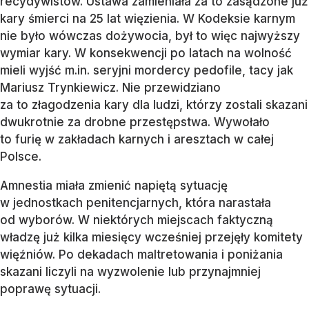
recydywistów. Ustawa zamieniała za to zasądzone już
kary śmierci na 25 lat więzienia. W Kodeksie karnym
nie było wówczas dożywocia, był to więc najwyższy
wymiar kary. W konsekwencji po latach na wolność
mieli wyjść m.in. seryjni mordercy pedofile, tacy jak
Mariusz Trynkiewicz. Nie przewidziano
za to złagodzenia kary dla ludzi, którzy zostali skazani
dwukrotnie za drobne przestępstwa. Wywołało
to furię w zakładach karnych i aresztach w całej
Polsce.
Amnestia miała zmienić napiętą sytuację
w jednostkach penitencjarnych, która narastała
od wyborów. W niektórych miejscach faktyczną
władzę już kilka miesięcy wcześniej przejęły komitety
więźniów. Po dekadach maltretowania i poniżania
skazani liczyli na wyzwolenie lub przynajmniej
poprawę sytuacji.