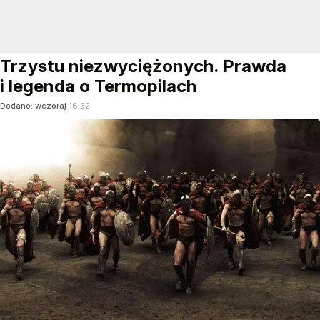
Trzystu niezwyciężonych. Prawda
i legenda o Termopilach
Dodano:
wczoraj
16:32