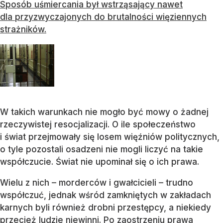
Sposób uśmiercania był wstrząsający nawet
dla przyzwyczajonych do brutalności więziennych
strażników.
W takich warunkach nie mogło być mowy o żadnej
rzeczywistej resocjalizacji. O ile społeczeństwo
i świat przejmowały się losem więźniów politycznych,
o tyle pozostali osadzeni nie mogli liczyć na takie
współczucie. Świat nie upominał się o ich prawa.
Wielu z nich – morderców i gwałcicieli – trudno
współczuć, jednak wśród zamkniętych w zakładach
karnych byli również drobni przestępcy, a niekiedy
przecież ludzie niewinni. Po zaostrzeniu prawa