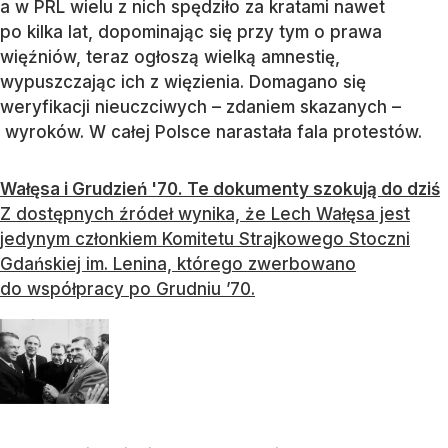
a w PRL wielu z nich spędziło za kratami nawet
po kilka lat, dopominając się przy tym o prawa
więźniów, teraz ogłoszą wielką amnestię,
wypuszczając ich z więzienia. Domagano się
weryfikacji nieuczciwych – zdaniem skazanych –
wyroków. W całej Polsce narastała fala protestów.
Wałęsa i Grudzień '70. Te dokumenty szokują do dziś
Z dostępnych źródeł wynika, że Lech Wałęsa jest
jedynym członkiem Komitetu Strajkowego Stoczni
Gdańskiej im. Lenina, którego zwerbowano
do współpracy po Grudniu ’70.