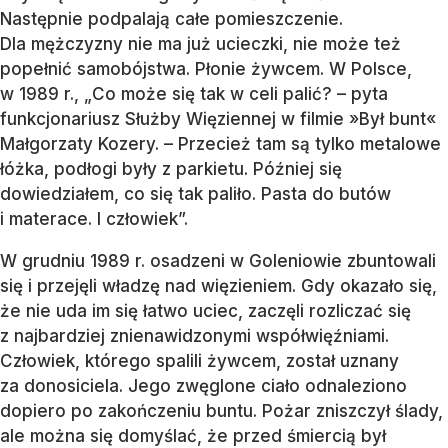
Następnie podpalają całe pomieszczenie.
Dla mężczyzny nie ma już ucieczki, nie może też
popełnić samobójstwa. Płonie żywcem. W Polsce,
w 1989 r., „Co może się tak w celi palić? – pyta
funkcjonariusz Służby Więziennej w filmie »Był bunt«
Małgorzaty Kozery. – Przecież tam są tylko metalowe
łóżka, podłogi były z parkietu. Później się
dowiedziałem, co się tak paliło. Pasta do butów
i materace. I człowiek”.
W grudniu 1989 r. osadzeni w Goleniowie zbuntowali
się i przejęli władzę nad więzieniem. Gdy okazało się,
że nie uda im się łatwo uciec, zaczęli rozliczać się
z najbardziej znienawidzonymi współwięźniami.
Człowiek, którego spalili żywcem, został uznany
za donosiciela. Jego zwęglone ciało odnaleziono
dopiero po zakończeniu buntu. Pożar zniszczył ślady,
ale można się domyślać, że przed śmiercią był