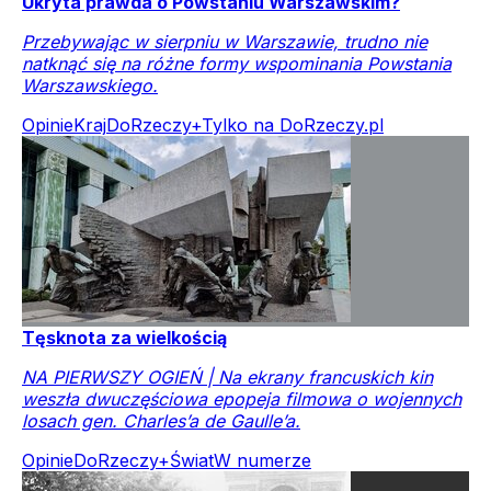
Ukryta prawda o Powstaniu Warszawskim?
Przebywając w sierpniu w Warszawie, trudno nie
natknąć się na różne formy wspominania Powstania
Warszawskiego.
Opinie
Kraj
DoRzeczy+
Tylko na DoRzeczy.pl
Tęsknota za wielkością
NA PIERWSZY OGIEŃ | Na ekrany francuskich kin
weszła dwuczęściowa epopeja filmowa o wojennych
losach gen. Charles’a de Gaulle’a.
Opinie
DoRzeczy+
Świat
W numerze