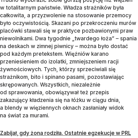
Trudno wyobrazić sobie gorszą pozycję niż więzień
w totalitarnym państwie. Władza strażników była
całkowita, a przyzwolenie na stosowanie przemocy
było oczywistością. Skazani po przekroczeniu murów
placówki stawali się w praktyce pozbawionymi praw
niewolnikami. Dwa tygodnie „twardego łoża” – spania
na deskach w zimnej piwnicy – można było dostać
pod każdym pretekstem. Więźniów karano
przeniesieniem do izolatki, zmniejszeniem racji
żywnościowych. Tych, którzy sprzeciwiali się
strażnikom, bito i spinano pasami, pozostawiając
skrępowanych. Wszystkich, niezależnie
od sprawowania, obowiązywał też przepis
zakazujący kładzenia się na łóżku w ciągu dnia,
a blendy w więziennych oknach zasłaniały widok
na świat za murami.
Zabijał, gdy żona rodziła. Ostatnie egzekucje w PRL