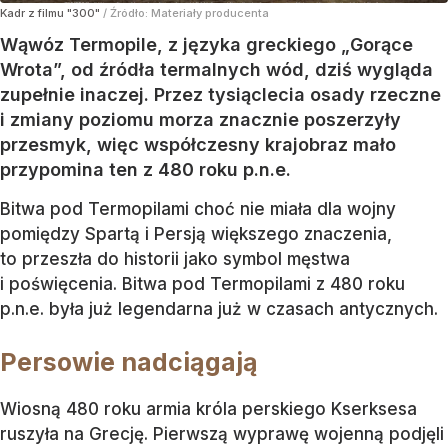
Kadr z filmu "300"
/ Źródło:
Materiały producenta
Wąwóz Termopile, z języka greckiego „Gorące
Wrota”, od źródła termalnych wód, dziś wygląda
zupełnie inaczej. Przez tysiąclecia osady rzeczne
i zmiany poziomu morza znacznie poszerzyły
przesmyk, więc współczesny krajobraz mało
przypomina ten z 480 roku p.n.e.
Bitwa pod Termopilami choć nie miała dla wojny
pomiędzy Spartą i Persją większego znaczenia,
to przeszła do historii jako symbol męstwa
i poświęcenia. Bitwa pod Termopilami z 480 roku
p.n.e. była już legendarna już w czasach antycznych.
Persowie nadciągają
Wiosną 480 roku armia króla perskiego Kserksesa
ruszyła na Grecję. Pierwszą wyprawę wojenną podjęli