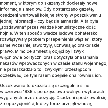
moment, w którym do skazanych docierały nowe
informacje z mediów. Gdy dostarczano gazetę,
osadzeni wertowali kolejne strony w poszukiwaniu
jednej informacji – czy będzie amnestia. A ta była
„rozdawana” przez władze komunistyczne dość
hojnie. W ten sposób władze ludowe bohatersko
rozwiązywały problem przepełnienia więzień, który
same wcześniej stworzyły, uchwalając drakońskie
prawo. Mimo że amnestią objęci byli zwykli
więźniowie polityczni oraz dotyczyła ona łamania
nakazów wprowadzonych w czasie stanu wojennego,
nie przeszkadzało to „zwykłym” przestępcom
oczekiwać, że tym razem obejmie ona również ich.
Oczekiwanie to okazało się szczególnie silne
w czerwcu 1989 r. po częściowo wolnych wyborach
wygranych przez opozycję. Osadzeni spodziewali się,
że opozycjoniści, którzy teraz przejęli władzę,