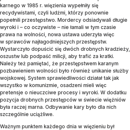
karnego w 1985 r. więzienia wypełniły się
recydywistami, czyli ludźmi, którzy ponownie
popełnili przestępstwo. Mordercy odsiadywali długie
wyroki i – co oczywiste – nie łamali w tym czasie
prawa na wolności, nowa ustawa uderzyła więc
w sprawców najłagodniejszych przestępstw.
Wystarczyło dopuścić się dwóch drobnych kradzieży,
oszustw lub podpaść milicji, aby trafić za kratki.
Należy też pamiętać, że przestępstwem karanym
pozbawieniem wolności było również unikanie służby
wojskowej. System sprawiedliwości działał tak jak
wszystko w komunizmie, osadzeni mieli więc
pretensje o nieuczciwe procesy i wyroki. W dodatku
pozycja drobnych przestępców w świecie więźniów
była raczej marna. Odbywanie kary było dla nich
szczególnie uciążliwe.
Ważnym punktem każdego dnia w więzieniu był