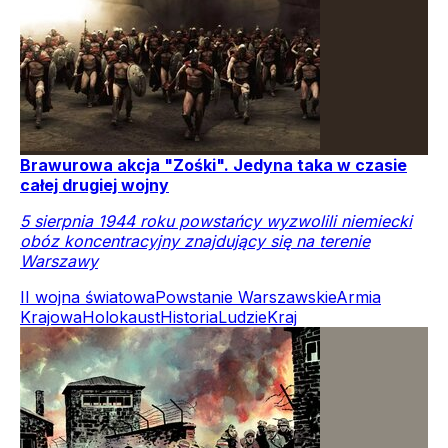
Brawurowa akcja "Zośki". Jedyna taka w czasie
całej drugiej wojny
5 sierpnia 1944 roku powstańcy wyzwolili niemiecki
obóz koncentracyjny znajdujący się na terenie
Warszawy
II wojna światowa
Powstanie Warszawskie
Armia
Krajowa
Holokaust
Historia
Ludzie
Kraj