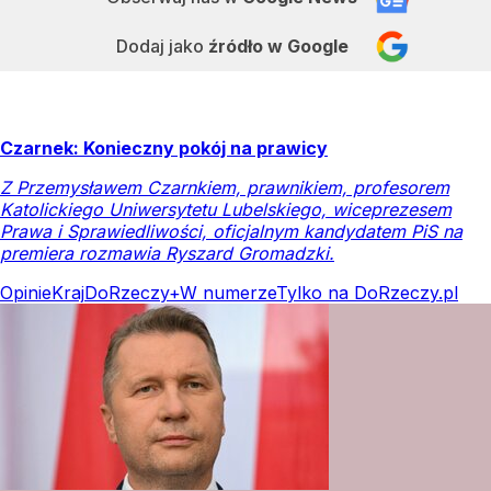
Dodaj jako
źródło w Google
Czarnek: Konieczny pokój na prawicy
Z Przemysławem Czarnkiem, prawnikiem, profesorem
Katolickiego Uniwersytetu Lubelskiego, wiceprezesem
Prawa i Sprawiedliwości, oficjalnym kandydatem PiS na
premiera rozmawia Ryszard Gromadzki.
Opinie
Kraj
DoRzeczy+
W numerze
Tylko na DoRzeczy.pl