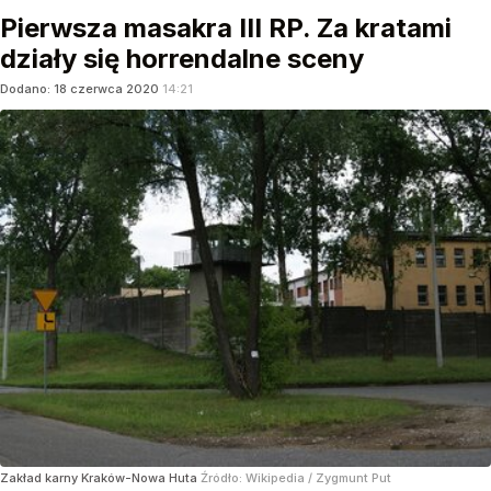
Pierwsza masakra III RP. Za kratami
działy się horrendalne sceny
Dodano:
18
czerwca
2020
14:21
Zakład karny Kraków-Nowa Huta
Źródło:
Wikipedia
/
Zygmunt Put