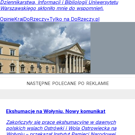
Dziennikarstwa, Informacji i Bibliologii Uniwersytetu
Warszawskiego skłoniło mnie do wspomnień.
Opinie
Kraj
DoRzeczy+
Tylko na DoRzeczy.pl
Ekshumacje na Wołyniu. Nowy komunikat
Zakończyły się prace ekshumacyjne w dawnych
polskich wsiach Ostrówki i Wola Ostrowiecka na
Wołyniu – przekazał Instytut Pamięci Narodowej.