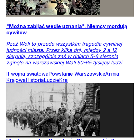
"Można zabijać wedle uznania". Niemcy mordują
cywilów
Rzeź Woli to przede wszystkim tragedia cywilnej
ludności miasta. Przez kilka dni, między 2 a 12
sierpnia, szczególnie zaś w dniach 5-6 sierpnia
zginęło na warszawskiej Woli 50-65 tysięcy ludzi.
II wojna światowa
Powstanie Warszawskie
Armia
Krajowa
Historia
Ludzie
Kraj