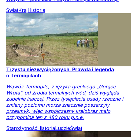
Świat
Kraj
Historia
Trzystu niezwyciężonych. Prawda i legenda
o Termopilach
Wąwóz Termopile, z języka greckiego „Gorące
Wrota”, od źródła termalnych wód, dziś wygląda
zupełnie inaczej. Przez tysiąclecia osady rzeczne i
zmiany poziomu morza znacznie poszerzyły
przesmyk, więc współczesny krajobraz mało
przypomina ten z 480 roku p.n.e.
Starożytność
Historia
Ludzie
Świat