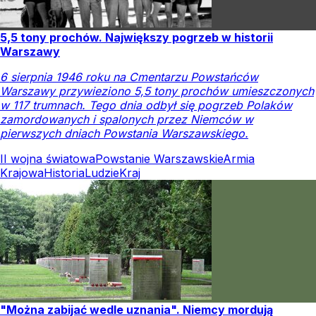
5,5 tony prochów. Największy pogrzeb w historii
Warszawy
6 sierpnia 1946 roku na Cmentarzu Powstańców
Warszawy przywieziono 5,5 tony prochów umieszczonych
w 117 trumnach. Tego dnia odbył się pogrzeb Polaków
zamordowanych i spalonych przez Niemców w
pierwszych dniach Powstania Warszawskiego.
II wojna światowa
Powstanie Warszawskie
Armia
Krajowa
Historia
Ludzie
Kraj
"Można zabijać wedle uznania". Niemcy mordują