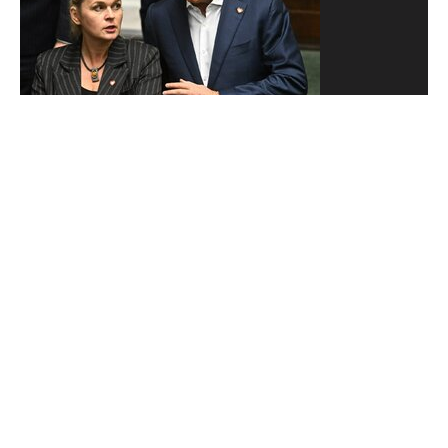
Lisicki i Ziemkiewicz rok po zaprzysiężeniu.
O silnych i słabszych stronach prezydentury
Nawrockiego
Karol Nawrocki obchodzi pierwszą rocznicę swojej
prezydentury. Dokonania nowej głowy państwa
ocenili w programie "Polska Do Rzeczy" Paweł Lisicki
i Rafał Ziemkiewicz.
Polska Do Rzeczy
Opinie
Kraj
Tylko na DoRzeczy.pl
WEJDŹ NA
STRONĘ GŁÓWNĄ