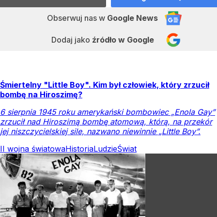
Obserwuj nas
w
Google News
Dodaj jako
źródło w Google
Śmiertelny "Little Boy". Kim był człowiek, który zrzucił
bombę na Hiroszimę?
6 sierpnia 1945 roku amerykański bombowiec „Enola Gay”
zrzucił nad Hiroszimą bombę atomową, którą, na przekór
jej niszczycielskiej sile, nazwano niewinnie „Little Boy”.
II wojna światowa
Historia
Ludzie
Świat