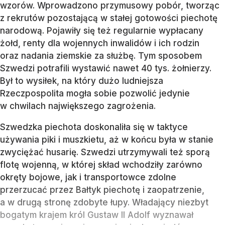
wzorów. Wprowadzono przymusowy pobór, tworząc
z rekrutów pozostającą w stałej gotowości piechotę
narodową. Pojawiły się też regularnie wypłacany
żołd, renty dla wojennych inwalidów i ich rodzin
oraz nadania ziemskie za służbę. Tym sposobem
Szwedzi potrafili wystawić nawet 40 tys. żołnierzy.
Był to wysiłek, na który dużo ludniejsza
Rzeczpospolita mogła sobie pozwolić jedynie
w chwilach największego zagrożenia.
Szwedzka piechota doskonaliła się w taktyce
używania piki i muszkietu, aż w końcu była w stanie
zwyciężać husarię. Szwedzi utrzymywali też sporą
flotę wojenną, w której skład wchodziły zarówno
okręty bojowe, jak i transportowce zdolne
przerzucać przez Bałtyk piechotę i zaopatrzenie,
a w drugą stronę zdobyte łupy. Władający niezbyt
bogatym krajem król Gustaw II Adolf wyznawał