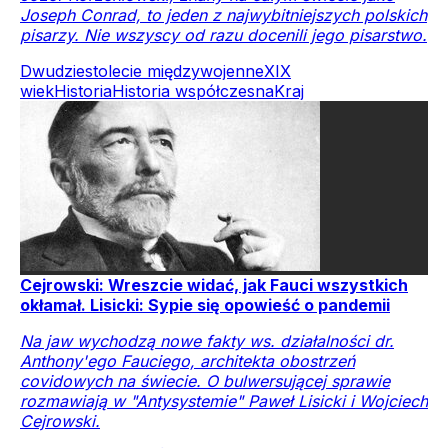
Joseph Conrad, to jeden z najwybitniejszych polskich
pisarzy. Nie wszyscy od razu docenili jego pisarstwo.
Dwudziestolecie międzywojenne
XIX
wiek
Historia
Historia współczesna
Kraj
Cejrowski: Wreszcie widać, jak Fauci wszystkich
okłamał. Lisicki: Sypie się opowieść o pandemii
Na jaw wychodzą nowe fakty ws. działalności dr.
Anthony'ego Fauciego, architekta obostrzeń
covidowych na świecie. O bulwersującej sprawie
rozmawiają w "Antysystemie" Paweł Lisicki i Wojciech
Cejrowski.