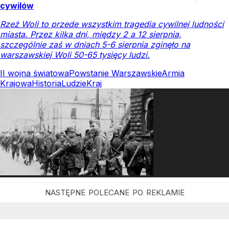
cywilów
Rzeź Woli to przede wszystkim tragedia cywilnej ludności
miasta. Przez kilka dni, między 2 a 12 sierpnia,
szczególnie zaś w dniach 5-6 sierpnia zginęło na
warszawskiej Woli 50-65 tysięcy ludzi.
II wojna światowa
Powstanie Warszawskie
Armia
Krajowa
Historia
Ludzie
Kraj