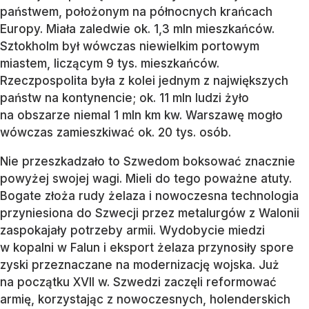
państwem, położonym na północnych krańcach
Europy. Miała zaledwie ok. 1,3 mln mieszkańców.
Sztokholm był wówczas niewielkim portowym
miastem, liczącym 9 tys. mieszkańców.
Rzeczpospolita była z kolei jednym z największych
państw na kontynencie; ok. 11 mln ludzi żyło
na obszarze niemal 1 mln km kw. Warszawę mogło
wówczas zamieszkiwać ok. 20 tys. osób.
Nie przeszkadzało to Szwedom boksować znacznie
powyżej swojej wagi. Mieli do tego poważne atuty.
Bogate złoża rudy żelaza i nowoczesna technologia
przyniesiona do Szwecji przez metalurgów z Walonii
zaspokajały potrzeby armii. Wydobycie miedzi
w kopalni w Falun i eksport żelaza przynosiły spore
zyski przeznaczane na modernizację wojska. Już
na początku XVII w. Szwedzi zaczęli reformować
armię, korzystając z nowoczesnych, holenderskich