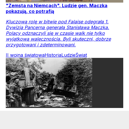
"Zemsta na Niemcach". Ludzie gen. Maczka
pokazują, co potrafią
Kluczową rolę w bitwie pod Falaise odegrała 1.
Dywizja Pancerna generała Stanisława Maczka.
Polacy odznaczyli się w czasie walk nie tylko
wyjątkową walecznością. Byli skuteczni, dobrze
przygotowani i zdeterminowani.
II wojna światowa
Historia
Ludzie
Świat