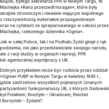
książki, byłego sekretarza PPR w Nowym Targu, W.
Machejka »Rano przeszedł huragan«, które były
skrajnie stronniczym i niewiele mającym wspólnego
z rzeczywistością materiałem propagandowym
oraz na cytatach ze spreparowanego w całości przez
Machejka, rzekomego dziennika »Ognia«.
Jak w całej Polsce, tak i na Podhalu Żydzi ginęli z rąk
podziemia, nie jako przedstawiciele swojego narodu,
ale z racji służby w organach represji, PPR
lub agenturalnej współpracy z UB.
Dobrym przykładem może być rozbicie przez oddział
»Ognia« PUBP w Nowym Targu w kwietniu 1945 r.,
gdzie zastrzelono wszystkich pojmanych (znanych
partyzantom) funkcjonariuszy UB, z których Gadowski
był Polakiem, Kosztyło – Ukraińcem, Reichel
i Burzyński – Żydami”.