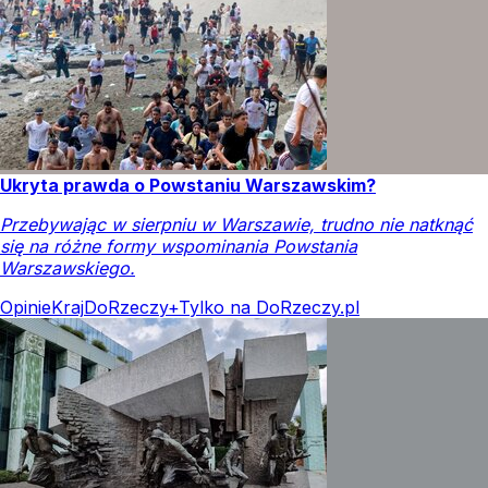
Ukryta prawda o Powstaniu Warszawskim?
Przebywając w sierpniu w Warszawie, trudno nie natknąć
się na różne formy wspominania Powstania
Warszawskiego.
Opinie
Kraj
DoRzeczy+
Tylko na DoRzeczy.pl