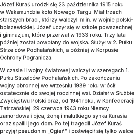
Józef Kuraś urodził się 23 października 1915 roku
w Waksmundzie koło Nowego Targu. Miał trzech
starszych braci, którzy walczyli m.in. w wojnie polski-
bolszewickiej. Józef uczył się w szkole powszechnej
i gimnazjum, które przerwał w 1933 roku. Trzy lata
później został powołany do wojska. Służył w 2. Pułku
Strzelców Podhalańskich, a później w Korpusie
Ochrony Pogranicza.
W czasie II wojny światowej walczył w szeregach 1.
Pułku Strzelców Podhalańskich. Po zakończeniu
wojny obronnej we wrześniu 1939 roku wrócił
ostatecznie do swojej rodzinnej wsi. Działał w Służbie
Zwycięstwu Polski oraz, od 1941 roku, w Konfederacji
Tatrzańskiej. 29 czerwca 1943 roku Niemcy
zamordowali ojca, żonę i malutkiego synka Kurasia
oraz spalili jego dom. Po tej tragedii Józef Kuraś
przyjął pseudonim „Ogień” i poświęcił się tylko walce