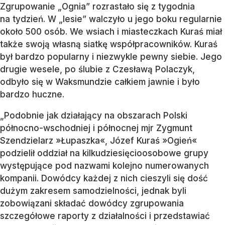
Zgrupowanie „Ognia” rozrastało się z tygodnia
na tydzień. W „lesie” walczyło u jego boku regularnie
około 500 osób. We wsiach i miasteczkach Kuraś miał
także swoją własną siatkę współpracowników. Kuraś
był bardzo popularny i niezwykle pewny siebie. Jego
drugie wesele, po ślubie z Czesławą Polaczyk,
odbyło się w Waksmundzie całkiem jawnie i było
bardzo huczne.
„Podobnie jak działający na obszarach Polski
północno-wschodniej i północnej mjr Zygmunt
Szendzielarz »Łupaszka«, Józef Kuraś »Ogień«
podzielił oddział na kilkudziesięcioosobowe grupy
występujące pod nazwami kolejno numerowanych
kompanii. Dowódcy każdej z nich cieszyli się dość
dużym zakresem samodzielności, jednak byli
zobowiązani składać dowódcy zgrupowania
szczegółowe raporty z działalności i przedstawiać