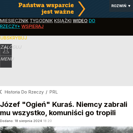
ROZWIŃ
▼
MIESIĘCZNIK
TYGODNIK
KSIĄŻKI
WIDEO
DO
RZECZY+
WSPIERAJ
SUBSKRYBUJ
ZALOGUJ
MENU
Historia Do Rzeczy
/
PRL
Józef "Ogień" Kuraś. Niemcy zabrali
mu wszystko, komuniści go tropili
Dodano:
18
sierpnia
2024
18:20