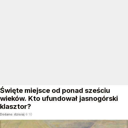
Święte miejsce od ponad sześciu
wieków. Kto ufundował jasnogórski
klasztor?
Dodano:
dzisiaj
6:10