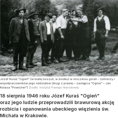
Józef Kuraś "Ogień" (w białej koszuli, w środku) w otoczeniu górali – żołnierzy i
współpracowników jego oddziałów (drugi z prawej – zastępca "Ognia" – Jan
Kolasa "Powicher")
Źródło:
Instytut Pamięci Narodowej
18 sierpnia 1946 roku Józef Kuraś "Ogień"
oraz jego ludzie przeprowadzili brawurową akcję
rozbicia i opanowania ubeckiego więzienia św.
Michała w Krakowie.