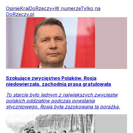
Opinie
Kraj
DoRzeczy+
W numerze
Tylko na
DoRzeczy.pl
Szokujące zwycięstwo Polaków. Rosja
niedowierzała, zachodnia prasa gratulowała
To starcie było jednym z największych zwycięstw
polskich oddziałów podczas powstania
styczniowego. Rosja była zszokowana tą porażką.