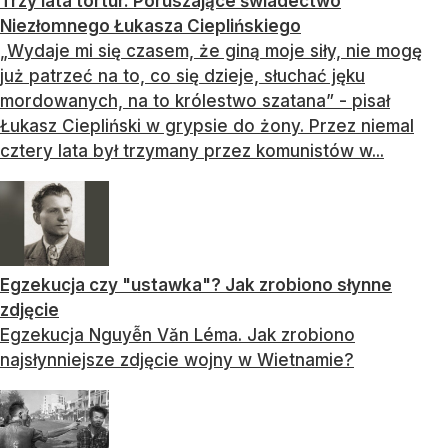
Trzy lata tortur. Poruszające świadectwo
Niezłomnego Łukasza Cieplińskiego
„Wydaje mi się czasem, że giną moje siły, nie mogę
już patrzeć na to, co się dzieje, słuchać jęku
mordowanych, na to królestwo szatana” - pisał
Łukasz Ciepliński w grypsie do żony. Przez niemal
cztery lata był trzymany przez komunistów w...
Egzekucja czy "ustawka"? Jak zrobiono słynne
zdjęcie
Egzekucja Nguyễn Văn Léma. Jak zrobiono
najsłynniejsze zdjęcie wojny w Wietnamie?