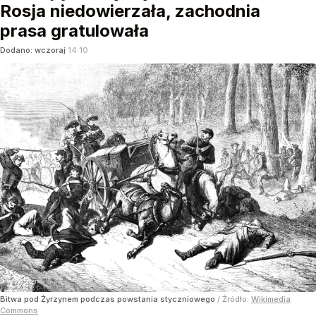
Rosja niedowierzała, zachodnia
prasa gratulowała
Dodano:
wczoraj
14:10
Bitwa pod Żyrzynem podczas powstania styczniowego
/ Źródło:
Wikimedia
Commons