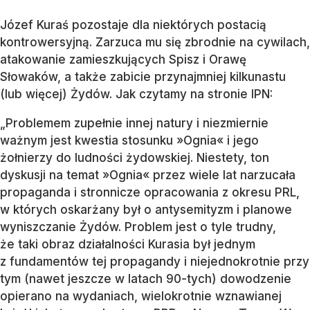
Józef Kuraś pozostaje dla niektórych postacią
kontrowersyjną. Zarzuca mu się zbrodnie na cywilach,
atakowanie zamieszkujących Spisz i Orawę
Słowaków, a także zabicie przynajmniej kilkunastu
(lub więcej) Żydów. Jak czytamy na stronie IPN:
„Problemem zupełnie innej natury i niezmiernie
ważnym jest kwestia stosunku »Ognia« i jego
żołnierzy do ludności żydowskiej. Niestety, ton
dyskusji na temat »Ognia« przez wiele lat narzucała
propaganda i stronnicze opracowania z okresu PRL,
w których oskarżany był o antysemityzm i planowe
wyniszczanie Żydów. Problem jest o tyle trudny,
że taki obraz działalności Kurasia był jednym
z fundamentów tej propagandy i niejednokrotnie przy
tym (nawet jeszcze w latach 90-tych) dowodzenie
opierano na wydaniach, wielokrotnie wznawianej