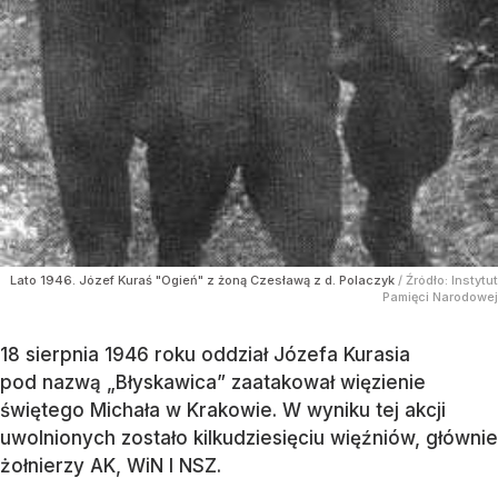
Lato 1946. Józef Kuraś "Ogień" z żoną Czesławą z d. Polaczyk
/ Źródło:
Instytut
Pamięci Narodowej
18 sierpnia 1946 roku oddział Józefa Kurasia
pod nazwą „Błyskawica” zaatakował więzienie
świętego Michała w Krakowie. W wyniku tej akcji
uwolnionych zostało kilkudziesięciu więźniów, głównie
żołnierzy AK, WiN I NSZ.