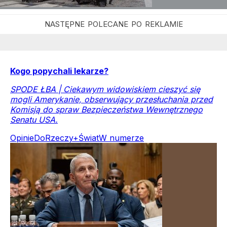
Kogo popychali lekarze?
SPODE ŁBA | Ciekawym widowiskiem cieszyć się
mogli Amerykanie, obserwujący przesłuchania przed
Komisją do spraw Bezpieczeństwa Wewnętrznego
Senatu USA.
Opinie
DoRzeczy+
Świat
W numerze