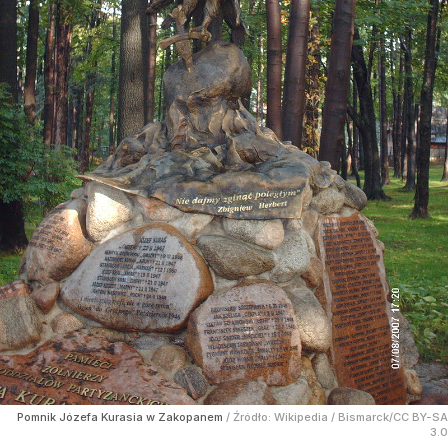
Pomnik Józefa Kurasia w Zakopanem
/ Źródło:
Wikipedia
/
Bismarck/CC BY-SA
3.0