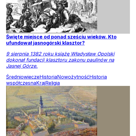
Święte miejsce od ponad sześciu wieków. Kto
ufundował jasnogórski klasztor?
9 sierpnia 1382 roku książę Władysław Opolski
dokonał fundacji klasztoru zakonu paulinów na
Jasnej Górze.
Średniowiecze
Historia
Nowożytność
Historia
współczesna
Kraj
Religia