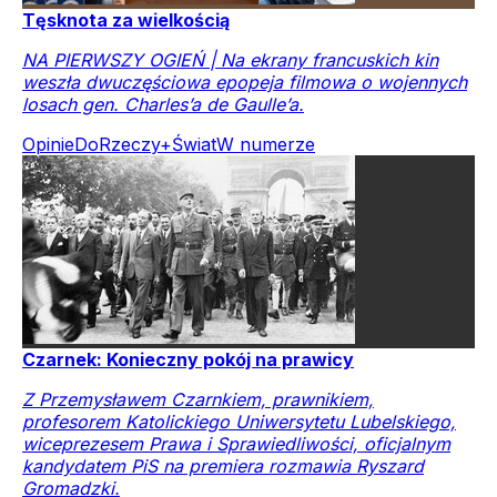
Tęsknota za wielkością
NA PIERWSZY OGIEŃ | Na ekrany francuskich kin
weszła dwuczęściowa epopeja filmowa o wojennych
losach gen. Charles’a de Gaulle’a.
Opinie
DoRzeczy+
Świat
W numerze
Czarnek: Konieczny pokój na prawicy
Z Przemysławem Czarnkiem, prawnikiem,
profesorem Katolickiego Uniwersytetu Lubelskiego,
wiceprezesem Prawa i Sprawiedliwości, oficjalnym
kandydatem PiS na premiera rozmawia Ryszard
Gromadzki.