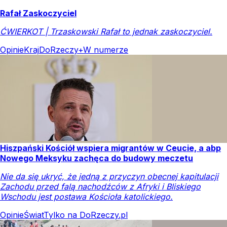
Rafał Zaskoczyciel
ĆWIERKOT | Trzaskowski Rafał to jednak zaskoczyciel.
Opinie
Kraj
DoRzeczy+
W numerze
Hiszpański Kościół wspiera migrantów w Ceucie, a abp
Nowego Meksyku zachęca do budowy meczetu
Nie da się ukryć, że jedną z przyczyn obecnej kapitulacji
Zachodu przed falą nachodźców z Afryki i Bliskiego
Wschodu jest postawa Kościoła katolickiego.
Opinie
Świat
Tylko na DoRzeczy.pl