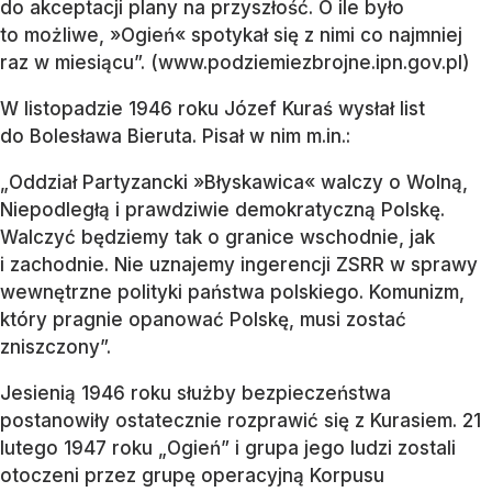
do akceptacji plany na przyszłość. O ile było
to możliwe, »Ogień« spotykał się z nimi co najmniej
raz w miesiącu”. (www.podziemiezbrojne.ipn.gov.pl)
W listopadzie 1946 roku Józef Kuraś wysłał list
do Bolesława Bieruta. Pisał w nim m.in.:
„Oddział Partyzancki »Błyskawica« walczy o Wolną,
Niepodległą i prawdziwie demokratyczną Polskę.
Walczyć będziemy tak o granice wschodnie, jak
i zachodnie. Nie uznajemy ingerencji ZSRR w sprawy
wewnętrzne polityki państwa polskiego. Komunizm,
który pragnie opanować Polskę, musi zostać
zniszczony”.
Jesienią 1946 roku służby bezpieczeństwa
postanowiły ostatecznie rozprawić się z Kurasiem. 21
lutego 1947 roku „Ogień” i grupa jego ludzi zostali
otoczeni przez grupę operacyjną Korpusu