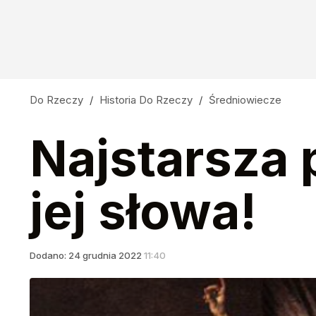
Do Rzeczy
/
Historia Do Rzeczy
/
Średniowiecze
Najstarsza 
jej słowa!
Dodano:
24
grudnia
2022
11:40