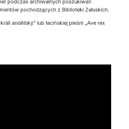
kner podczas archiwalnych poszukiwań
mentów pochodzących z Biblioteki Załuskich.
áli andělský” lub łacińskiej pieśni „Ave rex