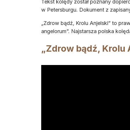
Tekst kolędy został poznany dopier
w Petersburgu. Dokument z zapisany
„Zdrow bądź, Krolu Anjelski” to praw
angelorum”. Najstarsza polska kolęd
„Zdrow bądź, Krolu 