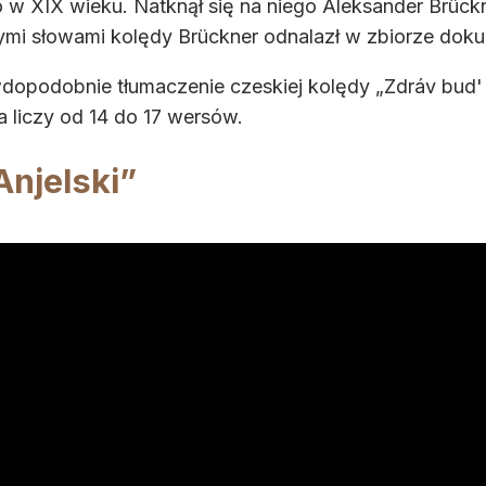
o w XIX wieku. Natknął się na niego Aleksander Brüc
mi słowami kolędy Brückner odnalazł w zbiorze doku
dopodobnie tłumaczenie czeskiej kolędy „Zdráv bud' kr
a liczy od 14 do 17 wersów.
Anjelski”