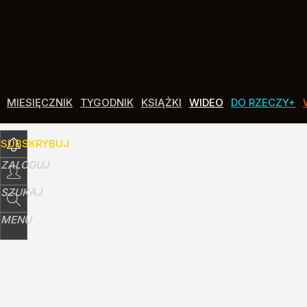
Udostępnij
2
Skomentuj
MIESIĘCZNIK
TYGODNIK
KSIĄŻKI
WIDEO
DO RZECZY+
SUBSKRYBUJ
ZALOGUJ
SZUKAJ
MENU