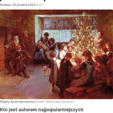
Dodano:
23
grudnia
2022
9:05
Wigilia, Boże Narodzenie
Źródło:
Wikimedia Commons
Kto jest autorem najpopularniejszych