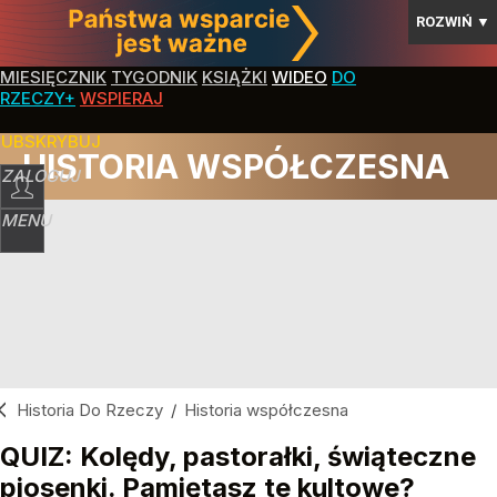
ROZWIŃ
▼
MIESIĘCZNIK
TYGODNIK
KSIĄŻKI
WIDEO
DO
RZECZY+
WSPIERAJ
SUBSKRYBUJ
HISTORIA WSPÓŁCZESNA
ZALOGUJ
MENU
Historia Do Rzeczy
/
Historia współczesna
QUIZ: Kolędy, pastorałki, świąteczne
piosenki. Pamiętasz te kultowe?