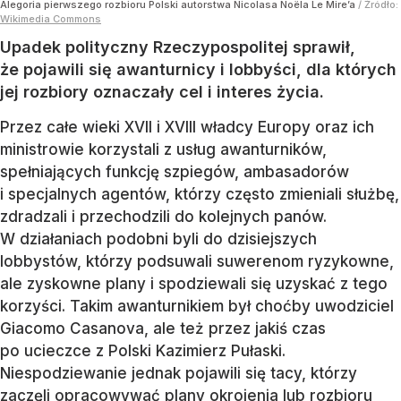
Alegoria pierwszego rozbioru Polski autorstwa Nicolasa Noëla Le Mire’a
/ Źródło:
Wikimedia Commons
Upadek polityczny Rzeczypospolitej sprawił,
że pojawili się awanturnicy i lobbyści, dla których
jej rozbiory oznaczały cel i interes życia.
Przez całe wieki XVII i XVIII władcy Europy oraz ich
ministrowie korzystali z usług awanturników,
spełniających funkcję szpiegów, ambasadorów
i specjalnych agentów, którzy często zmieniali służbę,
zdradzali i przechodzili do kolejnych panów.
W działaniach podobni byli do dzisiejszych
lobbystów, którzy podsuwali suwerenom ryzykowne,
ale zyskowne plany i spodziewali się uzyskać z tego
korzyści. Takim awanturnikiem był choćby uwodziciel
Giacomo Casanova, ale też przez jakiś czas
po ucieczce z Polski Kazimierz Pułaski.
Niespodziewanie jednak pojawili się tacy, którzy
zaczęli opracowywać plany okrojenia lub rozbioru