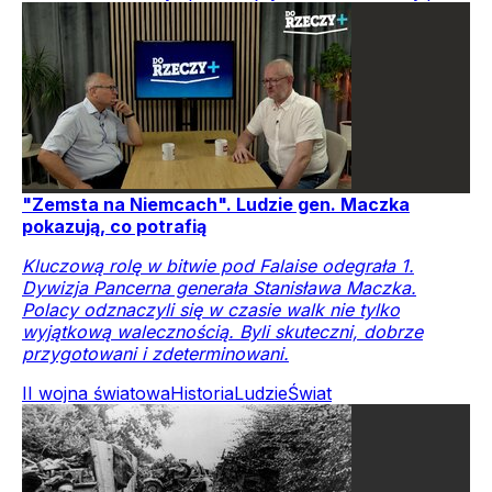
"Zemsta na Niemcach". Ludzie gen. Maczka
pokazują, co potrafią
Kluczową rolę w bitwie pod Falaise odegrała 1.
Dywizja Pancerna generała Stanisława Maczka.
Polacy odznaczyli się w czasie walk nie tylko
wyjątkową walecznością. Byli skuteczni, dobrze
przygotowani i zdeterminowani.
II wojna światowa
Historia
Ludzie
Świat