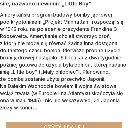
sile, nazwano niewinnie „Little Boy”.
Amerykański program budowy bomby jądrowej
pod kryptonimem „Projekt Manhattan” rozpoczął się
w 1942 roku na polecenie prezydenta Franklina D.
Roosevelta. Amerykanie chcieli stworzyć broń,
z którą nie może się równać żadna inna dostępna
do tamtego czasu bomba. Pierwsze próbne użycie
broni jądrowej nastąpiło 16 lipca. Już dwa tygodnie
później gotowa do użycia była bomba, której nadano
imię „Little boy” („Mały chłopiec”). Planowano,
że bomba zostanie użyta przeciwko Japonii.
Na Dalekim Wschodzie bowiem II wojna światowa
wciąż trwała (w Europie i na Atlantyku skończyła się
ona w maju 1945) i nic nie wskazywało, że Japonia
złoży w końcu...
CZYTAJ DALEJ