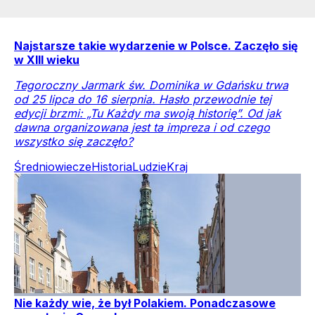
Najstarsze takie wydarzenie w Polsce. Zaczęło się
w XIII wieku
Tegoroczny Jarmark św. Dominika w Gdańsku trwa
od 25 lipca do 16 sierpnia. Hasło przewodnie tej
edycji brzmi: „Tu Każdy ma swoją historię”. Od jak
dawna organizowana jest ta impreza i od czego
wszystko się zaczęło?
Średniowiecze
Historia
Ludzie
Kraj
Nie każdy wie, że był Polakiem. Ponadczasowe