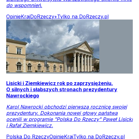
do wspomnień.
Opinie
Kraj
DoRzeczy+
Tylko na DoRzeczy.pl
Lisicki i Ziemkiewicz rok po zaprzysiężeniu.
O silnych i słabszych stronach prezydentury
Nawrockiego
Karol Nawrocki obchodzi pierwszą rocznicę swojej
prezydentury. Dokonania nowej głowy państwa
ocenili w programie "Polska Do Rzeczy" Paweł Lisicki
i Rafał Ziemkiewicz.
Polska Do Rzeczy
Opinie
Kraj
Tylko na DoRzeczy.pl