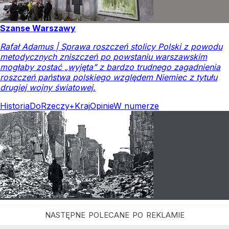
Szanse Warszawy
Rafał Adamus | Sprawa roszczeń stolicy Polski z powodu
metodycznych zniszczeń po powstaniu warszawskim
mogłaby zostać „wyjęta” z bardzo trudnego zagadnienia
roszczeń państwa polskiego względem Niemiec z tytułu
drugiej wojny światowej.
Historia
DoRzeczy+
Kraj
Opinie
W numerze