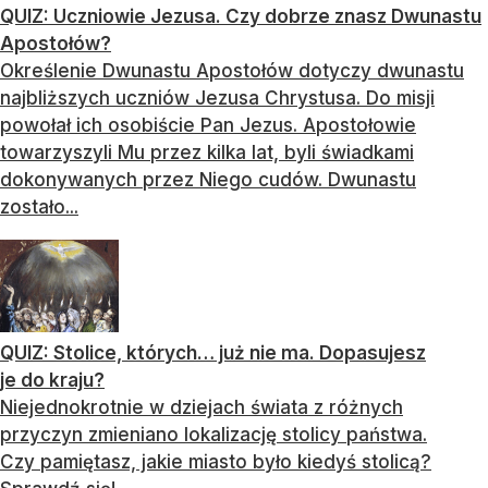
QUIZ: Uczniowie Jezusa. Czy dobrze znasz Dwunastu
Apostołów?
Określenie Dwunastu Apostołów dotyczy dwunastu
najbliższych uczniów Jezusa Chrystusa. Do misji
powołał ich osobiście Pan Jezus. Apostołowie
towarzyszyli Mu przez kilka lat, byli świadkami
dokonywanych przez Niego cudów. Dwunastu
zostało...
QUIZ: Stolice, których… już nie ma. Dopasujesz
je do kraju?
Niejednokrotnie w dziejach świata z różnych
przyczyn zmieniano lokalizację stolicy państwa.
Czy pamiętasz, jakie miasto było kiedyś stolicą?