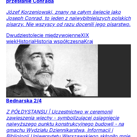
przesłanie Conrada
Józef Korzeniowski, znany na całym świecie jako
Joseph Conrad, to jeden z najwybitniejszych polskich
pisarzy. Nie wszyscy od razu docenili jego pisarstwo.
Dwudziestolecie międzywojenne
XIX
wiek
Historia
Historia współczesna
Kraj
Bednarska 2/4
Z PÓŁDYSTANSU | Uczestnictwo w ceremonii
zawieszenia wiechy - symbolizującej osiągnięcie
najwyższego punktu konstrukcyjnego budowli - na
gmachu Wydziału Dziennikarstwa, Informacji i
Bibliologii Uniwersytetu Warszawskiego skłoniło mnie