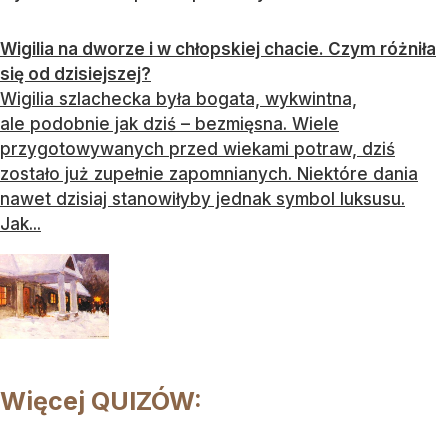
Wigilia na dworze i w chłopskiej chacie. Czym różniła
się od dzisiejszej?
Wigilia szlachecka była bogata, wykwintna,
ale podobnie jak dziś – bezmięsna. Wiele
przygotowywanych przed wiekami potraw, dziś
zostało już zupełnie zapomnianych. Niektóre dania
nawet dzisiaj stanowiłyby jednak symbol luksusu.
Jak...
Więcej QUIZÓW: