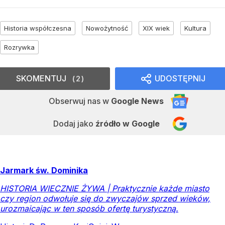
Historia współczesna
Nowożytność
XIX wiek
Kultura
Rozrywka
SKOMENTUJ
UDOSTĘPNIJ
2
Obserwuj nas
w
Google News
Dodaj jako
źródło w Google
Jarmark św. Dominika
HISTORIA WIECZNIE ŻYWA | Praktycznie każde miasto
czy region odwołuje się do zwyczajów sprzed wieków,
urozmaicając w ten sposób ofertę turystyczną.