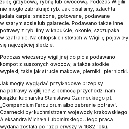
zupę grzybową, rybną lub owocową. Podczas Wigilii
nie mogło zabraknąć ryb. Jak pisaliśmy, szlachta
jadała karpie: smażone, gotowane, podawane
w szarym sosie lub galarecie. Podawano także inne
potrawy z ryb: liny w kapuście, okonie, szczupaka
w szafranie. Na chłopskich stołach w Wigilię pojawiały
się najczęściej śledzie.
Podczas wieczerzy wigilijnej do picia podawano
kompot z suszonych owoców, a także słodkie
wypieki, takie jak strucle makowe, pierniki i pierniczki.
Jak mogły wyglądać przykładowe przepisy
na potrawy wigilijne? Z pomocą przychodzi nam
książka kucharska Stanisława Czarneckiego pt.
„Compendium Ferculorum albo zebranie potraw”.
Czarnecki był kuchmistrzem wojewody krakowskiego
Aleksandra Michała Lubomirskiego. Jego praca
wydana została po raz pierwszy w 1682 roku.