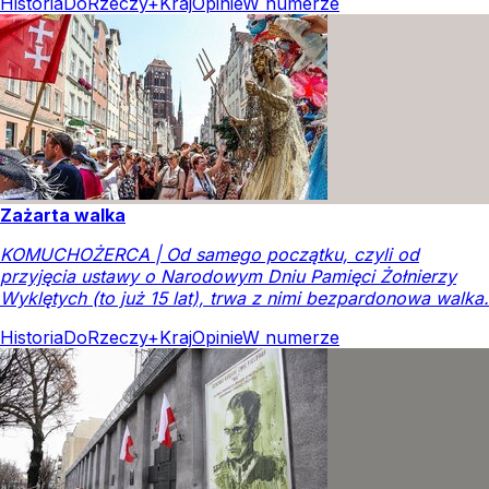
Historia
DoRzeczy+
Kraj
Opinie
W numerze
Zażarta walka
KOMUCHOŻERCA | Od samego początku, czyli od
przyjęcia ustawy o Narodowym Dniu Pamięci Żołnierzy
Wyklętych (to już 15 lat), trwa z nimi bezpardonowa walka.
Historia
DoRzeczy+
Kraj
Opinie
W numerze