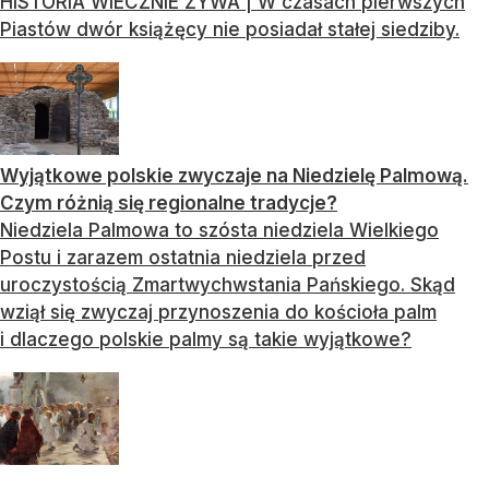
HISTORIA WIECZNIE ŻYWA | W czasach pierwszych
Piastów dwór książęcy nie posiadał stałej siedziby.
Wyjątkowe polskie zwyczaje na Niedzielę Palmową.
Czym różnią się regionalne tradycje?
Niedziela Palmowa to szósta niedziela Wielkiego
Postu i zarazem ostatnia niedziela przed
uroczystością Zmartwychwstania Pańskiego. Skąd
wziął się zwyczaj przynoszenia do kościoła palm
i dlaczego polskie palmy są takie wyjątkowe?