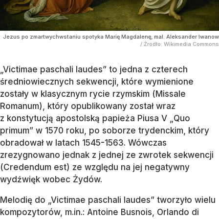
Jezus po zmartwychwstaniu spotyka Marię Magdalenę, mal. Aleksander Iwanow
/ Źródło:
Wikimedia Commons
„Victimae paschali laudes” to jedna z czterech
średniowiecznych sekwencji, które wymienione
zostały w klasycznym rycie rzymskim (Missale
Romanum), który opublikowany został wraz
z konstytucją apostolską papieża Piusa V „Quo
primum” w 1570 roku, po soborze trydenckim, który
obradował w latach 1545-1563. Wówczas
zrezygnowano jednak z jednej ze zwrotek sekwencji
(Credendum est) ze względu na jej negatywny
wydźwięk wobec Żydów.
Melodię do „Victimae paschali laudes” tworzyło wielu
kompozytorów, m.in.: Antoine Busnois, Orlando di