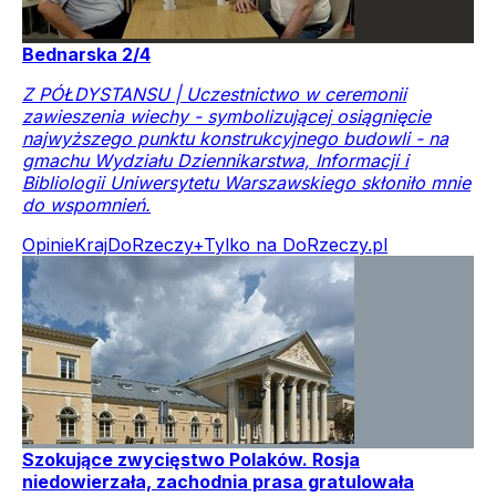
Bednarska 2/4
Z PÓŁDYSTANSU | Uczestnictwo w ceremonii
zawieszenia wiechy - symbolizującej osiągnięcie
najwyższego punktu konstrukcyjnego budowli - na
gmachu Wydziału Dziennikarstwa, Informacji i
Bibliologii Uniwersytetu Warszawskiego skłoniło mnie
do wspomnień.
Opinie
Kraj
DoRzeczy+
Tylko na DoRzeczy.pl
Szokujące zwycięstwo Polaków. Rosja
niedowierzała, zachodnia prasa gratulowała