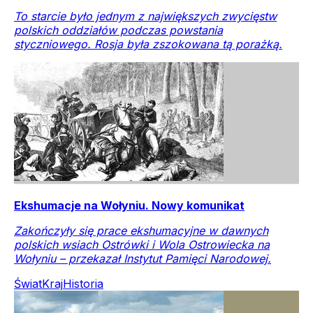
To starcie było jednym z największych zwycięstw
polskich oddziałów podczas powstania
styczniowego. Rosja była zszokowana tą porażką.
Ekshumacje na Wołyniu. Nowy komunikat
Zakończyły się prace ekshumacyjne w dawnych
polskich wsiach Ostrówki i Wola Ostrowiecka na
Wołyniu – przekazał Instytut Pamięci Narodowej.
Świat
Kraj
Historia