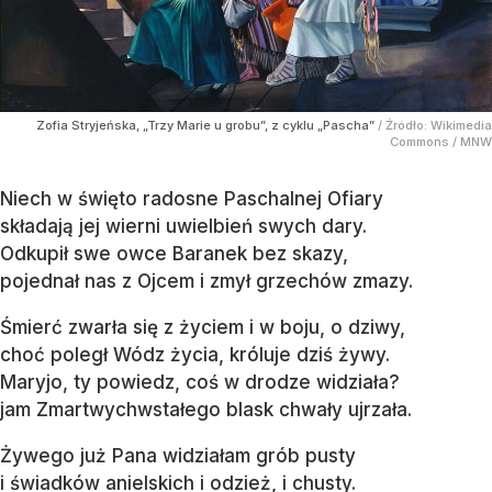
Zofia Stryjeńska, „Trzy Marie u grobu”, z cyklu „Pascha”
/ Źródło:
Wikimedia
Commons
/
MNW
Niech w święto radosne Paschalnej Ofiary
składają jej wierni uwielbień swych dary.
Odkupił swe owce Baranek bez skazy,
pojednał nas z Ojcem i zmył grzechów zmazy.
Śmierć zwarła się z życiem i w boju, o dziwy,
choć poległ Wódz życia, króluje dziś żywy.
Maryjo, ty powiedz, coś w drodze widziała?
jam Zmartwychwstałego blask chwały ujrzała.
Żywego już Pana widziałam grób pusty
i świadków anielskich i odzież, i chusty.