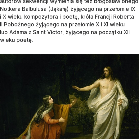
autorów sekwencji wymienia się też błogosławionego
Notkera Balbulusa (Jąkałę) żyjącego na przełomie IX
i X wieku kompozytora i poetę, króla Francji Roberta
II Pobożnego żyjącego na przełomie X i XI wieku
lub Adama z Saint Victor, żyjącego na początku XII
wieku poetę.