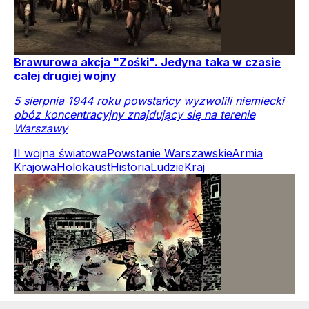
Brawurowa akcja "Zośki". Jedyna taka w czasie
całej drugiej wojny
5 sierpnia 1944 roku powstańcy wyzwolili niemiecki
obóz koncentracyjny znajdujący się na terenie
Warszawy
II wojna światowa
Powstanie Warszawskie
Armia
Krajowa
Holokaust
Historia
Ludzie
Kraj