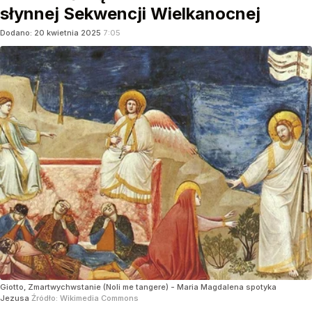
słynnej Sekwencji Wielkanocnej
Dodano:
20
kwietnia
2025
7:05
Giotto, Zmartwychwstanie (Noli me tangere) - Maria Magdalena spotyka
Jezusa
Źródło:
Wikimedia Commons