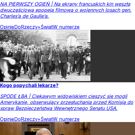
NA PIERWSZY OGIEŃ | Na ekrany francuskich kin weszła
dwuczęściowa epopeja filmowa o wojennych losach gen.
Charles’a de Gaulle’a.
Opinie
DoRzeczy+
Świat
W numerze
Kogo popychali lekarze?
SPODE ŁBA | Ciekawym widowiskiem cieszyć się mogli
Amerykanie, obserwujący przesłuchania przed Komisją do
spraw Bezpieczeństwa Wewnętrznego Senatu USA.
Opinie
DoRzeczy+
Świat
W numerze