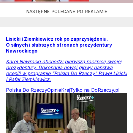
Lisicki i Ziemkiewicz rok po zaprzysiężeniu.
O silnych i słabszych stronach prezydentury
Nawrockiego
Karol Nawrocki obchodzi pierwszą rocznicę swojej
prezydentury. Dokonania nowej głowy państwa
ocenili w programie "Polska Do Rzeczy" Paweł Lisicki
i Rafał Ziemkiewicz.
Polska Do Rzeczy
Opinie
Kraj
Tylko na DoRzeczy.pl