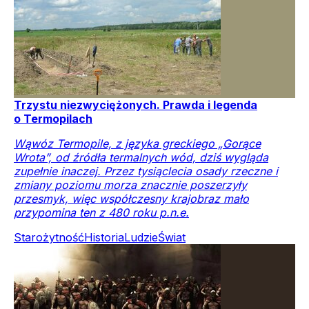
Trzystu niezwyciężonych. Prawda i legenda
o Termopilach
Wąwóz Termopile, z języka greckiego „Gorące
Wrota”, od źródła termalnych wód, dziś wygląda
zupełnie inaczej. Przez tysiąclecia osady rzeczne i
zmiany poziomu morza znacznie poszerzyły
przesmyk, więc współczesny krajobraz mało
przypomina ten z 480 roku p.n.e.
Starożytność
Historia
Ludzie
Świat