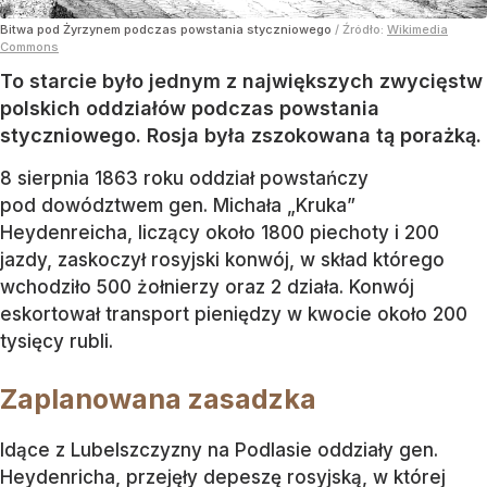
Bitwa pod Żyrzynem podczas powstania styczniowego
/ Źródło:
Wikimedia
Commons
To starcie było jednym z największych zwycięstw
polskich oddziałów podczas powstania
styczniowego. Rosja była zszokowana tą porażką.
8 sierpnia 1863 roku oddział powstańczy
pod dowództwem gen. Michała „Kruka”
Heydenreicha, liczący około 1800 piechoty i 200
jazdy, zaskoczył rosyjski konwój, w skład którego
wchodziło 500 żołnierzy oraz 2 działa. Konwój
eskortował transport pieniędzy w kwocie około 200
tysięcy rubli.
Zaplanowana zasadzka
Idące z Lubelszczyzny na Podlasie oddziały gen.
Heydenricha, przejęły depeszę rosyjską, w której