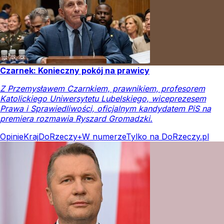
Czarnek: Konieczny pokój na prawicy
Z Przemysławem Czarnkiem, prawnikiem, profesorem
Katolickiego Uniwersytetu Lubelskiego, wiceprezesem
Prawa i Sprawiedliwości, oficjalnym kandydatem PiS na
premiera rozmawia Ryszard Gromadzki.
Opinie
Kraj
DoRzeczy+
W numerze
Tylko na DoRzeczy.pl