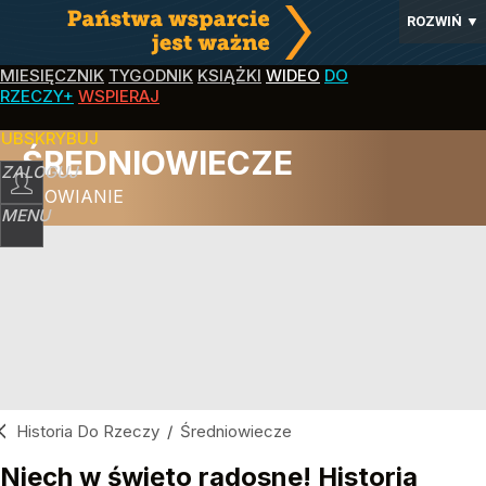
ROZWIŃ
▼
MIESIĘCZNIK
TYGODNIK
KSIĄŻKI
WIDEO
DO
RZECZY+
WSPIERAJ
SUBSKRYBUJ
ŚREDNIOWIECZE
ZALOGUJ
SŁOWIANIE
MENU
Historia Do Rzeczy
/
Średniowiecze
Niech w święto radosne! Historia