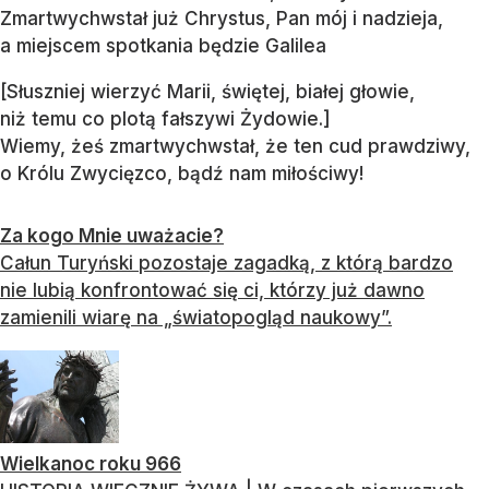
Zmartwychwstał już Chrystus, Pan mój i nadzieja,
a miejscem spotkania będzie Galilea
[Słuszniej wierzyć Marii, świętej, białej głowie,
niż temu co plotą fałszywi Żydowie.]
Wiemy, żeś zmartwychwstał, że ten cud prawdziwy,
o Królu Zwycięzco, bądź nam miłościwy!
Za kogo Mnie uważacie?
Całun Turyński pozostaje zagadką, z którą bardzo
nie lubią konfrontować się ci, którzy już dawno
zamienili wiarę na „światopogląd naukowy”.
Wielkanoc roku 966