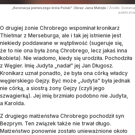
„Koronacja pierwszego króla Polski”. Obraz Jana Matejki
/ Źródło:
Domena
publiczna
O drugiej żonie Chrobrego wspominał kronikarz
Thietmar z Merseburga, ale i tak jej istnienie jest
niekiedy poddawane w wątpliwość (sugeruje się,
że to nie ona była żoną Chrobrego, lecz jakaś inna
kobieta). Nie wiadomo, kiedy się urodziła. Pochodziła
z Węgier. Imię Judyta „nadał” jej Jan Długosz.
Kronikarz uznał ponadto, że była ona córką władcy
węgierskiego Gejzy. Być może „Judyta” była jednak
nie córką, a siostrą żony Gejzy (czyli jego
szwagierką). Jej imię brzmiało podobno nie Judyta,
a Karolda.
Z drugiego małżeństwa Chrobrego pochodził syn
Bezprym. Ten związek także nie trwał długo.
Małżeństwo ponownie zostało unieważnione około