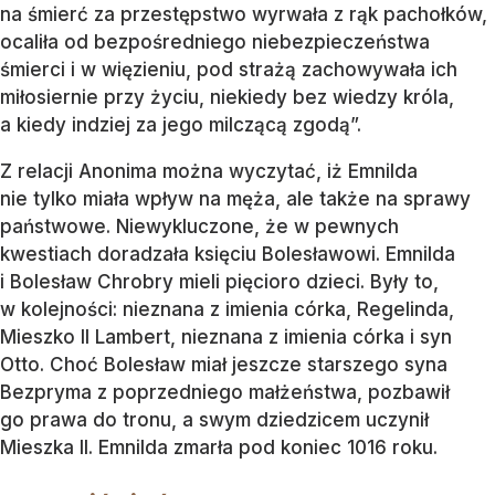
na śmierć za przestępstwo wyrwała z rąk pachołków,
ocaliła od bezpośredniego niebezpieczeństwa
śmierci i w więzieniu, pod strażą zachowywała ich
miłosiernie przy życiu, niekiedy bez wiedzy króla,
a kiedy indziej za jego milczącą zgodą”.
Z relacji Anonima można wyczytać, iż Emnilda
nie tylko miała wpływ na męża, ale także na sprawy
państwowe. Niewykluczone, że w pewnych
kwestiach doradzała księciu Bolesławowi. Emnilda
i Bolesław Chrobry mieli pięcioro dzieci. Były to,
w kolejności: nieznana z imienia córka, Regelinda,
Mieszko II Lambert, nieznana z imienia córka i syn
Otto. Choć Bolesław miał jeszcze starszego syna
Bezpryma z poprzedniego małżeństwa, pozbawił
go prawa do tronu, a swym dziedzicem uczynił
Mieszka II. Emnilda zmarła pod koniec 1016 roku.