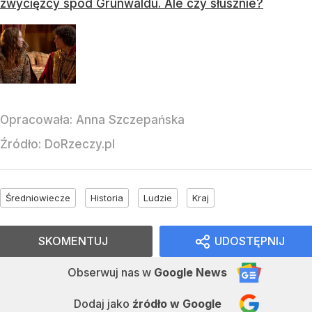
zwycięzcy spod Grunwaldu. Ale czy słusznie?
Opracowała:
Anna Szczepańska
Źródło:
DoRzeczy.pl
Średniowiecze
Historia
Ludzie
Kraj
SKOMENTUJ
UDOSTĘPNIJ
Obserwuj nas
w
Google News
Dodaj jako
źródło w Google