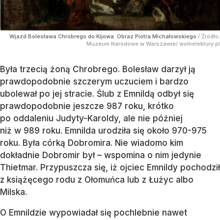
Wjazd Bolesława Chrobrego do Kijowa. Obraz Piotra Michałowskiego
/ Źródło:
Muzeum Narodowe w Warszawie/ wolnelektury.pl
Była trzecią żoną Chrobrego. Bolesław darzył ją
prawdopodobnie szczerym uczuciem i bardzo
ubolewał po jej stracie. Ślub z Emnildą odbył się
prawdopodobnie jeszcze 987 roku, krótko
po oddaleniu Judyty-Karoldy, ale nie później
niż w 989 roku. Emnilda urodziła się około 970-975
roku. Była córką Dobromira. Nie wiadomo kim
dokładnie Dobromir był – wspomina o nim jedynie
Thietmar. Przypuszcza się, iż ojciec Emnildy pochodził
z książęcego rodu z Ołomuńca lub z Łużyc albo
Milska.
O Emnildzie wypowiadał się pochlebnie nawet