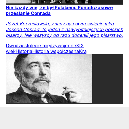
Nie każdy wie, że był Polakiem. Ponadczasowe
przesłanie Conrada
Józef Korzeniowski, znany na całym świecie jako
Joseph Conrad, to jeden z najwybitniejszych polskich
pisarzy. Nie wszyscy od razu docenili jego pisarstwo.
Dwudziestolecie międzywojenne
XIX
wiek
Historia
Historia współczesna
Kraj