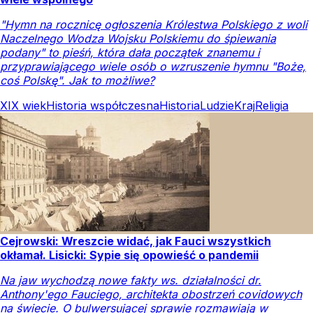
"Hymn na rocznicę ogłoszenia Królestwa Polskiego z woli
Naczelnego Wodza Wojsku Polskiemu do śpiewania
podany" to pieśń, która dała początek znanemu i
przyprawiającego wiele osób o wzruszenie hymnu "Boże,
coś Polskę". Jak to możliwe?
XIX wiek
Historia współczesna
Historia
Ludzie
Kraj
Religia
Cejrowski: Wreszcie widać, jak Fauci wszystkich
okłamał. Lisicki: Sypie się opowieść o pandemii
Na jaw wychodzą nowe fakty ws. działalności dr.
Anthony'ego Fauciego, architekta obostrzeń covidowych
na świecie. O bulwersującej sprawie rozmawiają w