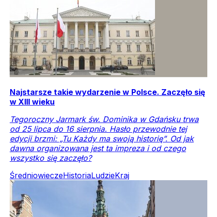
Najstarsze takie wydarzenie w Polsce. Zaczęło się
w XIII wieku
Tegoroczny Jarmark św. Dominika w Gdańsku trwa
od 25 lipca do 16 sierpnia. Hasło przewodnie tej
edycji brzmi: „Tu Każdy ma swoją historię”. Od jak
dawna organizowana jest ta impreza i od czego
wszystko się zaczęło?
Średniowiecze
Historia
Ludzie
Kraj