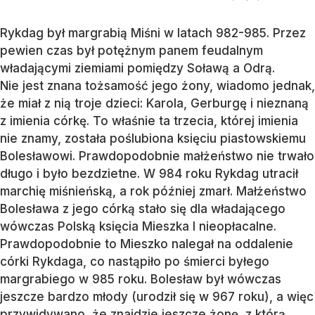
Rykdag był margrabią Miśni w latach 982-985. Przez
pewien czas był potężnym panem feudalnym
władającymi ziemiami pomiędzy Soławą a Odrą.
Nie jest znana tożsamość jego żony, wiadomo jednak,
że miał z nią troje dzieci: Karola, Gerburgę i nieznaną
z imienia córkę. To właśnie ta trzecia, której imienia
nie znamy, została poślubiona księciu piastowskiemu
Bolesławowi. Prawdopodobnie małżeństwo nie trwało
długo i było bezdzietne. W 984 roku Rykdag utracił
marchię miśnieńską, a rok później zmarł. Małżeństwo
Bolesława z jego córką stało się dla władającego
wówczas Polską księcia Mieszka I nieopłacalne.
Prawdopodobnie to Mieszko nalegał na oddalenie
córki Rykdaga, co nastąpiło po śmierci byłego
margrabiego w 985 roku. Bolesław był wówczas
jeszcze bardzo młody (urodził się w 967 roku), a więc
przywidywano, że znajdzie jeszcze żonę, z którą