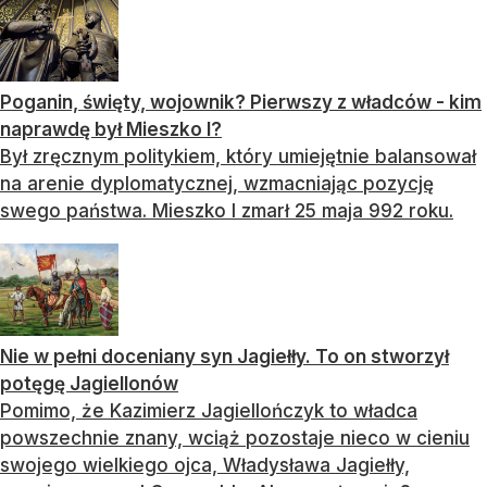
Poganin, święty, wojownik? Pierwszy z władców - kim
naprawdę był Mieszko I?
Był zręcznym politykiem, który umiejętnie balansował
na arenie dyplomatycznej, wzmacniając pozycję
swego państwa. Mieszko I zmarł 25 maja 992 roku.
Nie w pełni doceniany syn Jagiełły. To on stworzył
potęgę Jagiellonów
Pomimo, że Kazimierz Jagiellończyk to władca
powszechnie znany, wciąż pozostaje nieco w cieniu
swojego wielkiego ojca, Władysława Jagiełły,