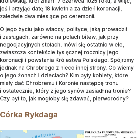
królewską. Król zmarł 17 czerwca 1025 roku, a więc,
jeśli przyjąć datę 18 kwietnia za dzień koronacji,
zaledwie dwa miesiące po ceremonii.
O jego życiu jako władcy, polityce, jaką prowadził
i zasługach, zarówno na polach bitew, jak przy
negocjacyjnych stołach, mówi się ostatnio wiele,
zwłaszcza kontekście tysięcznej rocznicy jego
koronacji i powstania Królestwa Polskiego. Spójrzmy
jednak na Chrobrego z nieco innej strony. Co wiemy
o jego żonach i dzieciach? Kim były kobiety, które
miały dać Chrobremu i Koronie następcę tronu
i ostatecznie, który z jego synów zasiadł na tronie?
Czy był to, jak mogłoby się zdawać, pierworodny?
Córka Rykdaga