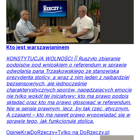
Kto jest warszawianinem
KONSTYTUCJA WOLNOŚCI || Ruszyło zbieranie
podpisów pod wnioskiem o referendum w sprawie
odwołania pana Trzaskowskiego ze stanowiska
prezydenta stolicy, a wraz z nim jeden z najbardziej
bezsensownych, ale jednocześnie
charakterystycznych sporów, napędzających emocje
nie tylko wokół tej inicjatywy: kto ma prawo podpis
składać oraz kto ma prawo głosować w referendum.
Nie w sensie prawnym, lecz, by tak rzec, etycznym.
A czasami – kto ma nawet prawo wypowiadać się w
sprawie tego, jak funkcjonuje stolica.
Opinie
Kraj
DoRzeczy+
Tylko na DoRzeczy.pl