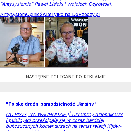
"Antysystemie" Paweł Lisicki i Wojciech Cejrowski.
Antysystem
Opinie
Świat
Tylko na DoRzeczy.pl
"Polskę drażni samodzielność Ukrainy"
CO PISZĄ NA WSCHODZIE || Ukraińscy dziennikarze
i publicyści prześcigają się w coraz bardziej
buńczucznych komentarzach na temat relacji Kijów-