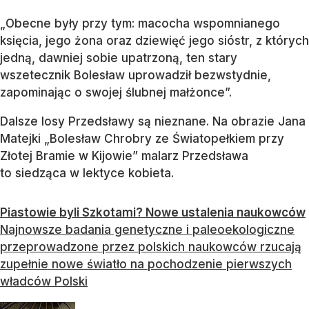
„Obecne były przy tym: macocha wspomnianego
księcia, jego żona oraz dziewięć jego sióstr, z których
jedną, dawniej sobie upatrzoną, ten stary
wszetecznik Bolesław uprowadził bezwstydnie,
zapominając o swojej ślubnej małżonce”.
Dalsze losy Przedsławy są nieznane. Na obrazie Jana
Matejki „Bolesław Chrobry ze Światopełkiem przy
Złotej Bramie w Kijowie” malarz Przedsława
to siedząca w lektyce kobieta.
Piastowie byli Szkotami? Nowe ustalenia naukowców
Najnowsze badania genetyczne i paleoekologiczne
przeprowadzone przez polskich naukowców rzucają
zupełnie nowe światło na pochodzenie pierwszych
władców Polski