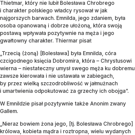
Thietmar, który nie lubił Bolesława Chrobrego
i charakter polskiego władcy rysował w jak
najgorszych barwach. Emnilda, jego zdaniem, była
osoba opanowaną i dobrze ułożoną, która swoją
postawą wpływała pozytywnie na męża i jego
gwałtowny charakter. Thiermar pisał:
„Trzecią (żoną) [Bolesława] była Emnilda, córa
czcigodnego księcia Dobromira, która – Chrystusowi
wierna – niestateczny umysł swego męża ku dobremu
zawsze kierowała i nie ustawała w zabiegach,
by przez wielką szczodrobliwość w jałmużnach
i umartwienia odpokutować za grzechy ich obojga”.
W Emnildzie pisał pozytywnie także Anonim zwany
Gallem.
„Nieraz bowiem żona jego, [tj. Bolesława Chrobrego]
królowa, kobieta mądra i roztropna, wielu wydanych