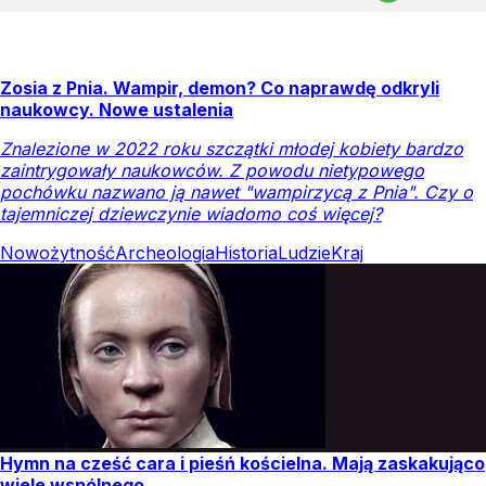
Zosia z Pnia. Wampir, demon? Co naprawdę odkryli
naukowcy. Nowe ustalenia
Znalezione w 2022 roku szczątki młodej kobiety bardzo
zaintrygowały naukowców. Z powodu nietypowego
pochówku nazwano ją nawet "wampirzycą z Pnia". Czy o
tajemniczej dziewczynie wiadomo coś więcej?
Nowożytność
Archeologia
Historia
Ludzie
Kraj
Hymn na cześć cara i pieśń kościelna. Mają zaskakująco
wiele wspólnego