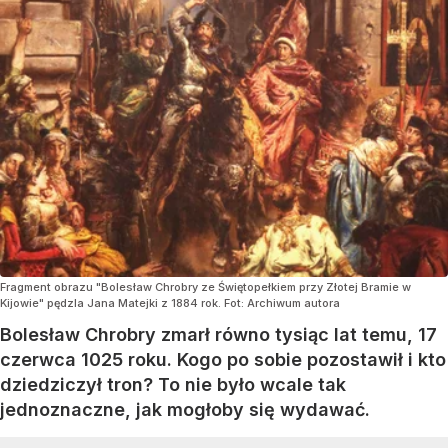
Fragment obrazu "Bolesław Chrobry ze Świętopełkiem przy Złotej Bramie w
Kijowie" pędzla Jana Matejki z 1884 rok. Fot: Archiwum autora
Bolesław Chrobry zmarł równo tysiąc lat temu, 17
czerwca 1025 roku. Kogo po sobie pozostawił i kto
dziedziczył tron? To nie było wcale tak
jednoznaczne, jak mogłoby się wydawać.