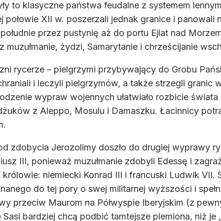
. Były to klasyczne państwa feudalne z systemem lenny
 połowie XII w. poszerzali jednak granice i panowali 
a południe przez pustynię aż do portu Ejlat nad Morze
oraz muzułmanie, żydzi, Samarytanie i chrześcijanie wsc
czni rycerze – pielgrzymi przybywający do Grobu Pańs
raniali i leczyli pielgrzymów, a także strzegli grani
owodzenie wypraw wojennych ułatwiało rozbicie świat
dżuków z Aleppo, Mosulu i Damaszku. Łacinnicy potra
m.
od zdobycia Jerozolimy doszło do drugiej wyprawy r
eniusz III, ponieważ muzułmanie zdobyli Edessę i zagra
 królowie: niemiecki Konrad III i francuski Ludwik VII
nanego do tej pory o swej militarnej wyższości i speł
wy przeciw Maurom na Półwyspie Iberyjskim (z pew
 Sasi bardziej chcą podbić tamtejsze plemiona, niż je „