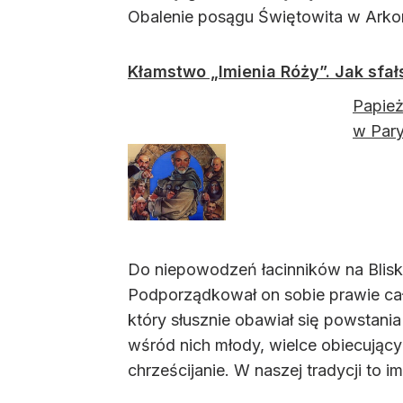
Obalenie posągu Świętowita w Arkoni
Kłamstwo „Imienia Róży”. Jak sfał
Papież
w Pary
Do niepowodzeń łacinników na Bliski
Podporządkował on sobie prawie całą
który słusznie obawiał się powstani
wśród nich młody, wielce obiecujący
chrześcijanie. W naszej tradycji to i