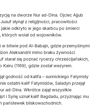
zycję na dworze Nur ad-Dina. Ojciec Ajjub
suf słynął z religijności, pracowitości
 jakie odkryto w jego skarbcu po śmierci
i, których wolał od wojowników.
mi w bitwie pod Al-Babajn, gdzie przemyślnymi
izon Aleksandrii mimo braku żywności
starał się poznać rycerzy chrześcijańskich,
 Kairu (1169), gdzie został wezyrem.
jął godność od kalifa – sunnickiego Fatymidy
e ostatni kalif Fatymidów, Saladyn przejął
ur ad-Dina. Wkrótce zajął wszystkie
 i Syrię uznał kalif Bagdadu, przyznając mu
kich państewek bliskowschodnich.