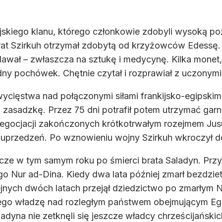
yjskiego klanu, którego członkowie zdobyli wysoką po
at Szirkuh otrzymał zdobytą od krzyżowców Edessę. Ju
dawał – zwłaszcza na sztukę i medycynę. Kilka monet,
dny pochówek. Chętnie czytał i rozprawiał z uczonym
zwycięstwa nad połączonymi siłami frankijsko-egipski
asadzkę. Przez 75 dni potrafił potem utrzymać garn
gocjacji zakończonych krótkotrwałym rozejmem Jusuf 
z uprzedzeń. Po wznowieniu wojny Szirkuh wkroczył do
szcze w tym samym roku po śmierci brata Saladyn. Przy
 Nur ad-Dina. Kiedy dwa lata później zmarł bezdzietni
jnych dwóch latach przejął dziedzictwo po zmarłym N
jego władzę nad rozległym państwem obejmującym Egipt
Saladyna nie zetknęli się jeszcze władcy chrześcijańs