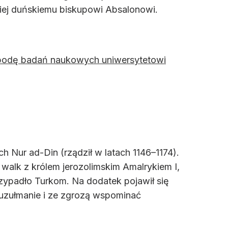
niej duńskiemu biskupowi Absalonowi.
obodę badań naukowych uniwersytetowi
 Nur ad-Din (rządził w latach 1146–1174).
 walk z królem jerozolimskim Amalrykiem I,
rzypadło Turkom. Na dodatek pojawił się
 muzułmanie i ze zgrozą wspominać