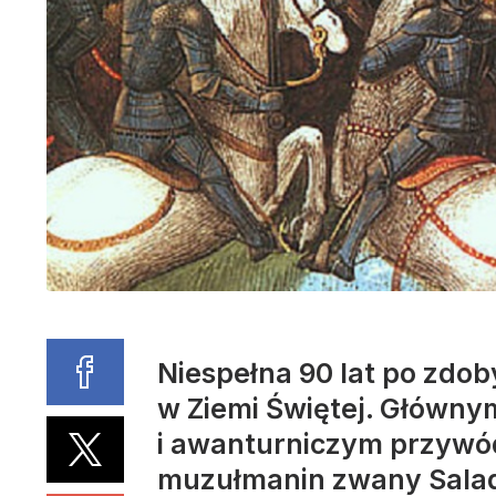
Niespełna 90 lat po zdoby
w Ziemi Świętej. Główny
i awanturniczym przywód
muzułmanin zwany Sala