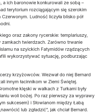
m, a ich baronowie konkurowali ze sobą –
nad terytorium rozciągającym się szerokim
m Czerwonym. Ludność liczyła blisko pół
hodni.
kiego oraz zakony rycerskie: templariuszy,
c w zamkach twierdzach. Zarówno trwanie
a islamu na szyickich Fatymidów rządzących
fili wykorzystywać sytuację, podburzając
ycerzy krzyżowców. Wezwał do niej Bernard
żali innym łacinnikom w Ziemi Świętej.
. Sromotne klęski w walkach z Turkami były
nianiu woli bożej. Po raz pierwszy za wyprawy
nym sukcesem) i Słowianom między Łabą
nawrócić lub zgładzić”, jak chciał Bernard.