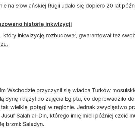
e na słowiańskiej Rugii udało się dopiero 20 lat póź
szowano historię inkwizycji
, który inkwizycję rozbudował, gwarantował też sw
żu.
m Wschodzie przyczynił się władca Turków mosulskich
 Syrię i dążył do zajęcia Egiptu, co doprowadziło do
a tak wielkiej potęgi w regionie. Jednak zwycięstwo p
 Jusuf Salah al-Din, którego imię mieli później czcić
mię brzmi: Saladyn.