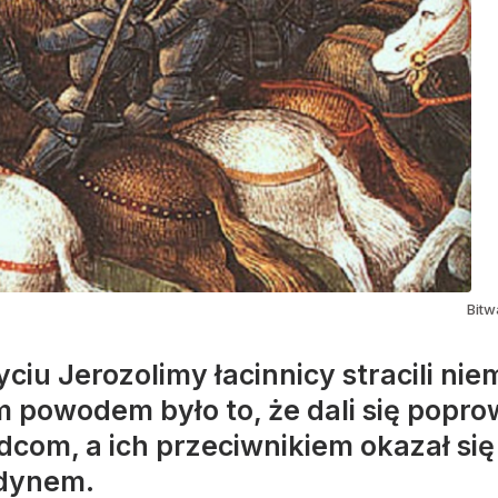
Bitw
ciu Jerozolimy łacinnicy stracili nie
m powodem było to, że dali się popro
com, a ich przeciwnikiem okazał si
dynem.