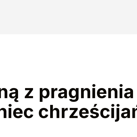
ną z pragnienia
niec chrześcija