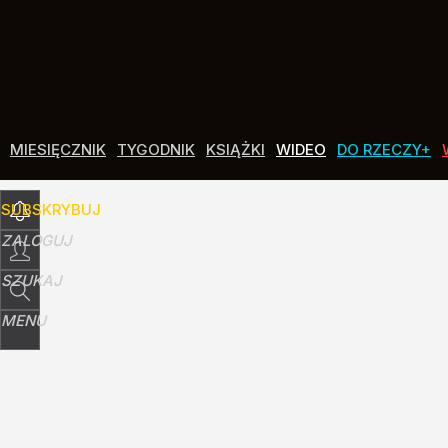
Udostępnij
12
Skomentuj
MIESIĘCZNIK
TYGODNIK
KSIĄŻKI
WIDEO
DO RZECZY+
SUBSKRYBUJ
ZALOGUJ
SZUKAJ
MENU