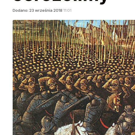
Dodano:
23
września
2018
11:01