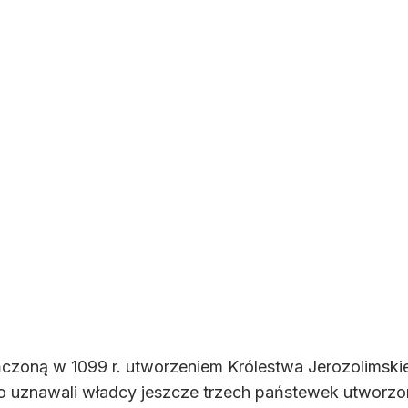
zoną w 1099 r. utworzeniem Królestwa Jerozolimski
go uznawali władcy jeszcze trzech państewek utworz