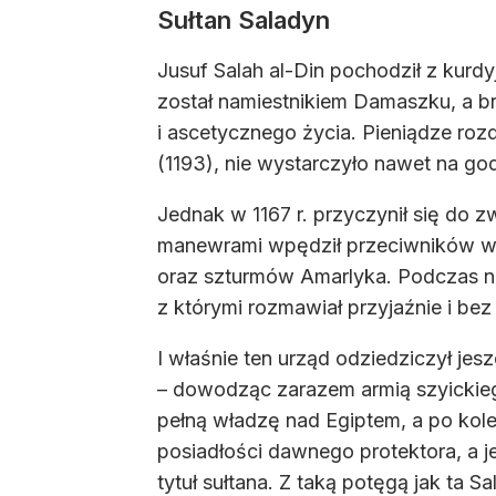
Sułtan Saladyn
Jusuf Salah al-Din pochodził z kurd
został namiestnikiem Damaszku, a br
i ascetycznego życia. Pieniądze roz
(1193), nie wystarczyło nawet na go
Jednak w 1167 r. przyczynił się do 
manewrami wpędził przeciwników w z
oraz szturmów Amarlyka. Podczas ne
z którymi rozmawiał przyjaźnie i be
I właśnie ten urząd odziedziczył je
– dowodząc zarazem armią szyickiego
pełną władzę nad Egiptem, a po kole
posiadłości dawnego protektora, a 
tytuł sułtana. Z taką potęgą jak ta 