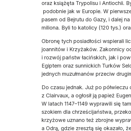
oraz książęta Trypolisu i Antiochii
podobnie jak w Europie. W pierwszej
pasem od Bejrutu do Gazy, i dalej n
miliona. Byli to katolicy (120 tys.) 
Obronę tych posiadłości wspierali li
joannitów i Krzyżaków. Zakonnicy och
i rozwój państw łacińskich, jak i p
Egiptem oraz sunnickich Turków Sel
jednych muzułmanów przeciw drugi
Do czasu jednak. Już po półwieczu 
z Clairvaux, a ogłosił ją papież Eug
W latach 1147–1149 wyprawili się tam
szokiem dla chrześcijaństwa, przeko
krzyżowe uznano też zbrojne wypra
a Odrą, gdzie zresztą się okazało, że