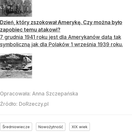
Dzień, który zszokował Amerykę. Czy można było
zapobiec temu atakowi?
7 grudnia 1941 roku jest dla Amerykanów datą tak
symboliczną jak dla Polaków 1 września 1939 roku.
Opracowała:
Anna Szczepańska
Źródło:
DoRzeczy.pl
Średniowiecze
Nowożytność
XIX wiek