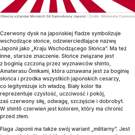
Obecny sztandar Morskich Sił Samoobrony Japonii
/ Źródło:
Wikimedia Commons
Czerwony dysk na japońskiej fladze symbolizuje
wschodzące słońce, odzwierciedlające nazwę
Japonii jako „Kraju Wschodzącego Słońca”. Ma też
inne, starsze znaczenie. Słońce związane jest
z boginią czczoną przez wyznawców shinto,
Amaterasu Ōmikami, która uznawana jest za boginię
słońca i przodka wszystkich japońskich cesarzy,
co legitymizuje ich władzę. Biały kolor tła
reprezentuje czystość, uczciwość i pokój,
zaś czerwony siłę, odwagę, szczęście i dobrobyt.
W shintō czerwień jest kolorem, który ma chronić
przed złem.
Flaga Japonii ma także swój wariant „militarny”. Jest