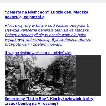
"Zemsta na Niemcach". Ludzie gen. Maczka
pokazują, co potrafią
Kluczową rolę w bitwie pod Falaise odegrała 1.
Dywizja Pancerna generała Stanisława Maczka.
Polacy odznaczyli się w czasie walk nie tylko
wyjątkową walecznością. Byli skuteczni, dobrze
przygotowani i zdeterminowani.
II wojna światowa
Historia
Ludzie
Świat
Śmiertelny "Little Boy". Kim był człowiek, który
zrzucił bombę na Hiroszimę?