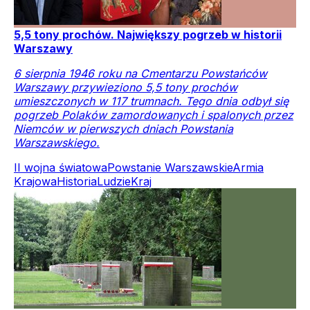
5,5 tony prochów. Największy pogrzeb w historii
Warszawy
6 sierpnia 1946 roku na Cmentarzu Powstańców
Warszawy przywieziono 5,5 tony prochów
umieszczonych w 117 trumnach. Tego dnia odbył się
pogrzeb Polaków zamordowanych i spalonych przez
Niemców w pierwszych dniach Powstania
Warszawskiego.
II wojna światowa
Powstanie Warszawskie
Armia
Krajowa
Historia
Ludzie
Kraj