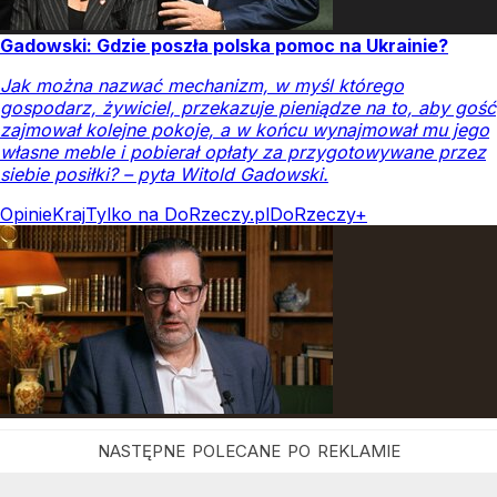
Gadowski: Gdzie poszła polska pomoc na Ukrainie?
Jak można nazwać mechanizm, w myśl którego
gospodarz, żywiciel, przekazuje pieniądze na to, aby gość
zajmował kolejne pokoje, a w końcu wynajmował mu jego
własne meble i pobierał opłaty za przygotowywane przez
siebie posiłki? – pyta Witold Gadowski.
Opinie
Kraj
Tylko na DoRzeczy.pl
DoRzeczy+