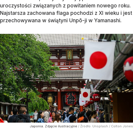
uroczystości związanych z powitaniem nowego roku.
Najstarsza zachowana flaga pochodzi z XI wieku i jest
przechowywana w świątyni Unpō-ji w Yamanashi.
Japonia. Zdjęcie ilustracyjne
/ Źródło:
Unsplash
/
Colton Jones