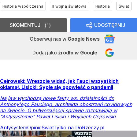
Historia współczesna
II wojna światowa
Historia
Świat
SKOMENTUJ
UDOSTĘPNIJ
1
Obserwuj nas
w
Google News
Dodaj jako
źródło w Google
Cejrowski: Wreszcie widać, jak Fauci wszystkich
okłamał. Lisicki: Sypie się opowieść o pandemii
Na jaw wychodzą nowe fakty ws. działalności dr.
Anthony'ego Fauciego, architekta obostrzeń covidowych
na świecie. O bulwersującej sprawie rozmawiają w
"Antysystemie" Paweł Lisicki i Wojciech Cejrowski.
Antysystem
Opinie
Świat
Tylko na DoRzeczy.pl