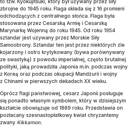
to tzw. Kyokujitsuki, który był używany przez siły
zbrojne do 1945 roku. Flaga składa się z 16 promieni
odchodzących z centralnego słońca. Flaga była
stosowana przez Cesarską Armię i Cesarską
Marynarkę Wojenną do roku 1945. Od roku 1954
sztandar jest używany przez Morskie Siły
Samoobrony. Sztandar ten jest przez niektórych źle
kojarzony i ostro krytykowany (bywa porównywany
ze swastyką) z powodu imperialnej, często brutalnej
polityki, jaką prowadziła Japonia m.in. podczas wojny
z Koreą oraz podczas okupacji Mandżurii i wojny
z Chinami w pierwszych dekadach XX wieku.
Oprócz flagi państwowej, cesarz Japonii posługuje
się ponadto własnym symbolem, który w dzisiejszym
kształcie obowiązuje od 1889 roku. Przedstawia on
pozłacany szesnastopłatkowy kwiat chryzantemy
zwany
Kikkamon.