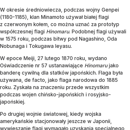
W okresie średniowiecza, podczas wojny Genpei
(1180-1185), klan Minamoto używał białej flagi
z czerwonym kołem, co można uznać za prototyp
współczesnej flagi
Hinomaru
. Podobnej flagi używali
w 1575 roku, podczas bitwy pod Nagashino, Oda
Nobunaga i Tokugawa Ieyasu.
W epoce Meiji, 27 lutego 1870 roku, wydano
Oświadczenie nr 57 ustanawiające
Hinomaru
jako
banderę cywilną dla statków japońskich. Flaga była
używana, de facto, jako flaga narodowa do 1885
roku. Zyskała na znaczeniu przede wszystkim
podczas wojen chińsko-japońskich i rosyjsko-
japońskiej.
Po drugiej wojnie światowej, kiedy wojska
amerykańskie stacjonowały jeszcze w Japonii,
wywieszanie flagi wymagało uzyskania specjalnego