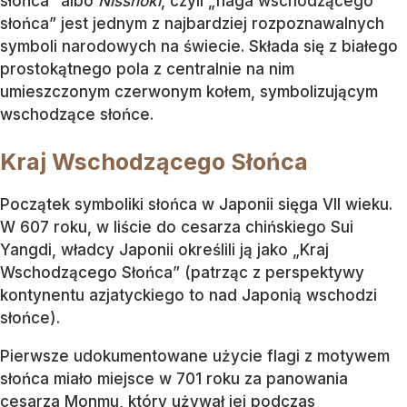
słońca” albo
Nisshōki
, czyli „flaga wschodzącego
słońca” jest jednym z najbardziej rozpoznawalnych
symboli narodowych na świecie. Składa się z białego
prostokątnego pola z centralnie na nim
umieszczonym czerwonym kołem, symbolizującym
wschodzące słońce.
Kraj Wschodzącego Słońca
Początek symboliki słońca w Japonii sięga VII wieku.
W 607 roku, w liście do cesarza chińskiego Sui
Yangdi, władcy Japonii określili ją jako „Kraj
Wschodzącego Słońca” (patrząc z perspektywy
kontynentu azjatyckiego to nad Japonią wschodzi
słońce).
Pierwsze udokumentowane użycie flagi z motywem
słońca miało miejsce w 701 roku za panowania
cesarza Monmu, który używał jej podczas