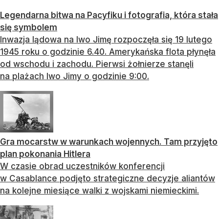
Legendarna bitwa na Pacyfiku i fotografia, która stała
się symbolem
Inwazja lądowa na Iwo Jimę rozpoczęła się 19 lutego
1945 roku o godzinie 6.40. Amerykańska flota płynęła
od wschodu i zachodu. Pierwsi żołnierze stanęli
na plażach Iwo Jimy o godzinie 9:00.
Gra mocarstw w warunkach wojennych. Tam przyjęto
plan pokonania Hitlera
W czasie obrad uczestników konferencji
w Casablance podjęto strategiczne decyzje aliantów
na kolejne miesiące walki z wojskami niemieckimi.