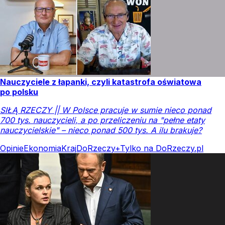
Nauczyciele z łapanki, czyli katastrofa oświatowa
po polsku
SIŁĄ RZECZY || W Polsce pracuje w sumie nieco ponad
700 tys. nauczycieli, a po przeliczeniu na "pełne etaty
nauczycielskie" – nieco ponad 500 tys. A ilu brakuje?
Opinie
Ekonomia
Kraj
DoRzeczy+
Tylko na DoRzeczy.pl