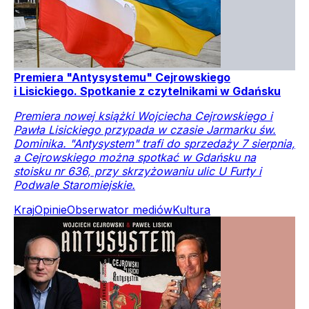
Premiera "Antysystemu" Cejrowskiego
i Lisickiego. Spotkanie z czytelnikami w Gdańsku
Premiera nowej książki Wojciecha Cejrowskiego i
Pawła Lisickiego przypada w czasie Jarmarku św.
Dominika. "Antysystem" trafi do sprzedaży 7 sierpnia,
a Cejrowskiego można spotkać w Gdańsku na
stoisku nr 636, przy skrzyżowaniu ulic U Furty i
Podwale Staromiejskie.
Kraj
Opinie
Obserwator mediów
Kultura