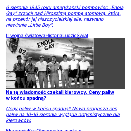
6 sierpnia 1945 roku amerykański bombowiec „Enola
Gay” zrzucił nad Hiroszimą bombę atomową, którą,
na przekór jej niszczycielskiej sile, nazwano
niewinnie „Little Boy”.
II wojna światowa
Historia
Ludzie
Świat
Na tę wiadomość czekali kierowcy. Ceny paliw
w końcu spadną?
Ceny paliw w końcu spadną? Nowa prognoza cen
paliw na 10-16 sierpnia wygląda optymistycznie dla
kierowców.
Ekonomia
Kraj
Obserwator mediów