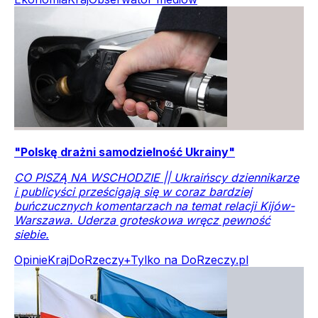
"Polskę drażni samodzielność Ukrainy"
CO PISZĄ NA WSCHODZIE || Ukraińscy dziennikarze
i publicyści prześcigają się w coraz bardziej
buńczucznych komentarzach na temat relacji Kijów-
Warszawa. Uderza groteskowa wręcz pewność
siebie.
Opinie
Kraj
DoRzeczy+
Tylko na DoRzeczy.pl